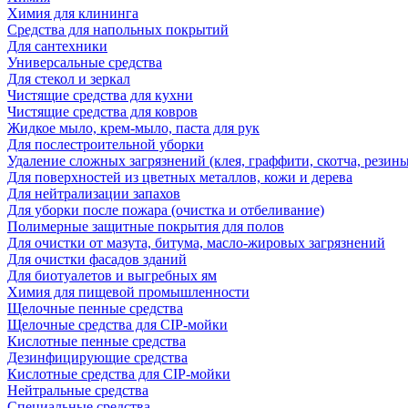
Химия для клининга
Средства для напольных покрытий
Для сантехники
Универсальные средства
Для стекол и зеркал
Чистящие средства для кухни
Чистящие средства для ковров
Жидкое мыло, крем-мыло, паста для рук
Для послестроительной уборки
Удаление сложных загрязнений (клея, граффити, скотча, резины
Для поверхностей из цветных металлов, кожи и дерева
Для нейтрализации запахов
Для уборки после пожара (очистка и отбеливание)
Полимерные защитные покрытия для полов
Для очистки от мазута, битума, масло-жировых загрязнений
Для очистки фасадов зданий
Для биотуалетов и выгребных ям
Химия для пищевой промышленности
Щелочные пенные средства
Щелочные средства для CIP-мойки
Кислотные пенные средства
Дезинфицирующие средства
Кислотные средства для CIP-мойки
Нейтральные средства
Специальные средства