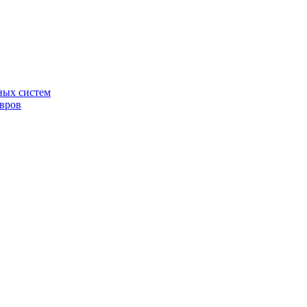
ных систем
овров