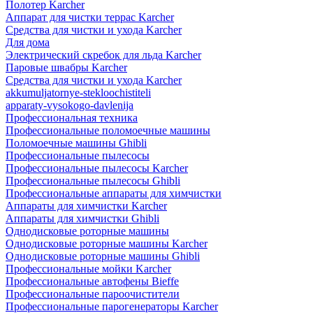
Полотер Karcher
Аппарат для чистки террас Karcher
Средства для чистки и ухода Karcher
Для дома
Электрический скребок для льда Karcher
Паровые швабры Karcher
Средства для чистки и ухода Karcher
akkumuljatornye-stekloochistiteli
apparaty-vysokogo-davlenija
Профессиональная техника
Профессиональные поломоечные машины
Поломоечные машины Ghibli
Профессиональные пылесосы
Профессиональные пылесосы Karcher
Профессиональные пылесосы Ghibli
Профессиональные аппараты для химчистки
Аппараты для химчистки Karcher
Аппараты для химчистки Ghibli
Однодисковые роторные машины
Однодисковые роторные машины Karcher
Однодисковые роторные машины Ghibli
Профессиональные мойки Karcher
Профессиональные автофены Bieffe
Профессиональные пароочистители
Профессиональные парогенераторы Karcher