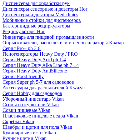
Диспенсеры для обработки рук
Диспенсеры сенсорные и дозаторы Hor
Диспенсеры и дозаторы Mediclinics
Мобильные стойки для диспенсеров
Бактерицидные рециркуляторы
Рециркуляторы Hor
Инвентарь для пищевой промышленности
Опрыскиватели, распылители и пеногенераторы Квазар
Серия Pro+ ph 3-8
Пеногенераторы Heavy Duty / PRO+
Серия Heavy Duty Acid ph 1-4
Серия Heavy Duty Alka Line ph 7-14
Серия Heavy Duty AntiSilicone
Серия Food friendly
Серия Super ph 5-7 для садоводов
Аксессуары для распылителей Kwazar
Серия Hobby для садоводов
Уборочный инвентарь Vikan
Сгоны и осушители Vikan
Совки пищевые Vikan
Пластиковые пищевые ведра Vikan
Скребки Vikan
Швабры и щетки для пола Vikan
Кулинарные кисти Vikan
Ручные щетки Vikan