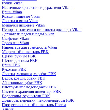
Ручки Vikan
Настенные крепления и держатели Vikan
Ерши Vikan
Ковши пищевые Vikan
Лопаты и вилы Vikan
Мешалки пищевые Vikan
Пенораспылители и пистолеты для воды Vikan
Держатели падов и пады Vikan
Салфетки Vikan
Эргоклин Vikan
Инвентарь для транспорта Vikan
Уборочный инвентарь FBK
Щетки ручные FBK
Щетки для пола FBK
Ерши FBK
Рукоятки FBK
Лопаты, мешалки, скребки FBK
Ведра, ковши, совки FBK
Абразивные губки FBK
Инструмент с водоподачей FBK
Системы хранения инвентаря FBK
Водосгоны, осушители FBK
Дозаторы, перчатки, пеногенераторы FBK
Профессиональный инвентарь Horeca
Химия