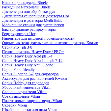
Крючки для одежды Binele
Расходные материалы Binele
Диспенсеры для обработки рук
Диспенсеры сенсорные и дозаторы Hor
Диспенсеры и дозаторы Mediclinics
Мобильные стойки для диспенсеров
Бактерицидные рециркуляторы
Рециркуляторы Hor
Инвентарь для пищевой промышленности
Опрыскиватели, распылители и пеногенераторы Квазар
Серия Pro+ ph 3-8
Пеногенераторы Heavy Duty / PRO+
Серия Heavy Duty Acid ph 1-4
Серия Heavy Duty Alka Line ph 7-14
Серия Heavy Duty AntiSilicone
Серия Food friendly
Серия Super ph 5-7 для садоводов
Аксессуары для распылителей Kwazar
Серия Hobby для садоводов
Уборочный инвентарь Vikan
Сгоны и осушители Vikan
Совки пищевые Vikan
Пластиковые пищевые ведра Vikan
Скребки Vikan
Швабры и щетки для пола Vikan