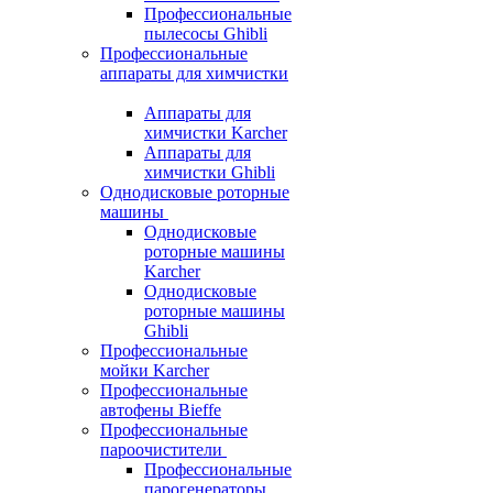
Профессиональные
пылесосы Ghibli
Профессиональные
аппараты для химчистки
Аппараты для
химчистки Karcher
Аппараты для
химчистки Ghibli
Однодисковые роторные
машины
Однодисковые
роторные машины
Karcher
Однодисковые
роторные машины
Ghibli
Профессиональные
мойки Karcher
Профессиональные
автофены Bieffe
Профессиональные
пароочистители
Профессиональные
парогенераторы