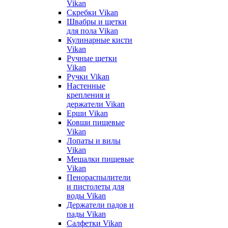
Vikan
Скребки Vikan
Швабры и щетки
для пола Vikan
Кулинарные кисти
Vikan
Ручные щетки
Vikan
Ручки Vikan
Настенные
крепления и
держатели Vikan
Ерши Vikan
Ковши пищевые
Vikan
Лопаты и вилы
Vikan
Мешалки пищевые
Vikan
Пенораспылители
и пистолеты для
воды Vikan
Держатели падов и
пады Vikan
Салфетки Vikan