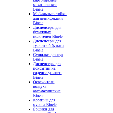
картриджные
механические
Binele
Мобильные стойки
для дезинфекции
Binele
Диспенсеры для
бумажных
полотенец Binele
Диспенсеры для
туалетной бумаги
Binele
Сушилки для рук
Binele
Диспенсеры для
покрытий на
сидение унитаза
Binele
Освежители
воздуха
автоматические
Binele
Корзины для
мусора Binele
Ёршики для