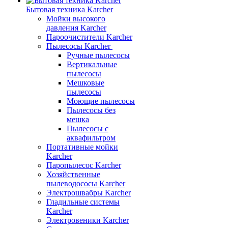
Бытовая техника Karcher
Мойки высокого
давления Karcher
Пароочистители Karcher
Пылесосы Karcher
Ручные пылесосы
Вертикальные
пылесосы
Мешковые
пылесосы
Моющие пылесосы
Пылесосы без
мешка
Пылесосы с
аквафильтром
Портативные мойки
Karcher
Паропылесос Karcher
Хозяйственные
пылеводососы Karcher
Электрошвабры Karcher
Гладильные системы
Karcher
Электровеники Karcher