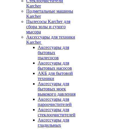
Стеклоочистители
Karcher
Подметальные машины
Karcher
Пылесосы Karcher для
сбора золы и сухого
мысора
Аксессуары для техники
Karcher
Аксессуары для
бытовых
пылесосов
Аксессуары для
бытовых насосов
АКБ для бытовой
техники
Аксессуары для
бытовых моек
выкокого давления
Аксессуары для
пароочистителей
Аксессуары для
стеклоочистителей
Аксессуары для
гладильных