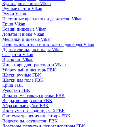
Кулинарные кисти Vikan
Ручные щетки Vikan
Ручки Vikan
Настенные крепления и держатели Vikan
Ерши Vikan
Ковши пищевые Vikan
Лопаты и вилы Vikan
Мешалки пищевые Vikan
Пенораспылители и пистолеты для воды Vikan
Держатели падов и пады Vikan
Салфетки Vikan
Эргоклин Vikan
Инвентарь для транспорта Vikan
Уборочный инвентарь FBK
Щетки ручные FBK
Щетки для пола FBK
Ерши FBK
Рукоятки FBK
Лопаты, мешалки, скребки FBK
Ведра, ковши, совки FBK
Абразивные губки FBK
Инструмент с водоподачей FBK
Системы хранения инвентаря FBK
Водосгоны, осушители FBK
Дозаторы, перчатки, пеногенераторы FBK