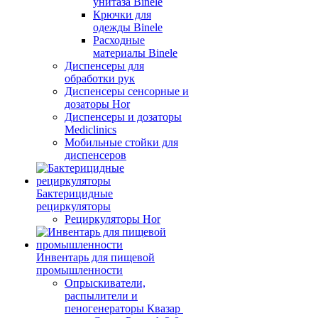
унитаза Binele
Крючки для
одежды Binele
Расходные
материалы Binele
Диспенсеры для
обработки рук
Диспенсеры сенсорные и
дозаторы Hor
Диспенсеры и дозаторы
Mediclinics
Мобильные стойки для
диспенсеров
Бактерицидные
рециркуляторы
Рециркуляторы Hor
Инвентарь для пищевой
промышленности
Опрыскиватели,
распылители и
пеногенераторы Квазар