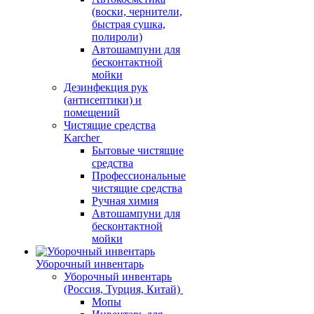
(воски, чернители,
быстрая сушка,
полироли)
Автошампуни для
бесконтактной
мойки
Дезинфекция рук
(антисептики) и
помещений
Чистящие средства
Karcher
Бытовые чистящие
средства
Профессиональные
чистящие средства
Ручная химия
Автошампуни для
бесконтактной
мойки
Уборочный инвентарь
Уборочный инвентарь
(Россия, Турция, Китай)
Мопы