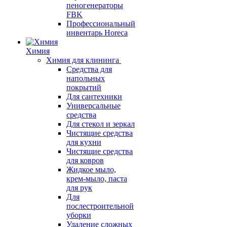
пеногенераторы
FBK
Профессиональный
инвентарь Horeca
Химия
Химия для клининга
Средства для
напольных
покрытий
Для сантехники
Универсальные
средства
Для стекол и зеркал
Чистящие средства
для кухни
Чистящие средства
для ковров
Жидкое мыло,
крем-мыло, паста
для рук
Для
послестроительной
уборки
Удаление сложных