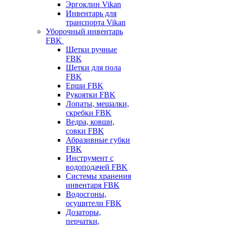
Эргоклин Vikan
Инвентарь для
транспорта Vikan
Уборочный инвентарь
FBK
Щетки ручные
FBK
Щетки для пола
FBK
Ерши FBK
Рукоятки FBK
Лопаты, мешалки,
скребки FBK
Ведра, ковши,
совки FBK
Абразивные губки
FBK
Инструмент с
водоподачей FBK
Системы хранения
инвентаря FBK
Водосгоны,
осушители FBK
Дозаторы,
перчатки,