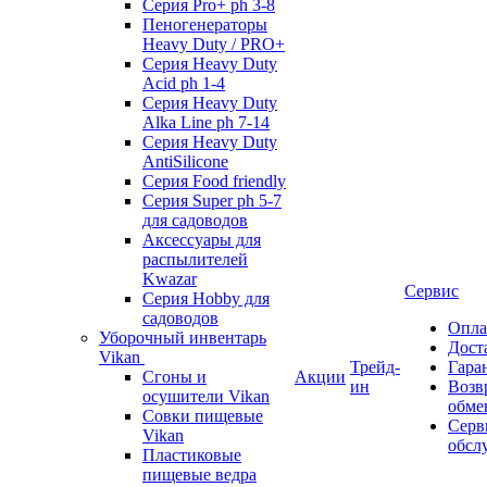
Серия Pro+ ph 3-8
Пеногенераторы
Heavy Duty / PRO+
Серия Heavy Duty
Acid ph 1-4
Серия Heavy Duty
Alka Line ph 7-14
Серия Heavy Duty
AntiSilicone
Серия Food friendly
Серия Super ph 5-7
для садоводов
Аксессуары для
распылителей
Kwazar
Сервис
Серия Hobby для
садоводов
Опла
Уборочный инвентарь
Дост
Vikan
Трейд-
Гара
Сгоны и
Акции
ин
Возв
осушители Vikan
обме
Совки пищевые
Серв
Vikan
обсл
Пластиковые
пищевые ведра