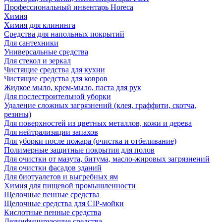
Профессиональный инвентарь Horeca
Химия
Химия для клининга
Средства для напольных покрытий
Для сантехники
Универсальные средства
Для стекол и зеркал
Чистящие средства для кухни
Чистящие средства для ковров
Жидкое мыло, крем-мыло, паста для рук
Для послестроительной уборки
Удаление сложных загрязнений (клея, граффити, скотча,
резины)
Для поверхностей из цветных металлов, кожи и дерева
Для нейтрализации запахов
Для уборки после пожара (очистка и отбеливание)
Полимерные защитные покрытия для полов
Для очистки от мазута, битума, масло-жировых загрязнений
Для очистки фасадов зданий
Для биотуалетов и выгребных ям
Химия для пищевой промышленности
Щелочные пенные средства
Щелочные средства для CIP-мойки
Кислотные пенные средства
Дезинфицирующие средства