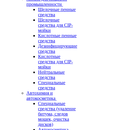
промышленности
Щелочные пенные
средства
Щелочные
средства для CIP-
мойки
Кислотные пенные
средства
Дезинфицирующие
средства
Кислотные
средства для CIP-
мойки
Нейтральные
средства
Специальные
средства
Автохимия и
автокосметика
Специальные
средства (удаление
битума, следов
мошек, очистка
дисков)
Автокосметика