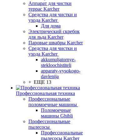
Аппарат для чистки
террас Karcher
Средства для чистки и
ухода Karcher
Для дома
Электрический скребок
для льда Karcher
Паровые швабры Karcher
Средства для чистки и
ухода Karcher
akkumuljatornye-
stekloochistiteli
apparaty-vysokogo-
davlenija
+ ЕЩЕ 13
Профессиональная техника
Профессиональные
поломоечные машины
Поломоечные
машины Ghibli
Профессиональные
пылесосы
Профессиональные
пылесосы Karcher