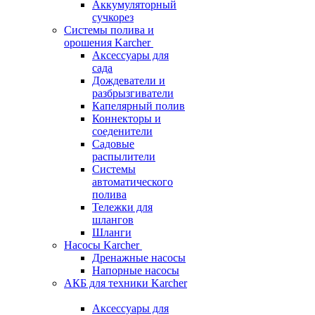
Аккумуляторный
сучкорез
Системы полива и
орошения Karcher
Аксессуары для
сада
Дождеватели и
разбрызгиватели
Капелярный полив
Коннекторы и
соеденители
Садовые
распылители
Системы
автоматического
полива
Тележки для
шлангов
Шланги
Насосы Karcher
Дренажные насосы
Напорные насосы
АКБ для техники Karcher
Аксессуары для