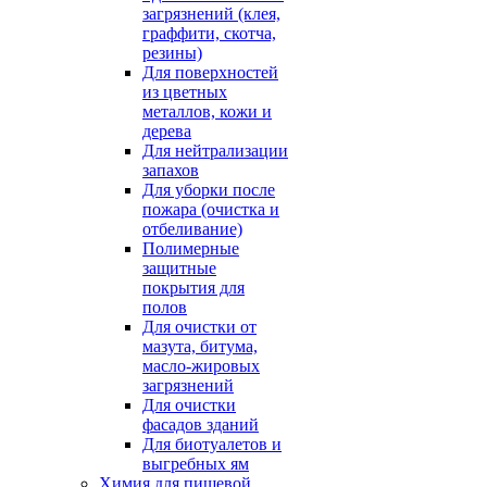
загрязнений (клея,
граффити, скотча,
резины)
Для поверхностей
из цветных
металлов, кожи и
дерева
Для нейтрализации
запахов
Для уборки после
пожара (очистка и
отбеливание)
Полимерные
защитные
покрытия для
полов
Для очистки от
мазута, битума,
масло-жировых
загрязнений
Для очистки
фасадов зданий
Для биотуалетов и
выгребных ям
Химия для пищевой