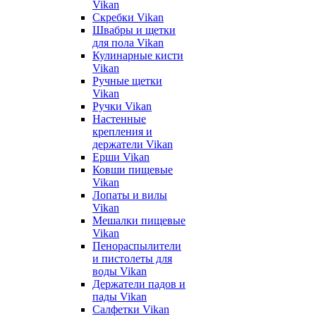
Vikan
Скребки Vikan
Швабры и щетки
для пола Vikan
Кулинарные кисти
Vikan
Ручные щетки
Vikan
Ручки Vikan
Настенные
крепления и
держатели Vikan
Ерши Vikan
Ковши пищевые
Vikan
Лопаты и вилы
Vikan
Мешалки пищевые
Vikan
Пенораспылители
и пистолеты для
воды Vikan
Держатели падов и
пады Vikan
Салфетки Vikan