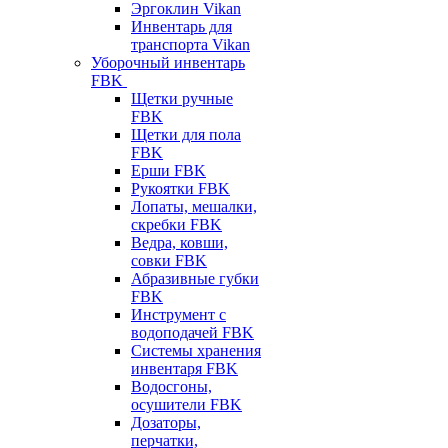
Эргоклин Vikan
Инвентарь для
транспорта Vikan
Уборочный инвентарь
FBK
Щетки ручные
FBK
Щетки для пола
FBK
Ерши FBK
Рукоятки FBK
Лопаты, мешалки,
скребки FBK
Ведра, ковши,
совки FBK
Абразивные губки
FBK
Инструмент с
водоподачей FBK
Системы хранения
инвентаря FBK
Водосгоны,
осушители FBK
Дозаторы,
перчатки,