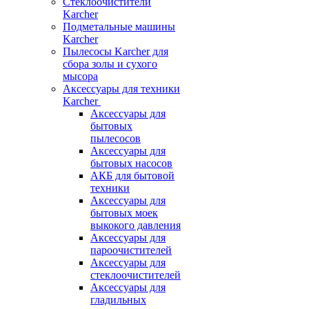
Стеклоочистители
Karcher
Подметальные машины
Karcher
Пылесосы Karcher для
сбора золы и сухого
мысора
Аксессуары для техники
Karcher
Аксессуары для
бытовых
пылесосов
Аксессуары для
бытовых насосов
АКБ для бытовой
техники
Аксессуары для
бытовых моек
выкокого давления
Аксессуары для
пароочистителей
Аксессуары для
стеклоочистителей
Аксессуары для
гладильных