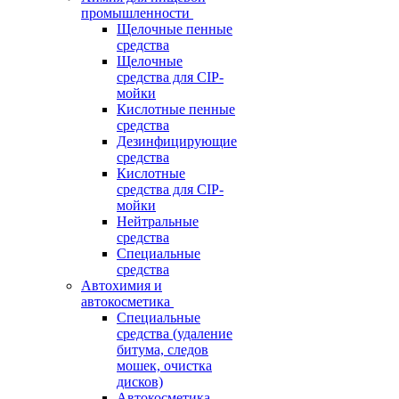
промышленности
Щелочные пенные
средства
Щелочные
средства для CIP-
мойки
Кислотные пенные
средства
Дезинфицирующие
средства
Кислотные
средства для CIP-
мойки
Нейтральные
средства
Специальные
средства
Автохимия и
автокосметика
Специальные
средства (удаление
битума, следов
мошек, очистка
дисков)
Автокосметика