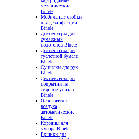
картриджные
механические
Binele
Мобильные стойки
для дезинфекции
Binele
Диспенсеры для
бумажных
полотенец Binele
Диспенсеры для
туалетной бумаги
Binele
Сушилки для рук
Binele
Диспенсеры для
покрытий на
сидение унитаза
Binele
Освежители
воздуха
автоматические
Binele
Корзины для
мусора Binele
Ёршики для