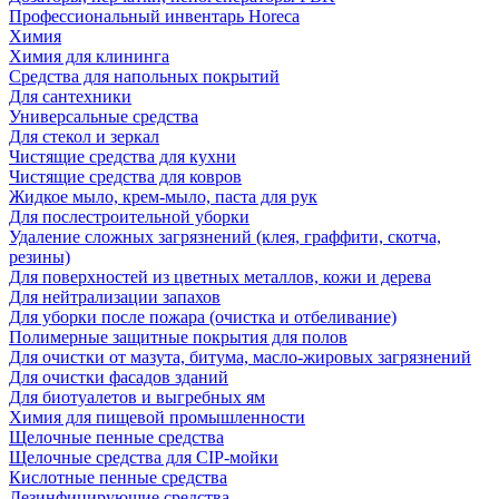
Профессиональный инвентарь Horeca
Химия
Химия для клининга
Средства для напольных покрытий
Для сантехники
Универсальные средства
Для стекол и зеркал
Чистящие средства для кухни
Чистящие средства для ковров
Жидкое мыло, крем-мыло, паста для рук
Для послестроительной уборки
Удаление сложных загрязнений (клея, граффити, скотча,
резины)
Для поверхностей из цветных металлов, кожи и дерева
Для нейтрализации запахов
Для уборки после пожара (очистка и отбеливание)
Полимерные защитные покрытия для полов
Для очистки от мазута, битума, масло-жировых загрязнений
Для очистки фасадов зданий
Для биотуалетов и выгребных ям
Химия для пищевой промышленности
Щелочные пенные средства
Щелочные средства для CIP-мойки
Кислотные пенные средства
Дезинфицирующие средства