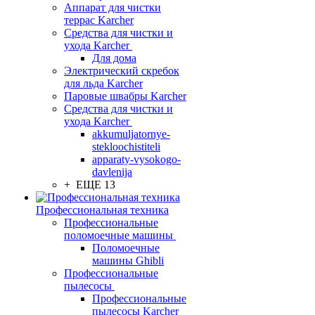
Аппарат для чистки
террас Karcher
Средства для чистки и
ухода Karcher
Для дома
Электрический скребок
для льда Karcher
Паровые швабры Karcher
Средства для чистки и
ухода Karcher
akkumuljatornye-
stekloochistiteli
apparaty-vysokogo-
davlenija
+ ЕЩЕ 13
Профессиональная техника
Профессиональные
поломоечные машины
Поломоечные
машины Ghibli
Профессиональные
пылесосы
Профессиональные
пылесосы Karcher