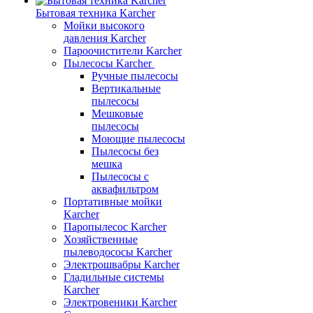
Бытовая техника Karcher
Мойки высокого
давления Karcher
Пароочистители Karcher
Пылесосы Karcher
Ручные пылесосы
Вертикальные
пылесосы
Мешковые
пылесосы
Моющие пылесосы
Пылесосы без
мешка
Пылесосы с
аквафильтром
Портативные мойки
Karcher
Паропылесос Karcher
Хозяйственные
пылеводососы Karcher
Электрошвабры Karcher
Гладильные системы
Karcher
Электровеники Karcher