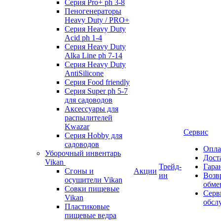
Серия Pro+ ph 3-8
Пеногенераторы
Heavy Duty / PRO+
Серия Heavy Duty
Acid ph 1-4
Серия Heavy Duty
Alka Line ph 7-14
Серия Heavy Duty
AntiSilicone
Серия Food friendly
Серия Super ph 5-7
для садоводов
Аксессуары для
распылителей
Kwazar
Сервис
Серия Hobby для
садоводов
Опла
Уборочный инвентарь
Дост
Vikan
Трейд-
Гара
Сгоны и
Акции
ин
Возв
осушители Vikan
обме
Совки пищевые
Серв
Vikan
обсл
Пластиковые
пищевые ведра