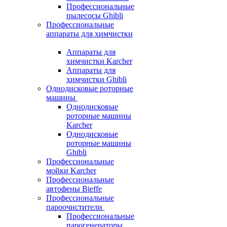
Профессиональные
пылесосы Ghibli
Профессиональные
аппараты для химчистки
Аппараты для
химчистки Karcher
Аппараты для
химчистки Ghibli
Однодисковые роторные
машины
Однодисковые
роторные машины
Karcher
Однодисковые
роторные машины
Ghibli
Профессиональные
мойки Karcher
Профессиональные
автофены Bieffe
Профессиональные
пароочистители
Профессиональные
парогенераторы