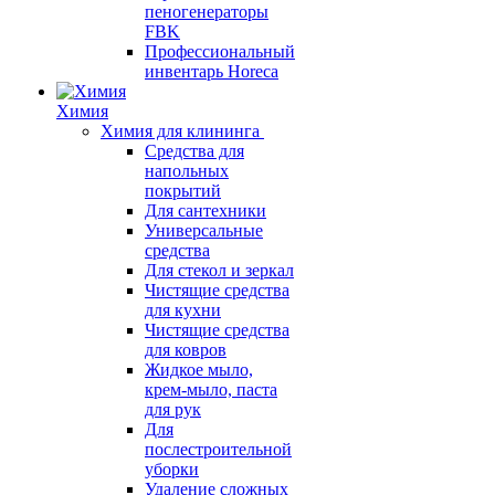
пеногенераторы
FBK
Профессиональный
инвентарь Horeca
Химия
Химия для клининга
Средства для
напольных
покрытий
Для сантехники
Универсальные
средства
Для стекол и зеркал
Чистящие средства
для кухни
Чистящие средства
для ковров
Жидкое мыло,
крем-мыло, паста
для рук
Для
послестроительной
уборки
Удаление сложных