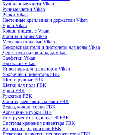
Кулинарные кисти Vikan
Ручные щетки Vikan
Ручки Vikan
Настенные крепления и держатели Vikan
Ерши Vikan
Ковши пищевые Vikan
Лопаты и вилы Vikan
Мешалки пищевые Vikan
Пенораспылители и пистолеты для воды Vikan
Держатели падов и пады Vikan
Салфетки Vikan
Эргоклин Vikan
Инвентарь для транспорта Vikan
Уборочный инвентарь FBK
Щетки ручные FBK
Щетки для пола FBK
Ерши FBK
Рукоятки FBK
Лопаты, мешалки, скребки FBK
Ведра, ковши, совки FBK
Абразивные губки FBK
Инструмент с водоподачей FBK
Системы хранения инвентаря FBK
Водосгоны, осушители FBK
Дозаторы, перчатки, пеногенераторы FBK