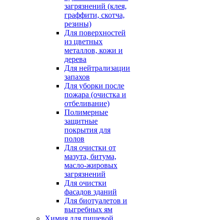
загрязнений (клея,
граффити, скотча,
резины)
Для поверхностей
из цветных
металлов, кожи и
дерева
Для нейтрализации
запахов
Для уборки после
пожара (очистка и
отбеливание)
Полимерные
защитные
покрытия для
полов
Для очистки от
мазута, битума,
масло-жировых
загрязнений
Для очистки
фасадов зданий
Для биотуалетов и
выгребных ям
Химия для пищевой