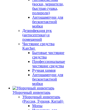
(воски, чернители,
быстрая сушка,
полироли)
Автошампуни для
бесконтактной
мойки
Дезинфекция рук
(антисептики) и
помещений
Чистящие средства
Karcher
Бытовые чистящие
средства
Профессиональные
чистящие средства
Ручная химия
Автошампуни для
бесконтактной
мойки
Уборочный инвентарь
Уборочный инвентарь
(Россия, Турция, Китай)
Мопы