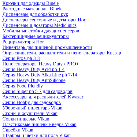
Крючки для одежды Binele
Расходные материалы Binele
Диспенсеры для обработки рук
Диспенсеры сенсорные и дозаторы Hor
Диспенсеры и дозаторы Mediclinics
Мобильные стойки для диспенсеров
Бактерицидные рециркуляторы
Рециркуляторы Hor
Инвентарь для пищевой промышленности
Опрыскиватели, распылители и пеногенераторы Квазар
Серия Pro+ ph 3-8
Пеногенераторы Heavy Duty / PRO+
Серия Heavy Duty Acid ph 1-4
Серия Heavy Duty Alka Line ph 7-14
Серия Heavy Duty AntiSilicone
Серия Food friendly
Серия Super ph 5-7 для садоводов
Аксессуары для распылителей Kwazar
Серия Hobby для садоводов
Уборочный инвентарь Vikan
Сгоны и осушители Vikan
Совки пищевые Vikan
Пластиковые пищевые ведра Vikan
Скребки Vikan
Швабры и щетки для пола Vikan