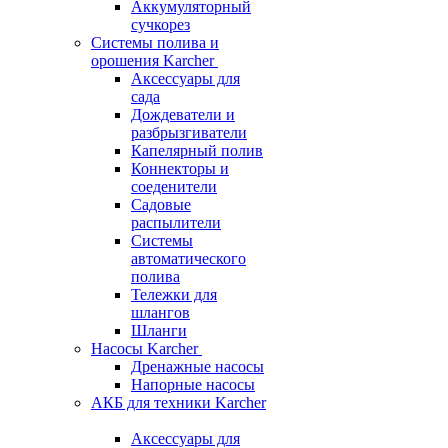
Аккумуляторный
сучкорез
Системы полива и
орошения Karcher
Аксессуары для
сада
Дождеватели и
разбрызгиватели
Капелярный полив
Коннекторы и
соеденители
Садовые
распылители
Системы
автоматического
полива
Тележки для
шлангов
Шланги
Насосы Karcher
Дренажные насосы
Напорные насосы
АКБ для техники Karcher
Аксессуары для