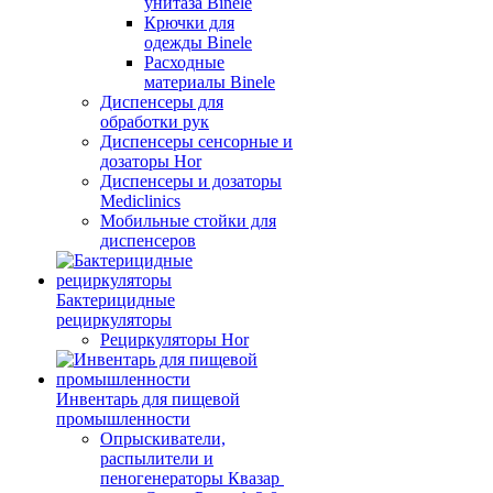
унитаза Binele
Крючки для
одежды Binele
Расходные
материалы Binele
Диспенсеры для
обработки рук
Диспенсеры сенсорные и
дозаторы Hor
Диспенсеры и дозаторы
Mediclinics
Мобильные стойки для
диспенсеров
Бактерицидные
рециркуляторы
Рециркуляторы Hor
Инвентарь для пищевой
промышленности
Опрыскиватели,
распылители и
пеногенераторы Квазар