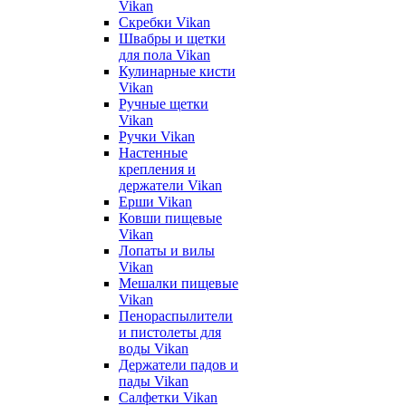
Vikan
Скребки Vikan
Швабры и щетки
для пола Vikan
Кулинарные кисти
Vikan
Ручные щетки
Vikan
Ручки Vikan
Настенные
крепления и
держатели Vikan
Ерши Vikan
Ковши пищевые
Vikan
Лопаты и вилы
Vikan
Мешалки пищевые
Vikan
Пенораспылители
и пистолеты для
воды Vikan
Держатели падов и
пады Vikan
Салфетки Vikan