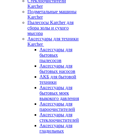
Стеклоочистители
Karcher
Подметальные машины
Karcher
Пылесосы Karcher для
сбора золы и сухого
мысора
Аксессуары для техники
Karcher
Аксессуары для
бытовых
пылесосов
Аксессуары для
бытовых насосов
АКБ для бытовой
техники
Аксессуары для
бытовых моек
выкокого давления
Аксессуары для
пароочистителей
Аксессуары для
стеклоочистителей
Аксессуары для
гладильных