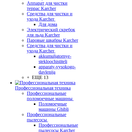
Аппарат для чистки
террас Karcher
Средства для чистки и
ухода Karcher
Для дома
Электрический скребок
для льда Karcher
Паровые швабры Karcher
Средства для чистки и
ухода Karcher
akkumuljatornye-
stekloochistiteli
apparaty-vysokogo-
davlenija
+ ЕЩЕ 13
Профессиональная техника
Профессиональные
поломоечные машины
Поломоечные
машины Ghibli
Профессиональные
пылесосы
Профессиональные
пылесосы Karcher