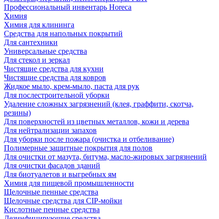
Профессиональный инвентарь Horeca
Химия
Химия для клининга
Средства для напольных покрытий
Для сантехники
Универсальные средства
Для стекол и зеркал
Чистящие средства для кухни
Чистящие средства для ковров
Жидкое мыло, крем-мыло, паста для рук
Для послестроительной уборки
Удаление сложных загрязнений (клея, граффити, скотча,
резины)
Для поверхностей из цветных металлов, кожи и дерева
Для нейтрализации запахов
Для уборки после пожара (очистка и отбеливание)
Полимерные защитные покрытия для полов
Для очистки от мазута, битума, масло-жировых загрязнений
Для очистки фасадов зданий
Для биотуалетов и выгребных ям
Химия для пищевой промышленности
Щелочные пенные средства
Щелочные средства для CIP-мойки
Кислотные пенные средства
Дезинфицирующие средства