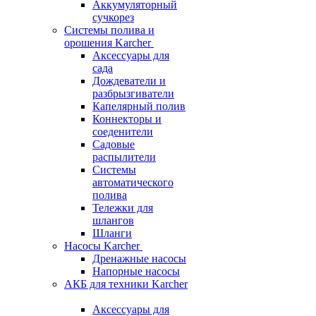
Аккумуляторный
сучкорез
Системы полива и
орошения Karcher
Аксессуары для
сада
Дождеватели и
разбрызгиватели
Капелярный полив
Коннекторы и
соеденители
Садовые
распылители
Системы
автоматического
полива
Тележки для
шлангов
Шланги
Насосы Karcher
Дренажные насосы
Напорные насосы
АКБ для техники Karcher
Аксессуары для