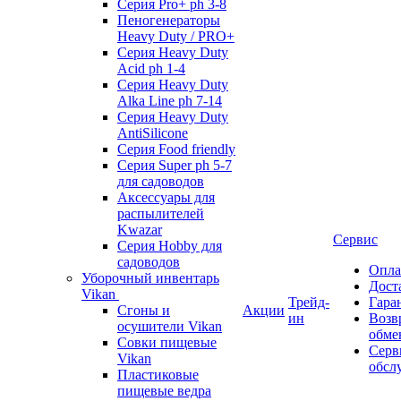
Серия Pro+ ph 3-8
Пеногенераторы
Heavy Duty / PRO+
Серия Heavy Duty
Acid ph 1-4
Серия Heavy Duty
Alka Line ph 7-14
Серия Heavy Duty
AntiSilicone
Серия Food friendly
Серия Super ph 5-7
для садоводов
Аксессуары для
распылителей
Kwazar
Сервис
Серия Hobby для
садоводов
Опла
Уборочный инвентарь
Дост
Vikan
Трейд-
Гара
Сгоны и
Акции
ин
Возв
осушители Vikan
обме
Совки пищевые
Серв
Vikan
обсл
Пластиковые
пищевые ведра