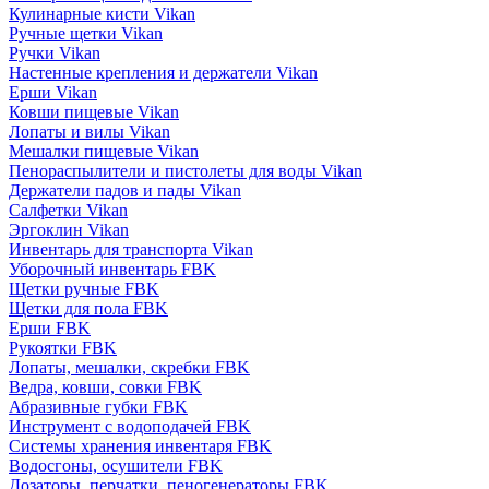
Кулинарные кисти Vikan
Ручные щетки Vikan
Ручки Vikan
Настенные крепления и держатели Vikan
Ерши Vikan
Ковши пищевые Vikan
Лопаты и вилы Vikan
Мешалки пищевые Vikan
Пенораспылители и пистолеты для воды Vikan
Держатели падов и пады Vikan
Салфетки Vikan
Эргоклин Vikan
Инвентарь для транспорта Vikan
Уборочный инвентарь FBK
Щетки ручные FBK
Щетки для пола FBK
Ерши FBK
Рукоятки FBK
Лопаты, мешалки, скребки FBK
Ведра, ковши, совки FBK
Абразивные губки FBK
Инструмент с водоподачей FBK
Системы хранения инвентаря FBK
Водосгоны, осушители FBK
Дозаторы, перчатки, пеногенераторы FBK