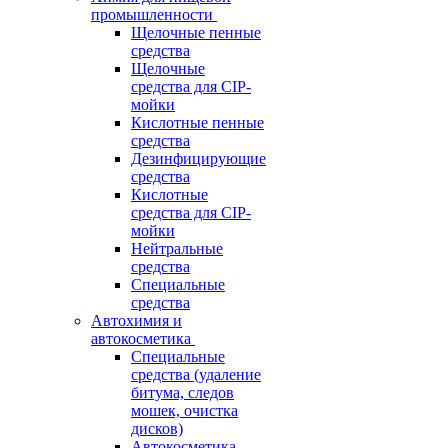
промышленности
Щелочные пенные
средства
Щелочные
средства для CIP-
мойки
Кислотные пенные
средства
Дезинфицирующие
средства
Кислотные
средства для CIP-
мойки
Нейтральные
средства
Специальные
средства
Автохимия и
автокосметика
Специальные
средства (удаление
битума, следов
мошек, очистка
дисков)
Автокосметика