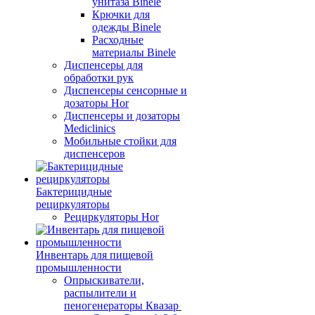
унитаза Binele
Крючки для
одежды Binele
Расходные
материалы Binele
Диспенсеры для
обработки рук
Диспенсеры сенсорные и
дозаторы Hor
Диспенсеры и дозаторы
Mediclinics
Мобильные стойки для
диспенсеров
Бактерицидные
рециркуляторы
Рециркуляторы Hor
Инвентарь для пищевой
промышленности
Опрыскиватели,
распылители и
пеногенераторы Квазар