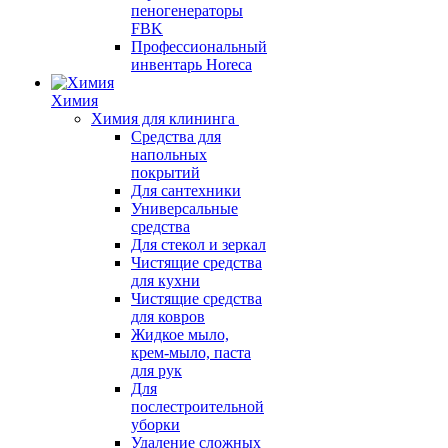
пеногенераторы
FBK
Профессиональный
инвентарь Horeca
Химия
Химия для клининга
Средства для
напольных
покрытий
Для сантехники
Универсальные
средства
Для стекол и зеркал
Чистящие средства
для кухни
Чистящие средства
для ковров
Жидкое мыло,
крем-мыло, паста
для рук
Для
послестроительной
уборки
Удаление сложных