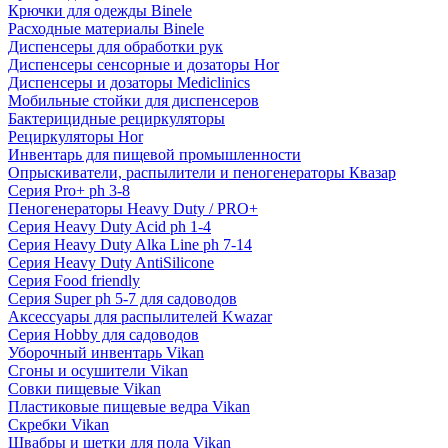
Крючки для одежды Binele
Расходные материалы Binele
Диспенсеры для обработки рук
Диспенсеры сенсорные и дозаторы Hor
Диспенсеры и дозаторы Mediclinics
Мобильные стойки для диспенсеров
Бактерицидные рециркуляторы
Рециркуляторы Hor
Инвентарь для пищевой промышленности
Опрыскиватели, распылители и пеногенераторы Квазар
Серия Pro+ ph 3-8
Пеногенераторы Heavy Duty / PRO+
Серия Heavy Duty Acid ph 1-4
Серия Heavy Duty Alka Line ph 7-14
Серия Heavy Duty AntiSilicone
Серия Food friendly
Серия Super ph 5-7 для садоводов
Аксессуары для распылителей Kwazar
Серия Hobby для садоводов
Уборочный инвентарь Vikan
Сгоны и осушители Vikan
Совки пищевые Vikan
Пластиковые пищевые ведра Vikan
Скребки Vikan
Швабры и щетки для пола Vikan