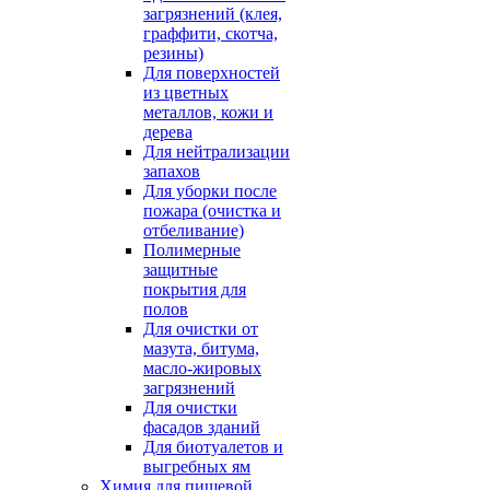
загрязнений (клея,
граффити, скотча,
резины)
Для поверхностей
из цветных
металлов, кожи и
дерева
Для нейтрализации
запахов
Для уборки после
пожара (очистка и
отбеливание)
Полимерные
защитные
покрытия для
полов
Для очистки от
мазута, битума,
масло-жировых
загрязнений
Для очистки
фасадов зданий
Для биотуалетов и
выгребных ям
Химия для пищевой