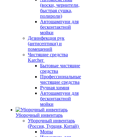
(воски, чернители,
быстрая сушка,
полироли)
Автошампуни для
бесконтактной
мойки
Дезинфекция рук
(антисептики) и
помещений
Чистящие средства
Karcher
Бытовые чистящие
средства
Профессиональные
чистящие средства
Ручная химия
Автошампуни для
бесконтактной
мойки
Уборочный инвентарь
Уборочный инвентарь
(Россия, Турция, Китай)
Мопы