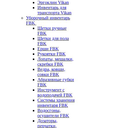
Эргоклин Vikan
Инвентарь для
транспорта Vikan
Уборочный инвентарь
FBK
Щетки ручные
FBK
Щетки для пола
FBK
Ерши FBK
Рукоятки FBK
Лопаты, мешалки,
скребки FBK
Ведра, ковши,
совки FBK
Абразивные губки
FBK
Инструмент с
водоподачей FBK
Системы хранения
инвентаря FBK
Водосгоны,
осушители FBK
Дозаторы,
перчатки,