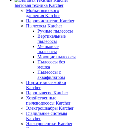
Бытовая техника Karcher
Мойки высокого
давления Karcher
Пароочистители Karcher
Пылесосы Karcher
Ручные пылесосы
Вертикальные
пылесосы
Мешковые
пылесосы
Моющие пылесосы
Пылесосы без
мешка
Пылесосы с
аквафильтром
Портативные мойки
Karcher
Паропылесос Karcher
Хозяйственные
пылеводососы Karcher
Электрошвабры Karcher
Гладильные системы
Karcher
Электровеники Karcher