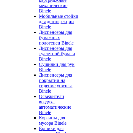
картриджные
механические
Binele
Мобильные стойки
для дезинфекции
Binele
Диспенсеры для
бумажных
полотенец Binele
Диспенсеры для
туалетной бумаги
Binele
Сушилки для рук
Binele
Диспенсеры для
покрытий на
сидение унитаза
Binele
Освежители
воздуха
автоматические
Binele
Корзины для
мусора Binele
Ёршики для