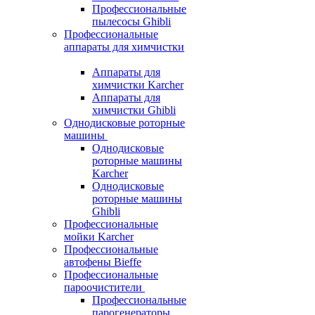
Профессиональные
пылесосы Ghibli
Профессиональные
аппараты для химчистки
Аппараты для
химчистки Karcher
Аппараты для
химчистки Ghibli
Однодисковые роторные
машины
Однодисковые
роторные машины
Karcher
Однодисковые
роторные машины
Ghibli
Профессиональные
мойки Karcher
Профессиональные
автофены Bieffe
Профессиональные
пароочистители
Профессиональные
парогенераторы