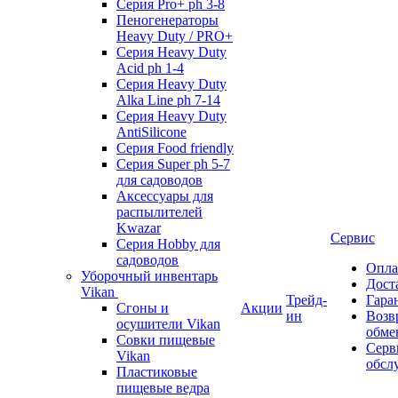
Серия Pro+ ph 3-8
Пеногенераторы
Heavy Duty / PRO+
Серия Heavy Duty
Acid ph 1-4
Серия Heavy Duty
Alka Line ph 7-14
Серия Heavy Duty
AntiSilicone
Серия Food friendly
Серия Super ph 5-7
для садоводов
Аксессуары для
распылителей
Kwazar
Сервис
Серия Hobby для
садоводов
Опла
Уборочный инвентарь
Дост
Vikan
Трейд-
Гара
Сгоны и
Акции
ин
Возв
осушители Vikan
обме
Совки пищевые
Серв
Vikan
обсл
Пластиковые
пищевые ведра