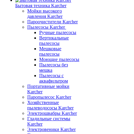
Бытовая техника Karcher
Мойки высокого
давления Karcher
Пароочистители Karcher
Пылесосы Karcher
Ручные пылесосы
Вертикальные
пылесосы
Мешковые
пылесосы
Моющие пылесосы
Пылесосы без
мешка
Пылесосы с
аквафильтром
Портативные мойки
Karcher
Паропылесос Karcher
Хозяйственные
пылеводососы Karcher
Электрошвабры Karcher
Гладильные системы
Karcher
Электровеники Karcher