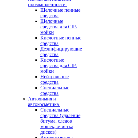
промышленности
Щелочные пенные
средства
Щелочные
средства для CIP-
мойки
Кислотные пенные
средства
Дезинфицирующие
средства
Кислотные
средства для CIP-
мойки
Нейтральные
средства
Специальные
средства
Автохимия и
автокосметика
Специальные
средства (удаление
битума, следов
мошек, очистка
дисков)
Автокосметика