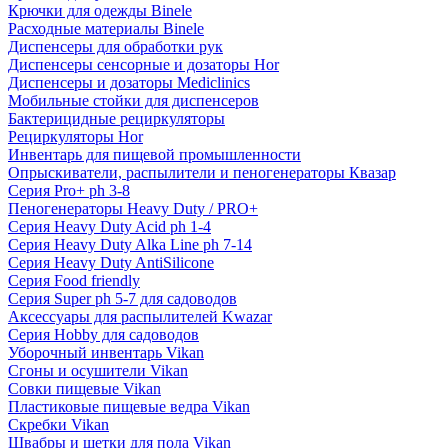
Крючки для одежды Binele
Расходные материалы Binele
Диспенсеры для обработки рук
Диспенсеры сенсорные и дозаторы Hor
Диспенсеры и дозаторы Mediclinics
Мобильные стойки для диспенсеров
Бактерицидные рециркуляторы
Рециркуляторы Hor
Инвентарь для пищевой промышленности
Опрыскиватели, распылители и пеногенераторы Квазар
Серия Pro+ ph 3-8
Пеногенераторы Heavy Duty / PRO+
Серия Heavy Duty Acid ph 1-4
Серия Heavy Duty Alka Line ph 7-14
Серия Heavy Duty AntiSilicone
Серия Food friendly
Серия Super ph 5-7 для садоводов
Аксессуары для распылителей Kwazar
Серия Hobby для садоводов
Уборочный инвентарь Vikan
Сгоны и осушители Vikan
Совки пищевые Vikan
Пластиковые пищевые ведра Vikan
Скребки Vikan
Швабры и щетки для пола Vikan