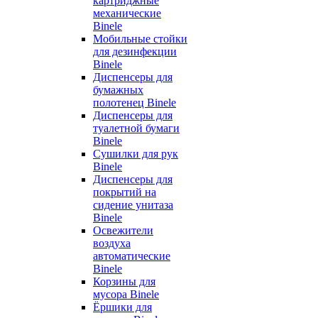
картриджные
механические
Binele
Мобильные стойки
для дезинфекции
Binele
Диспенсеры для
бумажных
полотенец Binele
Диспенсеры для
туалетной бумаги
Binele
Сушилки для рук
Binele
Диспенсеры для
покрытий на
сидение унитаза
Binele
Освежители
воздуха
автоматические
Binele
Корзины для
мусора Binele
Ёршики для