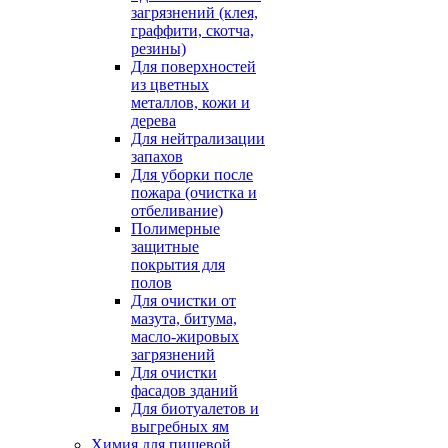
загрязнений (клея,
граффити, скотча,
резины)
Для поверхностей
из цветных
металлов, кожи и
дерева
Для нейтрализации
запахов
Для уборки после
пожара (очистка и
отбеливание)
Полимерные
защитные
покрытия для
полов
Для очистки от
мазута, битума,
масло-жировых
загрязнений
Для очистки
фасадов зданий
Для биотуалетов и
выгребных ям
Химия для пищевой