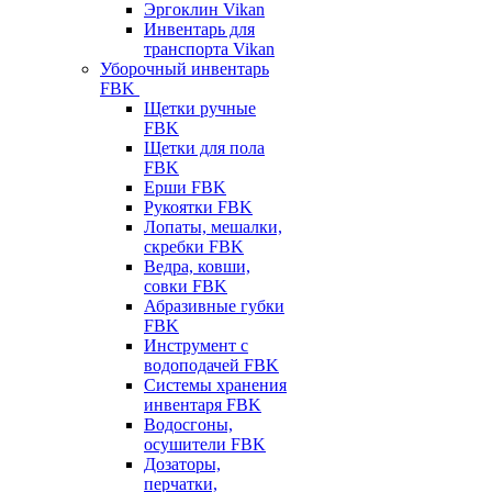
Эргоклин Vikan
Инвентарь для
транспорта Vikan
Уборочный инвентарь
FBK
Щетки ручные
FBK
Щетки для пола
FBK
Ерши FBK
Рукоятки FBK
Лопаты, мешалки,
скребки FBK
Ведра, ковши,
совки FBK
Абразивные губки
FBK
Инструмент с
водоподачей FBK
Системы хранения
инвентаря FBK
Водосгоны,
осушители FBK
Дозаторы,
перчатки,