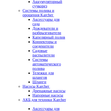
Аккумуляторный
сучкорез
Системы полива и
орошения Karcher
Аксессуары для
сада
Дождеватели и
разбрызгиватели
Капелярный полив
Коннекторы и
соеденители
Садовые
распылители
Системы
автоматического
полива
Тележки для
шлангов
Шланги
Насосы Karcher
Дренажные насосы
Напорные насосы
АКБ для техники Karcher
Аксессуары для