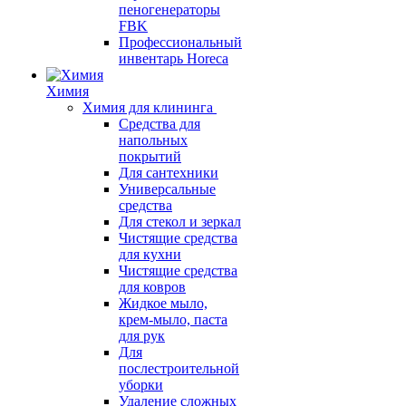
пеногенераторы
FBK
Профессиональный
инвентарь Horeca
Химия
Химия для клининга
Средства для
напольных
покрытий
Для сантехники
Универсальные
средства
Для стекол и зеркал
Чистящие средства
для кухни
Чистящие средства
для ковров
Жидкое мыло,
крем-мыло, паста
для рук
Для
послестроительной
уборки
Удаление сложных