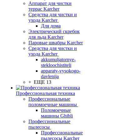
Аппарат для чистки
террас Karcher
Средства для чистки и
ухода Karcher
Для дома
Электрический скребок
для льда Karcher
Паровые швабры Karcher
Средства для чистки и
ухода Karcher
akkumuljatornye-
stekloochistiteli
apparaty-vysokogo-
davlenija
+ ЕЩЕ 13
Профессиональная техника
Профессиональные
поломоечные машины
Поломоечные
машины Ghibli
Профессиональные
пылесосы
Профессиональные
пылесосы Karcher