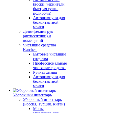
(воски, чернители,
быстрая сушка,
полироли)
Автошампуни для
бесконтактной
мойки
Дезинфекция рук
(антисептики) и
помещений
Чистящие средства
Karcher
Бытовые чистящие
средства
Профессиональные
чистящие средства
Ручная химия
Автошампуни для
бесконтактной
мойки
Уборочный инвентарь
Уборочный инвентарь
(Россия, Турция, Китай)
Мопы