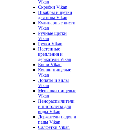
Vikan
Скребки Vikan
Швабры и щетки
для пола Vikan
Кулинарные кисти
Vikan
Ручные щетки
Vikan
Ручки Vikan
Настенные
крепления и
держатели Vikan
Ерши Vikan
Ковши пищевые
Vikan
Лопаты и вилы
Vikan
Мешалки пищевые
Vikan
Пенораспылители
и пистолеты для
воды Vikan
Держатели падов и
пады Vikan
Салфетки Vikan