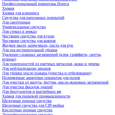
Профессиональный инвентарь Horeca
Химия
Химия для клининга
Средства для напольных покрытий
Для сантехники
Универсальные средства
Для стекол и зеркал
Чистящие средства для кухни
Чистящие средства для ковров
Жидкое мыло, крем-мыло, паста для рук
Для послестроительной уборки
Удаление сложных загрязнений (клея, граффити, скотча,
резины)
Для поверхностей из цветных металлов, кожи и дерева
Для нейтрализации запахов
Для уборки после пожара (очистка и отбеливание)
Полимерные защитные покрытия для полов
Для очистки от мазута, битума, масло-жировых загрязнений
Для очистки фасадов зданий
Для биотуалетов и выгребных ям
Химия для пищевой промышленности
Щелочные пенные средства
Щелочные средства для CIP-мойки
Кислотные пенные средства
Дезинфицирующие средства