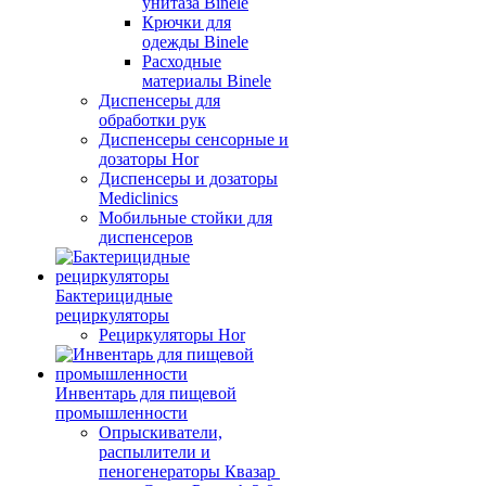
унитаза Binele
Крючки для
одежды Binele
Расходные
материалы Binele
Диспенсеры для
обработки рук
Диспенсеры сенсорные и
дозаторы Hor
Диспенсеры и дозаторы
Mediclinics
Мобильные стойки для
диспенсеров
Бактерицидные
рециркуляторы
Рециркуляторы Hor
Инвентарь для пищевой
промышленности
Опрыскиватели,
распылители и
пеногенераторы Квазар