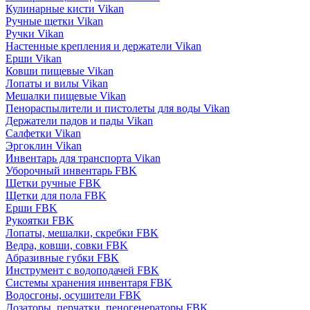
Кулинарные кисти Vikan
Ручные щетки Vikan
Ручки Vikan
Настенные крепления и держатели Vikan
Ерши Vikan
Ковши пищевые Vikan
Лопаты и вилы Vikan
Мешалки пищевые Vikan
Пенораспылители и пистолеты для воды Vikan
Держатели падов и пады Vikan
Салфетки Vikan
Эргоклин Vikan
Инвентарь для транспорта Vikan
Уборочный инвентарь FBK
Щетки ручные FBK
Щетки для пола FBK
Ерши FBK
Рукоятки FBK
Лопаты, мешалки, скребки FBK
Ведра, ковши, совки FBK
Абразивные губки FBK
Инструмент с водоподачей FBK
Системы хранения инвентаря FBK
Водосгоны, осушители FBK
Дозаторы, перчатки, пеногенераторы FBK