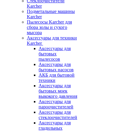
Стеклоочистители
Karcher
Подметальные машины
Karcher
Пылесосы Karcher для
сбора золы и сухого
мысора
Аксессуары для техники
Karcher
Аксессуары для
бытовых
пылесосов
Аксессуары для
бытовых насосов
АКБ для бытовой
техники
Аксессуары для
бытовых моек
выкокого давления
Аксессуары для
пароочистителей
Аксессуары для
стеклоочистителей
Аксессуары для
гладильных