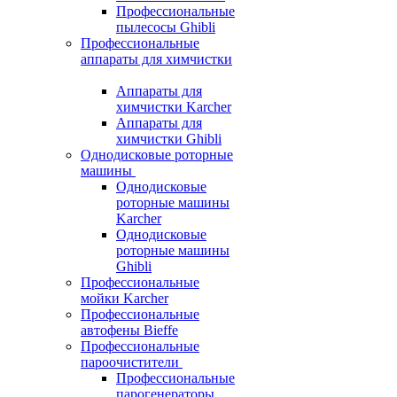
Профессиональные
пылесосы Ghibli
Профессиональные
аппараты для химчистки
Аппараты для
химчистки Karcher
Аппараты для
химчистки Ghibli
Однодисковые роторные
машины
Однодисковые
роторные машины
Karcher
Однодисковые
роторные машины
Ghibli
Профессиональные
мойки Karcher
Профессиональные
автофены Bieffe
Профессиональные
пароочистители
Профессиональные
парогенераторы