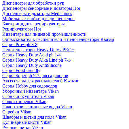
Диспенсеры для обработки рук
Диспенсеры сенсорные и дозаторы Hor
Диспенсеры и дозаторы Mediclinics
Мобильные стойки для диспенсеров
Бактерицидные рециркуляторы
Рециркуляторы Hor
Инвентарь для пищевой промышленности
Опрыскиватели, распылители и пеногенераторы Квазар
Серия Pro+ ph 3-8
Пеногенераторы Heavy Duty / PRO+
Серия Heavy Duty Acid ph 1-4
Серия Heavy Duty Alka Line ph 7-14
Серия Heavy Duty AntiSilicone
Серия Food friendly
Серия Super ph 5-7 для садоводов
Аксессуары для распылителей Kwazar
Серия Hobby для садоводов
Уборочный инвентарь Vikan
Сгоны и осушители Vikan
Совки пищевые Vikan
Пластиковые пищевые ведра Vikan
Скребки Vikan
Швабры и щетки для пола Vikan
Кулинарные кисти Vikan
Ручные щетки Vikan