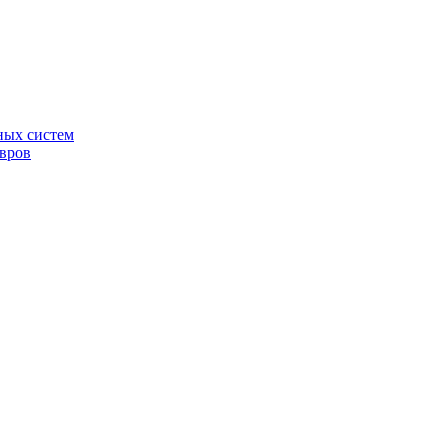
ных систем
овров