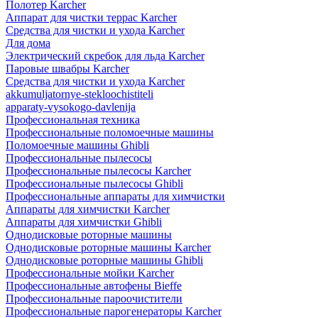
Полотер Karcher
Аппарат для чистки террас Karcher
Средства для чистки и ухода Karcher
Для дома
Электрический скребок для льда Karcher
Паровые швабры Karcher
Средства для чистки и ухода Karcher
akkumuljatornye-stekloochistiteli
apparaty-vysokogo-davlenija
Профессиональная техника
Профессиональные поломоечные машины
Поломоечные машины Ghibli
Профессиональные пылесосы
Профессиональные пылесосы Karcher
Профессиональные пылесосы Ghibli
Профессиональные аппараты для химчистки
Аппараты для химчистки Karcher
Аппараты для химчистки Ghibli
Однодисковые роторные машины
Однодисковые роторные машины Karcher
Однодисковые роторные машины Ghibli
Профессиональные мойки Karcher
Профессиональные автофены Bieffe
Профессиональные пароочистители
Профессиональные парогенераторы Karcher