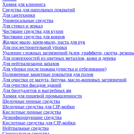
Химия для клининга
Средства для напольных покрытий
Для сантехники
Универсальные средства
Для стекол и зеркал
Чистящие средства для кухни
Чистящие средства для ковров
Жидкое мыло, крем-мыло, паста для рук
Для послестроительной уборки
Удаление сложных загрязнений (клея, граффити, скотча, резины
Для поверхностей из цветных металлов, кожи и дерева
Для нейтрализации запахов
Для уборки после пожара (очистка и отбеливание)
Полимерные защитные покрытия для полов
Для очистки от мазута, битума, масло-жировых загрязнений
Для очистки фасадов зданий
Для биотуалетов и выгребных ям
Химия для пищевой промышленности
Щелочные пенные средства
Щелочные средства для CIP-мойки
Кислотные пенные средства
Дезинфицирующие средства
Кислотные средства для CIP-мойки
Нейтральные средства
Специальные средства