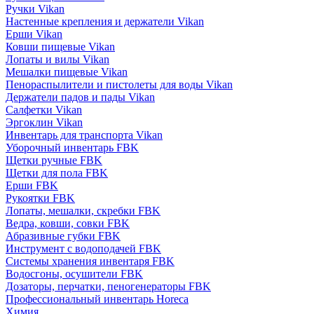
Ручки Vikan
Настенные крепления и держатели Vikan
Ерши Vikan
Ковши пищевые Vikan
Лопаты и вилы Vikan
Мешалки пищевые Vikan
Пенораспылители и пистолеты для воды Vikan
Держатели падов и пады Vikan
Салфетки Vikan
Эргоклин Vikan
Инвентарь для транспорта Vikan
Уборочный инвентарь FBK
Щетки ручные FBK
Щетки для пола FBK
Ерши FBK
Рукоятки FBK
Лопаты, мешалки, скребки FBK
Ведра, ковши, совки FBK
Абразивные губки FBK
Инструмент с водоподачей FBK
Системы хранения инвентаря FBK
Водосгоны, осушители FBK
Дозаторы, перчатки, пеногенераторы FBK
Профессиональный инвентарь Horeca
Химия