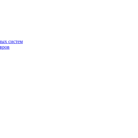
ных систем
овров