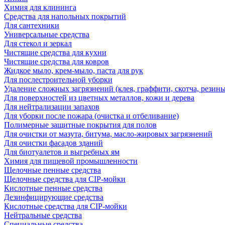
Химия для клининга
Средства для напольных покрытий
Для сантехники
Универсальные средства
Для стекол и зеркал
Чистящие средства для кухни
Чистящие средства для ковров
Жидкое мыло, крем-мыло, паста для рук
Для послестроительной уборки
Удаление сложных загрязнений (клея, граффити, скотча, резины
Для поверхностей из цветных металлов, кожи и дерева
Для нейтрализации запахов
Для уборки после пожара (очистка и отбеливание)
Полимерные защитные покрытия для полов
Для очистки от мазута, битума, масло-жировых загрязнений
Для очистки фасадов зданий
Для биотуалетов и выгребных ям
Химия для пищевой промышленности
Щелочные пенные средства
Щелочные средства для CIP-мойки
Кислотные пенные средства
Дезинфицирующие средства
Кислотные средства для CIP-мойки
Нейтральные средства
Специальные средства