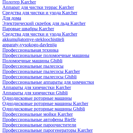
Полотер Karcher
Аппарат для чистки террас Karcher
Средства для чистки и ухода Karcher
Для дома
Электрический скребок для льда Karcher
Паровые швабры Karcher
Средства для чистки и ухода Karcher
akkumuljatornye-stekloochistiteli
apparaty-vysokogo-davlenija
Профессиональная техника
Профессиональные поломоечные машины
Поломоечные машины Ghibli
Профессиональные пылесосы
Профессиональные пылесосы Karcher
Профессиональные пылесосы Ghibli
Профессиональные аппараты для химчистки
Аппараты для химчистки Karcher
Аппараты для химчистки Ghibli
Однодисковые роторные машины
Однодисковые роторные машины Karcher
Однодисковые роторные машины Ghibli
Профессиональные мойки Karcher
Профессиональные автофены Bieffe
Профессиональные пароочистители
Профессиональные парогенераторы Karcher