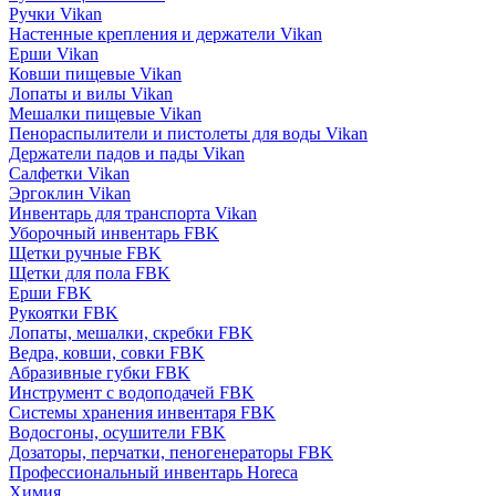
Ручки Vikan
Настенные крепления и держатели Vikan
Ерши Vikan
Ковши пищевые Vikan
Лопаты и вилы Vikan
Мешалки пищевые Vikan
Пенораспылители и пистолеты для воды Vikan
Держатели падов и пады Vikan
Салфетки Vikan
Эргоклин Vikan
Инвентарь для транспорта Vikan
Уборочный инвентарь FBK
Щетки ручные FBK
Щетки для пола FBK
Ерши FBK
Рукоятки FBK
Лопаты, мешалки, скребки FBK
Ведра, ковши, совки FBK
Абразивные губки FBK
Инструмент с водоподачей FBK
Системы хранения инвентаря FBK
Водосгоны, осушители FBK
Дозаторы, перчатки, пеногенераторы FBK
Профессиональный инвентарь Horeca
Химия