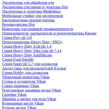
Диспенсеры для обработки рук
Диспенсеры сенсорные и дозаторы Hor
Диспенсеры и дозаторы Mediclinics
Мобильные стойки для диспенсеров
Бактерицидные рециркуляторы
Рециркуляторы Hor
Инвентарь для пищевой промышленности
Опрыскиватели, распылители и пеногенераторы Квазар
Серия Pro+ ph 3-8
Пеногенераторы Heavy Duty / PRO+
Серия Heavy Duty Acid ph 1-4
Серия Heavy Duty Alka Line ph 7-14
Серия Heavy Duty AntiSilicone
Серия Food friendly
Серия Super ph 5-7 для садоводов
Аксессуары для распылителей Kwazar
Серия Hobby для садоводов
Уборочный инвентарь Vikan
Сгоны и осушители Vikan
Совки пищевые Vikan
Пластиковые пищевые ведра Vikan
Скребки Vikan
Швабры и щетки для пола Vikan
Кулинарные кисти Vikan
Ручные щетки Vikan