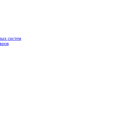
ных систем
овров