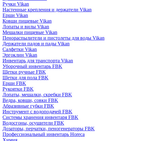
Ручки Vikan
Настенные крепления и держатели Vikan
Ерши Vikan
Ковши пищевые Vikan
Лопаты и вилы Vikan
Мешалки пищевые Vikan
Пенораспылители и пистолеты для воды Vikan
Держатели падов и пады Vikan
Салфетки Vikan
Эргоклин Vikan
Инвентарь для транспорта Vikan
Уборочный инвентарь FBK
Щетки ручные FBK
Щетки для пола FBK
Ерши FBK
Рукоятки FBK
Лопаты, мешалки, скребки FBK
Ведра, ковши, совки FBK
Абразивные губки FBK
Инструмент с водоподачей FBK
Системы хранения инвентаря FBK
Водосгоны, осушители FBK
Дозаторы, перчатки, пеногенераторы FBK
Профессиональный инвентарь Horeca
Химия