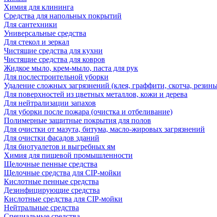
Химия для клининга
Средства для напольных покрытий
Для сантехники
Универсальные средства
Для стекол и зеркал
Чистящие средства для кухни
Чистящие средства для ковров
Жидкое мыло, крем-мыло, паста для рук
Для послестроительной уборки
Удаление сложных загрязнений (клея, граффити, скотча, резины
Для поверхностей из цветных металлов, кожи и дерева
Для нейтрализации запахов
Для уборки после пожара (очистка и отбеливание)
Полимерные защитные покрытия для полов
Для очистки от мазута, битума, масло-жировых загрязнений
Для очистки фасадов зданий
Для биотуалетов и выгребных ям
Химия для пищевой промышленности
Щелочные пенные средства
Щелочные средства для CIP-мойки
Кислотные пенные средства
Дезинфицирующие средства
Кислотные средства для CIP-мойки
Нейтральные средства
Специальные средства