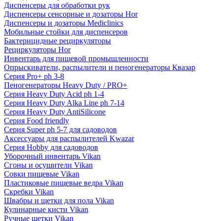
Диспенсеры для обработки рук
Диспенсеры сенсорные и дозаторы Hor
Диспенсеры и дозаторы Mediclinics
Мобильные стойки для диспенсеров
Бактерицидные рециркуляторы
Рециркуляторы Hor
Инвентарь для пищевой промышленности
Опрыскиватели, распылители и пеногенераторы Квазар
Серия Pro+ ph 3-8
Пеногенераторы Heavy Duty / PRO+
Серия Heavy Duty Acid ph 1-4
Серия Heavy Duty Alka Line ph 7-14
Серия Heavy Duty AntiSilicone
Серия Food friendly
Серия Super ph 5-7 для садоводов
Аксессуары для распылителей Kwazar
Серия Hobby для садоводов
Уборочный инвентарь Vikan
Сгоны и осушители Vikan
Совки пищевые Vikan
Пластиковые пищевые ведра Vikan
Скребки Vikan
Швабры и щетки для пола Vikan
Кулинарные кисти Vikan
Ручные щетки Vikan