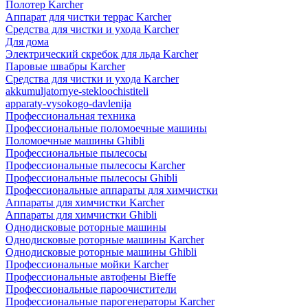
Полотер Karcher
Аппарат для чистки террас Karcher
Средства для чистки и ухода Karcher
Для дома
Электрический скребок для льда Karcher
Паровые швабры Karcher
Средства для чистки и ухода Karcher
akkumuljatornye-stekloochistiteli
apparaty-vysokogo-davlenija
Профессиональная техника
Профессиональные поломоечные машины
Поломоечные машины Ghibli
Профессиональные пылесосы
Профессиональные пылесосы Karcher
Профессиональные пылесосы Ghibli
Профессиональные аппараты для химчистки
Аппараты для химчистки Karcher
Аппараты для химчистки Ghibli
Однодисковые роторные машины
Однодисковые роторные машины Karcher
Однодисковые роторные машины Ghibli
Профессиональные мойки Karcher
Профессиональные автофены Bieffe
Профессиональные пароочистители
Профессиональные парогенераторы Karcher