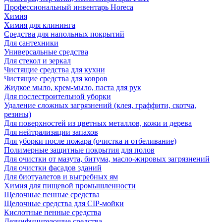
Профессиональный инвентарь Horeca
Химия
Химия для клининга
Средства для напольных покрытий
Для сантехники
Универсальные средства
Для стекол и зеркал
Чистящие средства для кухни
Чистящие средства для ковров
Жидкое мыло, крем-мыло, паста для рук
Для послестроительной уборки
Удаление сложных загрязнений (клея, граффити, скотча,
резины)
Для поверхностей из цветных металлов, кожи и дерева
Для нейтрализации запахов
Для уборки после пожара (очистка и отбеливание)
Полимерные защитные покрытия для полов
Для очистки от мазута, битума, масло-жировых загрязнений
Для очистки фасадов зданий
Для биотуалетов и выгребных ям
Химия для пищевой промышленности
Щелочные пенные средства
Щелочные средства для CIP-мойки
Кислотные пенные средства
Дезинфицирующие средства