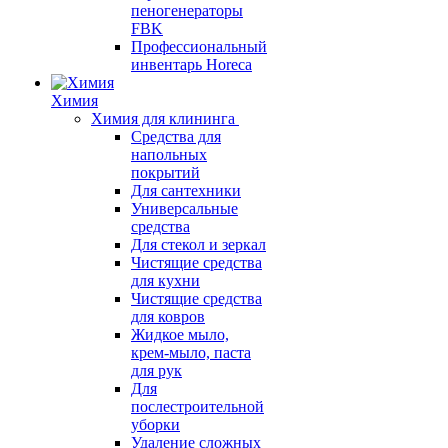
пеногенераторы
FBK
Профессиональный
инвентарь Horeca
Химия
Химия для клининга
Средства для
напольных
покрытий
Для сантехники
Универсальные
средства
Для стекол и зеркал
Чистящие средства
для кухни
Чистящие средства
для ковров
Жидкое мыло,
крем-мыло, паста
для рук
Для
послестроительной
уборки
Удаление сложных