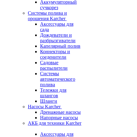
Аккумуляторный
сучкорез
Системы полива и
орошения Karcher
Аксессуары для
сада
Дождеватели и
разбрызгиватели
Капелярный полив
Коннекторы и
соеденители
Садовые
распылители
Системы
автоматического
полива
Тележки для
шлангов
Шланги
Насосы Karcher
Дренажные насосы
Напорные насосы
АКБ для техники Karcher
Аксессуары для