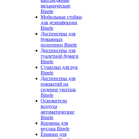
картриджные
механические
Binele
Мобильные стойки
для дезинфекции
Binele
Диспенсеры для
бумажных
полотенец Binele
Диспенсеры для
туалетной бумаги
Binele
Сушилки для рук
Binele
Диспенсеры для
покрытий на
сидение унитаза
Binele
Освежители
воздуха
автоматические
Binele
Корзины для
мусора Binele
Ёршики для