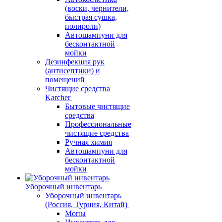
(воски, чернители,
быстрая сушка,
полироли)
Автошампуни для
бесконтактной
мойки
Дезинфекция рук
(антисептики) и
помещений
Чистящие средства
Karcher
Бытовые чистящие
средства
Профессиональные
чистящие средства
Ручная химия
Автошампуни для
бесконтактной
мойки
Уборочный инвентарь
Уборочный инвентарь
(Россия, Турция, Китай)
Мопы