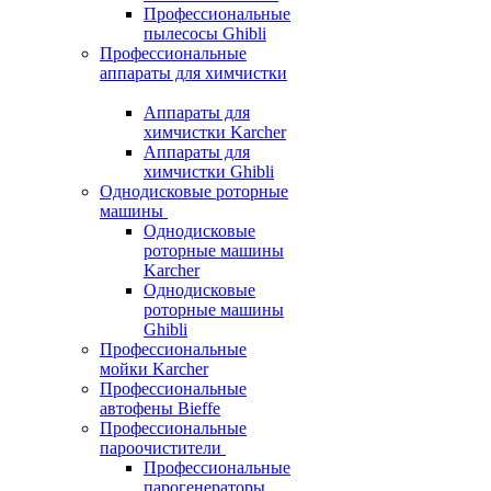
Профессиональные
пылесосы Ghibli
Профессиональные
аппараты для химчистки
Аппараты для
химчистки Karcher
Аппараты для
химчистки Ghibli
Однодисковые роторные
машины
Однодисковые
роторные машины
Karcher
Однодисковые
роторные машины
Ghibli
Профессиональные
мойки Karcher
Профессиональные
автофены Bieffe
Профессиональные
пароочистители
Профессиональные
парогенераторы