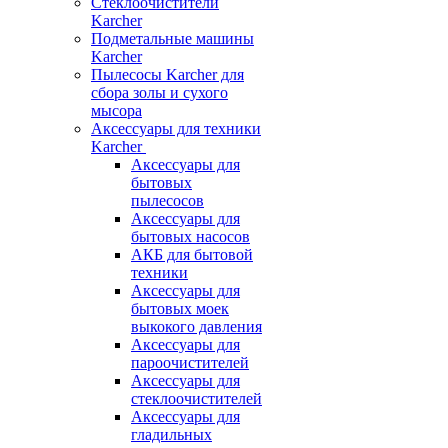
Стеклоочистители
Karcher
Подметальные машины
Karcher
Пылесосы Karcher для
сбора золы и сухого
мысора
Аксессуары для техники
Karcher
Аксессуары для
бытовых
пылесосов
Аксессуары для
бытовых насосов
АКБ для бытовой
техники
Аксессуары для
бытовых моек
выкокого давления
Аксессуары для
пароочистителей
Аксессуары для
стеклоочистителей
Аксессуары для
гладильных