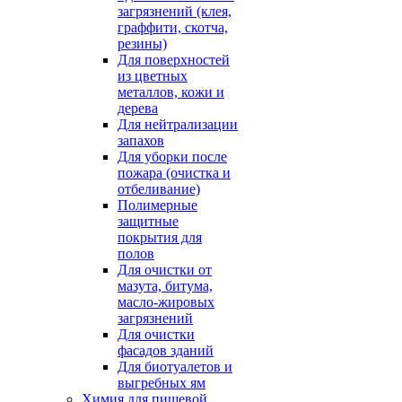
загрязнений (клея,
граффити, скотча,
резины)
Для поверхностей
из цветных
металлов, кожи и
дерева
Для нейтрализации
запахов
Для уборки после
пожара (очистка и
отбеливание)
Полимерные
защитные
покрытия для
полов
Для очистки от
мазута, битума,
масло-жировых
загрязнений
Для очистки
фасадов зданий
Для биотуалетов и
выгребных ям
Химия для пищевой