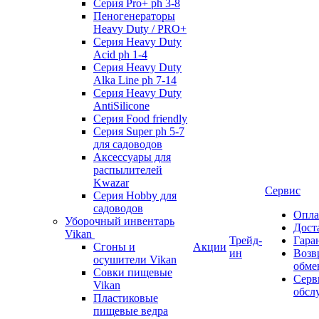
Серия Pro+ ph 3-8
Пеногенераторы
Heavy Duty / PRO+
Серия Heavy Duty
Acid ph 1-4
Серия Heavy Duty
Alka Line ph 7-14
Серия Heavy Duty
AntiSilicone
Серия Food friendly
Серия Super ph 5-7
для садоводов
Аксессуары для
распылителей
Kwazar
Сервис
Серия Hobby для
садоводов
Опла
Уборочный инвентарь
Дост
Vikan
Трейд-
Гара
Сгоны и
Акции
ин
Возв
осушители Vikan
обме
Совки пищевые
Серв
Vikan
обсл
Пластиковые
пищевые ведра