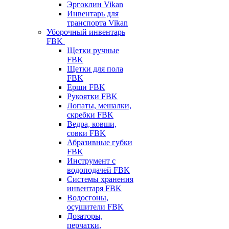
Эргоклин Vikan
Инвентарь для
транспорта Vikan
Уборочный инвентарь
FBK
Щетки ручные
FBK
Щетки для пола
FBK
Ерши FBK
Рукоятки FBK
Лопаты, мешалки,
скребки FBK
Ведра, ковши,
совки FBK
Абразивные губки
FBK
Инструмент с
водоподачей FBK
Системы хранения
инвентаря FBK
Водосгоны,
осушители FBK
Дозаторы,
перчатки,