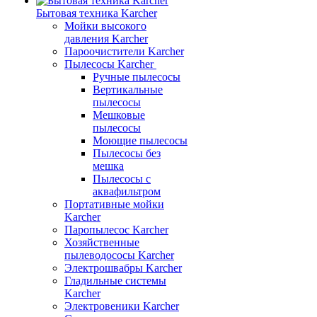
Бытовая техника Karcher
Мойки высокого
давления Karcher
Пароочистители Karcher
Пылесосы Karcher
Ручные пылесосы
Вертикальные
пылесосы
Мешковые
пылесосы
Моющие пылесосы
Пылесосы без
мешка
Пылесосы с
аквафильтром
Портативные мойки
Karcher
Паропылесос Karcher
Хозяйственные
пылеводососы Karcher
Электрошвабры Karcher
Гладильные системы
Karcher
Электровеники Karcher