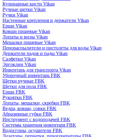
Кулинарные кисти Vikan
Ручные щетки Vikan
Ручки Vikan
Настенные крепления и держатели Vikan
Ерши Vikan
Ковши пищевые Vikan
Лопаты и вилы Vikan
Мешалки пищевые Vikan
Пенораспылители и пистолеты для воды Vikan
Держатели падов и пады Vikan
Салфетки Vikan
Эргоклин Vikan
Инвентарь для транспорта Vikan
Уборочный инвентарь FBK
Щетки ручные FBK
Щетки для пола FBK
Ерши FBK
Рукоятки FBK
Лопаты, мешалки, скребки FBK
Ведра, ковши, совки FBK
Абразивные губки FBK
Инструмент с водоподачей FBK
Системы хранения инвентаря FBK
Водосгоны, осушители FBK
Дозаторы, перчатки, пеногенераторы FBK