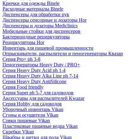
Крючки для одежды Binele
Расходные материалы Binele
Диспенсеры для обработки рук
Диспенсеры сенсорные и дозаторы Hor
Диспенсеры и дозаторы Mediclinics
Мобильные стойки для диспенсеров
Бактерицидные рециркуляторы
Рециркуляторы Hor
Инвентарь для пищевой промышленности
Опрыскиватели, распылители и пеногенераторы Квазар
Серия Pro+ ph 3-8
Пеногенераторы Heavy Duty / PRO+
Серия Heavy Duty Acid ph 1-4
Серия Heavy Duty Alka Line ph 7-14
Серия Heavy Duty AntiSilicone
Серия Food friendly
Серия Super ph 5-7 для садоводов
Аксессуары для распылителей Kwazar
Серия Hobby для садоводов
Уборочный инвентарь Vikan
Сгоны и осушители Vikan
Совки пищевые Vikan
Пластиковые пищевые ведра Vikan
Скребки Vikan
Швабры и щетки для пола Vikan