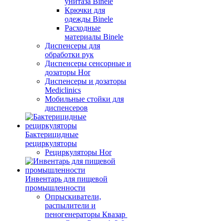
унитаза Binele
Крючки для
одежды Binele
Расходные
материалы Binele
Диспенсеры для
обработки рук
Диспенсеры сенсорные и
дозаторы Hor
Диспенсеры и дозаторы
Mediclinics
Мобильные стойки для
диспенсеров
Бактерицидные
рециркуляторы
Рециркуляторы Hor
Инвентарь для пищевой
промышленности
Опрыскиватели,
распылители и
пеногенераторы Квазар