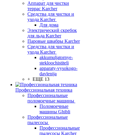
Аппарат для чистки
террас Karcher
Средства для чистки и
ухода Karcher
Для дома
Электрический скребок
для льда Karcher
Паровые швабры Karcher
Средства для чистки и
ухода Karcher
akkumuljatornye-
stekloochistiteli
apparaty-vysokogo-
davlenija
+ ЕЩЕ 13
Профессиональная техника
Профессиональные
поломоечные машины
Поломоечные
машины Ghibli
Профессиональные
пылесосы
Профессиональные
пылесосы Karcher