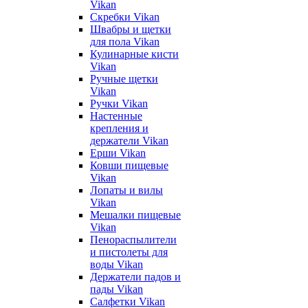
Vikan
Скребки Vikan
Швабры и щетки
для пола Vikan
Кулинарные кисти
Vikan
Ручные щетки
Vikan
Ручки Vikan
Настенные
крепления и
держатели Vikan
Ерши Vikan
Ковши пищевые
Vikan
Лопаты и вилы
Vikan
Мешалки пищевые
Vikan
Пенораспылители
и пистолеты для
воды Vikan
Держатели падов и
пады Vikan
Салфетки Vikan