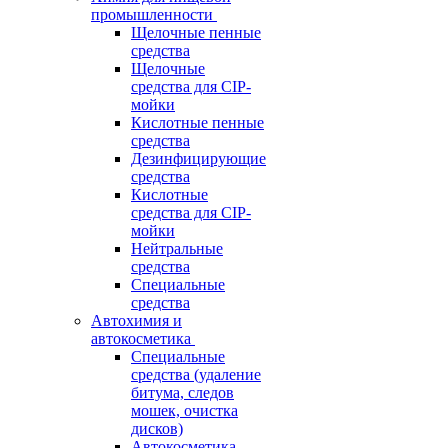
промышленности
Щелочные пенные
средства
Щелочные
средства для CIP-
мойки
Кислотные пенные
средства
Дезинфицирующие
средства
Кислотные
средства для CIP-
мойки
Нейтральные
средства
Специальные
средства
Автохимия и
автокосметика
Специальные
средства (удаление
битума, следов
мошек, очистка
дисков)
Автокосметика