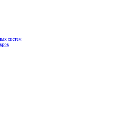
ных систем
овров