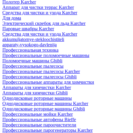
Полотер Karcher
Аппарат для чистки террас Karcher
Средства для чистки и ухода Karcher
Для дома
Электрический скребок для льда Karcher
Паровые швабры Karcher
Средства для чистки и ухода Karcher
akkumuljatornye-stekloochistiteli
apparaty-vysokogo-davlenija
Профессиональная техника
Профессиональные поломоечные машины
Поломоечные машины Ghibli
Профессиональные пылесосы
Профессиональные пылесосы Karcher
Профессиональные пылесосы Ghibli
Профессиональные аппараты для химчистки
Аппараты для химчистки Karcher
Аппараты для химчистки Ghibli
Однодисковые роторные машины
Однодисковые роторные машины Karcher
Однодисковые роторные машины Ghibli
Профессиональные мойки Karcher
Профессиональные автофены Bieffe
Профессиональные пароочистители
Профессиональные парогенераторы Karcher