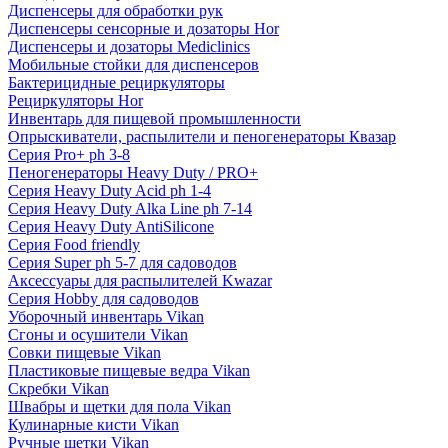
Диспенсеры для обработки рук
Диспенсеры сенсорные и дозаторы Hor
Диспенсеры и дозаторы Mediclinics
Мобильные стойки для диспенсеров
Бактерицидные рециркуляторы
Рециркуляторы Hor
Инвентарь для пищевой промышленности
Опрыскиватели, распылители и пеногенераторы Квазар
Серия Pro+ ph 3-8
Пеногенераторы Heavy Duty / PRO+
Серия Heavy Duty Acid ph 1-4
Серия Heavy Duty Alka Line ph 7-14
Серия Heavy Duty AntiSilicone
Серия Food friendly
Серия Super ph 5-7 для садоводов
Аксессуары для распылителей Kwazar
Серия Hobby для садоводов
Уборочный инвентарь Vikan
Сгоны и осушители Vikan
Совки пищевые Vikan
Пластиковые пищевые ведра Vikan
Скребки Vikan
Швабры и щетки для пола Vikan
Кулинарные кисти Vikan
Ручные щетки Vikan