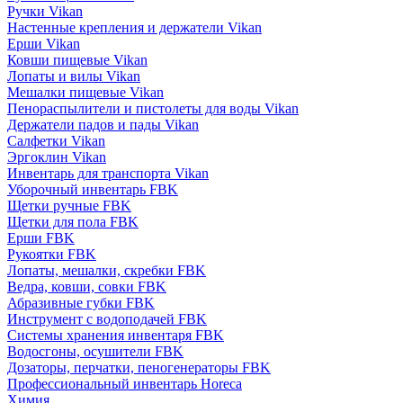
Ручки Vikan
Настенные крепления и держатели Vikan
Ерши Vikan
Ковши пищевые Vikan
Лопаты и вилы Vikan
Мешалки пищевые Vikan
Пенораспылители и пистолеты для воды Vikan
Держатели падов и пады Vikan
Салфетки Vikan
Эргоклин Vikan
Инвентарь для транспорта Vikan
Уборочный инвентарь FBK
Щетки ручные FBK
Щетки для пола FBK
Ерши FBK
Рукоятки FBK
Лопаты, мешалки, скребки FBK
Ведра, ковши, совки FBK
Абразивные губки FBK
Инструмент с водоподачей FBK
Системы хранения инвентаря FBK
Водосгоны, осушители FBK
Дозаторы, перчатки, пеногенераторы FBK
Профессиональный инвентарь Horeca
Химия