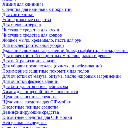
Химия для клининга
Средства для напольных покрытий
Для сантехники
Универсальные средства
Для стекол и зеркал
Чистящие средства для кухни
Чистящие средства для ковров
Жидкое мыло, крем-мыло, паста для рук
Для послестроительной уборки
Удаление сложных загрязнений (клея, граффити, скотча, резины
Для поверхностей из цветных металлов, кожи и дерева
Для нейтрализации запахов
Для уборки после пожара (очистка и отбеливание)
Полимерные защитные покрытия для полов
Для очистки от мазута, битума, масло-жировых загрязнений
Для очистки фасадов зданий
Для биотуалетов и выгребных ям
Химия для пищевой промышленности
Щелочные пенные средства
Щелочные средства для CIP-мойки
Кислотные пенные средства
Дезинфицирующие средства
Кислотные средства для CIP-мойки
Нейтральные средства
Специальные средства