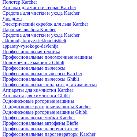
Полотер Karcher
Аппарат для чистки террас Karcher
Средства для чистки и ухода Karcher
Для дома
Электрический скребок для льда Karcher
Паровые швабры Karcher
Средства для чистки и ухода Karcher
akkumuljatornye-stekloochistiteli
apparaty-vysokogo-davlenija
Профессиональная техника
Профессиональные поломоечные машины
Поломоечные машины Ghibli
Профессиональные пылесосы
Профессиональные пылесосы Karcher
Профессиональные пылесосы Ghibli
Профессиональные аппараты для химчистки
Аппараты для химчистки Karcher
Аппараты для химчистки Ghibli
Однодисковые роторные машины
Однодисковые роторные машины Karcher
Однодисковые роторные машины Ghibli
Профессиональные мойки Karcher
Профессиональные автофены Bieffe
Профессиональные пароочистители
Профессиональные парогенераторы Karcher