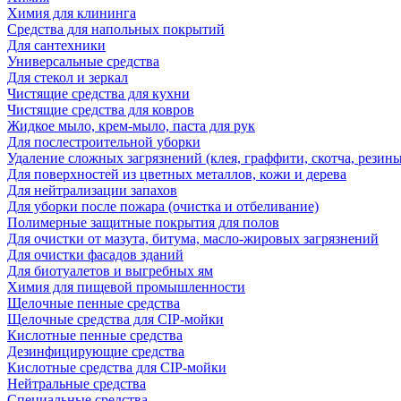
Химия для клининга
Средства для напольных покрытий
Для сантехники
Универсальные средства
Для стекол и зеркал
Чистящие средства для кухни
Чистящие средства для ковров
Жидкое мыло, крем-мыло, паста для рук
Для послестроительной уборки
Удаление сложных загрязнений (клея, граффити, скотча, резины
Для поверхностей из цветных металлов, кожи и дерева
Для нейтрализации запахов
Для уборки после пожара (очистка и отбеливание)
Полимерные защитные покрытия для полов
Для очистки от мазута, битума, масло-жировых загрязнений
Для очистки фасадов зданий
Для биотуалетов и выгребных ям
Химия для пищевой промышленности
Щелочные пенные средства
Щелочные средства для CIP-мойки
Кислотные пенные средства
Дезинфицирующие средства
Кислотные средства для CIP-мойки
Нейтральные средства
Специальные средства