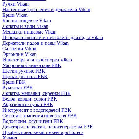
Ручки Vikan
Настенные крепления и держатели Vikan
Ерши Vikan
Ковши пищевые Vikan
Лопаты и вилы Vikan
Мешалки пищевые Vikan
Пенораспылители и пистолеты для воды Vikan
Держатели падов и пады Vikan
Салфетки Vikan
Эргоклин Vikan
Инвентарь для транспорта Vikan
Уборочный инвентарь FBK
Щетки ручные FBK
Щетки для пола FBK
Ерши FBK
Рукоятки FBK
Лопаты, мешалки, скребки FBK
Ведра, ковши, совки FBK
Абразивные губки FBK
Инструмент с водоподачей FBK
Системы хранения инвентаря FBK
Водосгоны, осушители FBK
Дозаторы, перчатки, пеногенераторы FBK
Профессиональный инвентарь Horeca
Химия