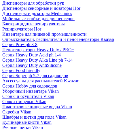
Диспенсеры для обработки рук
Диспенсеры сенсорные и дозаторы Hor
Диспенсеры и дозаторы Mediclinics
Мобильные стойки для диспенсеров
Бактерицидные рециркуляторы
Рециркуляторы Hor
Инвентарь для пищевой промышленности
Опрыскиватели, распылители и пеногенераторы Квазар
Серия Pro+ ph 3-8
Пеногенераторы Heavy Duty / PRO+
Серия Heavy Duty Acid ph 1-4
Серия Heavy Duty Alka Line ph 7-14
Серия Heavy Duty AntiSilicone
Серия Food friendly
Серия Super ph 5-7 для садоводов
Аксессуары для распылителей Kwazar
Серия Hobby для садоводов
Уборочный инвентарь Vikan
Сгоны и осушители Vikan
Совки пищевые Vikan
Пластиковые пищевые ведра Vikan
Скребки Vikan
Швабры и щетки для пола Vikan
Кулинарные кисти Vikan
Ручные щетки Vikan