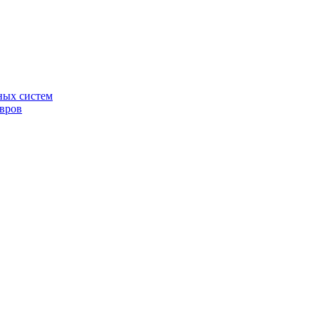
ных систем
овров