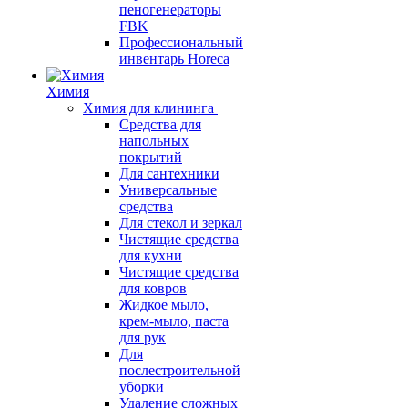
пеногенераторы
FBK
Профессиональный
инвентарь Horeca
Химия
Химия для клининга
Средства для
напольных
покрытий
Для сантехники
Универсальные
средства
Для стекол и зеркал
Чистящие средства
для кухни
Чистящие средства
для ковров
Жидкое мыло,
крем-мыло, паста
для рук
Для
послестроительной
уборки
Удаление сложных