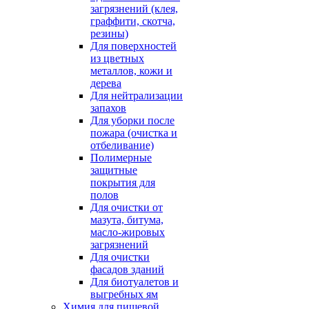
загрязнений (клея,
граффити, скотча,
резины)
Для поверхностей
из цветных
металлов, кожи и
дерева
Для нейтрализации
запахов
Для уборки после
пожара (очистка и
отбеливание)
Полимерные
защитные
покрытия для
полов
Для очистки от
мазута, битума,
масло-жировых
загрязнений
Для очистки
фасадов зданий
Для биотуалетов и
выгребных ям
Химия для пищевой