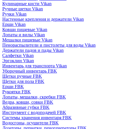
Кулинарные кисти Vikan
Ручные щетки Vikan
Ручки Vikan
Настенные крепления и держатели Vikan
Ерши Vikan
Ковши пищевые Vikan
Лопаты и вилы Vikan
Мешалки пищевые Vikan
Пенораспылители и пистолеты для воды Vikan
Держатели падов и пады Vikan
Салфетки Vikan
Эргоклин Vikan
Инвентарь для транспорта Vikan
Уборочный инвентарь FBK
Щетки ручные FBK
Щетки для пола FBK
Ерши FBK
Рукоятки FBK
Лопаты, мешалки, скребки FBK
Ведра, ковши, совки FBK
Абразивные губки FBK
Инструмент с водоподачей FBK
Системы хранения инвентаря FBK
Водосгоны, осушители FBK
Дозаторы, перчатки, пеногенераторы FBK