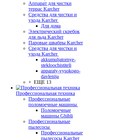
Аппарат для чистки
террас Karcher
Средства для чистки и
ухода Karcher
Для дома
Электрический скребок
для льда Karcher
Паровые швабры Karcher
Средства для чистки и
ухода Karcher
akkumuljatornye-
stekloochistiteli
apparaty-vysokogo-
davlenija
+ ЕЩЕ 13
Профессиональная техника
Профессиональные
поломоечные машины
Поломоечные
машины Ghibli
Профессиональные
пылесосы
Профессиональные
пылесосы Karcher