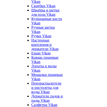
Vikan
Скребки Vikan
Швабры и щетки
для пола Vikan
Кулинарные кисти
Vikan
Ручные щетки
Vikan
Ручки Vikan
Настенные
крепления и
держатели Vikan
Ерши Vikan
Ковши пищевые
Vikan
Лопаты и вилы
Vikan
Мешалки пищевые
Vikan
Пенораспылители
и пистолеты для
воды Vikan
Держатели падов и
пады Vikan
Салфетки Vikan