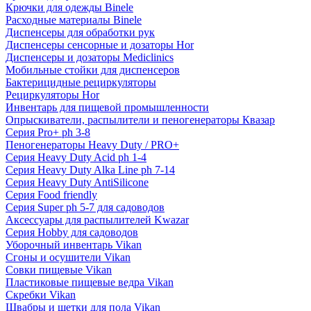
Крючки для одежды Binele
Расходные материалы Binele
Диспенсеры для обработки рук
Диспенсеры сенсорные и дозаторы Hor
Диспенсеры и дозаторы Mediclinics
Мобильные стойки для диспенсеров
Бактерицидные рециркуляторы
Рециркуляторы Hor
Инвентарь для пищевой промышленности
Опрыскиватели, распылители и пеногенераторы Квазар
Серия Pro+ ph 3-8
Пеногенераторы Heavy Duty / PRO+
Серия Heavy Duty Acid ph 1-4
Серия Heavy Duty Alka Line ph 7-14
Серия Heavy Duty AntiSilicone
Серия Food friendly
Серия Super ph 5-7 для садоводов
Аксессуары для распылителей Kwazar
Серия Hobby для садоводов
Уборочный инвентарь Vikan
Сгоны и осушители Vikan
Совки пищевые Vikan
Пластиковые пищевые ведра Vikan
Скребки Vikan
Швабры и щетки для пола Vikan