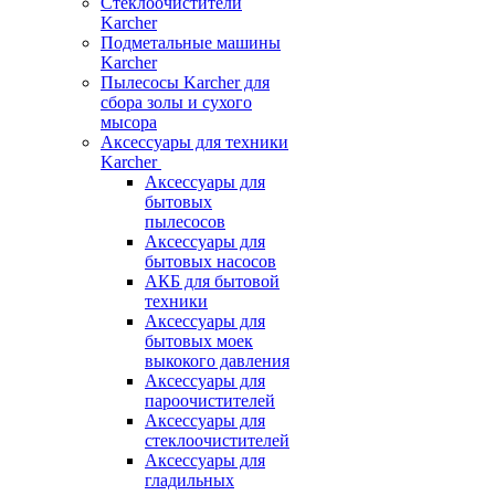
Стеклоочистители
Karcher
Подметальные машины
Karcher
Пылесосы Karcher для
сбора золы и сухого
мысора
Аксессуары для техники
Karcher
Аксессуары для
бытовых
пылесосов
Аксессуары для
бытовых насосов
АКБ для бытовой
техники
Аксессуары для
бытовых моек
выкокого давления
Аксессуары для
пароочистителей
Аксессуары для
стеклоочистителей
Аксессуары для
гладильных