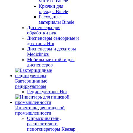
унитаза Binele
Крючки для
одежды Binele
Расходные
материалы Binele
Диспенсеры для
обработки рук
Диспенсеры сенсорные и
дозаторы Hor
Диспенсеры и дозаторы
Mediclinics
Мобильные стойки для
диспенсеров
Бактерицидные
рециркуляторы
Рециркуляторы Hor
Инвентарь для пищевой
промышленности
Опрыскиватели,
распылители и
пеногенераторы Квазар