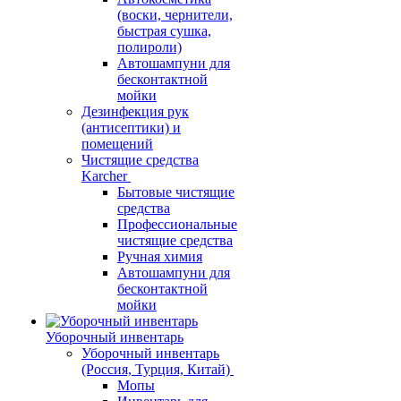
(воски, чернители,
быстрая сушка,
полироли)
Автошампуни для
бесконтактной
мойки
Дезинфекция рук
(антисептики) и
помещений
Чистящие средства
Karcher
Бытовые чистящие
средства
Профессиональные
чистящие средства
Ручная химия
Автошампуни для
бесконтактной
мойки
Уборочный инвентарь
Уборочный инвентарь
(Россия, Турция, Китай)
Мопы