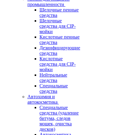
промышленности
Щелочные пенные
средства
Щелочные
средства для CIP-
мойки
Кислотные пенные
средства
Дезинфицирующие
средства
Кислотные
средства для CIP-
мойки
Нейтральные
средства
Специальные
средства
Автохимия и
автокосметика
Специальные
средства (удаление
битума, следов
мошек, очистка
дисков)
Автокосметика