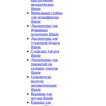
картриджные
механические
Binele
Мобильные стойки
для дезинфекции
Binele
Диспенсеры для
бумажных
полотенец Binele
Диспенсеры для
туалетной бумаги
Binele
Сушилки для рук
Binele
Диспенсеры для
покрытий на
сидение унитаза
Binele
Освежители
воздуха
автоматические
Binele
Корзины для
мусора Binele
Ёршики для