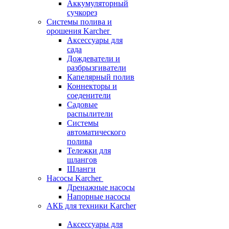
Аккумуляторный
сучкорез
Системы полива и
орошения Karcher
Аксессуары для
сада
Дождеватели и
разбрызгиватели
Капелярный полив
Коннекторы и
соеденители
Садовые
распылители
Системы
автоматического
полива
Тележки для
шлангов
Шланги
Насосы Karcher
Дренажные насосы
Напорные насосы
АКБ для техники Karcher
Аксессуары для