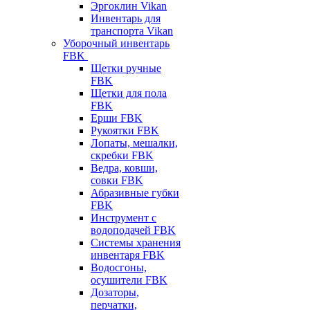
Эргоклин Vikan
Инвентарь для
транспорта Vikan
Уборочный инвентарь
FBK
Щетки ручные
FBK
Щетки для пола
FBK
Ерши FBK
Рукоятки FBK
Лопаты, мешалки,
скребки FBK
Ведра, ковши,
совки FBK
Абразивные губки
FBK
Инструмент с
водоподачей FBK
Системы хранения
инвентаря FBK
Водосгоны,
осушители FBK
Дозаторы,
перчатки,