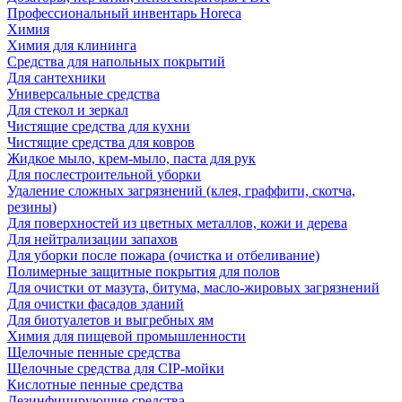
Профессиональный инвентарь Horeca
Химия
Химия для клининга
Средства для напольных покрытий
Для сантехники
Универсальные средства
Для стекол и зеркал
Чистящие средства для кухни
Чистящие средства для ковров
Жидкое мыло, крем-мыло, паста для рук
Для послестроительной уборки
Удаление сложных загрязнений (клея, граффити, скотча,
резины)
Для поверхностей из цветных металлов, кожи и дерева
Для нейтрализации запахов
Для уборки после пожара (очистка и отбеливание)
Полимерные защитные покрытия для полов
Для очистки от мазута, битума, масло-жировых загрязнений
Для очистки фасадов зданий
Для биотуалетов и выгребных ям
Химия для пищевой промышленности
Щелочные пенные средства
Щелочные средства для CIP-мойки
Кислотные пенные средства
Дезинфицирующие средства