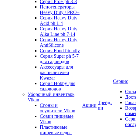
Серия Pro+ ph 3-8
Пеногенераторы
Heavy Duty / PRO+
Серия Heavy Duty
Acid ph 1-4
Серия Heavy Duty
Alka Line ph 7-14
Серия Heavy Duty
AntiSilicone
Серия Food friendly
Серия Super ph 5-7
для садоводов
Аксессуары для
распылителей
Kwazar
Сервис
Серия Hobby для
садоводов
Опла
Уборочный инвентарь
Дост
Vikan
Трейд-
Гара
Сгоны и
Акции
ин
Возв
осушители Vikan
обме
Совки пищевые
Серв
Vikan
обсл
Пластиковые
пищевые ведра