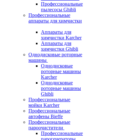
Профессиональные
пылесосы Ghibli
Профессиональные
аппараты для химчистки
Аппараты для
химчистки Karcher
Аппараты для
химчистки Ghibli
Однодисковые роторные
машины
Однодисковые
роторные машины
Karcher
Однодисковые
роторные машины
Ghibli
Профессиональные
мойки Karcher
Профессиональные
автофены Bieffe
Профессиональные
пароочистители
Профессиональные
парогенераторы