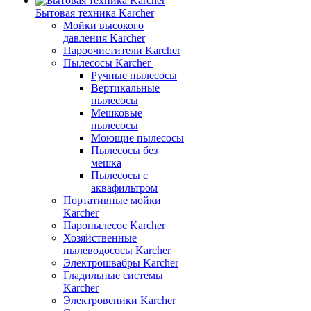
Бытовая техника Karcher
Мойки высокого
давления Karcher
Пароочистители Karcher
Пылесосы Karcher
Ручные пылесосы
Вертикальные
пылесосы
Мешковые
пылесосы
Моющие пылесосы
Пылесосы без
мешка
Пылесосы с
аквафильтром
Портативные мойки
Karcher
Паропылесос Karcher
Хозяйственные
пылеводососы Karcher
Электрошвабры Karcher
Гладильные системы
Karcher
Электровеники Karcher