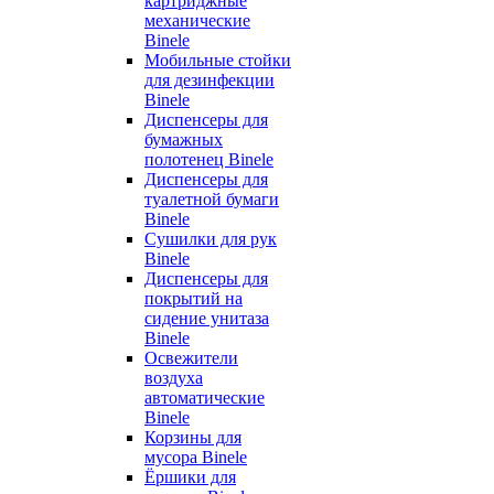
картриджные
механические
Binele
Мобильные стойки
для дезинфекции
Binele
Диспенсеры для
бумажных
полотенец Binele
Диспенсеры для
туалетной бумаги
Binele
Сушилки для рук
Binele
Диспенсеры для
покрытий на
сидение унитаза
Binele
Освежители
воздуха
автоматические
Binele
Корзины для
мусора Binele
Ёршики для