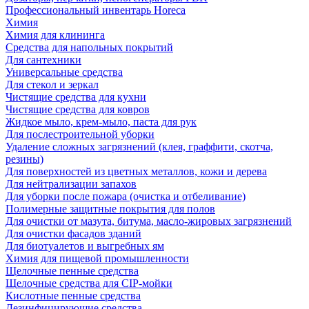
Профессиональный инвентарь Horeca
Химия
Химия для клининга
Средства для напольных покрытий
Для сантехники
Универсальные средства
Для стекол и зеркал
Чистящие средства для кухни
Чистящие средства для ковров
Жидкое мыло, крем-мыло, паста для рук
Для послестроительной уборки
Удаление сложных загрязнений (клея, граффити, скотча,
резины)
Для поверхностей из цветных металлов, кожи и дерева
Для нейтрализации запахов
Для уборки после пожара (очистка и отбеливание)
Полимерные защитные покрытия для полов
Для очистки от мазута, битума, масло-жировых загрязнений
Для очистки фасадов зданий
Для биотуалетов и выгребных ям
Химия для пищевой промышленности
Щелочные пенные средства
Щелочные средства для CIP-мойки
Кислотные пенные средства
Дезинфицирующие средства