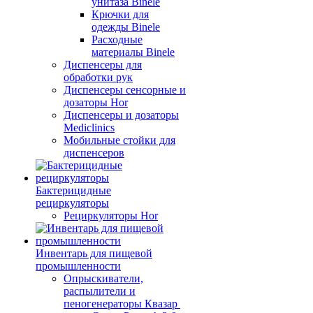
унитаза Binele
Крючки для
одежды Binele
Расходные
материалы Binele
Диспенсеры для
обработки рук
Диспенсеры сенсорные и
дозаторы Hor
Диспенсеры и дозаторы
Mediclinics
Мобильные стойки для
диспенсеров
Бактерицидные
рециркуляторы
Рециркуляторы Hor
Инвентарь для пищевой
промышленности
Опрыскиватели,
распылители и
пеногенераторы Квазар