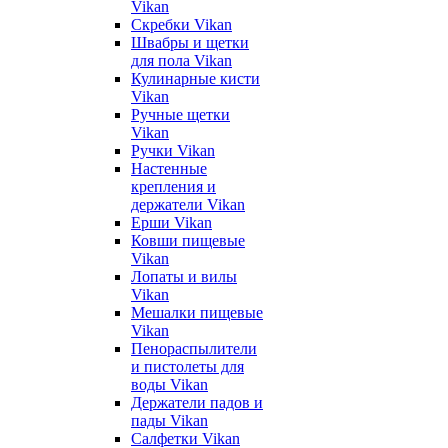
Vikan
Скребки Vikan
Швабры и щетки
для пола Vikan
Кулинарные кисти
Vikan
Ручные щетки
Vikan
Ручки Vikan
Настенные
крепления и
держатели Vikan
Ерши Vikan
Ковши пищевые
Vikan
Лопаты и вилы
Vikan
Мешалки пищевые
Vikan
Пенораспылители
и пистолеты для
воды Vikan
Держатели падов и
пады Vikan
Салфетки Vikan