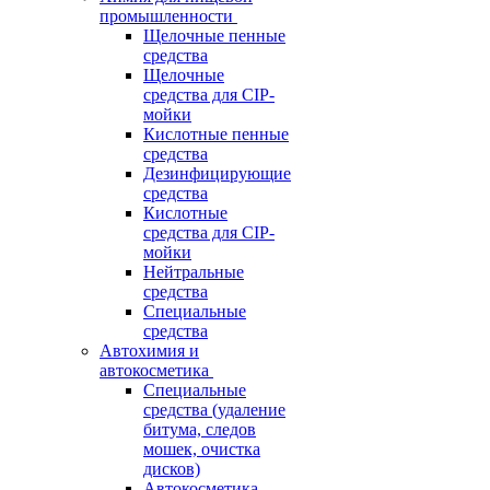
промышленности
Щелочные пенные
средства
Щелочные
средства для CIP-
мойки
Кислотные пенные
средства
Дезинфицирующие
средства
Кислотные
средства для CIP-
мойки
Нейтральные
средства
Специальные
средства
Автохимия и
автокосметика
Специальные
средства (удаление
битума, следов
мошек, очистка
дисков)
Автокосметика