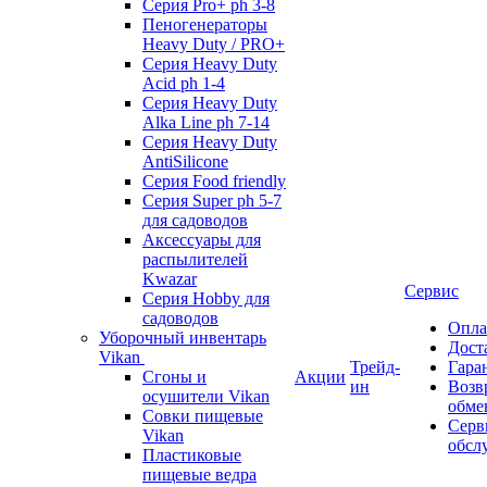
Серия Pro+ ph 3-8
Пеногенераторы
Heavy Duty / PRO+
Серия Heavy Duty
Acid ph 1-4
Серия Heavy Duty
Alka Line ph 7-14
Серия Heavy Duty
AntiSilicone
Серия Food friendly
Серия Super ph 5-7
для садоводов
Аксессуары для
распылителей
Kwazar
Сервис
Серия Hobby для
садоводов
Опла
Уборочный инвентарь
Дост
Vikan
Трейд-
Гара
Сгоны и
Акции
ин
Возв
осушители Vikan
обме
Совки пищевые
Серв
Vikan
обсл
Пластиковые
пищевые ведра