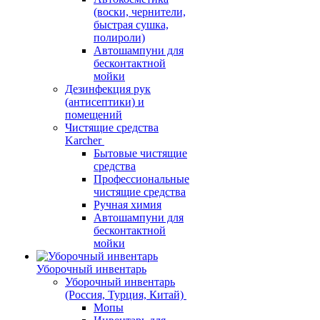
(воски, чернители,
быстрая сушка,
полироли)
Автошампуни для
бесконтактной
мойки
Дезинфекция рук
(антисептики) и
помещений
Чистящие средства
Karcher
Бытовые чистящие
средства
Профессиональные
чистящие средства
Ручная химия
Автошампуни для
бесконтактной
мойки
Уборочный инвентарь
Уборочный инвентарь
(Россия, Турция, Китай)
Мопы