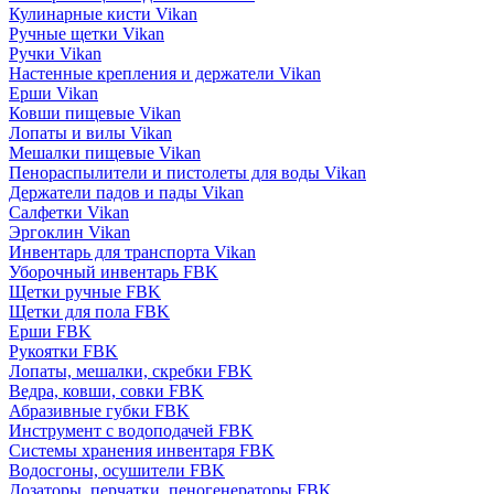
Кулинарные кисти Vikan
Ручные щетки Vikan
Ручки Vikan
Настенные крепления и держатели Vikan
Ерши Vikan
Ковши пищевые Vikan
Лопаты и вилы Vikan
Мешалки пищевые Vikan
Пенораспылители и пистолеты для воды Vikan
Держатели падов и пады Vikan
Салфетки Vikan
Эргоклин Vikan
Инвентарь для транспорта Vikan
Уборочный инвентарь FBK
Щетки ручные FBK
Щетки для пола FBK
Ерши FBK
Рукоятки FBK
Лопаты, мешалки, скребки FBK
Ведра, ковши, совки FBK
Абразивные губки FBK
Инструмент с водоподачей FBK
Системы хранения инвентаря FBK
Водосгоны, осушители FBK
Дозаторы, перчатки, пеногенераторы FBK