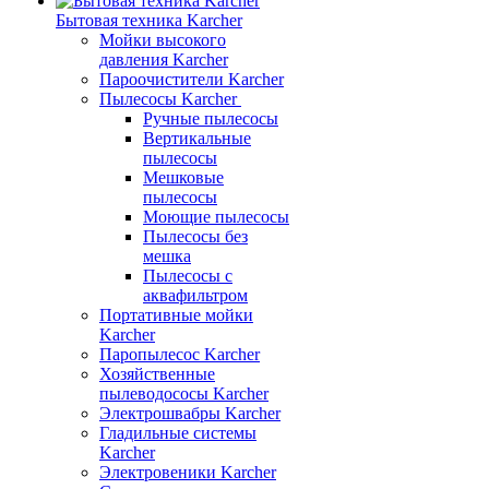
Бытовая техника Karcher
Мойки высокого
давления Karcher
Пароочистители Karcher
Пылесосы Karcher
Ручные пылесосы
Вертикальные
пылесосы
Мешковые
пылесосы
Моющие пылесосы
Пылесосы без
мешка
Пылесосы с
аквафильтром
Портативные мойки
Karcher
Паропылесос Karcher
Хозяйственные
пылеводососы Karcher
Электрошвабры Karcher
Гладильные системы
Karcher
Электровеники Karcher