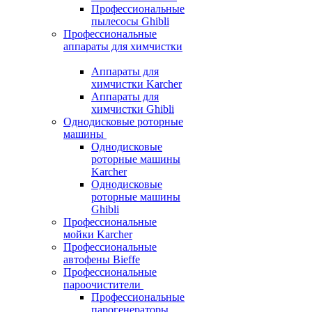
Профессиональные
пылесосы Ghibli
Профессиональные
аппараты для химчистки
Аппараты для
химчистки Karcher
Аппараты для
химчистки Ghibli
Однодисковые роторные
машины
Однодисковые
роторные машины
Karcher
Однодисковые
роторные машины
Ghibli
Профессиональные
мойки Karcher
Профессиональные
автофены Bieffe
Профессиональные
пароочистители
Профессиональные
парогенераторы