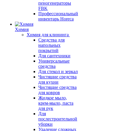
пеногенераторы
FBK
Профессиональный
инвентарь Horeca
Химия
Химия для клининга
Средства для
напольных
покрытий
Для сантехники
Универсальные
средства
Для стекол и зеркал
Чистящие средства
для кухни
Чистящие средства
для ковров
Жидкое мыло,
крем-мыло, паста
для рук
Для
послестроительной
уборки
Удаление сложных