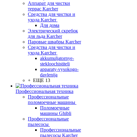
Аппарат для чистки
террас Karcher
Средства для чистки и
ухода Karcher
Для дома
Электрический скребок
для льда Karcher
Паровые швабры Karcher
Средства для чистки и
ухода Karcher
akkumuljatornye-
stekloochistiteli
apparaty-vysokogo-
davlenija
+ ЕЩЕ 13
Профессиональная техника
Профессиональные
поломоечные машины
Поломоечные
машины Ghibli
Профессиональные
пылесосы
Профессиональные
пылесосы Karcher