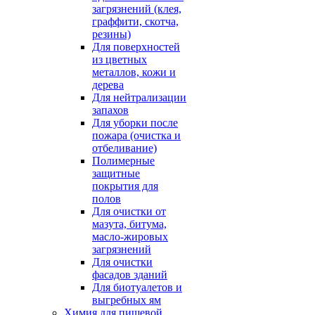
загрязнений (клея,
граффити, скотча,
резины)
Для поверхностей
из цветных
металлов, кожи и
дерева
Для нейтрализации
запахов
Для уборки после
пожара (очистка и
отбеливание)
Полимерные
защитные
покрытия для
полов
Для очистки от
мазута, битума,
масло-жировых
загрязнений
Для очистки
фасадов зданий
Для биотуалетов и
выгребных ям
Химия для пищевой