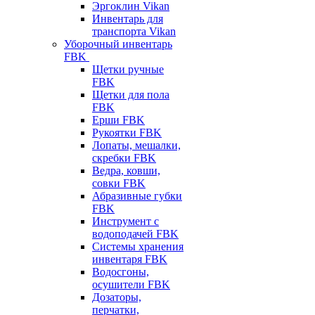
Эргоклин Vikan
Инвентарь для
транспорта Vikan
Уборочный инвентарь
FBK
Щетки ручные
FBK
Щетки для пола
FBK
Ерши FBK
Рукоятки FBK
Лопаты, мешалки,
скребки FBK
Ведра, ковши,
совки FBK
Абразивные губки
FBK
Инструмент с
водоподачей FBK
Системы хранения
инвентаря FBK
Водосгоны,
осушители FBK
Дозаторы,
перчатки,