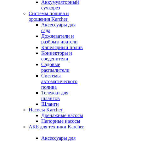
Аккумуляторный
сучкорез
Системы полива и
орошения Karcher
Аксессуары для
сада
Дождеватели и
разбрызгиватели
Капелярный полив
Коннекторы и
соеденители
Садовые
распылители
Системы
автоматического
полива
Тележки для
шлангов
Шланги
Насосы Karcher
Дренажные насосы
Напорные насосы
АКБ для техники Karcher
Аксессуары для