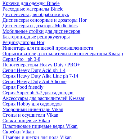
Крючки для одежды Binele
Расходные материалы Binele
Диспенсеры для обработки рук
Диспенсеры сенсорные и дозаторы Hor
Диспенсеры и дозаторы Mediclinics
Мобильные стойки для диспенсеров
Бактерицидные рециркуляторы
Рециркуляторы Hor
Инвентарь для пищевой промышленности
Опрыскиватели, распылители и пеногенераторы Квазар
Серия Pro+ ph 3-8
Пеногенераторы Heavy Duty / PRO+
Серия Heavy Duty Acid ph 1-4
Серия Heavy Duty Alka Line ph 7-14
Серия Heavy Duty AntiSilicone
Серия Food friendly
Серия Super ph 5-7 для садоводов
Аксессуары для распылителей Kwazar
Серия Hobby для садоводов
Уборочный инвентарь Vikan
Сгоны и осушители Vikan
Совки пищевые Vikan
Пластиковые пищевые ведра Vikan
Скребки Vikan
Швабры и щетки для пола Vikan