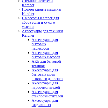
Стеклоочистители
Karcher
Подметальные машины
Karcher
Пылесосы Karcher для
сбора золы и сухого
мысора
Аксессуары для техники
Karcher
Аксессуары для
бытовых
пылесосов
Аксессуары для
бытовых насосов
АКБ для бытовой
техники
Аксессуары для
бытовых моек
выкокого давления
Аксессуары для
пароочистителей
Аксессуары для
стеклоочистителей
Аксессуары для
гладильных