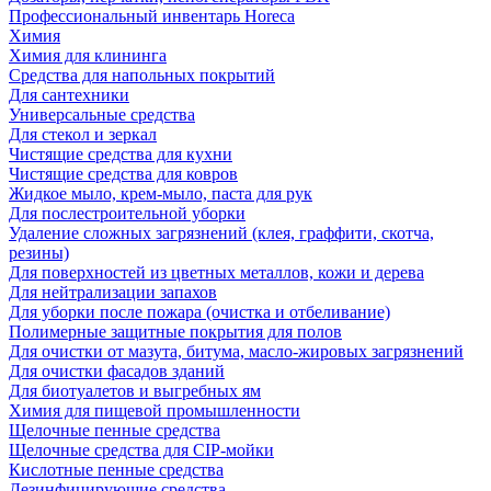
Профессиональный инвентарь Horeca
Химия
Химия для клининга
Средства для напольных покрытий
Для сантехники
Универсальные средства
Для стекол и зеркал
Чистящие средства для кухни
Чистящие средства для ковров
Жидкое мыло, крем-мыло, паста для рук
Для послестроительной уборки
Удаление сложных загрязнений (клея, граффити, скотча,
резины)
Для поверхностей из цветных металлов, кожи и дерева
Для нейтрализации запахов
Для уборки после пожара (очистка и отбеливание)
Полимерные защитные покрытия для полов
Для очистки от мазута, битума, масло-жировых загрязнений
Для очистки фасадов зданий
Для биотуалетов и выгребных ям
Химия для пищевой промышленности
Щелочные пенные средства
Щелочные средства для CIP-мойки
Кислотные пенные средства
Дезинфицирующие средства