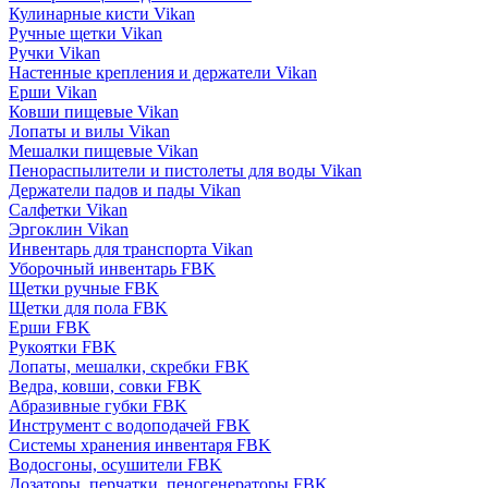
Кулинарные кисти Vikan
Ручные щетки Vikan
Ручки Vikan
Настенные крепления и держатели Vikan
Ерши Vikan
Ковши пищевые Vikan
Лопаты и вилы Vikan
Мешалки пищевые Vikan
Пенораспылители и пистолеты для воды Vikan
Держатели падов и пады Vikan
Салфетки Vikan
Эргоклин Vikan
Инвентарь для транспорта Vikan
Уборочный инвентарь FBK
Щетки ручные FBK
Щетки для пола FBK
Ерши FBK
Рукоятки FBK
Лопаты, мешалки, скребки FBK
Ведра, ковши, совки FBK
Абразивные губки FBK
Инструмент с водоподачей FBK
Системы хранения инвентаря FBK
Водосгоны, осушители FBK
Дозаторы, перчатки, пеногенераторы FBK