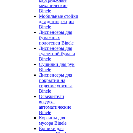
картриджные
механические
Binele
Мобильные стойки
для дезинфекции
Binele
Диспенсеры для
бумажных
полотенец Binele
Диспенсеры для
туалетной бумаги
Binele
Сушилки для рук
Binele
Диспенсеры для
покрытий на
сидение унитаза
Binele
Освежители
воздуха
автоматические
Binele
Корзины для
мусора Binele
Ёршики для