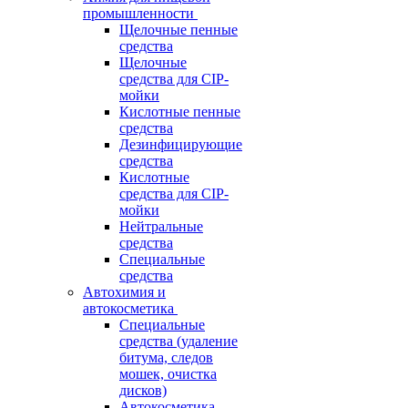
промышленности
Щелочные пенные
средства
Щелочные
средства для CIP-
мойки
Кислотные пенные
средства
Дезинфицирующие
средства
Кислотные
средства для CIP-
мойки
Нейтральные
средства
Специальные
средства
Автохимия и
автокосметика
Специальные
средства (удаление
битума, следов
мошек, очистка
дисков)
Автокосметика