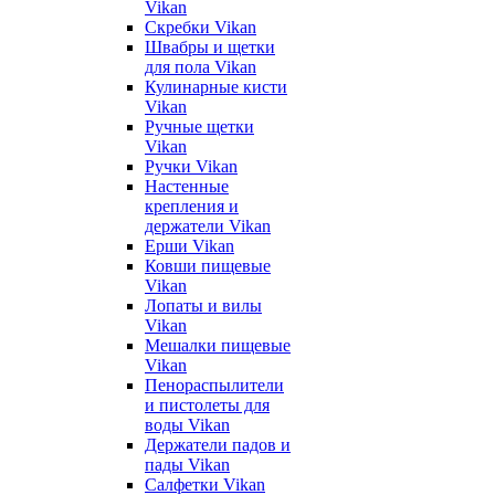
Vikan
Скребки Vikan
Швабры и щетки
для пола Vikan
Кулинарные кисти
Vikan
Ручные щетки
Vikan
Ручки Vikan
Настенные
крепления и
держатели Vikan
Ерши Vikan
Ковши пищевые
Vikan
Лопаты и вилы
Vikan
Мешалки пищевые
Vikan
Пенораспылители
и пистолеты для
воды Vikan
Держатели падов и
пады Vikan
Салфетки Vikan