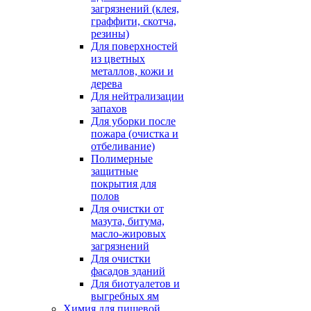
загрязнений (клея,
граффити, скотча,
резины)
Для поверхностей
из цветных
металлов, кожи и
дерева
Для нейтрализации
запахов
Для уборки после
пожара (очистка и
отбеливание)
Полимерные
защитные
покрытия для
полов
Для очистки от
мазута, битума,
масло-жировых
загрязнений
Для очистки
фасадов зданий
Для биотуалетов и
выгребных ям
Химия для пищевой