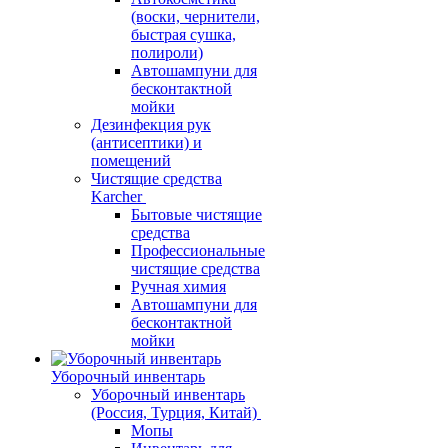
(воски, чернители,
быстрая сушка,
полироли)
Автошампуни для
бесконтактной
мойки
Дезинфекция рук
(антисептики) и
помещений
Чистящие средства
Karcher
Бытовые чистящие
средства
Профессиональные
чистящие средства
Ручная химия
Автошампуни для
бесконтактной
мойки
Уборочный инвентарь
Уборочный инвентарь
(Россия, Турция, Китай)
Мопы