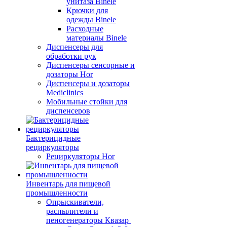
унитаза Binele
Крючки для
одежды Binele
Расходные
материалы Binele
Диспенсеры для
обработки рук
Диспенсеры сенсорные и
дозаторы Hor
Диспенсеры и дозаторы
Mediclinics
Мобильные стойки для
диспенсеров
Бактерицидные
рециркуляторы
Рециркуляторы Hor
Инвентарь для пищевой
промышленности
Опрыскиватели,
распылители и
пеногенераторы Квазар