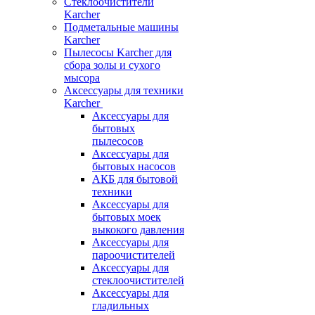
Стеклоочистители
Karcher
Подметальные машины
Karcher
Пылесосы Karcher для
сбора золы и сухого
мысора
Аксессуары для техники
Karcher
Аксессуары для
бытовых
пылесосов
Аксессуары для
бытовых насосов
АКБ для бытовой
техники
Аксессуары для
бытовых моек
выкокого давления
Аксессуары для
пароочистителей
Аксессуары для
стеклоочистителей
Аксессуары для
гладильных