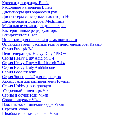
Крючки для одежды Binele
Расходные материалы Binele
Диспенсеры для обработки рук
Диспенсеры сенсорные и дозаторы Hor
Диспенсеры и дозаторы Mediclinics
Мобильные стойки для диспенсеров
Бактерицидные рециркуляторы
Рециркуляторы Hor
Инвентарь для пищевой промышленности
Опрыскиватели, распылители и пеногенераторы Квазар
Серия Pro+ ph 3-8
Пеногенераторы Heavy Duty / PRO+
Серия Heavy Duty Acid ph 1-4
Серия Heavy Duty Alka Line ph 7-14
Серия Heavy Duty AntiSilicone
Серия Food friendly
Серия Super ph 5-7 для садоводов
Аксессуары для распылителей Kwazar
Серия Hobby для садоводов
Уборочный инвентарь Vikan
Сгоны и осушители Vikan
Совки пищевые Vikan
Пластиковые пищевые ведра Vikan
Скребки Vikan
Швабры и щетки для пола Vikan