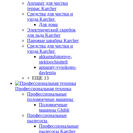
Аппарат для чистки
террас Karcher
Средства для чистки и
ухода Karcher
Для дома
Электрический скребок
для льда Karcher
Паровые швабры Karcher
Средства для чистки и
ухода Karcher
akkumuljatornye-
stekloochistiteli
apparaty-vysokogo-
davlenija
+ ЕЩЕ 13
Профессиональная техника
Профессиональные
поломоечные машины
Поломоечные
машины Ghibli
Профессиональные
пылесосы
Профессиональные
пылесосы Karcher