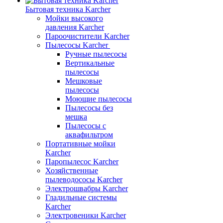
Бытовая техника Karcher
Мойки высокого
давления Karcher
Пароочистители Karcher
Пылесосы Karcher
Ручные пылесосы
Вертикальные
пылесосы
Мешковые
пылесосы
Моющие пылесосы
Пылесосы без
мешка
Пылесосы с
аквафильтром
Портативные мойки
Karcher
Паропылесос Karcher
Хозяйственные
пылеводососы Karcher
Электрошвабры Karcher
Гладильные системы
Karcher
Электровеники Karcher