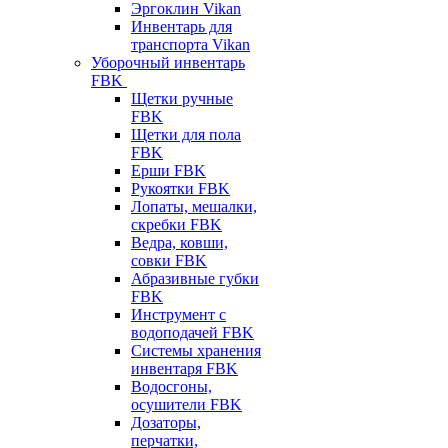
Эргоклин Vikan
Инвентарь для
транспорта Vikan
Уборочный инвентарь
FBK
Щетки ручные
FBK
Щетки для пола
FBK
Ерши FBK
Рукоятки FBK
Лопаты, мешалки,
скребки FBK
Ведра, ковши,
совки FBK
Абразивные губки
FBK
Инструмент с
водоподачей FBK
Системы хранения
инвентаря FBK
Водосгоны,
осушители FBK
Дозаторы,
перчатки,