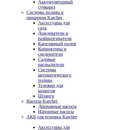
Аккумуляторный
сучкорез
Системы полива и
орошения Karcher
Аксессуары для
сада
Дождеватели и
разбрызгиватели
Капелярный полив
Коннекторы и
соеденители
Садовые
распылители
Системы
автоматического
полива
Тележки для
шлангов
Шланги
Насосы Karcher
Дренажные насосы
Напорные насосы
АКБ для техники Karcher
Аксессуары для