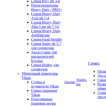
Серия Pro+ ph 3-8
Пеногенераторы
Heavy Duty / PRO+
Серия Heavy Duty
Acid ph 1-4
Серия Heavy Duty
Alka Line ph 7-14
Серия Heavy Duty
AntiSilicone
Серия Food friendly
Серия Super ph 5-7
для садоводов
Аксессуары для
распылителей
Kwazar
Сервис
Серия Hobby для
садоводов
Опла
Уборочный инвентарь
Дост
Vikan
Трейд-
Гара
Сгоны и
Акции
ин
Возв
осушители Vikan
обме
Совки пищевые
Серв
Vikan
обсл
Пластиковые
пищевые ведра