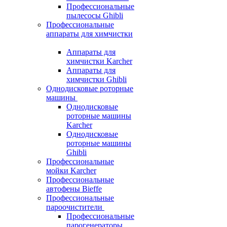
Профессиональные
пылесосы Ghibli
Профессиональные
аппараты для химчистки
Аппараты для
химчистки Karcher
Аппараты для
химчистки Ghibli
Однодисковые роторные
машины
Однодисковые
роторные машины
Karcher
Однодисковые
роторные машины
Ghibli
Профессиональные
мойки Karcher
Профессиональные
автофены Bieffe
Профессиональные
пароочистители
Профессиональные
парогенераторы