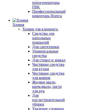
пеногенераторы
FBK
Профессиональный
инвентарь Horeca
Химия
Химия для клининга
Средства для
напольных
покрытий
Для сантехники
Универсальные
средства
Для стекол и зеркал
Чистящие средства
для кухни
Чистящие средства
для ковров
Жидкое мыло,
крем-мыло, паста
для рук
Для
послестроительной
уборки
Удаление сложных