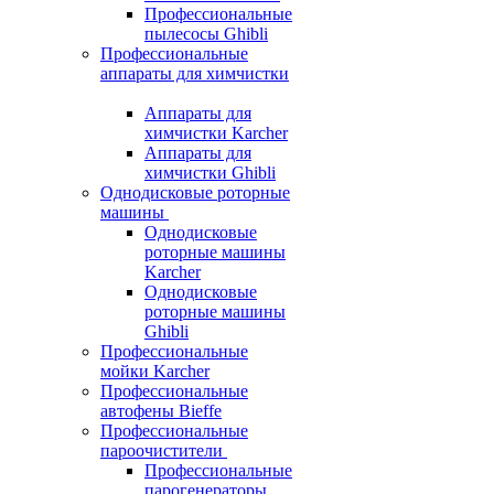
Профессиональные
пылесосы Ghibli
Профессиональные
аппараты для химчистки
Аппараты для
химчистки Karcher
Аппараты для
химчистки Ghibli
Однодисковые роторные
машины
Однодисковые
роторные машины
Karcher
Однодисковые
роторные машины
Ghibli
Профессиональные
мойки Karcher
Профессиональные
автофены Bieffe
Профессиональные
пароочистители
Профессиональные
парогенераторы