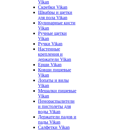
Vikan
Скребки Vikan
Швабры и щетки
для пола Vikan
Кулинарные кисти
Vikan
Ручные щетки
Vikan
Ручки Vikan
Настенные
крепления и
держатели Vikan
Ерши Vikan
Ковши пищевые
Vikan
Лопаты и вилы
Vikan
Мешалки пищевые
Vikan
Пенораспылители
и пистолеты для
воды Vikan
Держатели падов и
пады Vikan
Салфетки Vikan