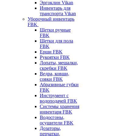
Эргоклин Vikan
Инвентарь для
транспорта Vikan
Уборочный инвентарь
FBK
Щетки ручные
FBK
Щетки для пола
FBK
Ерши FBK
Рукоятки FBK
Лопаты, мешалки,
скребки FBK
Ведра, ковши,
совки FBK
Абразивные губки
FBK
Инструмент с
водоподачей FBK
Системы хранения
инвентаря FBK
Водосгоны,
осушители FBK
Дозаторы,
перчатки,