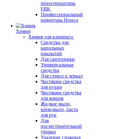
пеногенераторы
FBK
Профессиональный
инвентарь Horeca
Химия
Химия для клининга
Средства для
напольных
покрытий
Для сантехники
Универсальные
средства
Для стекол и зеркал
Чистящие средства
для кухни
Чистящие средства
для ковров
Жидкое мыло,
крем-мыло, паста
для рук
Для
послестроительной
уборки
Удаление сложных