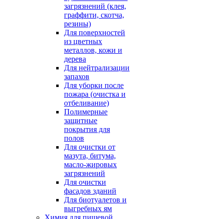
загрязнений (клея,
граффити, скотча,
резины)
Для поверхностей
из цветных
металлов, кожи и
дерева
Для нейтрализации
запахов
Для уборки после
пожара (очистка и
отбеливание)
Полимерные
защитные
покрытия для
полов
Для очистки от
мазута, битума,
масло-жировых
загрязнений
Для очистки
фасадов зданий
Для биотуалетов и
выгребных ям
Химия для пищевой