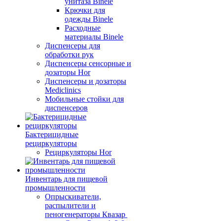
унитаза Binele
Крючки для
одежды Binele
Расходные
материалы Binele
Диспенсеры для
обработки рук
Диспенсеры сенсорные и
дозаторы Hor
Диспенсеры и дозаторы
Mediclinics
Мобильные стойки для
диспенсеров
Бактерицидные
рециркуляторы
Рециркуляторы Hor
Инвентарь для пищевой
промышленности
Опрыскиватели,
распылители и
пеногенераторы Квазар