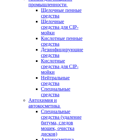
промышленности
Щелочные пенные
средства
Щелочные
средства для CIP-
мойки
Кислотные пенные
средства
Дезинфицирующие
средства
Кислотные
средства для CIP-
мойки
Нейтральные
средства
Специальные
средства
Автохимия и
автокосметика
Специальные
средства (удаление
битума, следов
мошек, очистка
дисков)
Автокосметика