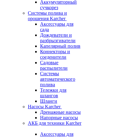
Аккумуляторный
сучкорез
Системы полива и
орошения Karcher
Аксессуары для
сада
Дождеватели и
разбрызгиватели
Капелярный полив
Коннекторы и
соеденители
Садовые
распылители
Системы
автоматического
полива
Тележки для
шлангов
Шланги
Насосы Karcher
Дренажные насосы
Напорные насосы
АКБ для техники Karcher
Аксессуары для