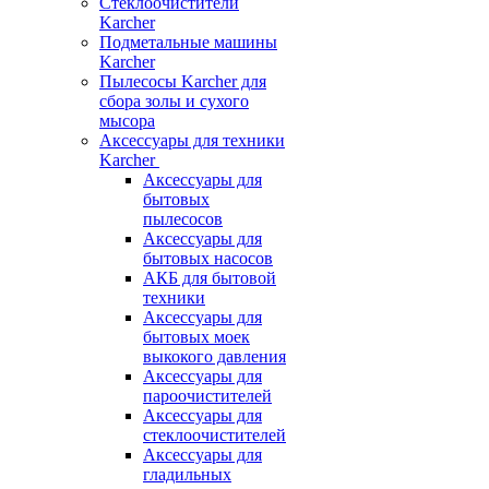
Стеклоочистители
Karcher
Подметальные машины
Karcher
Пылесосы Karcher для
сбора золы и сухого
мысора
Аксессуары для техники
Karcher
Аксессуары для
бытовых
пылесосов
Аксессуары для
бытовых насосов
АКБ для бытовой
техники
Аксессуары для
бытовых моек
выкокого давления
Аксессуары для
пароочистителей
Аксессуары для
стеклоочистителей
Аксессуары для
гладильных