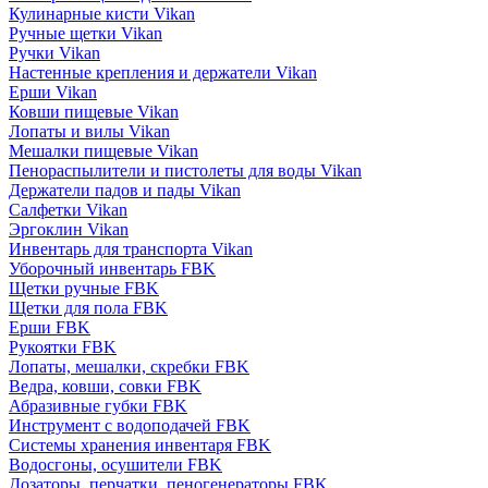
Кулинарные кисти Vikan
Ручные щетки Vikan
Ручки Vikan
Настенные крепления и держатели Vikan
Ерши Vikan
Ковши пищевые Vikan
Лопаты и вилы Vikan
Мешалки пищевые Vikan
Пенораспылители и пистолеты для воды Vikan
Держатели падов и пады Vikan
Салфетки Vikan
Эргоклин Vikan
Инвентарь для транспорта Vikan
Уборочный инвентарь FBK
Щетки ручные FBK
Щетки для пола FBK
Ерши FBK
Рукоятки FBK
Лопаты, мешалки, скребки FBK
Ведра, ковши, совки FBK
Абразивные губки FBK
Инструмент с водоподачей FBK
Системы хранения инвентаря FBK
Водосгоны, осушители FBK
Дозаторы, перчатки, пеногенераторы FBK