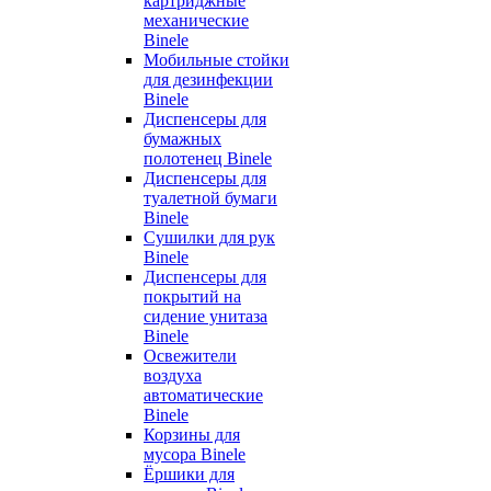
картриджные
механические
Binele
Мобильные стойки
для дезинфекции
Binele
Диспенсеры для
бумажных
полотенец Binele
Диспенсеры для
туалетной бумаги
Binele
Сушилки для рук
Binele
Диспенсеры для
покрытий на
сидение унитаза
Binele
Освежители
воздуха
автоматические
Binele
Корзины для
мусора Binele
Ёршики для