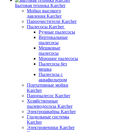
Бытовая техника Karcher
Мойки высокого
давления Karcher
Пароочистители Karcher
Пылесосы Karcher
Ручные пылесосы
Вертикальные
пылесосы
Мешковые
пылесосы
Моющие пылесосы
Пылесосы без
мешка
Пылесосы с
аквафильтром
Портативные мойки
Karcher
Паропылесос Karcher
Хозяйственные
пылеводососы Karcher
Электрошвабры Karcher
Гладильные системы
Karcher
Электровеники Karcher