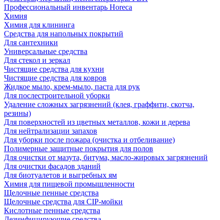
Профессиональный инвентарь Horeca
Химия
Химия для клининга
Средства для напольных покрытий
Для сантехники
Универсальные средства
Для стекол и зеркал
Чистящие средства для кухни
Чистящие средства для ковров
Жидкое мыло, крем-мыло, паста для рук
Для послестроительной уборки
Удаление сложных загрязнений (клея, граффити, скотча,
резины)
Для поверхностей из цветных металлов, кожи и дерева
Для нейтрализации запахов
Для уборки после пожара (очистка и отбеливание)
Полимерные защитные покрытия для полов
Для очистки от мазута, битума, масло-жировых загрязнений
Для очистки фасадов зданий
Для биотуалетов и выгребных ям
Химия для пищевой промышленности
Щелочные пенные средства
Щелочные средства для CIP-мойки
Кислотные пенные средства
Дезинфицирующие средства