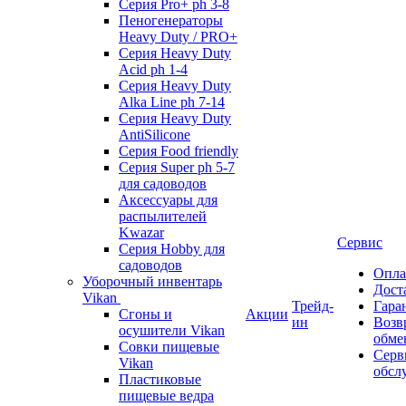
Серия Pro+ ph 3-8
Пеногенераторы
Heavy Duty / PRO+
Серия Heavy Duty
Acid ph 1-4
Серия Heavy Duty
Alka Line ph 7-14
Серия Heavy Duty
AntiSilicone
Серия Food friendly
Серия Super ph 5-7
для садоводов
Аксессуары для
распылителей
Kwazar
Сервис
Серия Hobby для
садоводов
Опла
Уборочный инвентарь
Дост
Vikan
Трейд-
Гара
Сгоны и
Акции
ин
Возв
осушители Vikan
обме
Совки пищевые
Серв
Vikan
обсл
Пластиковые
пищевые ведра