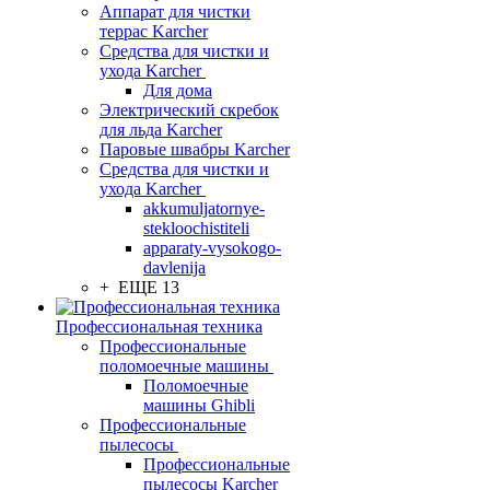
Аппарат для чистки
террас Karcher
Средства для чистки и
ухода Karcher
Для дома
Электрический скребок
для льда Karcher
Паровые швабры Karcher
Средства для чистки и
ухода Karcher
akkumuljatornye-
stekloochistiteli
apparaty-vysokogo-
davlenija
+ ЕЩЕ 13
Профессиональная техника
Профессиональные
поломоечные машины
Поломоечные
машины Ghibli
Профессиональные
пылесосы
Профессиональные
пылесосы Karcher