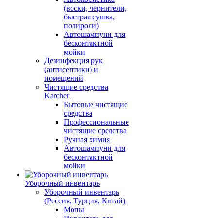
(воски, чернители,
быстрая сушка,
полироли)
Автошампуни для
бесконтактной
мойки
Дезинфекция рук
(антисептики) и
помещений
Чистящие средства
Karcher
Бытовые чистящие
средства
Профессиональные
чистящие средства
Ручная химия
Автошампуни для
бесконтактной
мойки
Уборочный инвентарь
Уборочный инвентарь
(Россия, Турция, Китай)
Мопы