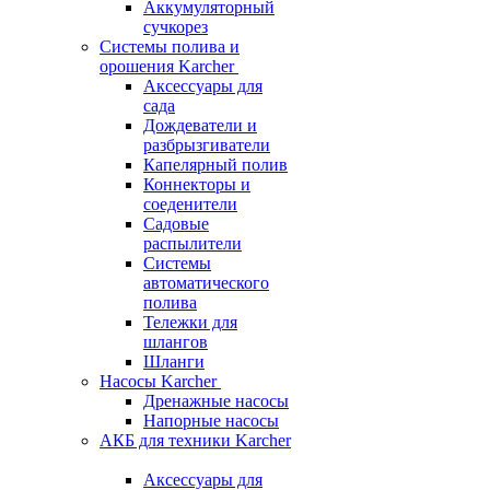
Аккумуляторный
сучкорез
Системы полива и
орошения Karcher
Аксессуары для
сада
Дождеватели и
разбрызгиватели
Капелярный полив
Коннекторы и
соеденители
Садовые
распылители
Системы
автоматического
полива
Тележки для
шлангов
Шланги
Насосы Karcher
Дренажные насосы
Напорные насосы
АКБ для техники Karcher
Аксессуары для