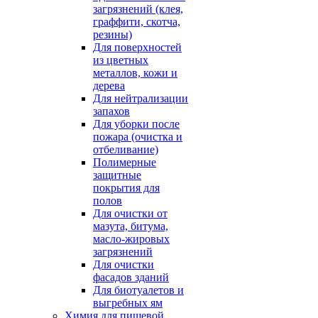
загрязнений (клея,
граффити, скотча,
резины)
Для поверхностей
из цветных
металлов, кожи и
дерева
Для нейтрализации
запахов
Для уборки после
пожара (очистка и
отбеливание)
Полимерные
защитные
покрытия для
полов
Для очистки от
мазута, битума,
масло-жировых
загрязнений
Для очистки
фасадов зданий
Для биотуалетов и
выгребных ям
Химия для пищевой