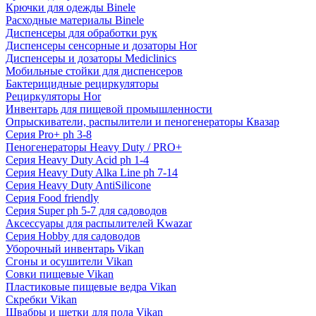
Крючки для одежды Binele
Расходные материалы Binele
Диспенсеры для обработки рук
Диспенсеры сенсорные и дозаторы Hor
Диспенсеры и дозаторы Mediclinics
Мобильные стойки для диспенсеров
Бактерицидные рециркуляторы
Рециркуляторы Hor
Инвентарь для пищевой промышленности
Опрыскиватели, распылители и пеногенераторы Квазар
Серия Pro+ ph 3-8
Пеногенераторы Heavy Duty / PRO+
Серия Heavy Duty Acid ph 1-4
Серия Heavy Duty Alka Line ph 7-14
Серия Heavy Duty AntiSilicone
Серия Food friendly
Серия Super ph 5-7 для садоводов
Аксессуары для распылителей Kwazar
Серия Hobby для садоводов
Уборочный инвентарь Vikan
Сгоны и осушители Vikan
Совки пищевые Vikan
Пластиковые пищевые ведра Vikan
Скребки Vikan
Швабры и щетки для пола Vikan