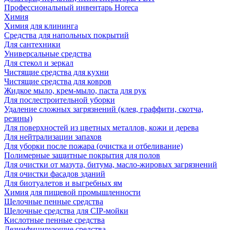
Профессиональный инвентарь Horeca
Химия
Химия для клининга
Средства для напольных покрытий
Для сантехники
Универсальные средства
Для стекол и зеркал
Чистящие средства для кухни
Чистящие средства для ковров
Жидкое мыло, крем-мыло, паста для рук
Для послестроительной уборки
Удаление сложных загрязнений (клея, граффити, скотча,
резины)
Для поверхностей из цветных металлов, кожи и дерева
Для нейтрализации запахов
Для уборки после пожара (очистка и отбеливание)
Полимерные защитные покрытия для полов
Для очистки от мазута, битума, масло-жировых загрязнений
Для очистки фасадов зданий
Для биотуалетов и выгребных ям
Химия для пищевой промышленности
Щелочные пенные средства
Щелочные средства для CIP-мойки
Кислотные пенные средства
Дезинфицирующие средства