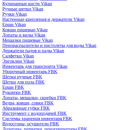
Кулинарные кисти Vikan
Ручные щетки Vikan
Ручки Vikan
Настенные крепления и держатели Vikan
Ерши Vikan
Ковши пищевые Vikan
Лопаты и вилы Vikan
Мешалки пищевые Vikan
Пенораспылители и пистолеты для воды Vikan
Держатели падов и пады Vikan
Салфетки Vikan
Эргоклин Vikan
Инвентарь для транспорта Vikan
Уборочный инвентарь FBK
Щетки ручные FBK
Щетки для пола FBK
Ерши FBK
Рукоятки FBK
Лопаты, мешалки, скребки FBK
Ведра, ковши, совки FBK
Абразивные губки FBK
Инструмент с водоподачей FBK
Системы хранения инвентаря FBK
Водосгоны, осушители FBK
Дозаторы, перчатки, пеногенераторы FBK