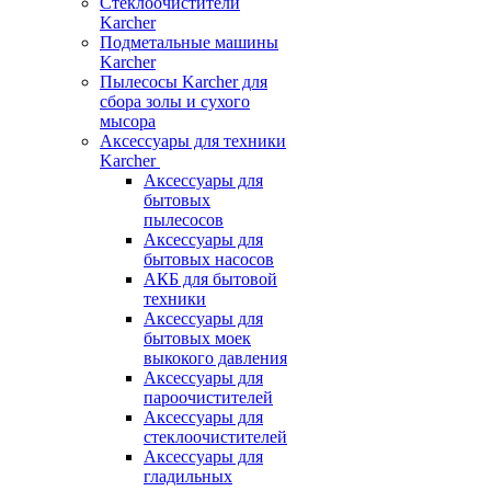
Стеклоочистители
Karcher
Подметальные машины
Karcher
Пылесосы Karcher для
сбора золы и сухого
мысора
Аксессуары для техники
Karcher
Аксессуары для
бытовых
пылесосов
Аксессуары для
бытовых насосов
АКБ для бытовой
техники
Аксессуары для
бытовых моек
выкокого давления
Аксессуары для
пароочистителей
Аксессуары для
стеклоочистителей
Аксессуары для
гладильных