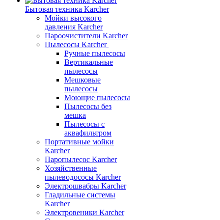
Бытовая техника Karcher
Мойки высокого
давления Karcher
Пароочистители Karcher
Пылесосы Karcher
Ручные пылесосы
Вертикальные
пылесосы
Мешковые
пылесосы
Моющие пылесосы
Пылесосы без
мешка
Пылесосы с
аквафильтром
Портативные мойки
Karcher
Паропылесос Karcher
Хозяйственные
пылеводососы Karcher
Электрошвабры Karcher
Гладильные системы
Karcher
Электровеники Karcher