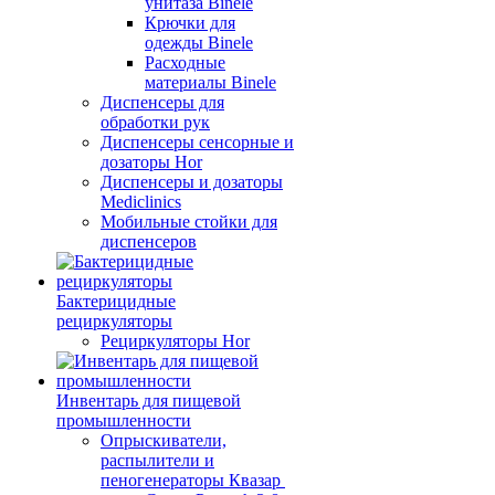
унитаза Binele
Крючки для
одежды Binele
Расходные
материалы Binele
Диспенсеры для
обработки рук
Диспенсеры сенсорные и
дозаторы Hor
Диспенсеры и дозаторы
Mediclinics
Мобильные стойки для
диспенсеров
Бактерицидные
рециркуляторы
Рециркуляторы Hor
Инвентарь для пищевой
промышленности
Опрыскиватели,
распылители и
пеногенераторы Квазар