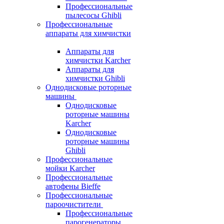
Профессиональные
пылесосы Ghibli
Профессиональные
аппараты для химчистки
Аппараты для
химчистки Karcher
Аппараты для
химчистки Ghibli
Однодисковые роторные
машины
Однодисковые
роторные машины
Karcher
Однодисковые
роторные машины
Ghibli
Профессиональные
мойки Karcher
Профессиональные
автофены Bieffe
Профессиональные
пароочистители
Профессиональные
парогенераторы