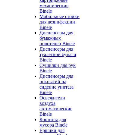
картриджные
механические
Binele
Мобильные стойки
для дезинфекции
Binele
Диспенсеры для
бумажных
полотенец Binele
Диспенсеры для
туалетной бумаги
Binele
Сушилки для рук
Binele
Диспенсеры для
покрытий на
сидение унитаза
Binele
Освежители
воздуха
автоматические
Binele
Корзины для
мусора Binele
Ёршики для