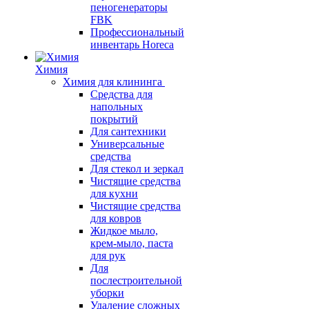
пеногенераторы
FBK
Профессиональный
инвентарь Horeca
Химия
Химия для клининга
Средства для
напольных
покрытий
Для сантехники
Универсальные
средства
Для стекол и зеркал
Чистящие средства
для кухни
Чистящие средства
для ковров
Жидкое мыло,
крем-мыло, паста
для рук
Для
послестроительной
уборки
Удаление сложных