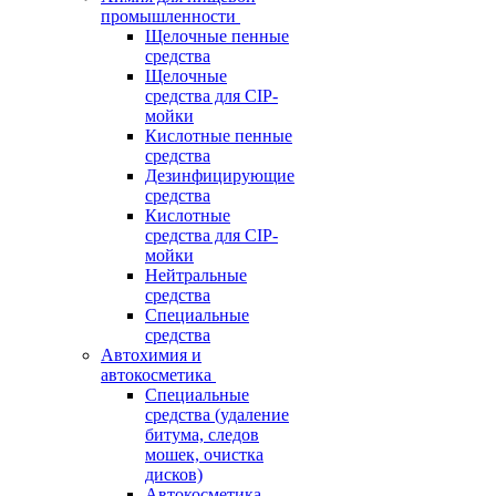
промышленности
Щелочные пенные
средства
Щелочные
средства для CIP-
мойки
Кислотные пенные
средства
Дезинфицирующие
средства
Кислотные
средства для CIP-
мойки
Нейтральные
средства
Специальные
средства
Автохимия и
автокосметика
Специальные
средства (удаление
битума, следов
мошек, очистка
дисков)
Автокосметика