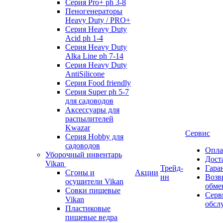
Серия Pro+ ph 3-8
Пеногенераторы
Heavy Duty / PRO+
Серия Heavy Duty
Acid ph 1-4
Серия Heavy Duty
Alka Line ph 7-14
Серия Heavy Duty
AntiSilicone
Серия Food friendly
Серия Super ph 5-7
для садоводов
Аксессуары для
распылителей
Kwazar
Сервис
Серия Hobby для
садоводов
Опла
Уборочный инвентарь
Дост
Vikan
Трейд-
Гара
Сгоны и
Акции
ин
Возв
осушители Vikan
обме
Совки пищевые
Серв
Vikan
обсл
Пластиковые
пищевые ведра