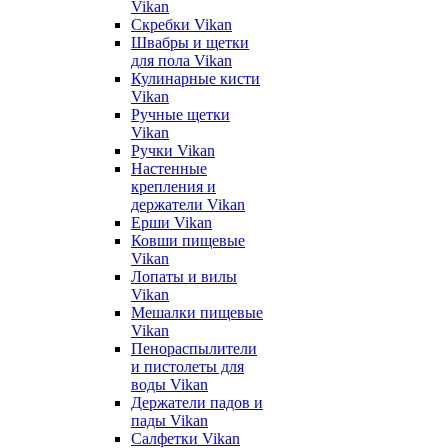
Vikan
Скребки Vikan
Швабры и щетки
для пола Vikan
Кулинарные кисти
Vikan
Ручные щетки
Vikan
Ручки Vikan
Настенные
крепления и
держатели Vikan
Ерши Vikan
Ковши пищевые
Vikan
Лопаты и вилы
Vikan
Мешалки пищевые
Vikan
Пенораспылители
и пистолеты для
воды Vikan
Держатели падов и
пады Vikan
Салфетки Vikan