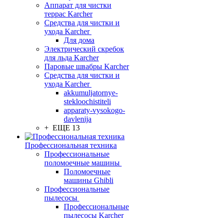
Аппарат для чистки
террас Karcher
Средства для чистки и
ухода Karcher
Для дома
Электрический скребок
для льда Karcher
Паровые швабры Karcher
Средства для чистки и
ухода Karcher
akkumuljatornye-
stekloochistiteli
apparaty-vysokogo-
davlenija
+ ЕЩЕ 13
Профессиональная техника
Профессиональные
поломоечные машины
Поломоечные
машины Ghibli
Профессиональные
пылесосы
Профессиональные
пылесосы Karcher