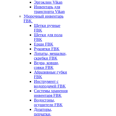
Эргоклин Vikan
Инвентарь для
транспорта Vikan
Уборочный инвентарь
FBK
Щетки ручные
FBK
Щетки для пола
FBK
Ерши FBK
Рукоятки FBK
Лопаты, мешалки,
скребки FBK
Ведра, ковши,
совки FBK
Абразивные губки
FBK
Инструмент с
водоподачей FBK
Системы хранения
инвентаря FBK
Водосгоны,
осушители FBK
Дозаторы,
перчатки,