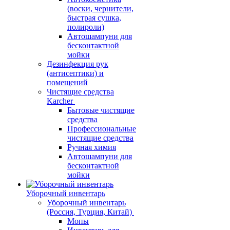
(воски, чернители,
быстрая сушка,
полироли)
Автошампуни для
бесконтактной
мойки
Дезинфекция рук
(антисептики) и
помещений
Чистящие средства
Karcher
Бытовые чистящие
средства
Профессиональные
чистящие средства
Ручная химия
Автошампуни для
бесконтактной
мойки
Уборочный инвентарь
Уборочный инвентарь
(Россия, Турция, Китай)
Мопы