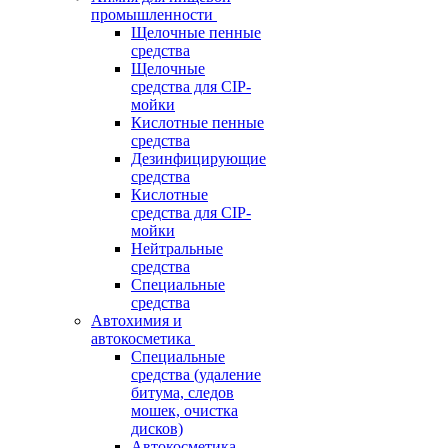
промышленности
Щелочные пенные
средства
Щелочные
средства для CIP-
мойки
Кислотные пенные
средства
Дезинфицирующие
средства
Кислотные
средства для CIP-
мойки
Нейтральные
средства
Специальные
средства
Автохимия и
автокосметика
Специальные
средства (удаление
битума, следов
мошек, очистка
дисков)
Автокосметика