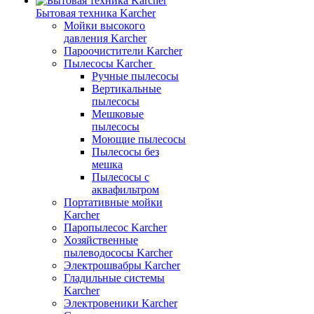
Бытовая техника Karcher
Мойки высокого
давления Karcher
Пароочистители Karcher
Пылесосы Karcher
Ручные пылесосы
Вертикальные
пылесосы
Мешковые
пылесосы
Моющие пылесосы
Пылесосы без
мешка
Пылесосы с
аквафильтром
Портативные мойки
Karcher
Паропылесос Karcher
Хозяйственные
пылеводососы Karcher
Электрошвабры Karcher
Гладильные системы
Karcher
Электровеники Karcher