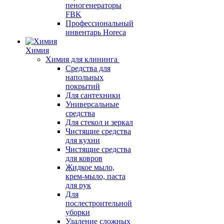
пеногенераторы
FBK
Профессиональный
инвентарь Horeca
Химия
Химия для клининга
Средства для
напольных
покрытий
Для сантехники
Универсальные
средства
Для стекол и зеркал
Чистящие средства
для кухни
Чистящие средства
для ковров
Жидкое мыло,
крем-мыло, паста
для рук
Для
послестроительной
уборки
Удаление сложных