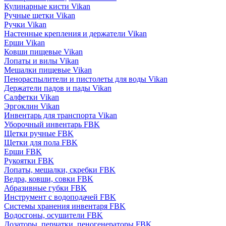
Кулинарные кисти Vikan
Ручные щетки Vikan
Ручки Vikan
Настенные крепления и держатели Vikan
Ерши Vikan
Ковши пищевые Vikan
Лопаты и вилы Vikan
Мешалки пищевые Vikan
Пенораспылители и пистолеты для воды Vikan
Держатели падов и пады Vikan
Салфетки Vikan
Эргоклин Vikan
Инвентарь для транспорта Vikan
Уборочный инвентарь FBK
Щетки ручные FBK
Щетки для пола FBK
Ерши FBK
Рукоятки FBK
Лопаты, мешалки, скребки FBK
Ведра, ковши, совки FBK
Абразивные губки FBK
Инструмент с водоподачей FBK
Системы хранения инвентаря FBK
Водосгоны, осушители FBK
Дозаторы, перчатки, пеногенераторы FBK