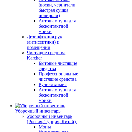
(воски, чернители,
быстрая сушка,
полироли)
Автошампуни для
бесконтактной
мойки
Дезинфекция рук
(антисептики) и
помещений
Чистящие средства
Karcher
Бытовые чистящие
средства
Профессиональные
чистящие средства
Ручная химия
Автошампуни для
бесконтактной
мойки
Уборочный инвентарь
Уборочный инвентарь
(Россия, Турция, Китай)
Мопы