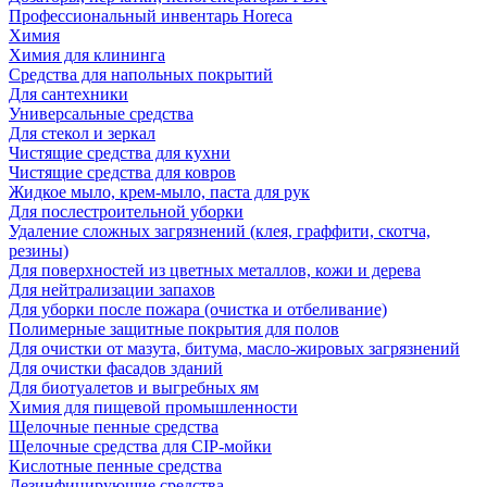
Профессиональный инвентарь Horeca
Химия
Химия для клининга
Средства для напольных покрытий
Для сантехники
Универсальные средства
Для стекол и зеркал
Чистящие средства для кухни
Чистящие средства для ковров
Жидкое мыло, крем-мыло, паста для рук
Для послестроительной уборки
Удаление сложных загрязнений (клея, граффити, скотча,
резины)
Для поверхностей из цветных металлов, кожи и дерева
Для нейтрализации запахов
Для уборки после пожара (очистка и отбеливание)
Полимерные защитные покрытия для полов
Для очистки от мазута, битума, масло-жировых загрязнений
Для очистки фасадов зданий
Для биотуалетов и выгребных ям
Химия для пищевой промышленности
Щелочные пенные средства
Щелочные средства для CIP-мойки
Кислотные пенные средства
Дезинфицирующие средства