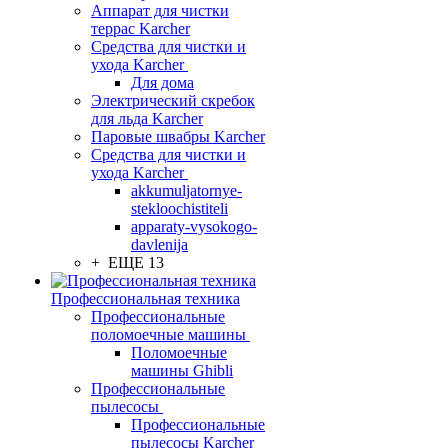
Аппарат для чистки
террас Karcher
Средства для чистки и
ухода Karcher
Для дома
Электрический скребок
для льда Karcher
Паровые швабры Karcher
Средства для чистки и
ухода Karcher
akkumuljatornye-
stekloochistiteli
apparaty-vysokogo-
davlenija
+ ЕЩЕ 13
Профессиональная техника
Профессиональные
поломоечные машины
Поломоечные
машины Ghibli
Профессиональные
пылесосы
Профессиональные
пылесосы Karcher