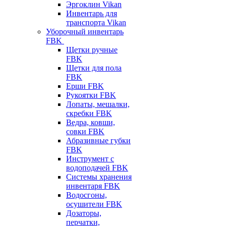
Эргоклин Vikan
Инвентарь для
транспорта Vikan
Уборочный инвентарь
FBK
Щетки ручные
FBK
Щетки для пола
FBK
Ерши FBK
Рукоятки FBK
Лопаты, мешалки,
скребки FBK
Ведра, ковши,
совки FBK
Абразивные губки
FBK
Инструмент с
водоподачей FBK
Системы хранения
инвентаря FBK
Водосгоны,
осушители FBK
Дозаторы,
перчатки,