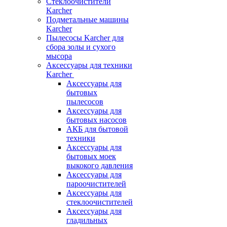
Стеклоочистители
Karcher
Подметальные машины
Karcher
Пылесосы Karcher для
сбора золы и сухого
мысора
Аксессуары для техники
Karcher
Аксессуары для
бытовых
пылесосов
Аксессуары для
бытовых насосов
АКБ для бытовой
техники
Аксессуары для
бытовых моек
выкокого давления
Аксессуары для
пароочистителей
Аксессуары для
стеклоочистителей
Аксессуары для
гладильных