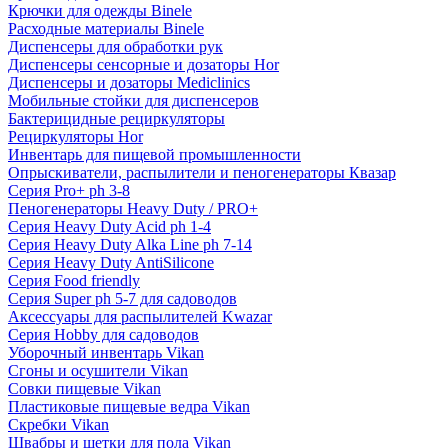
Крючки для одежды Binele
Расходные материалы Binele
Диспенсеры для обработки рук
Диспенсеры сенсорные и дозаторы Hor
Диспенсеры и дозаторы Mediclinics
Мобильные стойки для диспенсеров
Бактерицидные рециркуляторы
Рециркуляторы Hor
Инвентарь для пищевой промышленности
Опрыскиватели, распылители и пеногенераторы Квазар
Серия Pro+ ph 3-8
Пеногенераторы Heavy Duty / PRO+
Серия Heavy Duty Acid ph 1-4
Серия Heavy Duty Alka Line ph 7-14
Серия Heavy Duty AntiSilicone
Серия Food friendly
Серия Super ph 5-7 для садоводов
Аксессуары для распылителей Kwazar
Серия Hobby для садоводов
Уборочный инвентарь Vikan
Сгоны и осушители Vikan
Совки пищевые Vikan
Пластиковые пищевые ведра Vikan
Скребки Vikan
Швабры и щетки для пола Vikan