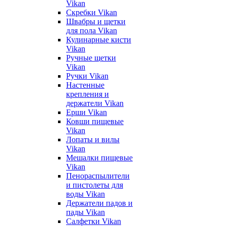
Vikan
Скребки Vikan
Швабры и щетки
для пола Vikan
Кулинарные кисти
Vikan
Ручные щетки
Vikan
Ручки Vikan
Настенные
крепления и
держатели Vikan
Ерши Vikan
Ковши пищевые
Vikan
Лопаты и вилы
Vikan
Мешалки пищевые
Vikan
Пенораспылители
и пистолеты для
воды Vikan
Держатели падов и
пады Vikan
Салфетки Vikan