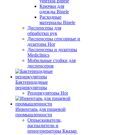
унитаза Binele
Крючки для
одежды Binele
Расходные
материалы Binele
Диспенсеры для
обработки рук
Диспенсеры сенсорные и
дозаторы Hor
Диспенсеры и дозаторы
Mediclinics
Мобильные стойки для
диспенсеров
Бактерицидные
рециркуляторы
Рециркуляторы Hor
Инвентарь для пищевой
промышленности
Опрыскиватели,
распылители и
пеногенераторы Квазар