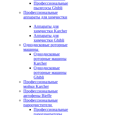
Профессиональные
пылесосы Ghibli
Профессиональные
аппараты для химчистки
Аппараты для
химчистки Karcher
Аппараты для
химчистки Ghibli
Однодисковые роторные
машины
Однодисковые
роторные машины
Karcher
Однодисковые
роторные машины
Ghibli
Профессиональные
мойки Karcher
Профессиональные
автофены Bieffe
Профессиональные
пароочистители
Профессиональные
парогенераторы