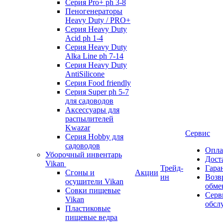
Серия Pro+ ph 3-8
Пеногенераторы
Heavy Duty / PRO+
Серия Heavy Duty
Acid ph 1-4
Серия Heavy Duty
Alka Line ph 7-14
Серия Heavy Duty
AntiSilicone
Серия Food friendly
Серия Super ph 5-7
для садоводов
Аксессуары для
распылителей
Kwazar
Сервис
Серия Hobby для
садоводов
Опла
Уборочный инвентарь
Дост
Vikan
Трейд-
Гара
Сгоны и
Акции
ин
Возв
осушители Vikan
обме
Совки пищевые
Серв
Vikan
обсл
Пластиковые
пищевые ведра