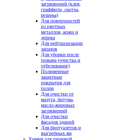
загрязнений (клея,
граффити, скотча,
резины)
Для поверхностей
из цветных
металлов, кожи и
дерева
Для нейтрализации
запахов
Для уборки после
пожара (очистка и
отбеливание)
Полимерные
защитные
покрытия для
полов
Для очистки от
мазута, битума,
масло-жировых
загрязнений
Для очистки
фасадов зданий
Для биотуалетов и
выгребных ям
Химия для пищевой