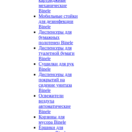
картриджные
механические
Binele
Мобильные стойки
для дезинфекции
Binele
Диспенсеры для
бумажных
полотенец Binele
Диспенсеры для
туалетной бумаги
Binele
Сушилки для рук
Binele
Диспенсеры для
покрытий на
сидение унитаза
Binele
Освежители
воздуха
автоматические
Binele
Корзины для
мусора Binele
Ёршики для