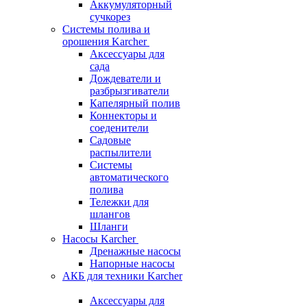
Аккумуляторный
сучкорез
Системы полива и
орошения Karcher
Аксессуары для
сада
Дождеватели и
разбрызгиватели
Капелярный полив
Коннекторы и
соеденители
Садовые
распылители
Системы
автоматического
полива
Тележки для
шлангов
Шланги
Насосы Karcher
Дренажные насосы
Напорные насосы
АКБ для техники Karcher
Аксессуары для