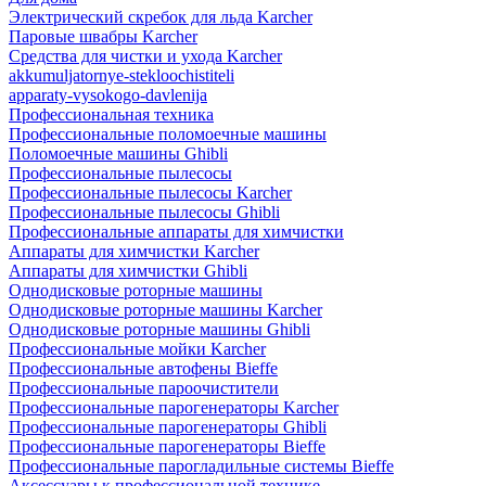
Электрический скребок для льда Karcher
Паровые швабры Karcher
Средства для чистки и ухода Karcher
akkumuljatornye-stekloochistiteli
apparaty-vysokogo-davlenija
Профессиональная техника
Профессиональные поломоечные машины
Поломоечные машины Ghibli
Профессиональные пылесосы
Профессиональные пылесосы Karcher
Профессиональные пылесосы Ghibli
Профессиональные аппараты для химчистки
Аппараты для химчистки Karcher
Аппараты для химчистки Ghibli
Однодисковые роторные машины
Однодисковые роторные машины Karcher
Однодисковые роторные машины Ghibli
Профессиональные мойки Karcher
Профессиональные автофены Bieffe
Профессиональные пароочистители
Профессиональные парогенераторы Karcher
Профессиональные парогенераторы Ghibli
Профессиональные парогенераторы Bieffe
Профессиональные парогладильные системы Bieffe
Аксессуары к профессиональной технике