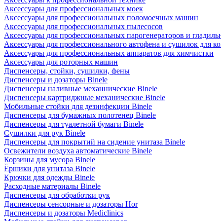
Аксессуары для профессиональных моек
Аксессуары для профессиональных поломоечных машин
Аксессуары для профессиональных пылесосов
Аксессуары для профессиональных парогенераторов и гладиль
Аксессуары для профессионального автофена и сушилок для к
Аксессуары для профессиональных аппаратов для химчистки
Аксессуары для роторных машин
Диспенсеры, стойки, сушилки, фены
Диспенсеры и дозаторы Binele
Диспенсеры наливные механнические Binele
Диспенсеры картриджные механические Binele
Мобильные стойки для дезинфекции Binele
Диспенсеры для бумажных полотенец Binele
Диспенсеры для туалетной бумаги Binele
Сушилки для рук Binele
Диспенсеры для покрытий на сидение унитаза Binele
Освежители воздуха автоматические Binele
Корзины для мусора Binele
Ёршики для унитаза Binele
Крючки для одежды Binele
Расходные материалы Binele
Диспенсеры для обработки рук
Диспенсеры сенсорные и дозаторы Hor
Диспенсеры и дозаторы Mediclinics