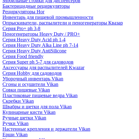
Мобильные стойки для диспенсеров
Бактерицидные рециркуляторы
Рециркуляторы Hor
Инвентарь для пищевой промышленности
Опрыскиватели, распылители и пеногенераторы Квазар
Серия Pro+ ph 3-8
Пеногенераторы Heavy Duty / PRO+
Серия Heavy Duty Acid ph 1-4
Серия Heavy Duty Alka Line ph 7-14
Серия Heavy Duty AntiSilicone
Серия Food friendly
Серия Super ph 5-7 для садоводов
Аксессуары для распылителей Kwazar
Серия Hobby для садоводов
Уборочный инвентарь Vikan
Сгоны и осушители Vikan
Совки пищевые Vikan
Пластиковые пищевые ведра Vikan
Скребки Vikan
Швабры и щетки для пола Vikan
Кулинарные кисти Vikan
Ручные щетки Vikan
Ручки Vikan
Настенные крепления и держатели Vikan
Ерши Vikan