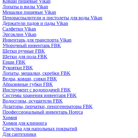
Ковши пищевые Vikan
Лопаты и вилы Vikan
Мешалки пищевые Vikan
Пенораспылители и пистолеты для воды Vikan
Держатели падов и пады Vikan
Салфетки Vikan
Эргоклин Vikan
Инвентарь для транспорта Vikan
Уборочный инвентарь FBK
Щетки ручные FBK
Щетки для пола FBK
Ерши FBK
Рукоятки FBK
Лопаты, мешалки, скребки FBK
Ведра, ковши, совки FBK
Абразивные губки FBK
Инструмент с водоподачей FBK
Системы хранения инвентаря FBK
Водосгоны, осушители FBK
Дозаторы, перчатки, пеногенераторы FBK
Профессиональный инвентарь Horeca
Химия
Химия для клининга
Средства для напольных покрытий
Для сантехники