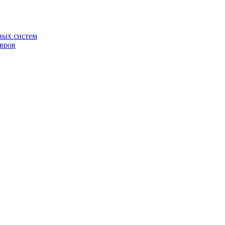
ных систем
овров