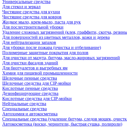
Универсальные средства
Для стекол и зеркал
Чистящие средства для кухни
Чистящие средства для ковров
Жидкое мыло, крем-мыло, паста для рук
Для послестроительной уборки
Удаление сложных загрязнений (клея, граффити, скотча, резины
Для поверхностей из цветных металлов, кожи и дерева
Для нейтрализации запахов
Для уборки после пожара (очистка и отбеливание)
Полимерные защитные покрытия для полов
Для очистки от мазута, битума, масло-жировых загрязнений
Для очистки фасадов зданий
Для биотуалетов и выгребных ям
Химия для пищевой промышленности
Щелочные пенные средства
Щелочные средства для CIP-мойки
Кислотные пенные средства
Дезинфицирующие средства
Кислотные средства для CIP-мойки
Нейтральные средства
Специальные средства
Автохимия и автокосметика
Специальные средства (удаление битума, следов мошек, очистк
Автокосметика (воски, чернители, быстрая сушка, полироли)