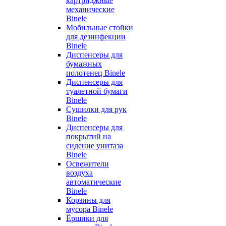
картриджные
механические
Binele
Мобильные стойки
для дезинфекции
Binele
Диспенсеры для
бумажных
полотенец Binele
Диспенсеры для
туалетной бумаги
Binele
Сушилки для рук
Binele
Диспенсеры для
покрытий на
сидение унитаза
Binele
Освежители
воздуха
автоматические
Binele
Корзины для
мусора Binele
Ёршики для