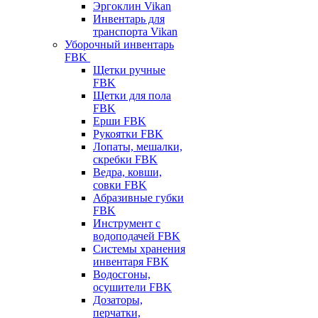
Эргоклин Vikan
Инвентарь для
транспорта Vikan
Уборочный инвентарь
FBK
Щетки ручные
FBK
Щетки для пола
FBK
Ерши FBK
Рукоятки FBK
Лопаты, мешалки,
скребки FBK
Ведра, ковши,
совки FBK
Абразивные губки
FBK
Инструмент с
водоподачей FBK
Системы хранения
инвентаря FBK
Водосгоны,
осушители FBK
Дозаторы,
перчатки,