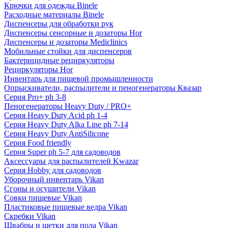
Крючки для одежды Binele
Расходные материалы Binele
Диспенсеры для обработки рук
Диспенсеры сенсорные и дозаторы Hor
Диспенсеры и дозаторы Mediclinics
Мобильные стойки для диспенсеров
Бактерицидные рециркуляторы
Рециркуляторы Hor
Инвентарь для пищевой промышленности
Опрыскиватели, распылители и пеногенераторы Квазар
Серия Pro+ ph 3-8
Пеногенераторы Heavy Duty / PRO+
Серия Heavy Duty Acid ph 1-4
Серия Heavy Duty Alka Line ph 7-14
Серия Heavy Duty AntiSilicone
Серия Food friendly
Серия Super ph 5-7 для садоводов
Аксессуары для распылителей Kwazar
Серия Hobby для садоводов
Уборочный инвентарь Vikan
Сгоны и осушители Vikan
Совки пищевые Vikan
Пластиковые пищевые ведра Vikan
Скребки Vikan
Швабры и щетки для пола Vikan