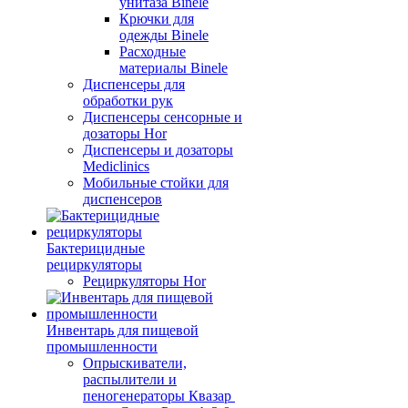
унитаза Binele
Крючки для
одежды Binele
Расходные
материалы Binele
Диспенсеры для
обработки рук
Диспенсеры сенсорные и
дозаторы Hor
Диспенсеры и дозаторы
Mediclinics
Мобильные стойки для
диспенсеров
Бактерицидные
рециркуляторы
Рециркуляторы Hor
Инвентарь для пищевой
промышленности
Опрыскиватели,
распылители и
пеногенераторы Квазар