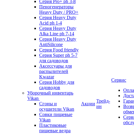
Серия Pro+ ph 3-8
Пеногенераторы
Heavy Duty / PRO+
Серия Heavy Duty
Acid ph 1-4
Серия Heavy Duty
Alka Line ph 7-14
Серия Heavy Duty
AntiSilicone
Серия Food friendly
Серия Super ph 5-7
для садоводов
Аксессуары для
распылителей
Kwazar
Сервис
Серия Hobby для
садоводов
Опла
Уборочный инвентарь
Дост
Vikan
Трейд-
Гара
Сгоны и
Акции
ин
Возв
осушители Vikan
обме
Совки пищевые
Серв
Vikan
обсл
Пластиковые
пищевые ведра