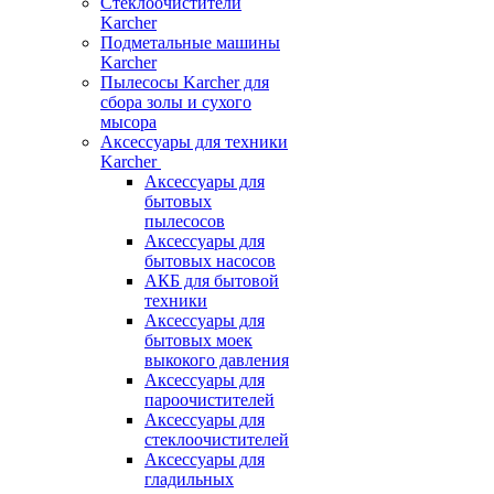
Стеклоочистители
Karcher
Подметальные машины
Karcher
Пылесосы Karcher для
сбора золы и сухого
мысора
Аксессуары для техники
Karcher
Аксессуары для
бытовых
пылесосов
Аксессуары для
бытовых насосов
АКБ для бытовой
техники
Аксессуары для
бытовых моек
выкокого давления
Аксессуары для
пароочистителей
Аксессуары для
стеклоочистителей
Аксессуары для
гладильных