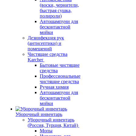
(воски, чернители,
быстрая сушка,
полироли)
Автошампуни для
бесконтактной
мойки
Дезинфекция рук
(антисептики) и
помещений
Чистящие средства
Karcher
Бытовые чистящие
средства
Профессиональные
чистящие средства
Ручная химия
Автошампуни для
бесконтактной
мойки
Уборочный инвентарь
Уборочный инвентарь
(Россия, Турция, Китай)
Мопы