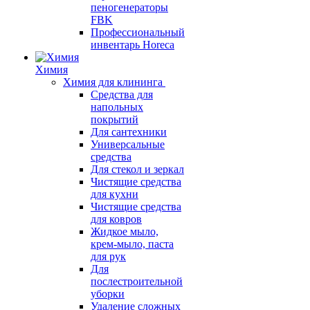
пеногенераторы
FBK
Профессиональный
инвентарь Horeca
Химия
Химия для клининга
Средства для
напольных
покрытий
Для сантехники
Универсальные
средства
Для стекол и зеркал
Чистящие средства
для кухни
Чистящие средства
для ковров
Жидкое мыло,
крем-мыло, паста
для рук
Для
послестроительной
уборки
Удаление сложных