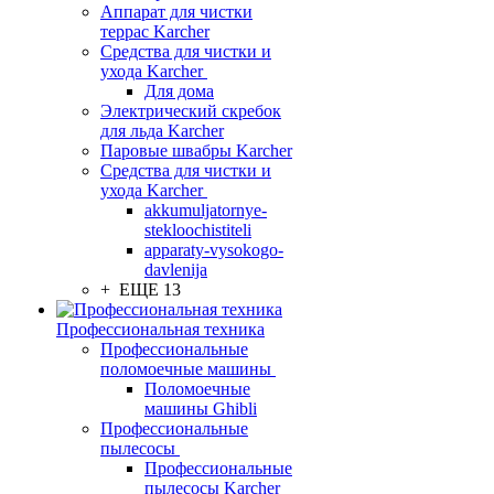
Аппарат для чистки
террас Karcher
Средства для чистки и
ухода Karcher
Для дома
Электрический скребок
для льда Karcher
Паровые швабры Karcher
Средства для чистки и
ухода Karcher
akkumuljatornye-
stekloochistiteli
apparaty-vysokogo-
davlenija
+ ЕЩЕ 13
Профессиональная техника
Профессиональные
поломоечные машины
Поломоечные
машины Ghibli
Профессиональные
пылесосы
Профессиональные
пылесосы Karcher