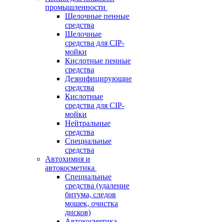
промышленности
Щелочные пенные
средства
Щелочные
средства для CIP-
мойки
Кислотные пенные
средства
Дезинфицирующие
средства
Кислотные
средства для CIP-
мойки
Нейтральные
средства
Специальные
средства
Автохимия и
автокосметика
Специальные
средства (удаление
битума, следов
мошек, очистка
дисков)
Автокосметика