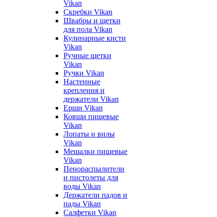
Vikan
Скребки Vikan
Швабры и щетки
для пола Vikan
Кулинарные кисти
Vikan
Ручные щетки
Vikan
Ручки Vikan
Настенные
крепления и
держатели Vikan
Ерши Vikan
Ковши пищевые
Vikan
Лопаты и вилы
Vikan
Мешалки пищевые
Vikan
Пенораспылители
и пистолеты для
воды Vikan
Держатели падов и
пады Vikan
Салфетки Vikan