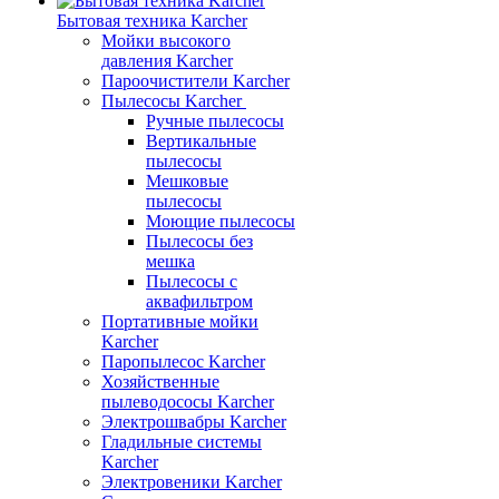
Бытовая техника Karcher
Мойки высокого
давления Karcher
Пароочистители Karcher
Пылесосы Karcher
Ручные пылесосы
Вертикальные
пылесосы
Мешковые
пылесосы
Моющие пылесосы
Пылесосы без
мешка
Пылесосы с
аквафильтром
Портативные мойки
Karcher
Паропылесос Karcher
Хозяйственные
пылеводососы Karcher
Электрошвабры Karcher
Гладильные системы
Karcher
Электровеники Karcher