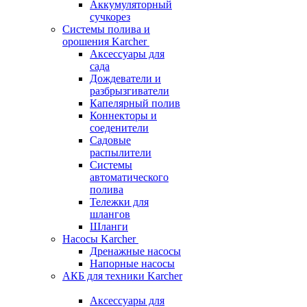
Аккумуляторный
сучкорез
Системы полива и
орошения Karcher
Аксессуары для
сада
Дождеватели и
разбрызгиватели
Капелярный полив
Коннекторы и
соеденители
Садовые
распылители
Системы
автоматического
полива
Тележки для
шлангов
Шланги
Насосы Karcher
Дренажные насосы
Напорные насосы
АКБ для техники Karcher
Аксессуары для