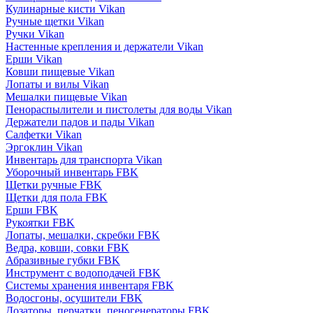
Кулинарные кисти Vikan
Ручные щетки Vikan
Ручки Vikan
Настенные крепления и держатели Vikan
Ерши Vikan
Ковши пищевые Vikan
Лопаты и вилы Vikan
Мешалки пищевые Vikan
Пенораспылители и пистолеты для воды Vikan
Держатели падов и пады Vikan
Салфетки Vikan
Эргоклин Vikan
Инвентарь для транспорта Vikan
Уборочный инвентарь FBK
Щетки ручные FBK
Щетки для пола FBK
Ерши FBK
Рукоятки FBK
Лопаты, мешалки, скребки FBK
Ведра, ковши, совки FBK
Абразивные губки FBK
Инструмент с водоподачей FBK
Системы хранения инвентаря FBK
Водосгоны, осушители FBK
Дозаторы, перчатки, пеногенераторы FBK