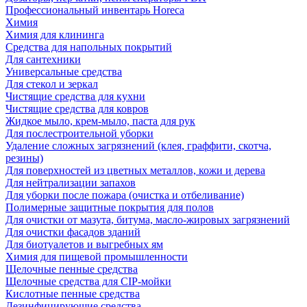
Профессиональный инвентарь Horeca
Химия
Химия для клининга
Средства для напольных покрытий
Для сантехники
Универсальные средства
Для стекол и зеркал
Чистящие средства для кухни
Чистящие средства для ковров
Жидкое мыло, крем-мыло, паста для рук
Для послестроительной уборки
Удаление сложных загрязнений (клея, граффити, скотча,
резины)
Для поверхностей из цветных металлов, кожи и дерева
Для нейтрализации запахов
Для уборки после пожара (очистка и отбеливание)
Полимерные защитные покрытия для полов
Для очистки от мазута, битума, масло-жировых загрязнений
Для очистки фасадов зданий
Для биотуалетов и выгребных ям
Химия для пищевой промышленности
Щелочные пенные средства
Щелочные средства для CIP-мойки
Кислотные пенные средства
Дезинфицирующие средства