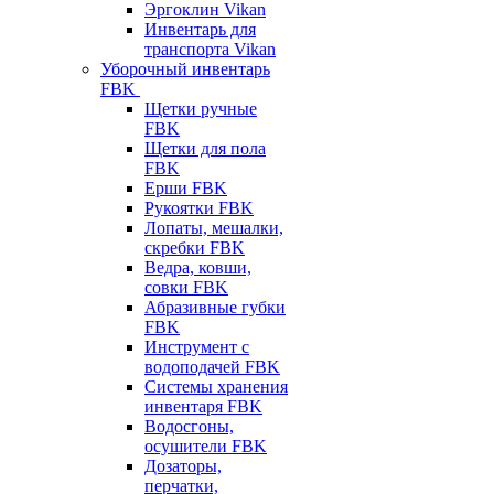
Эргоклин Vikan
Инвентарь для
транспорта Vikan
Уборочный инвентарь
FBK
Щетки ручные
FBK
Щетки для пола
FBK
Ерши FBK
Рукоятки FBK
Лопаты, мешалки,
скребки FBK
Ведра, ковши,
совки FBK
Абразивные губки
FBK
Инструмент с
водоподачей FBK
Системы хранения
инвентаря FBK
Водосгоны,
осушители FBK
Дозаторы,
перчатки,