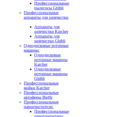
Профессиональные
пылесосы Ghibli
Профессиональные
аппараты для химчистки
Аппараты для
химчистки Karcher
Аппараты для
химчистки Ghibli
Однодисковые роторные
машины
Однодисковые
роторные машины
Karcher
Однодисковые
роторные машины
Ghibli
Профессиональные
мойки Karcher
Профессиональные
автофены Bieffe
Профессиональные
пароочистители
Профессиональные
парогенераторы