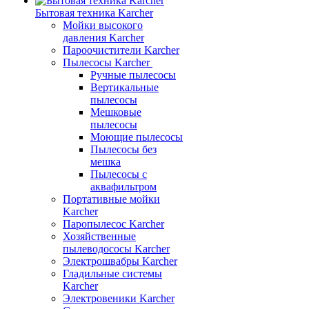
Бытовая техника Karcher
Мойки высокого
давления Karcher
Пароочистители Karcher
Пылесосы Karcher
Ручные пылесосы
Вертикальные
пылесосы
Мешковые
пылесосы
Моющие пылесосы
Пылесосы без
мешка
Пылесосы с
аквафильтром
Портативные мойки
Karcher
Паропылесос Karcher
Хозяйственные
пылеводососы Karcher
Электрошвабры Karcher
Гладильные системы
Karcher
Электровеники Karcher