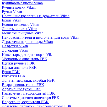
Кулинарные кисти Vikan
Ручные щетки Vikan
Ручки Vikan
Настенные крепления и держатели Vikan
Ерши Vikan
Ковши пищевые Vikan
Лопаты и вилы Vikan
Мешалки пищевые Vikan
Пенораспылители и пистолеты для воды Vikan
Держатели падов и пады Vikan
Салфетки Vikan
Эргоклин Vikan
Инвентарь для транспорта Vikan
Уборочный инвентарь FBK
Щетки ручные FBK
Щетки для пола FBK
Ерши FBK
Рукоятки FBK
Лопаты, мешалки, скребки FBK
Ведра, ковши, совки FBK
Абразивные губки FBK
Инструмент с водоподачей FBK
Системы хранения инвентаря FBK
Водосгоны, осушители FBK
Дозаторы, перчатки, пеногенераторы FBK