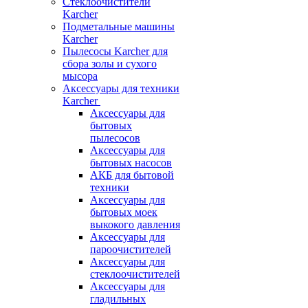
Стеклоочистители
Karcher
Подметальные машины
Karcher
Пылесосы Karcher для
сбора золы и сухого
мысора
Аксессуары для техники
Karcher
Аксессуары для
бытовых
пылесосов
Аксессуары для
бытовых насосов
АКБ для бытовой
техники
Аксессуары для
бытовых моек
выкокого давления
Аксессуары для
пароочистителей
Аксессуары для
стеклоочистителей
Аксессуары для
гладильных