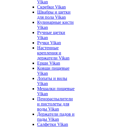
Vikan
Скребки Vikan
Швабры и щетки
для пола Vikan
Кулинарные кисти
Vikan
Ручные щетки
Vikan
Ручки Vikan
Настенные
крепления и
держатели Vikan
Ерши Vikan
Ковши пищевые
Vikan
Лопаты и вилы
Vikan
Мешалки пищевые
Vikan
Пенораспылители
и пистолеты для
воды Vikan
Держатели падов и
пады Vikan
Салфетки Vikan