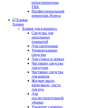
пеногенераторы
FBK
Профессиональный
инвентарь Horeca
Химия
Химия для клининга
Средства для
напольных
покрытий
Для сантехники
Универсальные
средства
Для стекол и зеркал
Чистящие средства
для кухни
Чистящие средства
для ковров
Жидкое мыло,
крем-мыло, паста
для рук
Для
послестроительной
уборки
Удаление сложных