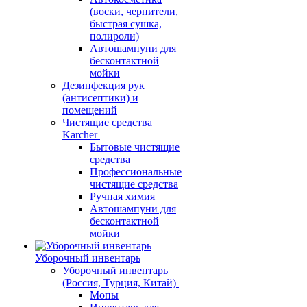
(воски, чернители,
быстрая сушка,
полироли)
Автошампуни для
бесконтактной
мойки
Дезинфекция рук
(антисептики) и
помещений
Чистящие средства
Karcher
Бытовые чистящие
средства
Профессиональные
чистящие средства
Ручная химия
Автошампуни для
бесконтактной
мойки
Уборочный инвентарь
Уборочный инвентарь
(Россия, Турция, Китай)
Мопы