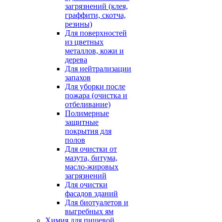
загрязнений (клея,
граффити, скотча,
резины)
Для поверхностей
из цветных
металлов, кожи и
дерева
Для нейтрализации
запахов
Для уборки после
пожара (очистка и
отбеливание)
Полимерные
защитные
покрытия для
полов
Для очистки от
мазута, битума,
масло-жировых
загрязнений
Для очистки
фасадов зданий
Для биотуалетов и
выгребных ям
Химия для пищевой