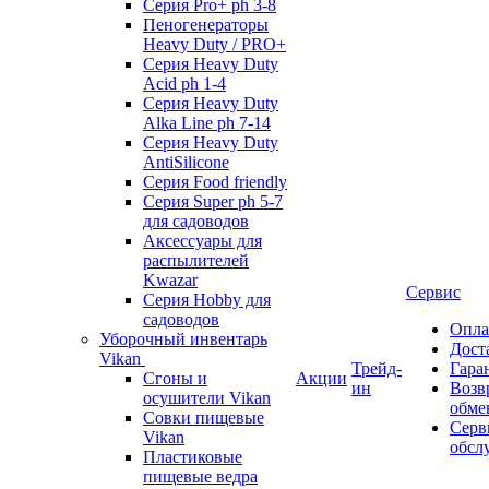
Серия Pro+ ph 3-8
Пеногенераторы
Heavy Duty / PRO+
Серия Heavy Duty
Acid ph 1-4
Серия Heavy Duty
Alka Line ph 7-14
Серия Heavy Duty
AntiSilicone
Серия Food friendly
Серия Super ph 5-7
для садоводов
Аксессуары для
распылителей
Kwazar
Сервис
Серия Hobby для
садоводов
Опла
Уборочный инвентарь
Дост
Vikan
Трейд-
Гара
Сгоны и
Акции
ин
Возв
осушители Vikan
обме
Совки пищевые
Серв
Vikan
обсл
Пластиковые
пищевые ведра