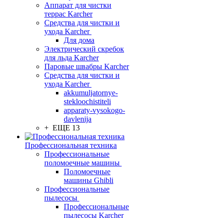
Аппарат для чистки
террас Karcher
Средства для чистки и
ухода Karcher
Для дома
Электрический скребок
для льда Karcher
Паровые швабры Karcher
Средства для чистки и
ухода Karcher
akkumuljatornye-
stekloochistiteli
apparaty-vysokogo-
davlenija
+ ЕЩЕ 13
Профессиональная техника
Профессиональные
поломоечные машины
Поломоечные
машины Ghibli
Профессиональные
пылесосы
Профессиональные
пылесосы Karcher