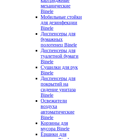
картриджные
механические
Binele
Мобильные стойки
для дезинфекции
Binele
Диспенсеры для
бумажных
полотенец Binele
Диспенсеры для
туалетной бумаги
Binele
Сушилки для рук
Binele
Диспенсеры для
покрытий на
сидение унитаза
Binele
Освежители
воздуха
автоматические
Binele
Корзины для
мусора Binele
Ёршики для