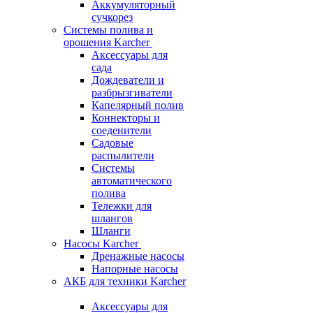
Аккумуляторный
сучкорез
Системы полива и
орошения Karcher
Аксессуары для
сада
Дождеватели и
разбрызгиватели
Капелярный полив
Коннекторы и
соеденители
Садовые
распылители
Системы
автоматического
полива
Тележки для
шлангов
Шланги
Насосы Karcher
Дренажные насосы
Напорные насосы
АКБ для техники Karcher
Аксессуары для