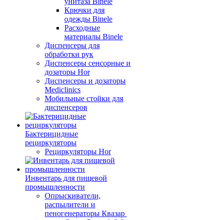
унитаза Binele
Крючки для
одежды Binele
Расходные
материалы Binele
Диспенсеры для
обработки рук
Диспенсеры сенсорные и
дозаторы Hor
Диспенсеры и дозаторы
Mediclinics
Мобильные стойки для
диспенсеров
Бактерицидные
рециркуляторы
Рециркуляторы Hor
Инвентарь для пищевой
промышленности
Опрыскиватели,
распылители и
пеногенераторы Квазар