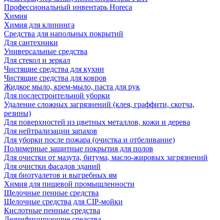
Профессиональный инвентарь Horeca
Химия
Химия для клининга
Средства для напольных покрытий
Для сантехники
Универсальные средства
Для стекол и зеркал
Чистящие средства для кухни
Чистящие средства для ковров
Жидкое мыло, крем-мыло, паста для рук
Для послестроительной уборки
Удаление сложных загрязнений (клея, граффити, скотча,
резины)
Для поверхностей из цветных металлов, кожи и дерева
Для нейтрализации запахов
Для уборки после пожара (очистка и отбеливание)
Полимерные защитные покрытия для полов
Для очистки от мазута, битума, масло-жировых загрязнений
Для очистки фасадов зданий
Для биотуалетов и выгребных ям
Химия для пищевой промышленности
Щелочные пенные средства
Щелочные средства для CIP-мойки
Кислотные пенные средства
Дезинфицирующие средства