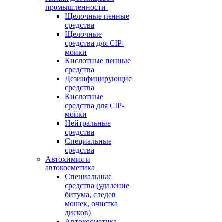
промышленности
Щелочные пенные
средства
Щелочные
средства для CIP-
мойки
Кислотные пенные
средства
Дезинфицирующие
средства
Кислотные
средства для CIP-
мойки
Нейтральные
средства
Специальные
средства
Автохимия и
автокосметика
Специальные
средства (удаление
битума, следов
мошек, очистка
дисков)
Автокосметика