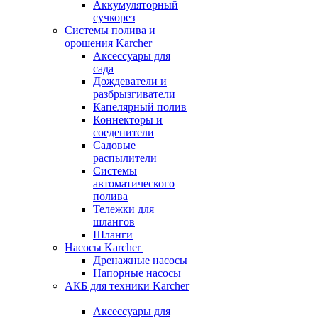
Аккумуляторный
сучкорез
Системы полива и
орошения Karcher
Аксессуары для
сада
Дождеватели и
разбрызгиватели
Капелярный полив
Коннекторы и
соеденители
Садовые
распылители
Системы
автоматического
полива
Тележки для
шлангов
Шланги
Насосы Karcher
Дренажные насосы
Напорные насосы
АКБ для техники Karcher
Аксессуары для