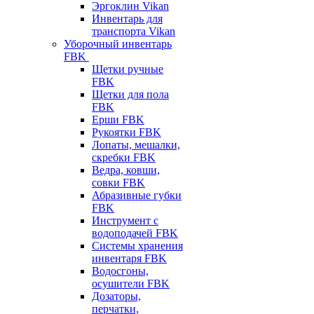
Эргоклин Vikan
Инвентарь для
транспорта Vikan
Уборочный инвентарь
FBK
Щетки ручные
FBK
Щетки для пола
FBK
Ерши FBK
Рукоятки FBK
Лопаты, мешалки,
скребки FBK
Ведра, ковши,
совки FBK
Абразивные губки
FBK
Инструмент с
водоподачей FBK
Системы хранения
инвентаря FBK
Водосгоны,
осушители FBK
Дозаторы,
перчатки,