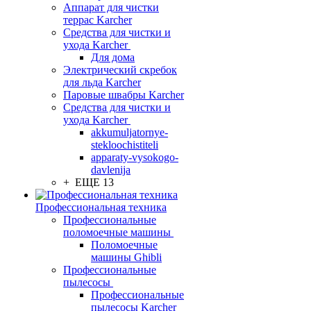
Аппарат для чистки
террас Karcher
Средства для чистки и
ухода Karcher
Для дома
Электрический скребок
для льда Karcher
Паровые швабры Karcher
Средства для чистки и
ухода Karcher
akkumuljatornye-
stekloochistiteli
apparaty-vysokogo-
davlenija
+ ЕЩЕ 13
Профессиональная техника
Профессиональные
поломоечные машины
Поломоечные
машины Ghibli
Профессиональные
пылесосы
Профессиональные
пылесосы Karcher