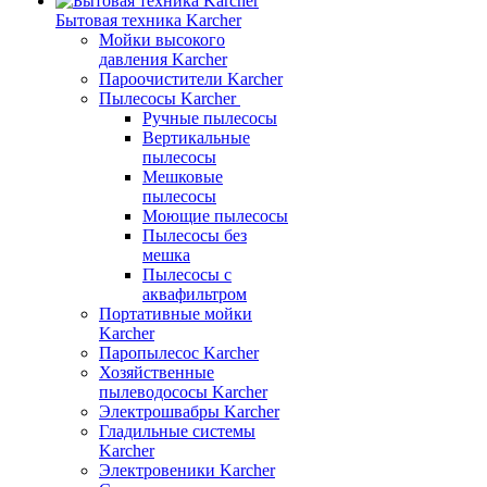
Бытовая техника Karcher
Мойки высокого
давления Karcher
Пароочистители Karcher
Пылесосы Karcher
Ручные пылесосы
Вертикальные
пылесосы
Мешковые
пылесосы
Моющие пылесосы
Пылесосы без
мешка
Пылесосы с
аквафильтром
Портативные мойки
Karcher
Паропылесос Karcher
Хозяйственные
пылеводососы Karcher
Электрошвабры Karcher
Гладильные системы
Karcher
Электровеники Karcher