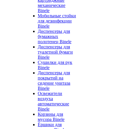
картриджные
механические
Binele
Мобильные стойки
для дезинфекции
Binele
Диспенсеры для
бумажных
полотенец Binele
Диспенсеры для
туалетной бумаги
Binele
Сушилки для рук
Binele
Диспенсеры для
покрытий на
сидение унитаза
Binele
Освежители
воздуха
автоматические
Binele
Корзины для
мусора Binele
Ёршики для