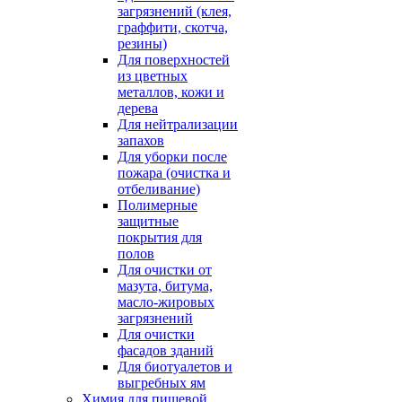
загрязнений (клея,
граффити, скотча,
резины)
Для поверхностей
из цветных
металлов, кожи и
дерева
Для нейтрализации
запахов
Для уборки после
пожара (очистка и
отбеливание)
Полимерные
защитные
покрытия для
полов
Для очистки от
мазута, битума,
масло-жировых
загрязнений
Для очистки
фасадов зданий
Для биотуалетов и
выгребных ям
Химия для пищевой