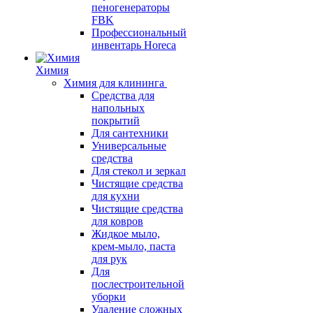
пеногенераторы
FBK
Профессиональный
инвентарь Horeca
Химия
Химия для клининга
Средства для
напольных
покрытий
Для сантехники
Универсальные
средства
Для стекол и зеркал
Чистящие средства
для кухни
Чистящие средства
для ковров
Жидкое мыло,
крем-мыло, паста
для рук
Для
послестроительной
уборки
Удаление сложных