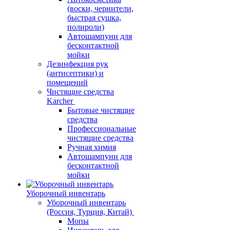
(воски, чернители,
быстрая сушка,
полироли)
Автошампуни для
бесконтактной
мойки
Дезинфекция рук
(антисептики) и
помещений
Чистящие средства
Karcher
Бытовые чистящие
средства
Профессиональные
чистящие средства
Ручная химия
Автошампуни для
бесконтактной
мойки
Уборочный инвентарь
Уборочный инвентарь
(Россия, Турция, Китай)
Мопы