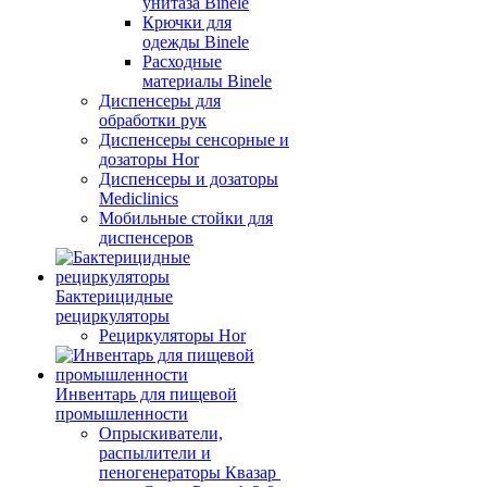
унитаза Binele
Крючки для
одежды Binele
Расходные
материалы Binele
Диспенсеры для
обработки рук
Диспенсеры сенсорные и
дозаторы Hor
Диспенсеры и дозаторы
Mediclinics
Мобильные стойки для
диспенсеров
Бактерицидные
рециркуляторы
Рециркуляторы Hor
Инвентарь для пищевой
промышленности
Опрыскиватели,
распылители и
пеногенераторы Квазар