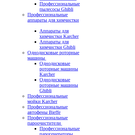
Профессиональные
пылесосы Ghibli
Профессиональные
аппараты для химчистки
Аппараты для
химчистки Karcher
Аппараты для
химчистки Ghibli
Однодисковые роторные
машины
Однодисковые
роторные машины
Karcher
Однодисковые
роторные машины
Ghibli
Профессиональные
мойки Karcher
Профессиональные
автофены Bieffe
Профессиональные
пароочистители
Профессиональные
парогенераторы