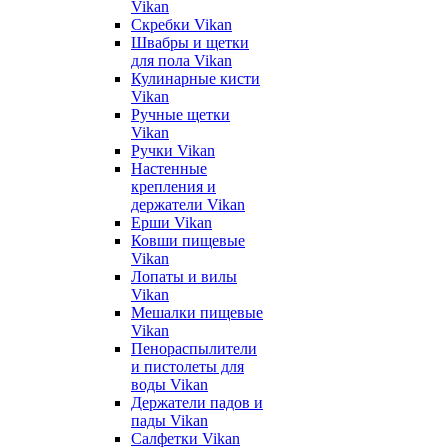
Vikan
Скребки Vikan
Швабры и щетки
для пола Vikan
Кулинарные кисти
Vikan
Ручные щетки
Vikan
Ручки Vikan
Настенные
крепления и
держатели Vikan
Ерши Vikan
Ковши пищевые
Vikan
Лопаты и вилы
Vikan
Мешалки пищевые
Vikan
Пенораспылители
и пистолеты для
воды Vikan
Держатели падов и
пады Vikan
Салфетки Vikan