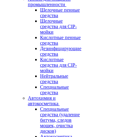
промышленности
Щелочные пенные
средства
Щелочные
средства для CIP-
мойки
Кислотные пенные
средства
Дезинфицирующие
средства
Кислотные
средства для CIP-
мойки
Нейтральные
средства
Специальные
средства
Автохимия и
автокосметика
Специальные
средства (удаление
битума, следов
мошек, очистка
дисков)
Автокосметика