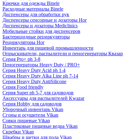
Крючки для одежды Binele
Расходные материалы Binele
Диспенсеры для обработки рук
Диспенсеры сенсорные и дозаторы Hor
Диспенсеры и дозаторы Mediclinics
Мобильные стойки для диспенсеров
Бактерицидные рециркуляторы
Рециркуляторы Hor
Инвентарь для пищевой промышленности
Опрыскиватели, распылители и пеногенераторы Квазар
Серия Pro+ ph 3-8
Пеногенераторы Heavy Duty / PRO+
Серия Heavy Duty Acid ph 1-4
Серия Heavy Duty Alka Line ph 7-14
Серия Heavy Duty AntiSilicone
Серия Food friendly
Серия Super ph 5-7 для садоводов
Аксессуары для распылителей Kwazar
Серия Hobby для садоводов
Уборочный инвентарь Vikan
Сгоны и осушители Vikan
Совки пищевые Vikan
Пластиковые пищевые ведра Vikan
Скребки Vikan
Швабры и щетки для пола Vikan