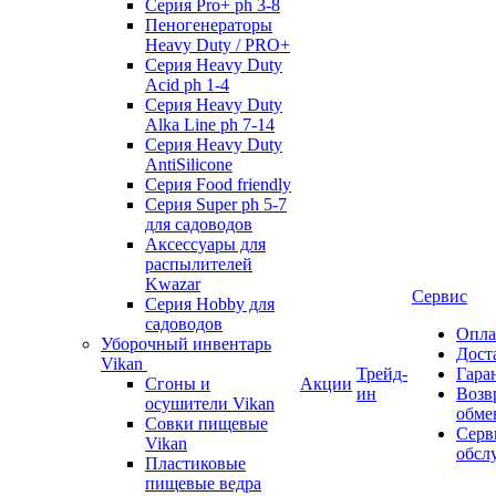
Серия Pro+ ph 3-8
Пеногенераторы
Heavy Duty / PRO+
Серия Heavy Duty
Acid ph 1-4
Серия Heavy Duty
Alka Line ph 7-14
Серия Heavy Duty
AntiSilicone
Серия Food friendly
Серия Super ph 5-7
для садоводов
Аксессуары для
распылителей
Kwazar
Сервис
Серия Hobby для
садоводов
Опла
Уборочный инвентарь
Дост
Vikan
Трейд-
Гара
Сгоны и
Акции
ин
Возв
осушители Vikan
обме
Совки пищевые
Серв
Vikan
обсл
Пластиковые
пищевые ведра