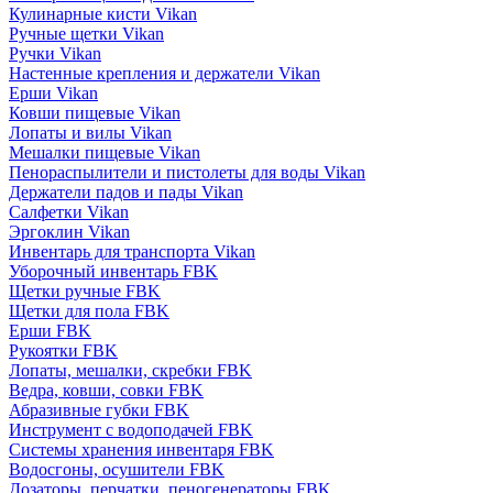
Кулинарные кисти Vikan
Ручные щетки Vikan
Ручки Vikan
Настенные крепления и держатели Vikan
Ерши Vikan
Ковши пищевые Vikan
Лопаты и вилы Vikan
Мешалки пищевые Vikan
Пенораспылители и пистолеты для воды Vikan
Держатели падов и пады Vikan
Салфетки Vikan
Эргоклин Vikan
Инвентарь для транспорта Vikan
Уборочный инвентарь FBK
Щетки ручные FBK
Щетки для пола FBK
Ерши FBK
Рукоятки FBK
Лопаты, мешалки, скребки FBK
Ведра, ковши, совки FBK
Абразивные губки FBK
Инструмент с водоподачей FBK
Системы хранения инвентаря FBK
Водосгоны, осушители FBK
Дозаторы, перчатки, пеногенераторы FBK