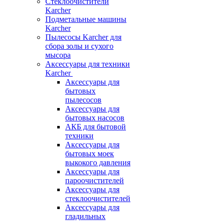
Стеклоочистители
Karcher
Подметальные машины
Karcher
Пылесосы Karcher для
сбора золы и сухого
мысора
Аксессуары для техники
Karcher
Аксессуары для
бытовых
пылесосов
Аксессуары для
бытовых насосов
АКБ для бытовой
техники
Аксессуары для
бытовых моек
выкокого давления
Аксессуары для
пароочистителей
Аксессуары для
стеклоочистителей
Аксессуары для
гладильных