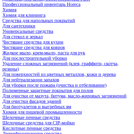
Профессиональный инвентарь Horeca
Химия
Химия для клининга
Средства для напольных покрытий
Для сантехники
Универсальные средства
Для стекол и зеркал
Чистящие средства для кухни
Чистящие средства для ковров
Жидкое мыло, крем-мыло, паста для рук
Для послестроительной уборки
Удаление сложных загрязнений (клея, граффити, скотча,
резины)
Для поверхностей из цветных металлов, кожи и дерева
Для нейтрализации запахов
Для уборки после пожара (очистка и отбеливание)
Полимерные защитные покрытия для полов
Для очистки от мазута, битума, масло-жировых загрязнений
Для очистки фасадов зданий
Для биотуалетов и выгребных ям
Химия для пищевой промышленности
Щелочные пенные средства
Щелочные средства для CIP-мойки
Кислотные пенные средства
Дезинфицирующие средства