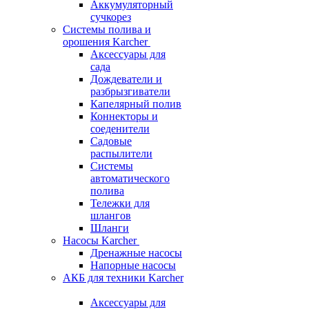
Аккумуляторный
сучкорез
Системы полива и
орошения Karcher
Аксессуары для
сада
Дождеватели и
разбрызгиватели
Капелярный полив
Коннекторы и
соеденители
Садовые
распылители
Системы
автоматического
полива
Тележки для
шлангов
Шланги
Насосы Karcher
Дренажные насосы
Напорные насосы
АКБ для техники Karcher
Аксессуары для