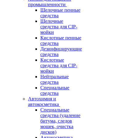
промышленности
Щелочные пенные
средства
Щелочные
средства для CIP-
мойки
Кислотные пенные
средства
Дезинфицирующие
средства
Кислотные
средства для CIP-
мойки
Нейтральные
средства
Специальные
средства
Автохимия и
автокосметика
Специальные
средства (удаление
битума, следов
мошек, очистка
дисков)
Автокосметика