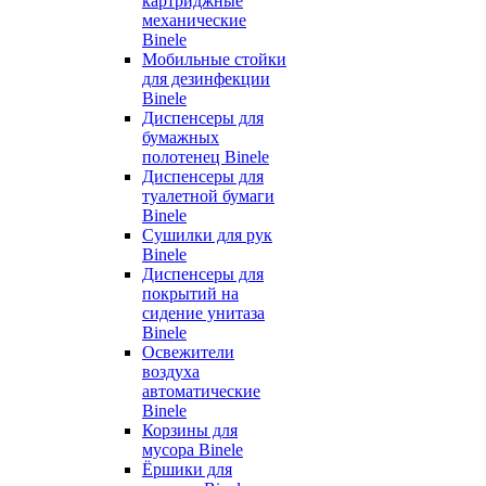
картриджные
механические
Binele
Мобильные стойки
для дезинфекции
Binele
Диспенсеры для
бумажных
полотенец Binele
Диспенсеры для
туалетной бумаги
Binele
Сушилки для рук
Binele
Диспенсеры для
покрытий на
сидение унитаза
Binele
Освежители
воздуха
автоматические
Binele
Корзины для
мусора Binele
Ёршики для