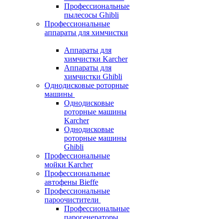
Профессиональные
пылесосы Ghibli
Профессиональные
аппараты для химчистки
Аппараты для
химчистки Karcher
Аппараты для
химчистки Ghibli
Однодисковые роторные
машины
Однодисковые
роторные машины
Karcher
Однодисковые
роторные машины
Ghibli
Профессиональные
мойки Karcher
Профессиональные
автофены Bieffe
Профессиональные
пароочистители
Профессиональные
парогенераторы