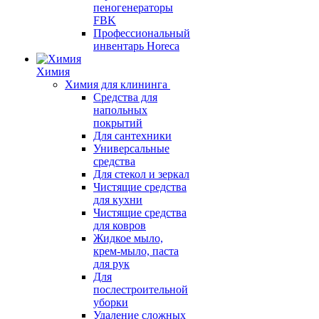
пеногенераторы
FBK
Профессиональный
инвентарь Horeca
Химия
Химия для клининга
Средства для
напольных
покрытий
Для сантехники
Универсальные
средства
Для стекол и зеркал
Чистящие средства
для кухни
Чистящие средства
для ковров
Жидкое мыло,
крем-мыло, паста
для рук
Для
послестроительной
уборки
Удаление сложных