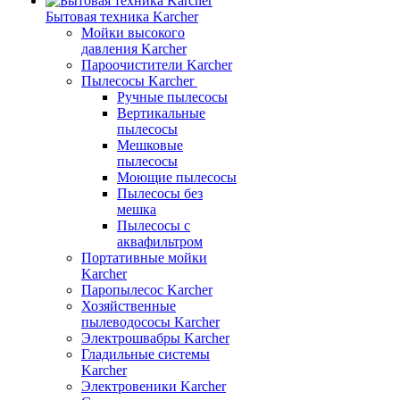
Бытовая техника Karcher
Мойки высокого
давления Karcher
Пароочистители Karcher
Пылесосы Karcher
Ручные пылесосы
Вертикальные
пылесосы
Мешковые
пылесосы
Моющие пылесосы
Пылесосы без
мешка
Пылесосы с
аквафильтром
Портативные мойки
Karcher
Паропылесос Karcher
Хозяйственные
пылеводососы Karcher
Электрошвабры Karcher
Гладильные системы
Karcher
Электровеники Karcher