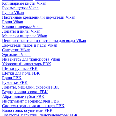
Кулинарные кисти Vikan
Ручные щетки Vikan
Ручки Vikan
Настенные крепления и держатели Vikan
Ерши Vikan
Ковши пищевые Vikan
Лопаты и вилы Vikan
Мешалки пищевые Vikan
Пенораспылители и пистолеты для воды Vikan
Держатели падов и пады Vikan
Салфетки Vikan
Эргоклин Vikan
Инвентарь для транспорта Vikan
Уборочный инвентарь FBK
Щетки ручные FBK
Щетки для пола FBK
Ерши FBK
Рукоятки FBK
Лопаты, мешалки, скребки FBK
Ведра, ковши, совки FBK
Абразивные губки FBK
Инструмент с водоподачей FBK
Системы хранения инвентаря FBK
Водосгоны, осушители FBK
Дозаторы, перчатки, пеногенераторы FBK