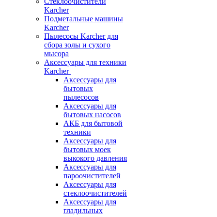
Стеклоочистители
Karcher
Подметальные машины
Karcher
Пылесосы Karcher для
сбора золы и сухого
мысора
Аксессуары для техники
Karcher
Аксессуары для
бытовых
пылесосов
Аксессуары для
бытовых насосов
АКБ для бытовой
техники
Аксессуары для
бытовых моек
выкокого давления
Аксессуары для
пароочистителей
Аксессуары для
стеклоочистителей
Аксессуары для
гладильных