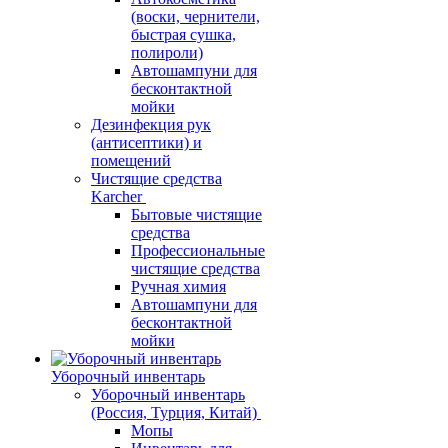
(воски, чернители,
быстрая сушка,
полироли)
Автошампуни для
бесконтактной
мойки
Дезинфекция рук
(антисептики) и
помещений
Чистящие средства
Karcher
Бытовые чистящие
средства
Профессиональные
чистящие средства
Ручная химия
Автошампуни для
бесконтактной
мойки
Уборочный инвентарь
Уборочный инвентарь
(Россия, Турция, Китай)
Мопы