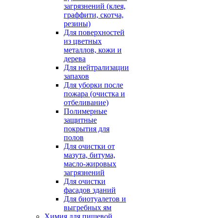
загрязнений (клея,
граффити, скотча,
резины)
Для поверхностей
из цветных
металлов, кожи и
дерева
Для нейтрализации
запахов
Для уборки после
пожара (очистка и
отбеливание)
Полимерные
защитные
покрытия для
полов
Для очистки от
мазута, битума,
масло-жировых
загрязнений
Для очистки
фасадов зданий
Для биотуалетов и
выгребных ям
Химия для пищевой