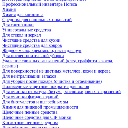
Профессиональный инвентарь Horeca
Химия
Химия для клининга
Средства для напольных покрытий
Для сантехники
Универсальные средства
Для стекол и зеркал
Чистящие средства для кухни
Чистящие средства для ковров
Жидкое мыло, крем-мыло, паста для рук
Для послестроительной уборки
Удаление сложных загрязнений (клея, граффити, скотча,
резины)
Для поверхностей из цветных металлов, кожи и дерева
Для нейтрализации запахов
Для уборки после пожара (очистка и отбеливание)
Полимерные защитные покрытия для полов
Для очистки от мазута, битума, масло-жировых загрязнений
Для очистки фасадов зданий
Для биотуалетов и выгребных ям
Химия для пищевой промышленности
Щелочные пенные средства
Щелочные средства для CIP-мойки
Кислотные пенные средства
Дезинфицирующие средства