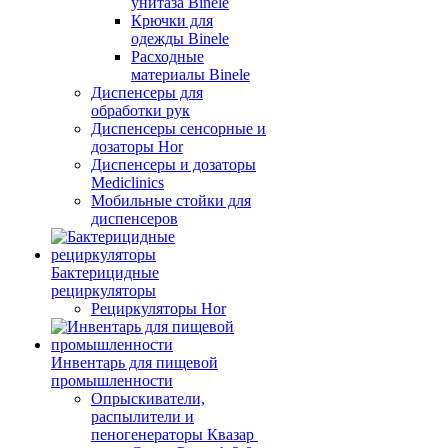
унитаза Binele
Крючки для
одежды Binele
Расходные
материалы Binele
Диспенсеры для
обработки рук
Диспенсеры сенсорные и
дозаторы Hor
Диспенсеры и дозаторы
Mediclinics
Мобильные стойки для
диспенсеров
Бактерицидные
рециркуляторы
Рециркуляторы Hor
Инвентарь для пищевой
промышленности
Опрыскиватели,
распылители и
пеногенераторы Квазар