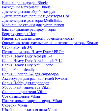
Крючки для одежды Binele
Расходные материалы Binele
Диспенсеры для обработки рук
Диспенсеры сенсорные и дозаторы Hor
Диспенсеры и дозаторы Mediclinics
Мобильные стойки для диспенсеров
Бактерицидные рециркуляторы
Рециркуляторы Hor
Инвентарь для пищевой промышленности
Опрыскиватели, распылители и пеногенераторы Квазар
Серия Pro+ ph 3-8
Пеногенераторы Heavy Duty / PRO+
Серия Heavy Duty Acid ph 1-4
Серия Heavy Duty Alka Line ph 7-14
Серия Heavy Duty AntiSilicone
Серия Food friendly
Серия Super ph 5-7 для садоводов
Аксессуары для распылителей Kwazar
Серия Hobby для садоводов
Уборочный инвентарь Vikan
Сгоны и осушители Vikan
Совки пищевые Vikan
Пластиковые пищевые ведра Vikan
Скребки Vikan
Швабры и щетки для пола Vikan