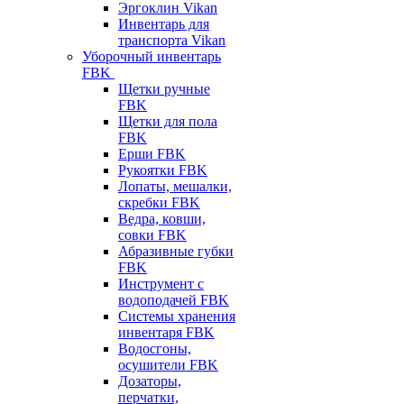
Эргоклин Vikan
Инвентарь для
транспорта Vikan
Уборочный инвентарь
FBK
Щетки ручные
FBK
Щетки для пола
FBK
Ерши FBK
Рукоятки FBK
Лопаты, мешалки,
скребки FBK
Ведра, ковши,
совки FBK
Абразивные губки
FBK
Инструмент с
водоподачей FBK
Системы хранения
инвентаря FBK
Водосгоны,
осушители FBK
Дозаторы,
перчатки,