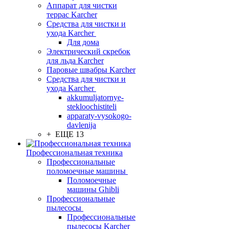
Аппарат для чистки
террас Karcher
Средства для чистки и
ухода Karcher
Для дома
Электрический скребок
для льда Karcher
Паровые швабры Karcher
Средства для чистки и
ухода Karcher
akkumuljatornye-
stekloochistiteli
apparaty-vysokogo-
davlenija
+ ЕЩЕ 13
Профессиональная техника
Профессиональные
поломоечные машины
Поломоечные
машины Ghibli
Профессиональные
пылесосы
Профессиональные
пылесосы Karcher