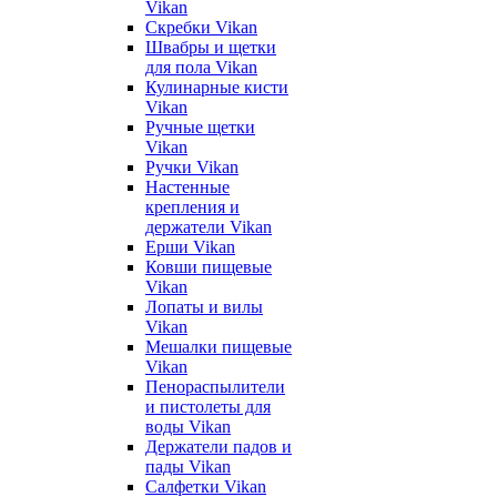
Vikan
Скребки Vikan
Швабры и щетки
для пола Vikan
Кулинарные кисти
Vikan
Ручные щетки
Vikan
Ручки Vikan
Настенные
крепления и
держатели Vikan
Ерши Vikan
Ковши пищевые
Vikan
Лопаты и вилы
Vikan
Мешалки пищевые
Vikan
Пенораспылители
и пистолеты для
воды Vikan
Держатели падов и
пады Vikan
Салфетки Vikan