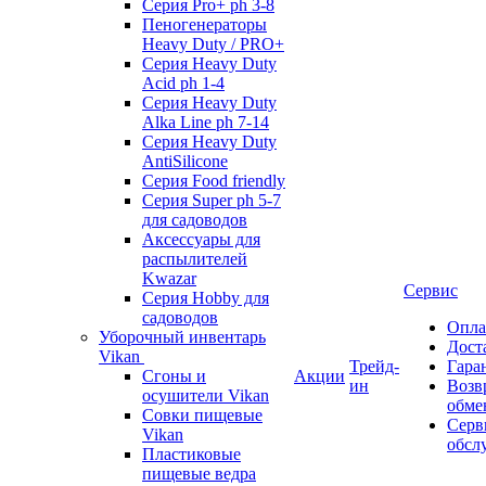
Серия Pro+ ph 3-8
Пеногенераторы
Heavy Duty / PRO+
Серия Heavy Duty
Acid ph 1-4
Серия Heavy Duty
Alka Line ph 7-14
Серия Heavy Duty
AntiSilicone
Серия Food friendly
Серия Super ph 5-7
для садоводов
Аксессуары для
распылителей
Kwazar
Сервис
Серия Hobby для
садоводов
Опла
Уборочный инвентарь
Дост
Vikan
Трейд-
Гара
Сгоны и
Акции
ин
Возв
осушители Vikan
обме
Совки пищевые
Серв
Vikan
обсл
Пластиковые
пищевые ведра