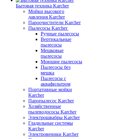
Бытовая техника Karcher
Мойки высокого
давления Karcher
Пароочистители Karcher
Пылесосы Karcher
Ручные пылесосы
Вертикальные
пылесосы
Мешковые
пылесосы
Моющие пылесосы
Пылесосы без
мешка
Пылесосы с
аквафильтром
Портативные мойки
Karcher
Паропылесос Karcher
Хозяйственные
пылеводососы Karcher
Электрошвабры Karcher
Гладильные системы
Karcher
Электровеники Karcher