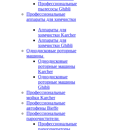
Профессиональные
пылесосы Ghibli
Профессиональные
аппараты для химчистки
Аппараты для
химчистки Karcher
Аппараты для
химчистки Ghibli
Однодисковые роторные
машины
Однодисковые
роторные машины
Karcher
Однодисковые
роторные машины
Ghibli
Профессиональные
мойки Karcher
Профессиональные
автофены Bieffe
Профессиональные
пароочистители
Профессиональные
парогенераторы