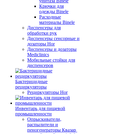
унитаза Binele
Крючки для
одежды Binele
Расходные
материалы Binele
Диспенсеры для
обработки рук
Диспенсеры сенсорные и
дозаторы Hor
Диспенсеры и дозаторы
Mediclinics
Мобильные стойки для
диспенсеров
Бактерицидные
рециркуляторы
Рециркуляторы Hor
Инвентарь для пищевой
промышленности
Опрыскиватели,
распылители и
пеногенераторы Квазар