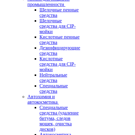
промышленности
Щелочные пенные
средства
Щелочные
средства для CIP-
мойки
Кислотные пенные
средства
Дезинфицирующие
средства
Кислотные
средства для CIP-
мойки
Нейтральные
средства
Специальные
средства
Автохимия и
автокосметика
Специальные
средства (удаление
битума, следов
мошек, очистка
дисков)
Автокосметика