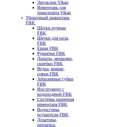
Эргоклин Vikan
Инвентарь для
транспорта Vikan
Уборочный инвентарь
FBK
Щетки ручные
FBK
Щетки для пола
FBK
Ерши FBK
Рукоятки FBK
Лопаты, мешалки,
скребки FBK
Ведра, ковши,
совки FBK
Абразивные губки
FBK
Инструмент с
водоподачей FBK
Системы хранения
инвентаря FBK
Водосгоны,
осушители FBK
Дозаторы,
перчатки,