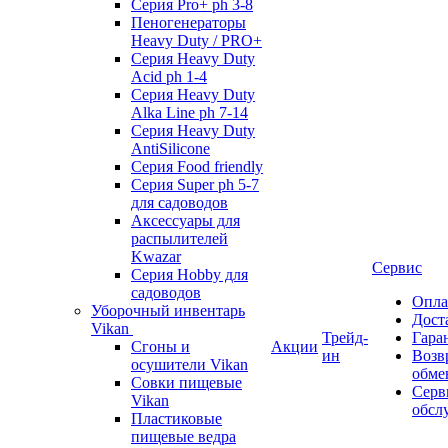
Серия Pro+ ph 3-8
Пеногенераторы
Heavy Duty / PRO+
Серия Heavy Duty
Acid ph 1-4
Серия Heavy Duty
Alka Line ph 7-14
Серия Heavy Duty
AntiSilicone
Серия Food friendly
Серия Super ph 5-7
для садоводов
Аксессуары для
распылителей
Kwazar
Сервис
Серия Hobby для
садоводов
Опла
Уборочный инвентарь
Дост
Vikan
Трейд-
Гара
Сгоны и
Акции
ин
Возв
осушители Vikan
обме
Совки пищевые
Серв
Vikan
обсл
Пластиковые
пищевые ведра