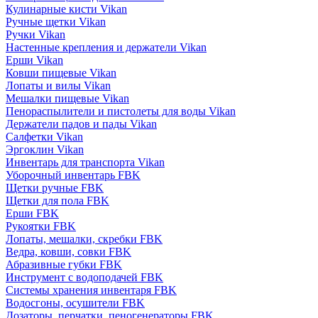
Кулинарные кисти Vikan
Ручные щетки Vikan
Ручки Vikan
Настенные крепления и держатели Vikan
Ерши Vikan
Ковши пищевые Vikan
Лопаты и вилы Vikan
Мешалки пищевые Vikan
Пенораспылители и пистолеты для воды Vikan
Держатели падов и пады Vikan
Салфетки Vikan
Эргоклин Vikan
Инвентарь для транспорта Vikan
Уборочный инвентарь FBK
Щетки ручные FBK
Щетки для пола FBK
Ерши FBK
Рукоятки FBK
Лопаты, мешалки, скребки FBK
Ведра, ковши, совки FBK
Абразивные губки FBK
Инструмент с водоподачей FBK
Системы хранения инвентаря FBK
Водосгоны, осушители FBK
Дозаторы, перчатки, пеногенераторы FBK