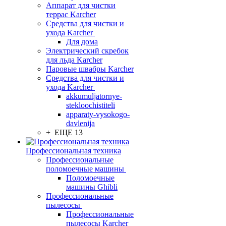
Аппарат для чистки
террас Karcher
Средства для чистки и
ухода Karcher
Для дома
Электрический скребок
для льда Karcher
Паровые швабры Karcher
Средства для чистки и
ухода Karcher
akkumuljatornye-
stekloochistiteli
apparaty-vysokogo-
davlenija
+ ЕЩЕ 13
Профессиональная техника
Профессиональные
поломоечные машины
Поломоечные
машины Ghibli
Профессиональные
пылесосы
Профессиональные
пылесосы Karcher