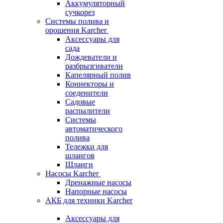
Аккумуляторный
сучкорез
Системы полива и
орошения Karcher
Аксессуары для
сада
Дождеватели и
разбрызгиватели
Капелярный полив
Коннекторы и
соеденители
Садовые
распылители
Системы
автоматического
полива
Тележки для
шлангов
Шланги
Насосы Karcher
Дренажные насосы
Напорные насосы
АКБ для техники Karcher
Аксессуары для