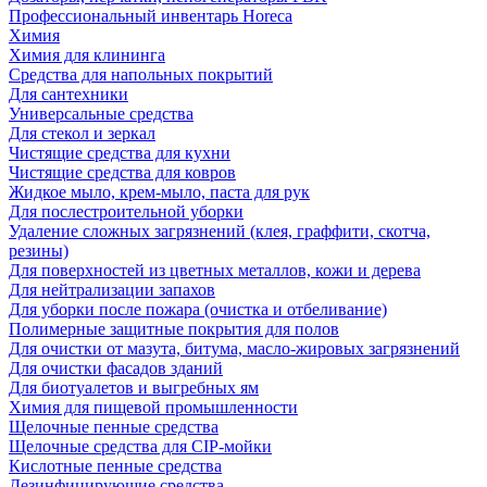
Профессиональный инвентарь Horeca
Химия
Химия для клининга
Средства для напольных покрытий
Для сантехники
Универсальные средства
Для стекол и зеркал
Чистящие средства для кухни
Чистящие средства для ковров
Жидкое мыло, крем-мыло, паста для рук
Для послестроительной уборки
Удаление сложных загрязнений (клея, граффити, скотча,
резины)
Для поверхностей из цветных металлов, кожи и дерева
Для нейтрализации запахов
Для уборки после пожара (очистка и отбеливание)
Полимерные защитные покрытия для полов
Для очистки от мазута, битума, масло-жировых загрязнений
Для очистки фасадов зданий
Для биотуалетов и выгребных ям
Химия для пищевой промышленности
Щелочные пенные средства
Щелочные средства для CIP-мойки
Кислотные пенные средства
Дезинфицирующие средства