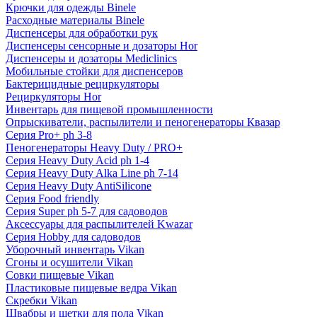
Крючки для одежды Binele
Расходные материалы Binele
Диспенсеры для обработки рук
Диспенсеры сенсорные и дозаторы Hor
Диспенсеры и дозаторы Mediclinics
Мобильные стойки для диспенсеров
Бактерицидные рециркуляторы
Рециркуляторы Hor
Инвентарь для пищевой промышленности
Опрыскиватели, распылители и пеногенераторы Квазар
Серия Pro+ ph 3-8
Пеногенераторы Heavy Duty / PRO+
Серия Heavy Duty Acid ph 1-4
Серия Heavy Duty Alka Line ph 7-14
Серия Heavy Duty AntiSilicone
Серия Food friendly
Серия Super ph 5-7 для садоводов
Аксессуары для распылителей Kwazar
Серия Hobby для садоводов
Уборочный инвентарь Vikan
Сгоны и осушители Vikan
Совки пищевые Vikan
Пластиковые пищевые ведра Vikan
Скребки Vikan
Швабры и щетки для пола Vikan