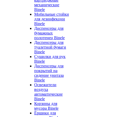
картриджные
механические
Binele
Мобильные стойки
для дезинфекции
Binele
Диспенсеры для
бумажных
полотенец Binele
Диспенсеры для
туалетной бумаги
Binele
Сушилки для рук
Binele
Диспенсеры для
покрытий на
сидение унитаза
Binele
Освежители
воздуха
автоматические
Binele
Корзины для
мусора Binele
Ёршики для