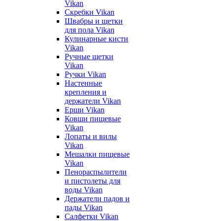
Vikan
Скребки Vikan
Швабры и щетки
для пола Vikan
Кулинарные кисти
Vikan
Ручные щетки
Vikan
Ручки Vikan
Настенные
крепления и
держатели Vikan
Ерши Vikan
Ковши пищевые
Vikan
Лопаты и вилы
Vikan
Мешалки пищевые
Vikan
Пенораспылители
и пистолеты для
воды Vikan
Держатели падов и
пады Vikan
Салфетки Vikan