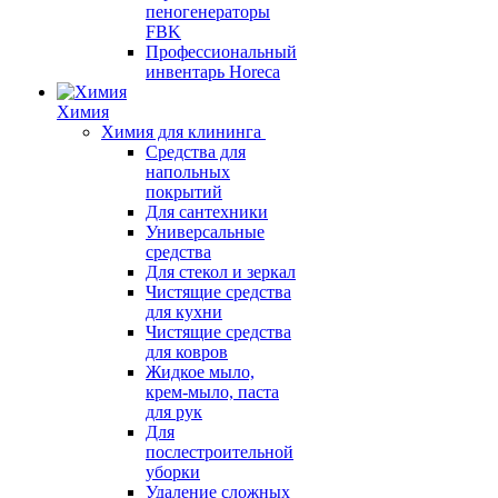
пеногенераторы
FBK
Профессиональный
инвентарь Horeca
Химия
Химия для клининга
Средства для
напольных
покрытий
Для сантехники
Универсальные
средства
Для стекол и зеркал
Чистящие средства
для кухни
Чистящие средства
для ковров
Жидкое мыло,
крем-мыло, паста
для рук
Для
послестроительной
уборки
Удаление сложных