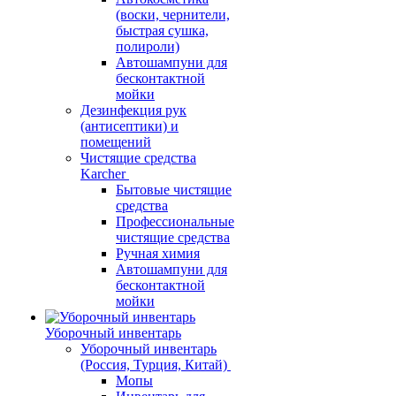
(воски, чернители,
быстрая сушка,
полироли)
Автошампуни для
бесконтактной
мойки
Дезинфекция рук
(антисептики) и
помещений
Чистящие средства
Karcher
Бытовые чистящие
средства
Профессиональные
чистящие средства
Ручная химия
Автошампуни для
бесконтактной
мойки
Уборочный инвентарь
Уборочный инвентарь
(Россия, Турция, Китай)
Мопы