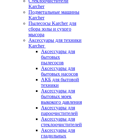
Стеклоочистители
Karcher
Подметальные машины
Karcher
Пылесосы Karcher для
сбора золы и сухого
мысора
Аксессуары для техники
Karcher
Аксессуары для
бытовых
пылесосов
Аксессуары для
бытовых насосов
АКБ для бытовой
техники
Аксессуары для
бытовых моек
выкокого давления
Аксессуары для
пароочистителей
Аксессуары для
стеклоочистителей
Аксессуары для
гладильных