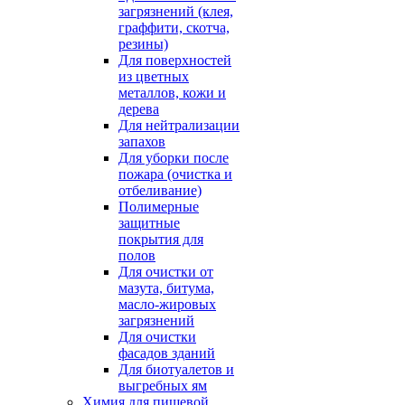
загрязнений (клея,
граффити, скотча,
резины)
Для поверхностей
из цветных
металлов, кожи и
дерева
Для нейтрализации
запахов
Для уборки после
пожара (очистка и
отбеливание)
Полимерные
защитные
покрытия для
полов
Для очистки от
мазута, битума,
масло-жировых
загрязнений
Для очистки
фасадов зданий
Для биотуалетов и
выгребных ям
Химия для пищевой