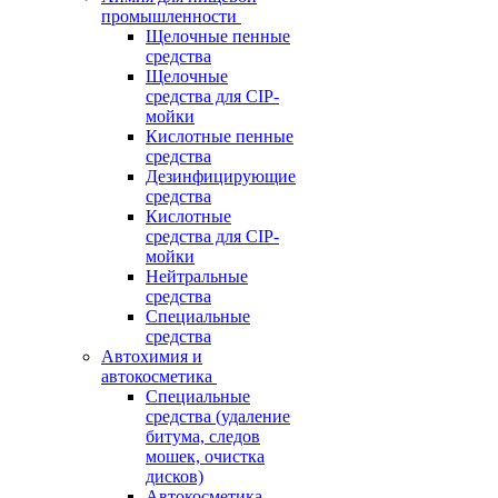
промышленности
Щелочные пенные
средства
Щелочные
средства для CIP-
мойки
Кислотные пенные
средства
Дезинфицирующие
средства
Кислотные
средства для CIP-
мойки
Нейтральные
средства
Специальные
средства
Автохимия и
автокосметика
Специальные
средства (удаление
битума, следов
мошек, очистка
дисков)
Автокосметика