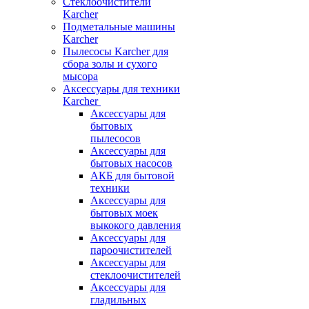
Стеклоочистители
Karcher
Подметальные машины
Karcher
Пылесосы Karcher для
сбора золы и сухого
мысора
Аксессуары для техники
Karcher
Аксессуары для
бытовых
пылесосов
Аксессуары для
бытовых насосов
АКБ для бытовой
техники
Аксессуары для
бытовых моек
выкокого давления
Аксессуары для
пароочистителей
Аксессуары для
стеклоочистителей
Аксессуары для
гладильных