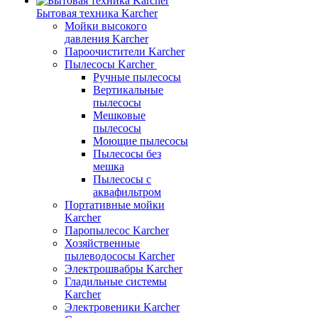
Бытовая техника Karcher
Мойки высокого
давления Karcher
Пароочистители Karcher
Пылесосы Karcher
Ручные пылесосы
Вертикальные
пылесосы
Мешковые
пылесосы
Моющие пылесосы
Пылесосы без
мешка
Пылесосы с
аквафильтром
Портативные мойки
Karcher
Паропылесос Karcher
Хозяйственные
пылеводососы Karcher
Электрошвабры Karcher
Гладильные системы
Karcher
Электровеники Karcher