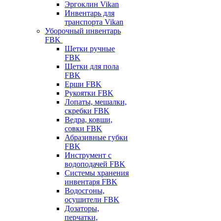
Эргоклин Vikan
Инвентарь для
транспорта Vikan
Уборочный инвентарь
FBK
Щетки ручные
FBK
Щетки для пола
FBK
Ерши FBK
Рукоятки FBK
Лопаты, мешалки,
скребки FBK
Ведра, ковши,
совки FBK
Абразивные губки
FBK
Инструмент с
водоподачей FBK
Системы хранения
инвентаря FBK
Водосгоны,
осушители FBK
Дозаторы,
перчатки,