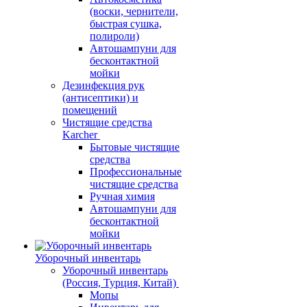
(воски, чернители,
быстрая сушка,
полироли)
Автошампуни для
бесконтактной
мойки
Дезинфекция рук
(антисептики) и
помещений
Чистящие средства
Karcher
Бытовые чистящие
средства
Профессиональные
чистящие средства
Ручная химия
Автошампуни для
бесконтактной
мойки
Уборочный инвентарь
Уборочный инвентарь
(Россия, Турция, Китай)
Мопы