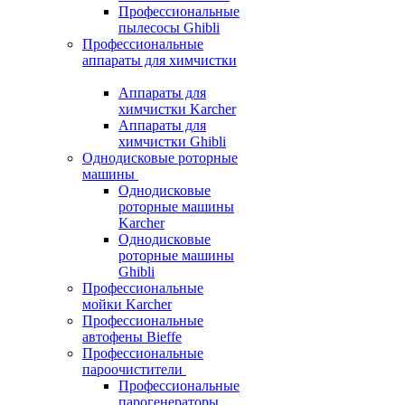
Профессиональные
пылесосы Ghibli
Профессиональные
аппараты для химчистки
Аппараты для
химчистки Karcher
Аппараты для
химчистки Ghibli
Однодисковые роторные
машины
Однодисковые
роторные машины
Karcher
Однодисковые
роторные машины
Ghibli
Профессиональные
мойки Karcher
Профессиональные
автофены Bieffe
Профессиональные
пароочистители
Профессиональные
парогенераторы