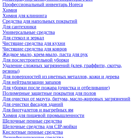
Профессиональный инвентарь Horeca
Химия
Химия для клининга
Средства для напольных покрытий
Для сантехники
Универсальные средства
Для стекол и зеркал
Чистящие средства для кухни
Чистящие средства для ковров
Жидкое мыло, крем-мыло, паста для рук
Для послестроительной уборки
Удаление сложных загрязнений (клея, граффити, скотча,
резины)
Для поверхностей из цветных металлов, кожи и дерева
Для нейтрализации запахов
Для уборки после пожара (очистка и отбеливание)
Полимерные защитные покрытия для полов
Для очистки от мазута, битума, масло-жировых загрязнений
Для очистки фасадов зданий
Для биотуалетов и выгребных ям
Химия для пищевой промышленности
Щелочные пенные средства
Щелочные средства для CIP-мойки
Кислотные пенные средства
Дезинфицирующие средства