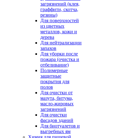
загрязнений (клея,
граффити, скотча,
резины)
Для поверхностей
из цветных
металлов, кожи и
дерева
Для нейтрализации
запахов
Для уборки после
пожара (очистка и
отбеливание)
Полимерные
защитные
покрытия для
полов
Для очистки от
мазута, битума,
масло-жировых
загрязнений
Для очистки
фасадов зданий
Для биотуалетов и
выгребных ям
Химия для пищевой