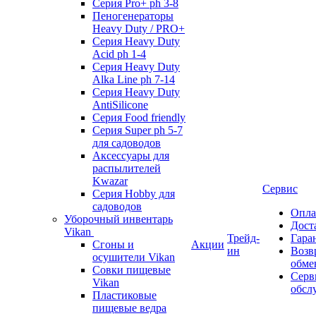
Серия Pro+ ph 3-8
Пеногенераторы
Heavy Duty / PRO+
Серия Heavy Duty
Acid ph 1-4
Серия Heavy Duty
Alka Line ph 7-14
Серия Heavy Duty
AntiSilicone
Серия Food friendly
Серия Super ph 5-7
для садоводов
Аксессуары для
распылителей
Kwazar
Сервис
Серия Hobby для
садоводов
Опла
Уборочный инвентарь
Дост
Vikan
Трейд-
Гара
Сгоны и
Акции
ин
Возв
осушители Vikan
обме
Совки пищевые
Серв
Vikan
обсл
Пластиковые
пищевые ведра