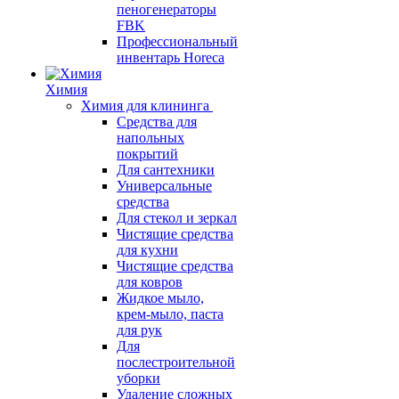
пеногенераторы
FBK
Профессиональный
инвентарь Horeca
Химия
Химия для клининга
Средства для
напольных
покрытий
Для сантехники
Универсальные
средства
Для стекол и зеркал
Чистящие средства
для кухни
Чистящие средства
для ковров
Жидкое мыло,
крем-мыло, паста
для рук
Для
послестроительной
уборки
Удаление сложных