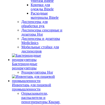
унитаза Binele
Крючки для
одежды Binele
Расходные
материалы Binele
Диспенсеры для
обработки рук
Диспенсеры сенсорные и
дозаторы Hor
Диспенсеры и дозаторы
Mediclinics
Мобильные стойки для
диспенсеров
Бактерицидные
рециркуляторы
Рециркуляторы Hor
Инвентарь для пищевой
промышленности
Опрыскиватели,
распылители и
пеногенераторы Квазар