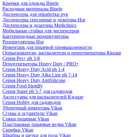
Крючки для одежды Binele
Расходные материалы Binele
Диспенсеры для обработки рук
Диспенсеры сенсорные и дозаторы Hor
Диспенсеры и дозаторы Mediclinics
Мобильные стойки для диспенсеров
Бактерицидные рециркуляторы
Рециркуляторы Hor
Инвентарь для пищевой промышленности
Опрыскиватели, распылители и пеногенераторы Квазар
Серия Pro+ ph 3-8
Пеногенераторы Heavy Duty / PRO+
Серия Heavy Duty Acid ph 1-4
Серия Heavy Duty Alka Line ph 7-14
Серия Heavy Duty AntiSilicone
Серия Food friendly
Серия Super ph 5-7 для садоводов
Аксессуары для распылителей Kwazar
Серия Hobby для садоводов
Уборочный инвентарь Vikan
Сгоны и осушители Vikan
Совки пищевые Vikan
Пластиковые пищевые ведра Vikan
Скребки Vikan
Швабры и щетки для пола Vikan