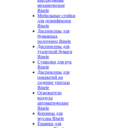
картриджные
механические
Binele
Мобильные стойки
для дезинфекции
Binele
Диспенсеры для
бумажных
полотенец Binele
Диспенсеры для
туалетной бумаги
Binele
Сушилки для рук
Binele
Диспенсеры для
покрытий на
сидение унитаза
Binele
Освежители
воздуха
автоматические
Binele
Корзины для
мусора Binele
Ёршики для