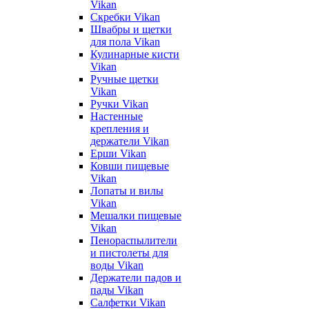
Vikan
Скребки Vikan
Швабры и щетки
для пола Vikan
Кулинарные кисти
Vikan
Ручные щетки
Vikan
Ручки Vikan
Настенные
крепления и
держатели Vikan
Ерши Vikan
Ковши пищевые
Vikan
Лопаты и вилы
Vikan
Мешалки пищевые
Vikan
Пенораспылители
и пистолеты для
воды Vikan
Держатели падов и
пады Vikan
Салфетки Vikan