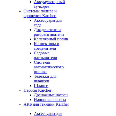
Аккумуляторный
сучкорез
Системы полива и
орошения Karcher
Аксессуары для
сада
Дождеватели и
разбрызгиватели
Капелярный полив
Коннекторы и
соеденители
Садовые
распылители
Системы
автоматического
полива
Тележки для
шлангов
Шланги
Насосы Karcher
Дренажные насосы
Напорные насосы
АКБ для техники Karcher
Аксессуары для