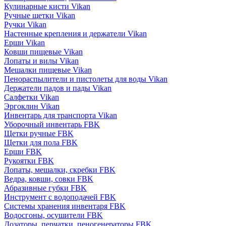
Кулинарные кисти Vikan
Ручные щетки Vikan
Ручки Vikan
Настенные крепления и держатели Vikan
Ерши Vikan
Ковши пищевые Vikan
Лопаты и вилы Vikan
Мешалки пищевые Vikan
Пенораспылители и пистолеты для воды Vikan
Держатели падов и пады Vikan
Салфетки Vikan
Эргоклин Vikan
Инвентарь для транспорта Vikan
Уборочный инвентарь FBK
Щетки ручные FBK
Щетки для пола FBK
Ерши FBK
Рукоятки FBK
Лопаты, мешалки, скребки FBK
Ведра, ковши, совки FBK
Абразивные губки FBK
Инструмент с водоподачей FBK
Системы хранения инвентаря FBK
Водосгоны, осушители FBK
Дозаторы, перчатки, пеногенераторы FBK