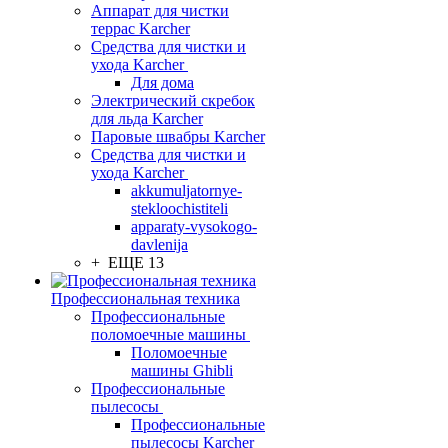
Аппарат для чистки
террас Karcher
Средства для чистки и
ухода Karcher
Для дома
Электрический скребок
для льда Karcher
Паровые швабры Karcher
Средства для чистки и
ухода Karcher
akkumuljatornye-
stekloochistiteli
apparaty-vysokogo-
davlenija
+ ЕЩЕ 13
Профессиональная техника
Профессиональные
поломоечные машины
Поломоечные
машины Ghibli
Профессиональные
пылесосы
Профессиональные
пылесосы Karcher