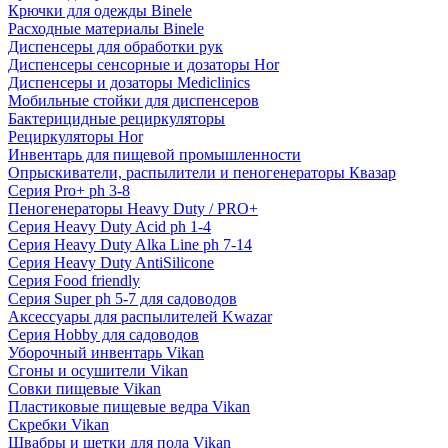
Крючки для одежды Binele
Расходные материалы Binele
Диспенсеры для обработки рук
Диспенсеры сенсорные и дозаторы Hor
Диспенсеры и дозаторы Mediclinics
Мобильные стойки для диспенсеров
Бактерицидные рециркуляторы
Рециркуляторы Hor
Инвентарь для пищевой промышленности
Опрыскиватели, распылители и пеногенераторы Квазар
Серия Pro+ ph 3-8
Пеногенераторы Heavy Duty / PRO+
Серия Heavy Duty Acid ph 1-4
Серия Heavy Duty Alka Line ph 7-14
Серия Heavy Duty AntiSilicone
Серия Food friendly
Серия Super ph 5-7 для садоводов
Аксессуары для распылителей Kwazar
Серия Hobby для садоводов
Уборочный инвентарь Vikan
Сгоны и осушители Vikan
Совки пищевые Vikan
Пластиковые пищевые ведра Vikan
Скребки Vikan
Швабры и щетки для пола Vikan