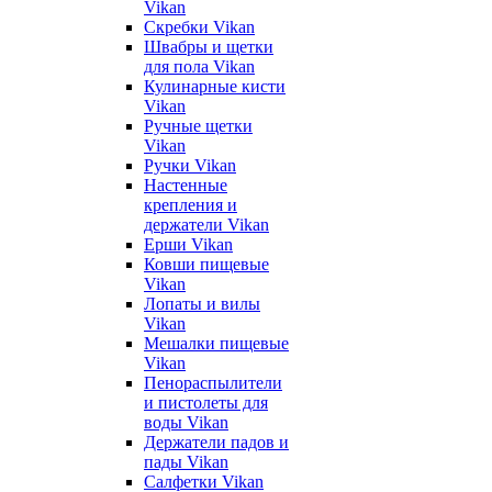
Vikan
Скребки Vikan
Швабры и щетки
для пола Vikan
Кулинарные кисти
Vikan
Ручные щетки
Vikan
Ручки Vikan
Настенные
крепления и
держатели Vikan
Ерши Vikan
Ковши пищевые
Vikan
Лопаты и вилы
Vikan
Мешалки пищевые
Vikan
Пенораспылители
и пистолеты для
воды Vikan
Держатели падов и
пады Vikan
Салфетки Vikan