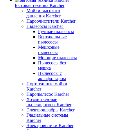
Бытовая техника Karcher
Мойки высокого
давления Karcher
Пароочистители Karcher
Пылесосы Karcher
Ручные пылесосы
Вертикальные
пылесосы
Мешковые
пылесосы
Моющие пылесосы
Пылесосы без
мешка
Пылесосы с
аквафильтром
Портативные мойки
Karcher
Паропылесос Karcher
Хозяйственные
пылеводососы Karcher
Электрошвабры Karcher
Гладильные системы
Karcher
Электровеники Karcher