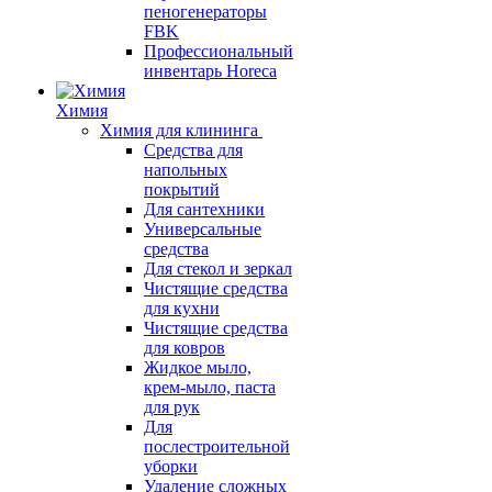
пеногенераторы
FBK
Профессиональный
инвентарь Horeca
Химия
Химия для клининга
Средства для
напольных
покрытий
Для сантехники
Универсальные
средства
Для стекол и зеркал
Чистящие средства
для кухни
Чистящие средства
для ковров
Жидкое мыло,
крем-мыло, паста
для рук
Для
послестроительной
уборки
Удаление сложных