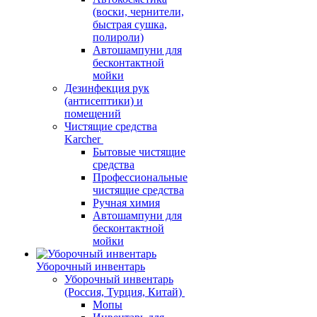
(воски, чернители,
быстрая сушка,
полироли)
Автошампуни для
бесконтактной
мойки
Дезинфекция рук
(антисептики) и
помещений
Чистящие средства
Karcher
Бытовые чистящие
средства
Профессиональные
чистящие средства
Ручная химия
Автошампуни для
бесконтактной
мойки
Уборочный инвентарь
Уборочный инвентарь
(Россия, Турция, Китай)
Мопы