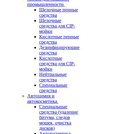
промышленности
Щелочные пенные
средства
Щелочные
средства для CIP-
мойки
Кислотные пенные
средства
Дезинфицирующие
средства
Кислотные
средства для CIP-
мойки
Нейтральные
средства
Специальные
средства
Автохимия и
автокосметика
Специальные
средства (удаление
битума, следов
мошек, очистка
дисков)
Автокосметика