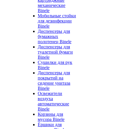
картриджные
механические
Binele
Мобильные стойки
для дезинфекции
Binele
Диспенсеры для
бумажных
полотенец Binele
Диспенсеры для
туалетной бумаги
Binele
Сушилки для рук
Binele
Диспенсеры для
покрытий на
сидение унитаза
Binele
Освежители
воздуха
автоматические
Binele
Корзины для
мусора Binele
Ёршики для