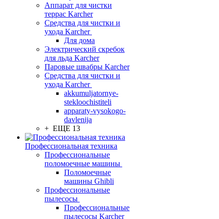
Аппарат для чистки
террас Karcher
Средства для чистки и
ухода Karcher
Для дома
Электрический скребок
для льда Karcher
Паровые швабры Karcher
Средства для чистки и
ухода Karcher
akkumuljatornye-
stekloochistiteli
apparaty-vysokogo-
davlenija
+ ЕЩЕ 13
Профессиональная техника
Профессиональные
поломоечные машины
Поломоечные
машины Ghibli
Профессиональные
пылесосы
Профессиональные
пылесосы Karcher