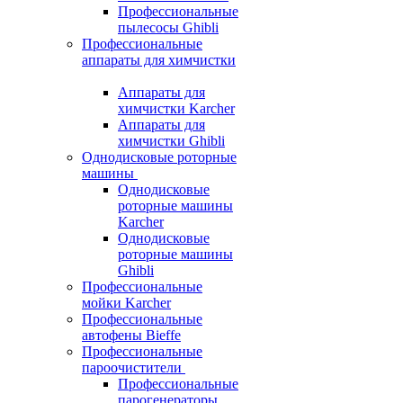
Профессиональные
пылесосы Ghibli
Профессиональные
аппараты для химчистки
Аппараты для
химчистки Karcher
Аппараты для
химчистки Ghibli
Однодисковые роторные
машины
Однодисковые
роторные машины
Karcher
Однодисковые
роторные машины
Ghibli
Профессиональные
мойки Karcher
Профессиональные
автофены Bieffe
Профессиональные
пароочистители
Профессиональные
парогенераторы