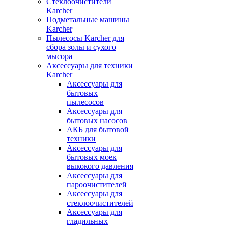
Стеклоочистители
Karcher
Подметальные машины
Karcher
Пылесосы Karcher для
сбора золы и сухого
мысора
Аксессуары для техники
Karcher
Аксессуары для
бытовых
пылесосов
Аксессуары для
бытовых насосов
АКБ для бытовой
техники
Аксессуары для
бытовых моек
выкокого давления
Аксессуары для
пароочистителей
Аксессуары для
стеклоочистителей
Аксессуары для
гладильных