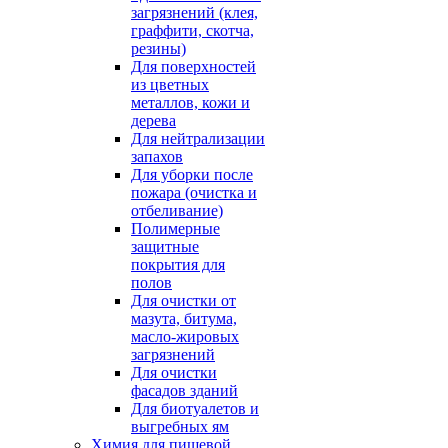
загрязнений (клея,
граффити, скотча,
резины)
Для поверхностей
из цветных
металлов, кожи и
дерева
Для нейтрализации
запахов
Для уборки после
пожара (очистка и
отбеливание)
Полимерные
защитные
покрытия для
полов
Для очистки от
мазута, битума,
масло-жировых
загрязнений
Для очистки
фасадов зданий
Для биотуалетов и
выгребных ям
Химия для пищевой