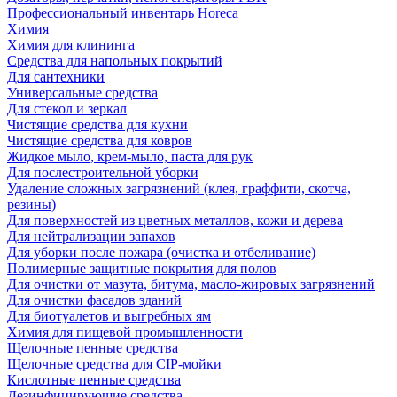
Профессиональный инвентарь Horeca
Химия
Химия для клининга
Средства для напольных покрытий
Для сантехники
Универсальные средства
Для стекол и зеркал
Чистящие средства для кухни
Чистящие средства для ковров
Жидкое мыло, крем-мыло, паста для рук
Для послестроительной уборки
Удаление сложных загрязнений (клея, граффити, скотча,
резины)
Для поверхностей из цветных металлов, кожи и дерева
Для нейтрализации запахов
Для уборки после пожара (очистка и отбеливание)
Полимерные защитные покрытия для полов
Для очистки от мазута, битума, масло-жировых загрязнений
Для очистки фасадов зданий
Для биотуалетов и выгребных ям
Химия для пищевой промышленности
Щелочные пенные средства
Щелочные средства для CIP-мойки
Кислотные пенные средства
Дезинфицирующие средства