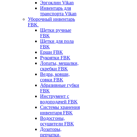
Эргоклин Vikan
Инвентарь для
транспорта Vikan
Уборочный инвентарь
FBK
Щетки ручные
FBK
Щетки для пола
FBK
Ерши FBK
Рукоятки FBK
Лопаты, мешалки,
скребки FBK
Ведра, ковши,
совки FBK
Абразивные губки
FBK
Инструмент с
водоподачей FBK
Системы хранения
инвентаря FBK
Водосгоны,
осушители FBK
Дозаторы,
перчатки,