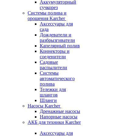
Аккумуляторный
сучкорез
Системы полива и
орошения Karcher
Аксессуары для
сада
Дождеватели и
разбрызгиватели
Капелярный полив
Коннекторы и
соеденители
Садовые
распылители
Системы
автоматического
полива
Тележки для
шлангов
Шланги
Насосы Karcher
Дренажные насосы
Напорные насосы
АКБ для техники Karcher
Аксессуары для