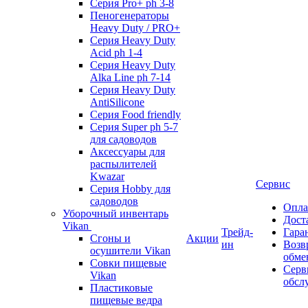
Серия Pro+ ph 3-8
Пеногенераторы
Heavy Duty / PRO+
Серия Heavy Duty
Acid ph 1-4
Серия Heavy Duty
Alka Line ph 7-14
Серия Heavy Duty
AntiSilicone
Серия Food friendly
Серия Super ph 5-7
для садоводов
Аксессуары для
распылителей
Kwazar
Сервис
Серия Hobby для
садоводов
Опла
Уборочный инвентарь
Дост
Vikan
Трейд-
Гара
Сгоны и
Акции
ин
Возв
осушители Vikan
обме
Совки пищевые
Серв
Vikan
обсл
Пластиковые
пищевые ведра