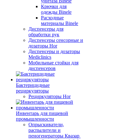
унитаза Binele
Крючки для
одежды Binele
Расходные
материалы Binele
Диспенсеры для
обработки рук
Диспенсеры сенсорные и
дозаторы Hor
Диспенсеры и дозаторы
Mediclinics
Мобильные стойки для
диспенсеров
Бактерицидные
рециркуляторы
Рециркуляторы Hor
Инвентарь для пищевой
промышленности
Опрыскиватели,
распылители и
пеногенераторы Квазар