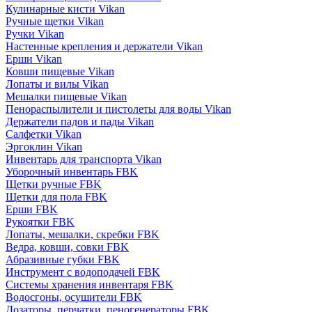
Кулинарные кисти Vikan
Ручные щетки Vikan
Ручки Vikan
Настенные крепления и держатели Vikan
Ерши Vikan
Ковши пищевые Vikan
Лопаты и вилы Vikan
Мешалки пищевые Vikan
Пенораспылители и пистолеты для воды Vikan
Держатели падов и пады Vikan
Салфетки Vikan
Эргоклин Vikan
Инвентарь для транспорта Vikan
Уборочный инвентарь FBK
Щетки ручные FBK
Щетки для пола FBK
Ерши FBK
Рукоятки FBK
Лопаты, мешалки, скребки FBK
Ведра, ковши, совки FBK
Абразивные губки FBK
Инструмент с водоподачей FBK
Системы хранения инвентаря FBK
Водосгоны, осушители FBK
Дозаторы, перчатки, пеногенераторы FBK