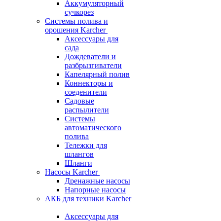
Аккумуляторный
сучкорез
Системы полива и
орошения Karcher
Аксессуары для
сада
Дождеватели и
разбрызгиватели
Капелярный полив
Коннекторы и
соеденители
Садовые
распылители
Системы
автоматического
полива
Тележки для
шлангов
Шланги
Насосы Karcher
Дренажные насосы
Напорные насосы
АКБ для техники Karcher
Аксессуары для