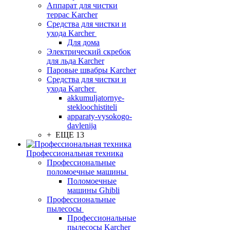
Аппарат для чистки
террас Karcher
Средства для чистки и
ухода Karcher
Для дома
Электрический скребок
для льда Karcher
Паровые швабры Karcher
Средства для чистки и
ухода Karcher
akkumuljatornye-
stekloochistiteli
apparaty-vysokogo-
davlenija
+ ЕЩЕ 13
Профессиональная техника
Профессиональные
поломоечные машины
Поломоечные
машины Ghibli
Профессиональные
пылесосы
Профессиональные
пылесосы Karcher