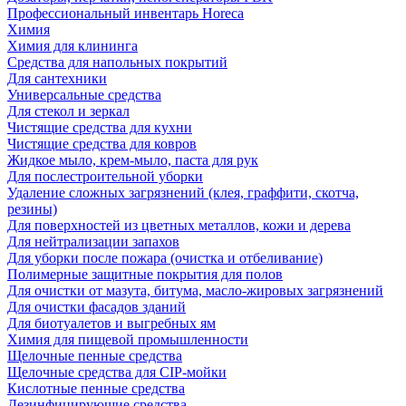
Профессиональный инвентарь Horeca
Химия
Химия для клининга
Средства для напольных покрытий
Для сантехники
Универсальные средства
Для стекол и зеркал
Чистящие средства для кухни
Чистящие средства для ковров
Жидкое мыло, крем-мыло, паста для рук
Для послестроительной уборки
Удаление сложных загрязнений (клея, граффити, скотча,
резины)
Для поверхностей из цветных металлов, кожи и дерева
Для нейтрализации запахов
Для уборки после пожара (очистка и отбеливание)
Полимерные защитные покрытия для полов
Для очистки от мазута, битума, масло-жировых загрязнений
Для очистки фасадов зданий
Для биотуалетов и выгребных ям
Химия для пищевой промышленности
Щелочные пенные средства
Щелочные средства для CIP-мойки
Кислотные пенные средства
Дезинфицирующие средства