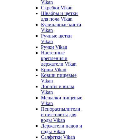
Vikan
Скребки Vikan
Швабры и щетки
для пола Vikan
Кулинарные кисти
Vikan
Ручные щетки
Vikan
Ручки Vikan
Настенные
крепления и
держатели Vikan
Ерши Vikan
Ковши пищевые
Vikan
Лопаты и вилы
Vikan
Мешалки пищевые
Vikan
Пенораспылители
и пистолеты для
воды Vikan
Держатели падов и
пады Vikan
Салфетки Vikan