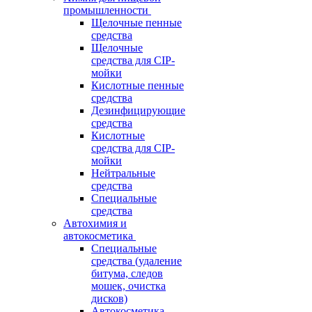
промышленности
Щелочные пенные
средства
Щелочные
средства для CIP-
мойки
Кислотные пенные
средства
Дезинфицирующие
средства
Кислотные
средства для CIP-
мойки
Нейтральные
средства
Специальные
средства
Автохимия и
автокосметика
Специальные
средства (удаление
битума, следов
мошек, очистка
дисков)
Автокосметика