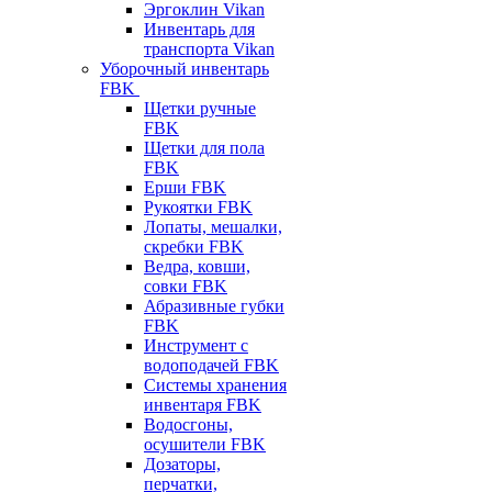
Эргоклин Vikan
Инвентарь для
транспорта Vikan
Уборочный инвентарь
FBK
Щетки ручные
FBK
Щетки для пола
FBK
Ерши FBK
Рукоятки FBK
Лопаты, мешалки,
скребки FBK
Ведра, ковши,
совки FBK
Абразивные губки
FBK
Инструмент с
водоподачей FBK
Системы хранения
инвентаря FBK
Водосгоны,
осушители FBK
Дозаторы,
перчатки,