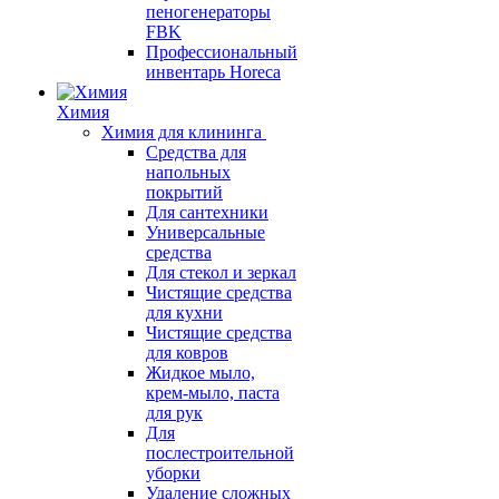
пеногенераторы
FBK
Профессиональный
инвентарь Horeca
Химия
Химия для клининга
Средства для
напольных
покрытий
Для сантехники
Универсальные
средства
Для стекол и зеркал
Чистящие средства
для кухни
Чистящие средства
для ковров
Жидкое мыло,
крем-мыло, паста
для рук
Для
послестроительной
уборки
Удаление сложных