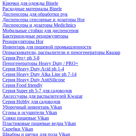
Крючки для одежды Binele
Расходные материалы Binele
Диспенсеры для обработки рук
Диспенсеры сенсорные и дозаторы Hor
Диспенсеры и дозаторы Mediclinics
Мобильные стойки для диспенсеров
Бактерицидные рециркуляторы
Рециркуляторы Hor
Инвентарь для пищевой промышленности
Опрыскиватели, распылители и пеногенераторы Квазар
Серия Pro+ ph 3-8
Пеногенераторы Heavy Duty / PRO+
Серия Heavy Duty Acid ph 1-4
Серия Heavy Duty Alka Line ph 7-14
Серия Heavy Duty AntiSilicone
Серия Food friendly
Серия Super ph 5-7 для садоводов
Аксессуары для распылителей Kwazar
Серия Hobby для садоводов
Уборочный инвентарь Vikan
Сгоны и осушители Vikan
Совки пищевые Vikan
Пластиковые пищевые ведра Vikan
Скребки Vikan
Швабры и щетки для пола Vikan