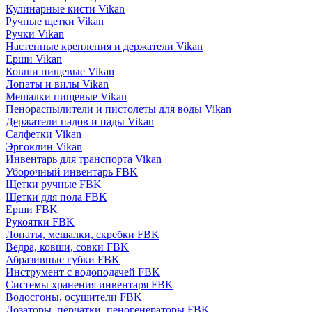
Кулинарные кисти Vikan
Ручные щетки Vikan
Ручки Vikan
Настенные крепления и держатели Vikan
Ерши Vikan
Ковши пищевые Vikan
Лопаты и вилы Vikan
Мешалки пищевые Vikan
Пенораспылители и пистолеты для воды Vikan
Держатели падов и пады Vikan
Салфетки Vikan
Эргоклин Vikan
Инвентарь для транспорта Vikan
Уборочный инвентарь FBK
Щетки ручные FBK
Щетки для пола FBK
Ерши FBK
Рукоятки FBK
Лопаты, мешалки, скребки FBK
Ведра, ковши, совки FBK
Абразивные губки FBK
Инструмент с водоподачей FBK
Системы хранения инвентаря FBK
Водосгоны, осушители FBK
Дозаторы, перчатки, пеногенераторы FBK