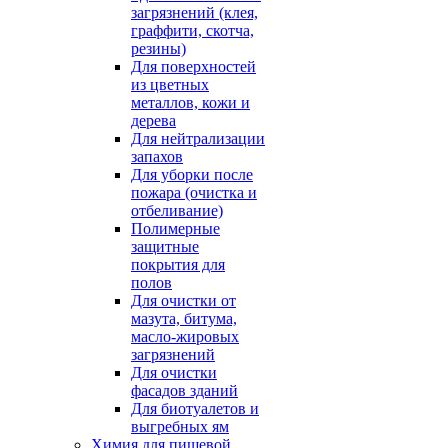
загрязнений (клея,
граффити, скотча,
резины)
Для поверхностей
из цветных
металлов, кожи и
дерева
Для нейтрализации
запахов
Для уборки после
пожара (очистка и
отбеливание)
Полимерные
защитные
покрытия для
полов
Для очистки от
мазута, битума,
масло-жировых
загрязнений
Для очистки
фасадов зданий
Для биотуалетов и
выгребных ям
Химия для пищевой