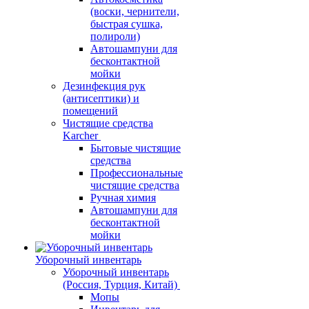
(воски, чернители,
быстрая сушка,
полироли)
Автошампуни для
бесконтактной
мойки
Дезинфекция рук
(антисептики) и
помещений
Чистящие средства
Karcher
Бытовые чистящие
средства
Профессиональные
чистящие средства
Ручная химия
Автошампуни для
бесконтактной
мойки
Уборочный инвентарь
Уборочный инвентарь
(Россия, Турция, Китай)
Мопы