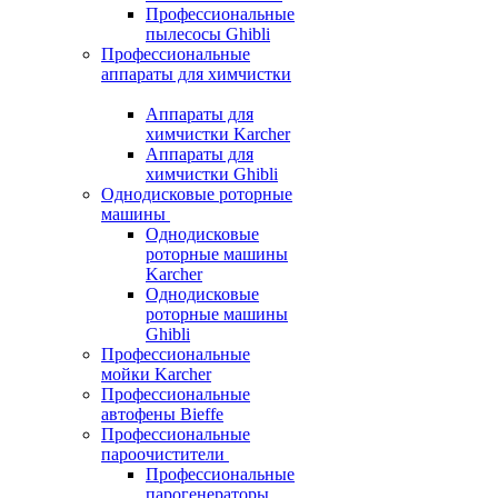
Профессиональные
пылесосы Ghibli
Профессиональные
аппараты для химчистки
Аппараты для
химчистки Karcher
Аппараты для
химчистки Ghibli
Однодисковые роторные
машины
Однодисковые
роторные машины
Karcher
Однодисковые
роторные машины
Ghibli
Профессиональные
мойки Karcher
Профессиональные
автофены Bieffe
Профессиональные
пароочистители
Профессиональные
парогенераторы