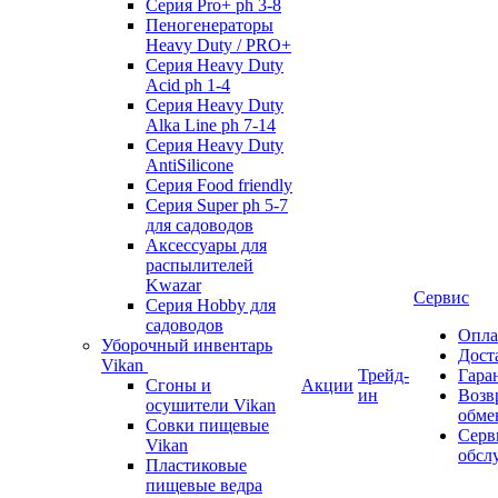
Серия Pro+ ph 3-8
Пеногенераторы
Heavy Duty / PRO+
Серия Heavy Duty
Acid ph 1-4
Серия Heavy Duty
Alka Line ph 7-14
Серия Heavy Duty
AntiSilicone
Серия Food friendly
Серия Super ph 5-7
для садоводов
Аксессуары для
распылителей
Kwazar
Сервис
Серия Hobby для
садоводов
Опла
Уборочный инвентарь
Дост
Vikan
Трейд-
Гара
Сгоны и
Акции
ин
Возв
осушители Vikan
обме
Совки пищевые
Серв
Vikan
обсл
Пластиковые
пищевые ведра