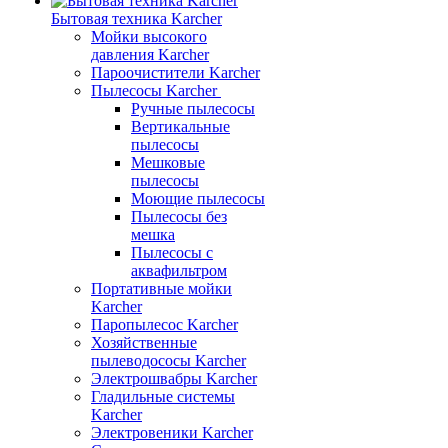
Бытовая техника Karcher
Мойки высокого
давления Karcher
Пароочистители Karcher
Пылесосы Karcher
Ручные пылесосы
Вертикальные
пылесосы
Мешковые
пылесосы
Моющие пылесосы
Пылесосы без
мешка
Пылесосы с
аквафильтром
Портативные мойки
Karcher
Паропылесос Karcher
Хозяйственные
пылеводососы Karcher
Электрошвабры Karcher
Гладильные системы
Karcher
Электровеники Karcher