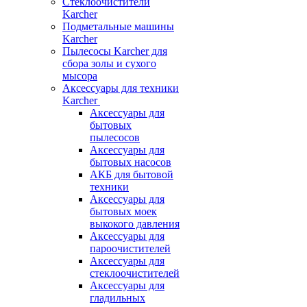
Стеклоочистители
Karcher
Подметальные машины
Karcher
Пылесосы Karcher для
сбора золы и сухого
мысора
Аксессуары для техники
Karcher
Аксессуары для
бытовых
пылесосов
Аксессуары для
бытовых насосов
АКБ для бытовой
техники
Аксессуары для
бытовых моек
выкокого давления
Аксессуары для
пароочистителей
Аксессуары для
стеклоочистителей
Аксессуары для
гладильных