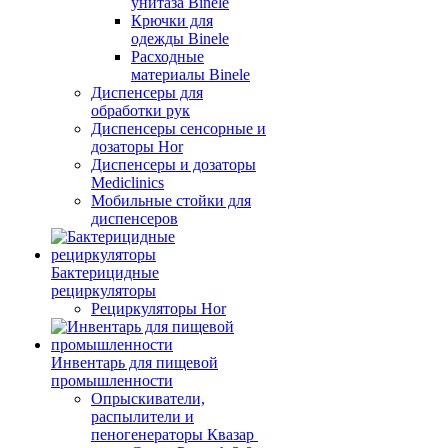
унитаза Binele
Крючки для
одежды Binele
Расходные
материалы Binele
Диспенсеры для
обработки рук
Диспенсеры сенсорные и
дозаторы Hor
Диспенсеры и дозаторы
Mediclinics
Мобильные стойки для
диспенсеров
Бактерицидные
рециркуляторы
Рециркуляторы Hor
Инвентарь для пищевой
промышленности
Опрыскиватели,
распылители и
пеногенераторы Квазар