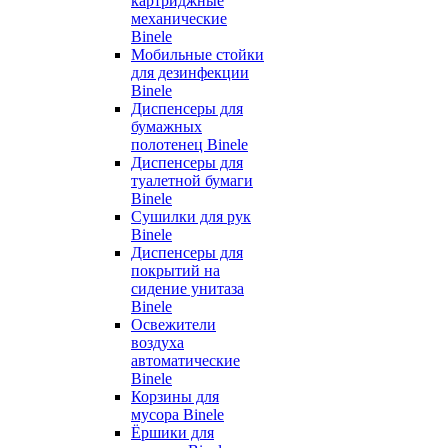
картриджные
механические
Binele
Мобильные стойки
для дезинфекции
Binele
Диспенсеры для
бумажных
полотенец Binele
Диспенсеры для
туалетной бумаги
Binele
Сушилки для рук
Binele
Диспенсеры для
покрытий на
сидение унитаза
Binele
Освежители
воздуха
автоматические
Binele
Корзины для
мусора Binele
Ёршики для