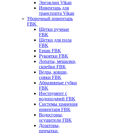
Эргоклин Vikan
Инвентарь для
транспорта Vikan
Уборочный инвентарь
FBK
Щетки ручные
FBK
Щетки для пола
FBK
Ерши FBK
Рукоятки FBK
Лопаты, мешалки,
скребки FBK
Ведра, ковши,
совки FBK
Абразивные губки
FBK
Инструмент с
водоподачей FBK
Системы хранения
инвентаря FBK
Водосгоны,
осушители FBK
Дозаторы,
перчатки,