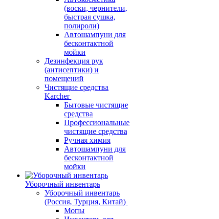
(воски, чернители,
быстрая сушка,
полироли)
Автошампуни для
бесконтактной
мойки
Дезинфекция рук
(антисептики) и
помещений
Чистящие средства
Karcher
Бытовые чистящие
средства
Профессиональные
чистящие средства
Ручная химия
Автошампуни для
бесконтактной
мойки
Уборочный инвентарь
Уборочный инвентарь
(Россия, Турция, Китай)
Мопы