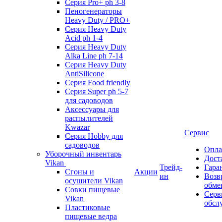
Серия Pro+ ph 3-8
Пеногенераторы
Heavy Duty / PRO+
Серия Heavy Duty
Acid ph 1-4
Серия Heavy Duty
Alka Line ph 7-14
Серия Heavy Duty
AntiSilicone
Серия Food friendly
Серия Super ph 5-7
для садоводов
Аксессуары для
распылителей
Kwazar
Сервис
Серия Hobby для
садоводов
Опла
Уборочный инвентарь
Дост
Vikan
Трейд-
Гара
Сгоны и
Акции
ин
Возв
осушители Vikan
обме
Совки пищевые
Серв
Vikan
обсл
Пластиковые
пищевые ведра