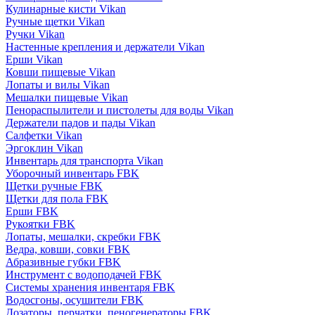
Кулинарные кисти Vikan
Ручные щетки Vikan
Ручки Vikan
Настенные крепления и держатели Vikan
Ерши Vikan
Ковши пищевые Vikan
Лопаты и вилы Vikan
Мешалки пищевые Vikan
Пенораспылители и пистолеты для воды Vikan
Держатели падов и пады Vikan
Салфетки Vikan
Эргоклин Vikan
Инвентарь для транспорта Vikan
Уборочный инвентарь FBK
Щетки ручные FBK
Щетки для пола FBK
Ерши FBK
Рукоятки FBK
Лопаты, мешалки, скребки FBK
Ведра, ковши, совки FBK
Абразивные губки FBK
Инструмент с водоподачей FBK
Системы хранения инвентаря FBK
Водосгоны, осушители FBK
Дозаторы, перчатки, пеногенераторы FBK