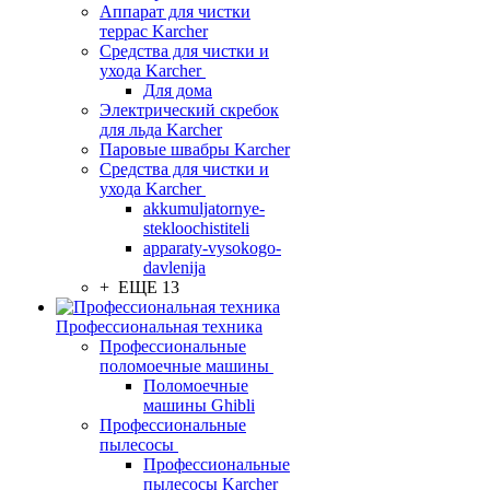
Аппарат для чистки
террас Karcher
Средства для чистки и
ухода Karcher
Для дома
Электрический скребок
для льда Karcher
Паровые швабры Karcher
Средства для чистки и
ухода Karcher
akkumuljatornye-
stekloochistiteli
apparaty-vysokogo-
davlenija
+ ЕЩЕ 13
Профессиональная техника
Профессиональные
поломоечные машины
Поломоечные
машины Ghibli
Профессиональные
пылесосы
Профессиональные
пылесосы Karcher