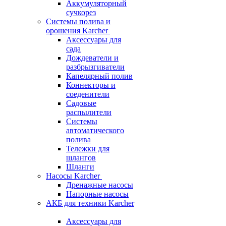
Аккумуляторный
сучкорез
Системы полива и
орошения Karcher
Аксессуары для
сада
Дождеватели и
разбрызгиватели
Капелярный полив
Коннекторы и
соеденители
Садовые
распылители
Системы
автоматического
полива
Тележки для
шлангов
Шланги
Насосы Karcher
Дренажные насосы
Напорные насосы
АКБ для техники Karcher
Аксессуары для