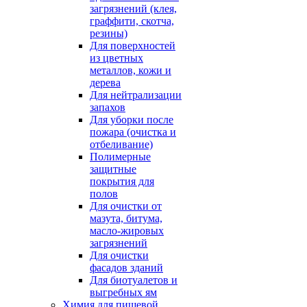
загрязнений (клея,
граффити, скотча,
резины)
Для поверхностей
из цветных
металлов, кожи и
дерева
Для нейтрализации
запахов
Для уборки после
пожара (очистка и
отбеливание)
Полимерные
защитные
покрытия для
полов
Для очистки от
мазута, битума,
масло-жировых
загрязнений
Для очистки
фасадов зданий
Для биотуалетов и
выгребных ям
Химия для пищевой