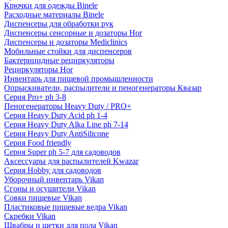
Крючки для одежды Binele
Расходные материалы Binele
Диспенсеры для обработки рук
Диспенсеры сенсорные и дозаторы Hor
Диспенсеры и дозаторы Mediclinics
Мобильные стойки для диспенсеров
Бактерицидные рециркуляторы
Рециркуляторы Hor
Инвентарь для пищевой промышленности
Опрыскиватели, распылители и пеногенераторы Квазар
Серия Pro+ ph 3-8
Пеногенераторы Heavy Duty / PRO+
Серия Heavy Duty Acid ph 1-4
Серия Heavy Duty Alka Line ph 7-14
Серия Heavy Duty AntiSilicone
Серия Food friendly
Серия Super ph 5-7 для садоводов
Аксессуары для распылителей Kwazar
Серия Hobby для садоводов
Уборочный инвентарь Vikan
Сгоны и осушители Vikan
Совки пищевые Vikan
Пластиковые пищевые ведра Vikan
Скребки Vikan
Швабры и щетки для пола Vikan