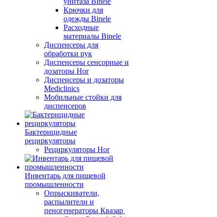
унитаза Binele
Крючки для
одежды Binele
Расходные
материалы Binele
Диспенсеры для
обработки рук
Диспенсеры сенсорные и
дозаторы Hor
Диспенсеры и дозаторы
Mediclinics
Мобильные стойки для
диспенсеров
Бактерицидные
рециркуляторы
Рециркуляторы Hor
Инвентарь для пищевой
промышленности
Опрыскиватели,
распылители и
пеногенераторы Квазар