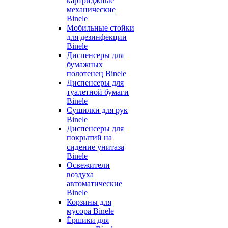
картриджные
механические
Binele
Мобильные стойки
для дезинфекции
Binele
Диспенсеры для
бумажных
полотенец Binele
Диспенсеры для
туалетной бумаги
Binele
Сушилки для рук
Binele
Диспенсеры для
покрытий на
сидение унитаза
Binele
Освежители
воздуха
автоматические
Binele
Корзины для
мусора Binele
Ёршики для