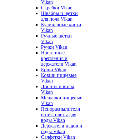
Vikan
Скребки Vikan
Швабры и щетки
для пола Vikan
Кулинарные кисти
Vikan
Ручные щетки
Vikan
Ручки Vikan
Настенные
крепления и
держатели Vikan
Ерши Vikan
Ковши пищевые
Vikan
Лопаты и вилы
Vikan
Мешалки пищевые
Vikan
Пенораспылители
и пистолеты для
воды Vikan
Держатели падов и
пады Vikan
Салфетки Vikan