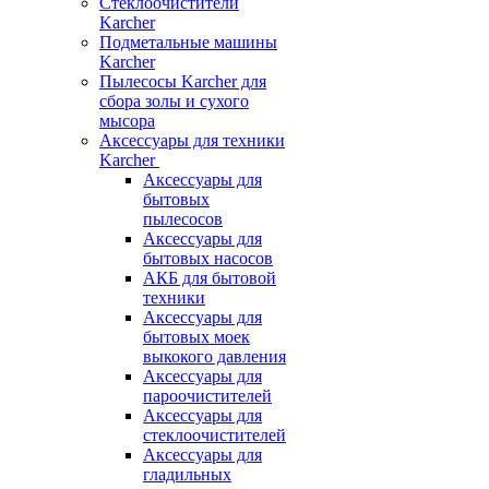
Стеклоочистители
Karcher
Подметальные машины
Karcher
Пылесосы Karcher для
сбора золы и сухого
мысора
Аксессуары для техники
Karcher
Аксессуары для
бытовых
пылесосов
Аксессуары для
бытовых насосов
АКБ для бытовой
техники
Аксессуары для
бытовых моек
выкокого давления
Аксессуары для
пароочистителей
Аксессуары для
стеклоочистителей
Аксессуары для
гладильных