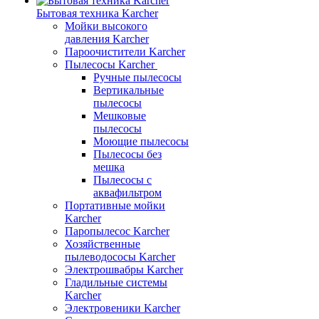
Бытовая техника Karcher
Мойки высокого
давления Karcher
Пароочистители Karcher
Пылесосы Karcher
Ручные пылесосы
Вертикальные
пылесосы
Мешковые
пылесосы
Моющие пылесосы
Пылесосы без
мешка
Пылесосы с
аквафильтром
Портативные мойки
Karcher
Паропылесос Karcher
Хозяйственные
пылеводососы Karcher
Электрошвабры Karcher
Гладильные системы
Karcher
Электровеники Karcher