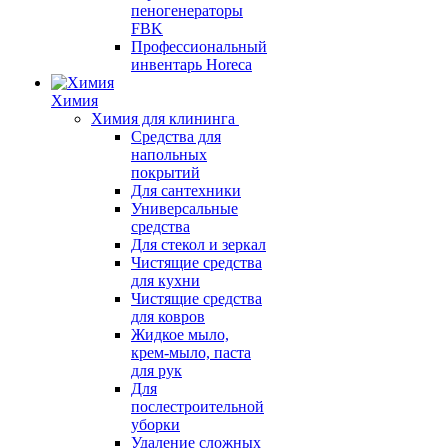
пеногенераторы
FBK
Профессиональный
инвентарь Horeca
Химия
Химия для клининга
Средства для
напольных
покрытий
Для сантехники
Универсальные
средства
Для стекол и зеркал
Чистящие средства
для кухни
Чистящие средства
для ковров
Жидкое мыло,
крем-мыло, паста
для рук
Для
послестроительной
уборки
Удаление сложных