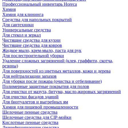
Профессиональный инвентарь Horeca
Химия
Химия для клининга
Средства для напольных покрытий
Для сантехники
Универсальные средства
Для стекол и зеркал
Чистящие средства для кухни
Чистящие средства для ковров
Жидкое мыло, крем-мыло, паста для рук
Для послестроительной уборки
Удаление сложных загрязнений (клея, граффити, скотча,
резины)
Для поверхностей из цветных металлов, кожи и дерева
Для нейтрализации запахов
Для уборки после пожара (очистка и отбеливание)
Полимерные защитные покрытия для полов
Для очистки от мазута, битума, масло-жировых загрязнений
Для очистки фасадов зданий
Для биотуалетов и выгребных ям
Химия для пищевой промышленности
Щелочные пенные средства
Щелочные средства для CIP-мойки
Кислотные пенные средства
Дезинфицирующие средства