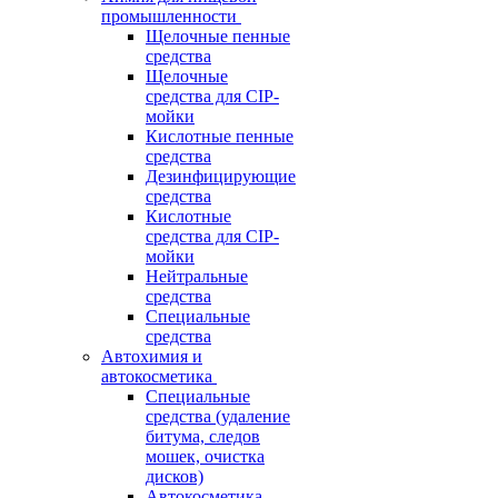
промышленности
Щелочные пенные
средства
Щелочные
средства для CIP-
мойки
Кислотные пенные
средства
Дезинфицирующие
средства
Кислотные
средства для CIP-
мойки
Нейтральные
средства
Специальные
средства
Автохимия и
автокосметика
Специальные
средства (удаление
битума, следов
мошек, очистка
дисков)
Автокосметика