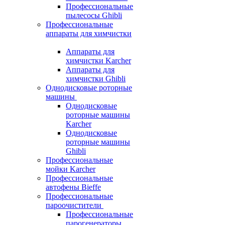
Профессиональные
пылесосы Ghibli
Профессиональные
аппараты для химчистки
Аппараты для
химчистки Karcher
Аппараты для
химчистки Ghibli
Однодисковые роторные
машины
Однодисковые
роторные машины
Karcher
Однодисковые
роторные машины
Ghibli
Профессиональные
мойки Karcher
Профессиональные
автофены Bieffe
Профессиональные
пароочистители
Профессиональные
парогенераторы