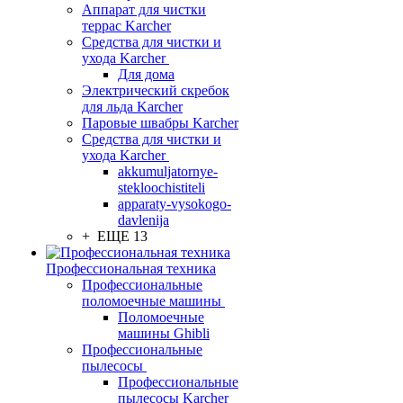
Аппарат для чистки
террас Karcher
Средства для чистки и
ухода Karcher
Для дома
Электрический скребок
для льда Karcher
Паровые швабры Karcher
Средства для чистки и
ухода Karcher
akkumuljatornye-
stekloochistiteli
apparaty-vysokogo-
davlenija
+ ЕЩЕ 13
Профессиональная техника
Профессиональные
поломоечные машины
Поломоечные
машины Ghibli
Профессиональные
пылесосы
Профессиональные
пылесосы Karcher