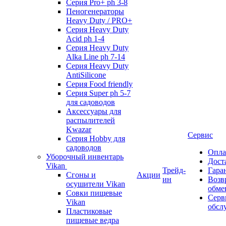
Серия Pro+ ph 3-8
Пеногенераторы
Heavy Duty / PRO+
Серия Heavy Duty
Acid ph 1-4
Серия Heavy Duty
Alka Line ph 7-14
Серия Heavy Duty
AntiSilicone
Серия Food friendly
Серия Super ph 5-7
для садоводов
Аксессуары для
распылителей
Kwazar
Сервис
Серия Hobby для
садоводов
Опла
Уборочный инвентарь
Дост
Vikan
Трейд-
Гара
Сгоны и
Акции
ин
Возв
осушители Vikan
обме
Совки пищевые
Серв
Vikan
обсл
Пластиковые
пищевые ведра