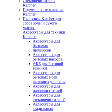
Стеклоочистители
Karcher
Подметальные машины
Karcher
Пылесосы Karcher для
сбора золы и сухого
мысора
Аксессуары для техники
Karcher
Аксессуары для
бытовых
пылесосов
Аксессуары для
бытовых насосов
АКБ для бытовой
техники
Аксессуары для
бытовых моек
выкокого давления
Аксессуары для
пароочистителей
Аксессуары для
стеклоочистителей
Аксессуары для
гладильных