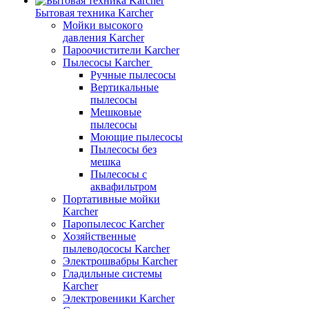
Бытовая техника Karcher
Мойки высокого
давления Karcher
Пароочистители Karcher
Пылесосы Karcher
Ручные пылесосы
Вертикальные
пылесосы
Мешковые
пылесосы
Моющие пылесосы
Пылесосы без
мешка
Пылесосы с
аквафильтром
Портативные мойки
Karcher
Паропылесос Karcher
Хозяйственные
пылеводососы Karcher
Электрошвабры Karcher
Гладильные системы
Karcher
Электровеники Karcher