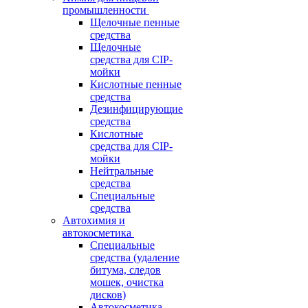
промышленности
Щелочные пенные
средства
Щелочные
средства для CIP-
мойки
Кислотные пенные
средства
Дезинфицирующие
средства
Кислотные
средства для CIP-
мойки
Нейтральные
средства
Специальные
средства
Автохимия и
автокосметика
Специальные
средства (удаление
битума, следов
мошек, очистка
дисков)
Автокосметика