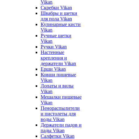
Vikan
Скребки Vikan
Швабры и щетки
для пола Vikan
Кулинарные кисти
Vikan
Ручные щетки
Vikan
Ручки Vikan
Настенные
крепления и
держатели Vikan
Ерши Vikan
Ковши пищевые
Vikan
Лопаты и вилы
Vikan
Мешалки пищевые
Vikan
Пенораспылители
и пистолеты для
воды Vikan
Держатели падов и
пады Vikan
Салфетки Vikan