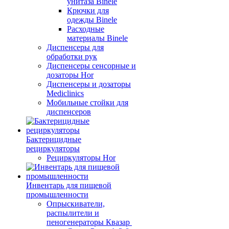
унитаза Binele
Крючки для
одежды Binele
Расходные
материалы Binele
Диспенсеры для
обработки рук
Диспенсеры сенсорные и
дозаторы Hor
Диспенсеры и дозаторы
Mediclinics
Мобильные стойки для
диспенсеров
Бактерицидные
рециркуляторы
Рециркуляторы Hor
Инвентарь для пищевой
промышленности
Опрыскиватели,
распылители и
пеногенераторы Квазар