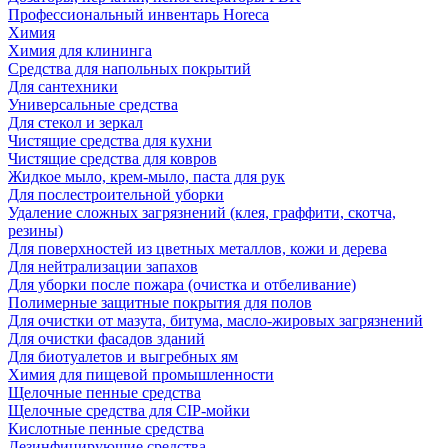
Профессиональный инвентарь Horeca
Химия
Химия для клининга
Средства для напольных покрытий
Для сантехники
Универсальные средства
Для стекол и зеркал
Чистящие средства для кухни
Чистящие средства для ковров
Жидкое мыло, крем-мыло, паста для рук
Для послестроительной уборки
Удаление сложных загрязнений (клея, граффити, скотча,
резины)
Для поверхностей из цветных металлов, кожи и дерева
Для нейтрализации запахов
Для уборки после пожара (очистка и отбеливание)
Полимерные защитные покрытия для полов
Для очистки от мазута, битума, масло-жировых загрязнений
Для очистки фасадов зданий
Для биотуалетов и выгребных ям
Химия для пищевой промышленности
Щелочные пенные средства
Щелочные средства для CIP-мойки
Кислотные пенные средства
Дезинфицирующие средства