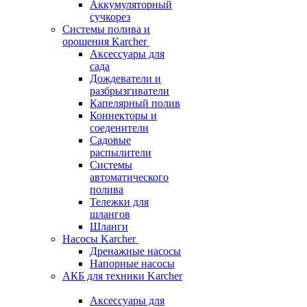
Аккумуляторный
сучкорез
Системы полива и
орошения Karcher
Аксессуары для
сада
Дождеватели и
разбрызгиватели
Капелярный полив
Коннекторы и
соеденители
Садовые
распылители
Системы
автоматического
полива
Тележки для
шлангов
Шланги
Насосы Karcher
Дренажные насосы
Напорные насосы
АКБ для техники Karcher
Аксессуары для