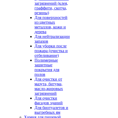
загрязнений (клея,
граффити, скотча,
резины)
Для поверхностей
из цветных
металлов, кожи и
дерева
Для нейтрализации
запахов
Для уборки после
пожара (очистка и
отбеливание)
Полимерные
защитные
покрытия для
полов
Для очистки от
мазута, битума,
масло-жировых
загрязнений
Для очистки
фасадов зданий
Для биотуалетов и
выгребных ям
Химия для пищевой