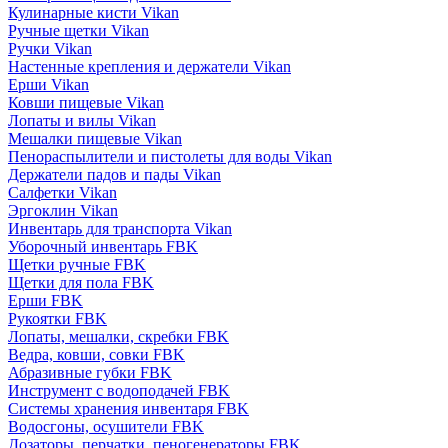
Кулинарные кисти Vikan
Ручные щетки Vikan
Ручки Vikan
Настенные крепления и держатели Vikan
Ерши Vikan
Ковши пищевые Vikan
Лопаты и вилы Vikan
Мешалки пищевые Vikan
Пенораспылители и пистолеты для воды Vikan
Держатели падов и пады Vikan
Салфетки Vikan
Эргоклин Vikan
Инвентарь для транспорта Vikan
Уборочный инвентарь FBK
Щетки ручные FBK
Щетки для пола FBK
Ерши FBK
Рукоятки FBK
Лопаты, мешалки, скребки FBK
Ведра, ковши, совки FBK
Абразивные губки FBK
Инструмент с водоподачей FBK
Системы хранения инвентаря FBK
Водосгоны, осушители FBK
Дозаторы, перчатки, пеногенераторы FBK