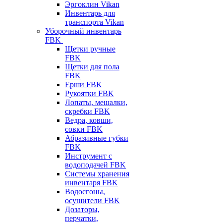
Эргоклин Vikan
Инвентарь для
транспорта Vikan
Уборочный инвентарь
FBK
Щетки ручные
FBK
Щетки для пола
FBK
Ерши FBK
Рукоятки FBK
Лопаты, мешалки,
скребки FBK
Ведра, ковши,
совки FBK
Абразивные губки
FBK
Инструмент с
водоподачей FBK
Системы хранения
инвентаря FBK
Водосгоны,
осушители FBK
Дозаторы,
перчатки,