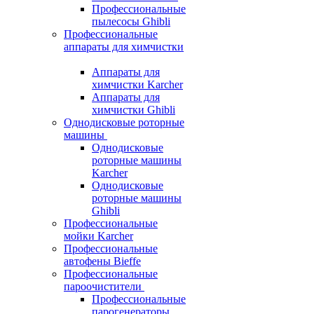
Профессиональные
пылесосы Ghibli
Профессиональные
аппараты для химчистки
Аппараты для
химчистки Karcher
Аппараты для
химчистки Ghibli
Однодисковые роторные
машины
Однодисковые
роторные машины
Karcher
Однодисковые
роторные машины
Ghibli
Профессиональные
мойки Karcher
Профессиональные
автофены Bieffe
Профессиональные
пароочистители
Профессиональные
парогенераторы