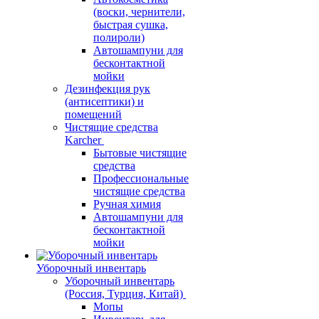
(воски, чернители,
быстрая сушка,
полироли)
Автошампуни для
бесконтактной
мойки
Дезинфекция рук
(антисептики) и
помещений
Чистящие средства
Karcher
Бытовые чистящие
средства
Профессиональные
чистящие средства
Ручная химия
Автошампуни для
бесконтактной
мойки
Уборочный инвентарь
Уборочный инвентарь
(Россия, Турция, Китай)
Мопы