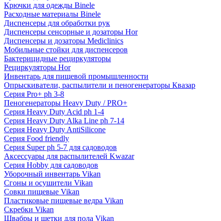
Крючки для одежды Binele
Расходные материалы Binele
Диспенсеры для обработки рук
Диспенсеры сенсорные и дозаторы Hor
Диспенсеры и дозаторы Mediclinics
Мобильные стойки для диспенсеров
Бактерицидные рециркуляторы
Рециркуляторы Hor
Инвентарь для пищевой промышленности
Опрыскиватели, распылители и пеногенераторы Квазар
Серия Pro+ ph 3-8
Пеногенераторы Heavy Duty / PRO+
Серия Heavy Duty Acid ph 1-4
Серия Heavy Duty Alka Line ph 7-14
Серия Heavy Duty AntiSilicone
Серия Food friendly
Серия Super ph 5-7 для садоводов
Аксессуары для распылителей Kwazar
Серия Hobby для садоводов
Уборочный инвентарь Vikan
Сгоны и осушители Vikan
Совки пищевые Vikan
Пластиковые пищевые ведра Vikan
Скребки Vikan
Швабры и щетки для пола Vikan