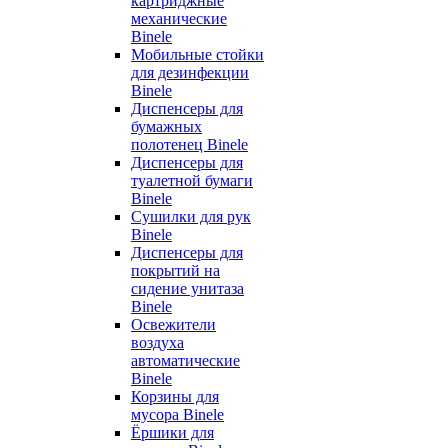
картриджные
механические
Binele
Мобильные стойки
для дезинфекции
Binele
Диспенсеры для
бумажных
полотенец Binele
Диспенсеры для
туалетной бумаги
Binele
Сушилки для рук
Binele
Диспенсеры для
покрытий на
сидение унитаза
Binele
Освежители
воздуха
автоматические
Binele
Корзины для
мусора Binele
Ёршики для