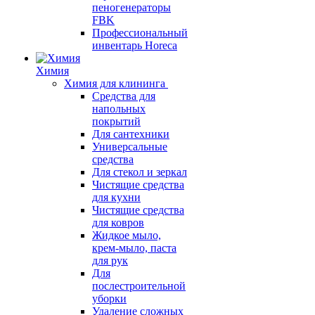
пеногенераторы
FBK
Профессиональный
инвентарь Horeca
Химия
Химия для клининга
Средства для
напольных
покрытий
Для сантехники
Универсальные
средства
Для стекол и зеркал
Чистящие средства
для кухни
Чистящие средства
для ковров
Жидкое мыло,
крем-мыло, паста
для рук
Для
послестроительной
уборки
Удаление сложных