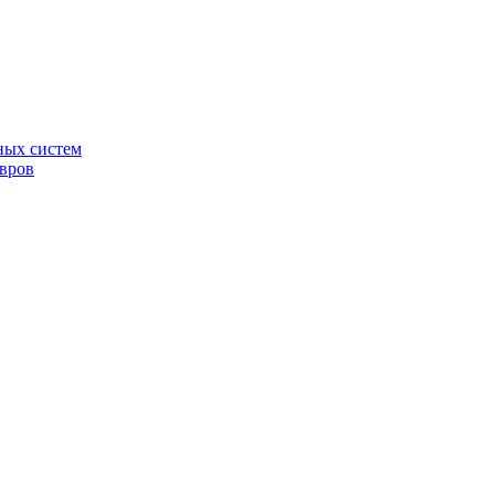
ных систем
овров