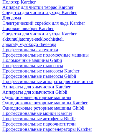
Полотер Karcher
Аппарат для чистки террас Karcher
Средства для чистки и ухода Karcher
Для дома
Электрический скребок для льда Karcher
Паровые швабры Karcher
Средства для чистки и ухода Karcher
akkumuljatornye-stekloochistiteli
apparaty-vysokogo-davlenija
Профессиональная техника
Профессиональные поломоечные машины
Поломоечные машины Ghibli
Профессиональные пылесосы
Профессиональные пылесосы Karcher
Профессиональные пылесосы Ghibli
Профессиональные аппараты для химчистки
Аппараты для химчистки Karcher
Аппараты для химчистки Ghibli
Однодисковые роторные машины
Однодисковые роторные машины Karcher
Однодисковые роторные машины Ghibli
Профессиональные мойки Karcher
Профессиональные автофены Bieffe
Профессиональные пароочистители
Профессиональные парогенераторы Karcher