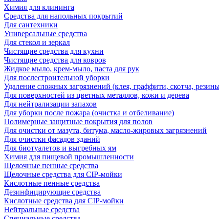
Химия для клининга
Средства для напольных покрытий
Для сантехники
Универсальные средства
Для стекол и зеркал
Чистящие средства для кухни
Чистящие средства для ковров
Жидкое мыло, крем-мыло, паста для рук
Для послестроительной уборки
Удаление сложных загрязнений (клея, граффити, скотча, резины
Для поверхностей из цветных металлов, кожи и дерева
Для нейтрализации запахов
Для уборки после пожара (очистка и отбеливание)
Полимерные защитные покрытия для полов
Для очистки от мазута, битума, масло-жировых загрязнений
Для очистки фасадов зданий
Для биотуалетов и выгребных ям
Химия для пищевой промышленности
Щелочные пенные средства
Щелочные средства для CIP-мойки
Кислотные пенные средства
Дезинфицирующие средства
Кислотные средства для CIP-мойки
Нейтральные средства
Специальные средства