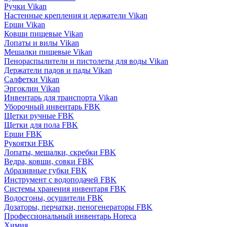
Ручки Vikan
Настенные крепления и держатели Vikan
Ерши Vikan
Ковши пищевые Vikan
Лопаты и вилы Vikan
Мешалки пищевые Vikan
Пенораспылители и пистолеты для воды Vikan
Держатели падов и пады Vikan
Салфетки Vikan
Эргоклин Vikan
Инвентарь для транспорта Vikan
Уборочный инвентарь FBK
Щетки ручные FBK
Щетки для пола FBK
Ерши FBK
Рукоятки FBK
Лопаты, мешалки, скребки FBK
Ведра, ковши, совки FBK
Абразивные губки FBK
Инструмент с водоподачей FBK
Системы хранения инвентаря FBK
Водосгоны, осушители FBK
Дозаторы, перчатки, пеногенераторы FBK
Профессиональный инвентарь Horeca
Химия