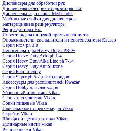
Диспенсеры для обработки рук
Диспенсеры сенсорные и дозаторы Hor
Диспенсеры и дозаторы Mediclinics
Мобильные стойки для диспенсеров
Бактерицидные рециркуляторы
Рециркуляторы Hor
Инвентарь для пищевой промышленности
Опрыскиватели, распылители и пеногенераторы Квазар
Серия Pro+ ph 3-8
Пеногенераторы Heavy Duty / PRO+
Серия Heavy Duty Acid ph 1-4
Серия Heavy Duty Alka Line ph 7-14
Серия Heavy Duty AntiSilicone
Серия Food friendly
Серия Super ph 5-7 для садоводов
Аксессуары для распылителей Kwazar
Серия Hobby для садоводов
Уборочный инвентарь Vikan
Сгоны и осушители Vikan
Совки пищевые Vikan
Пластиковые пищевые ведра Vikan
Скребки Vikan
Швабры и щетки для пола Vikan
Кулинарные кисти Vikan
Ручные щетки Vikan