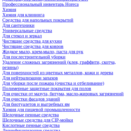
Профессиональный инвентарь Horeca
Химия
Химия для клининга
Средства для напольных покрытий
Для сантехники
Универсальные средства
Для стекол и зеркал
Чистящие средства для кухни
Чистящие средства для ковров
Жидкое мыло, крем-мыло, паста для рук
Для послестроительной уборки
Удаление сложных загрязнений (клея, граффити, скотча,
резины)
Для поверхностей из цветных металлов, кожи и дерева
Для нейтрализации запахов
Для уборки после пожара (очистка и отбеливание)
Полимерные защитные покрытия для полов
Для очистки от мазута, битума, масло-жировых загрязнений
Для очистки фасадов зданий
Для биотуалетов и выгребных ям
Химия для пищевой промышленности
Щелочные пенные средства
Щелочные средства для CIP-мойки
Кислотные пенные средства
Дезинфицирующие средства