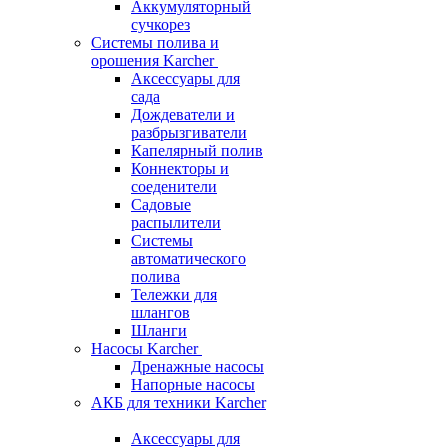
Аккумуляторный
сучкорез
Системы полива и
орошения Karcher
Аксессуары для
сада
Дождеватели и
разбрызгиватели
Капелярный полив
Коннекторы и
соеденители
Садовые
распылители
Системы
автоматического
полива
Тележки для
шлангов
Шланги
Насосы Karcher
Дренажные насосы
Напорные насосы
АКБ для техники Karcher
Аксессуары для