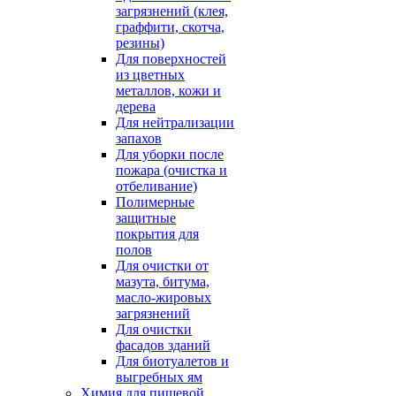
загрязнений (клея,
граффити, скотча,
резины)
Для поверхностей
из цветных
металлов, кожи и
дерева
Для нейтрализации
запахов
Для уборки после
пожара (очистка и
отбеливание)
Полимерные
защитные
покрытия для
полов
Для очистки от
мазута, битума,
масло-жировых
загрязнений
Для очистки
фасадов зданий
Для биотуалетов и
выгребных ям
Химия для пищевой