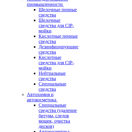
промышленности
Щелочные пенные
средства
Щелочные
средства для CIP-
мойки
Кислотные пенные
средства
Дезинфицирующие
средства
Кислотные
средства для CIP-
мойки
Нейтральные
средства
Специальные
средства
Автохимия и
автокосметика
Специальные
средства (удаление
битума, следов
мошек, очистка
дисков)
Автокосметика