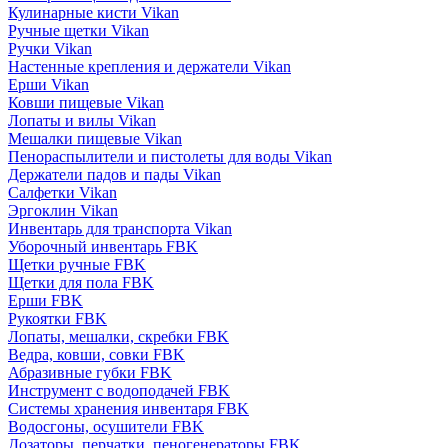
Кулинарные кисти Vikan
Ручные щетки Vikan
Ручки Vikan
Настенные крепления и держатели Vikan
Ерши Vikan
Ковши пищевые Vikan
Лопаты и вилы Vikan
Мешалки пищевые Vikan
Пенораспылители и пистолеты для воды Vikan
Держатели падов и пады Vikan
Салфетки Vikan
Эргоклин Vikan
Инвентарь для транспорта Vikan
Уборочный инвентарь FBK
Щетки ручные FBK
Щетки для пола FBK
Ерши FBK
Рукоятки FBK
Лопаты, мешалки, скребки FBK
Ведра, ковши, совки FBK
Абразивные губки FBK
Инструмент с водоподачей FBK
Системы хранения инвентаря FBK
Водосгоны, осушители FBK
Дозаторы, перчатки, пеногенераторы FBK