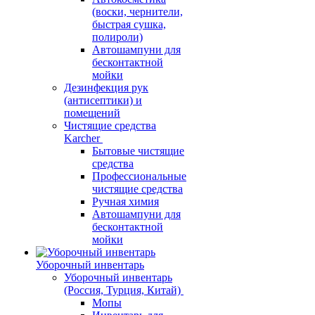
(воски, чернители,
быстрая сушка,
полироли)
Автошампуни для
бесконтактной
мойки
Дезинфекция рук
(антисептики) и
помещений
Чистящие средства
Karcher
Бытовые чистящие
средства
Профессиональные
чистящие средства
Ручная химия
Автошампуни для
бесконтактной
мойки
Уборочный инвентарь
Уборочный инвентарь
(Россия, Турция, Китай)
Мопы