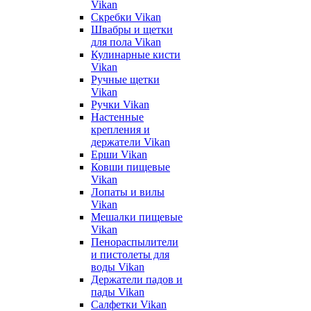
Vikan
Скребки Vikan
Швабры и щетки
для пола Vikan
Кулинарные кисти
Vikan
Ручные щетки
Vikan
Ручки Vikan
Настенные
крепления и
держатели Vikan
Ерши Vikan
Ковши пищевые
Vikan
Лопаты и вилы
Vikan
Мешалки пищевые
Vikan
Пенораспылители
и пистолеты для
воды Vikan
Держатели падов и
пады Vikan
Салфетки Vikan