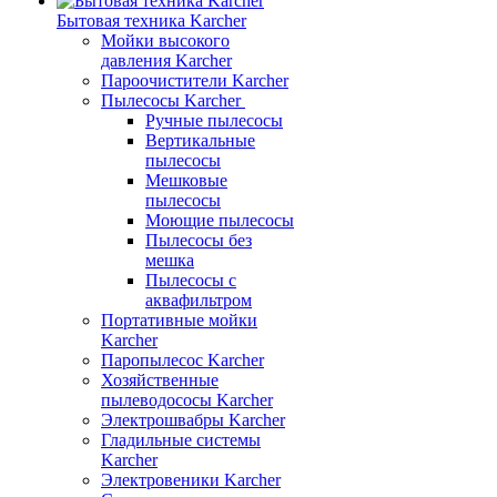
Бытовая техника Karcher
Мойки высокого
давления Karcher
Пароочистители Karcher
Пылесосы Karcher
Ручные пылесосы
Вертикальные
пылесосы
Мешковые
пылесосы
Моющие пылесосы
Пылесосы без
мешка
Пылесосы с
аквафильтром
Портативные мойки
Karcher
Паропылесос Karcher
Хозяйственные
пылеводососы Karcher
Электрошвабры Karcher
Гладильные системы
Karcher
Электровеники Karcher