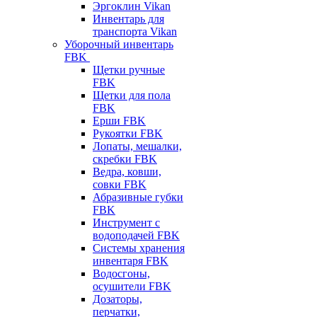
Эргоклин Vikan
Инвентарь для
транспорта Vikan
Уборочный инвентарь
FBK
Щетки ручные
FBK
Щетки для пола
FBK
Ерши FBK
Рукоятки FBK
Лопаты, мешалки,
скребки FBK
Ведра, ковши,
совки FBK
Абразивные губки
FBK
Инструмент с
водоподачей FBK
Системы хранения
инвентаря FBK
Водосгоны,
осушители FBK
Дозаторы,
перчатки,