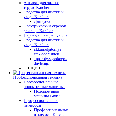
Аппарат для чистки
террас Karcher
Средства для чистки и
ухода Karcher
Для дома
Электрический скребок
для льда Karcher
Паровые швабры Karcher
Средства для чистки и
ухода Karcher
akkumuljatornye-
stekloochistiteli
apparaty-vysokogo-
davlenija
+ ЕЩЕ 13
Профессиональная техника
Профессиональные
поломоечные машины
Поломоечные
машины Ghibli
Профессиональные
пылесосы
Профессиональные
пылесосы Karcher