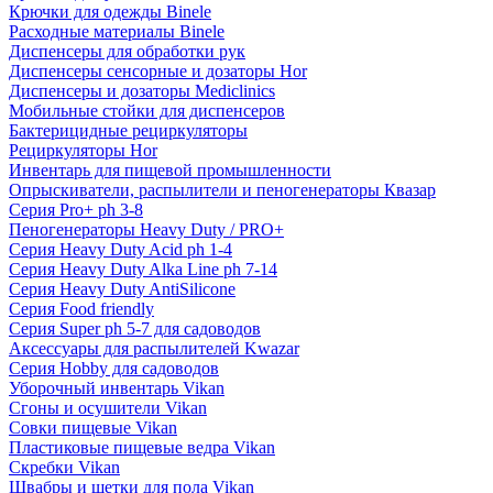
Крючки для одежды Binele
Расходные материалы Binele
Диспенсеры для обработки рук
Диспенсеры сенсорные и дозаторы Hor
Диспенсеры и дозаторы Mediclinics
Мобильные стойки для диспенсеров
Бактерицидные рециркуляторы
Рециркуляторы Hor
Инвентарь для пищевой промышленности
Опрыскиватели, распылители и пеногенераторы Квазар
Серия Pro+ ph 3-8
Пеногенераторы Heavy Duty / PRO+
Серия Heavy Duty Acid ph 1-4
Серия Heavy Duty Alka Line ph 7-14
Серия Heavy Duty AntiSilicone
Серия Food friendly
Серия Super ph 5-7 для садоводов
Аксессуары для распылителей Kwazar
Серия Hobby для садоводов
Уборочный инвентарь Vikan
Сгоны и осушители Vikan
Совки пищевые Vikan
Пластиковые пищевые ведра Vikan
Скребки Vikan
Швабры и щетки для пола Vikan