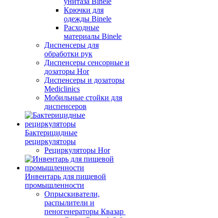
унитаза Binele
Крючки для
одежды Binele
Расходные
материалы Binele
Диспенсеры для
обработки рук
Диспенсеры сенсорные и
дозаторы Hor
Диспенсеры и дозаторы
Mediclinics
Мобильные стойки для
диспенсеров
Бактерицидные
рециркуляторы
Рециркуляторы Hor
Инвентарь для пищевой
промышленности
Опрыскиватели,
распылители и
пеногенераторы Квазар