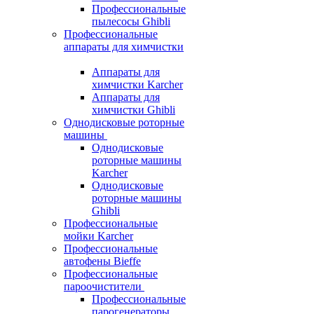
Профессиональные
пылесосы Ghibli
Профессиональные
аппараты для химчистки
Аппараты для
химчистки Karcher
Аппараты для
химчистки Ghibli
Однодисковые роторные
машины
Однодисковые
роторные машины
Karcher
Однодисковые
роторные машины
Ghibli
Профессиональные
мойки Karcher
Профессиональные
автофены Bieffe
Профессиональные
пароочистители
Профессиональные
парогенераторы