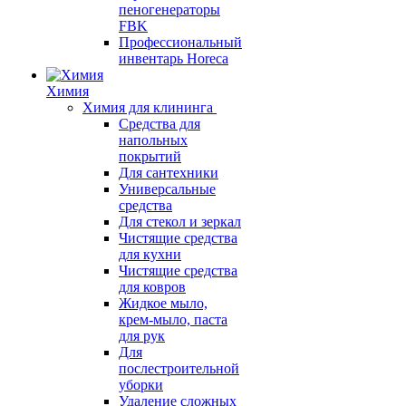
пеногенераторы
FBK
Профессиональный
инвентарь Horeca
Химия
Химия для клининга
Средства для
напольных
покрытий
Для сантехники
Универсальные
средства
Для стекол и зеркал
Чистящие средства
для кухни
Чистящие средства
для ковров
Жидкое мыло,
крем-мыло, паста
для рук
Для
послестроительной
уборки
Удаление сложных