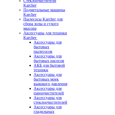
Стеклоочистители
Karcher
Подметальные машины
Karcher
Пылесосы Karcher для
сбора золы и сухого
мысора
Аксессуары для техники
Karcher
Аксессуары для
бытовых
пылесосов
Аксессуары для
бытовых насосов
АКБ для бытовой
техники
Аксессуары для
бытовых моек
выкокого давления
Аксессуары для
пароочистителей
Аксессуары для
стеклоочистителей
Аксессуары для
гладильных