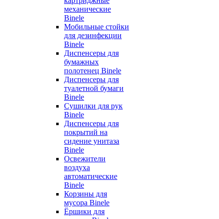
картриджные
механические
Binele
Мобильные стойки
для дезинфекции
Binele
Диспенсеры для
бумажных
полотенец Binele
Диспенсеры для
туалетной бумаги
Binele
Сушилки для рук
Binele
Диспенсеры для
покрытий на
сидение унитаза
Binele
Освежители
воздуха
автоматические
Binele
Корзины для
мусора Binele
Ёршики для