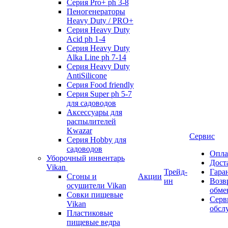
Серия Pro+ ph 3-8
Пеногенераторы
Heavy Duty / PRO+
Серия Heavy Duty
Acid ph 1-4
Серия Heavy Duty
Alka Line ph 7-14
Серия Heavy Duty
AntiSilicone
Серия Food friendly
Серия Super ph 5-7
для садоводов
Аксессуары для
распылителей
Kwazar
Сервис
Серия Hobby для
садоводов
Опла
Уборочный инвентарь
Дост
Vikan
Трейд-
Гара
Сгоны и
Акции
ин
Возв
осушители Vikan
обме
Совки пищевые
Серв
Vikan
обсл
Пластиковые
пищевые ведра