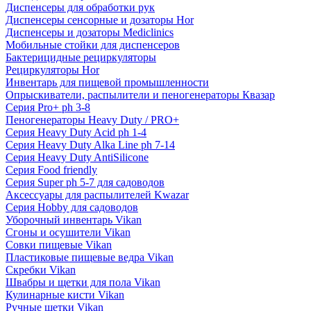
Диспенсеры для обработки рук
Диспенсеры сенсорные и дозаторы Hor
Диспенсеры и дозаторы Mediclinics
Мобильные стойки для диспенсеров
Бактерицидные рециркуляторы
Рециркуляторы Hor
Инвентарь для пищевой промышленности
Опрыскиватели, распылители и пеногенераторы Квазар
Серия Pro+ ph 3-8
Пеногенераторы Heavy Duty / PRO+
Серия Heavy Duty Acid ph 1-4
Серия Heavy Duty Alka Line ph 7-14
Серия Heavy Duty AntiSilicone
Серия Food friendly
Серия Super ph 5-7 для садоводов
Аксессуары для распылителей Kwazar
Серия Hobby для садоводов
Уборочный инвентарь Vikan
Сгоны и осушители Vikan
Совки пищевые Vikan
Пластиковые пищевые ведра Vikan
Скребки Vikan
Швабры и щетки для пола Vikan
Кулинарные кисти Vikan
Ручные щетки Vikan