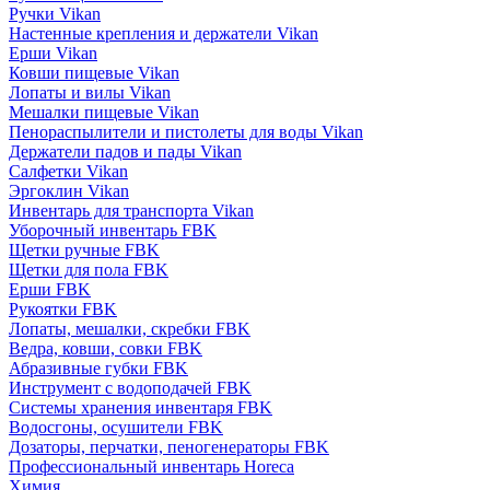
Ручки Vikan
Настенные крепления и держатели Vikan
Ерши Vikan
Ковши пищевые Vikan
Лопаты и вилы Vikan
Мешалки пищевые Vikan
Пенораспылители и пистолеты для воды Vikan
Держатели падов и пады Vikan
Салфетки Vikan
Эргоклин Vikan
Инвентарь для транспорта Vikan
Уборочный инвентарь FBK
Щетки ручные FBK
Щетки для пола FBK
Ерши FBK
Рукоятки FBK
Лопаты, мешалки, скребки FBK
Ведра, ковши, совки FBK
Абразивные губки FBK
Инструмент с водоподачей FBK
Системы хранения инвентаря FBK
Водосгоны, осушители FBK
Дозаторы, перчатки, пеногенераторы FBK
Профессиональный инвентарь Horeca
Химия