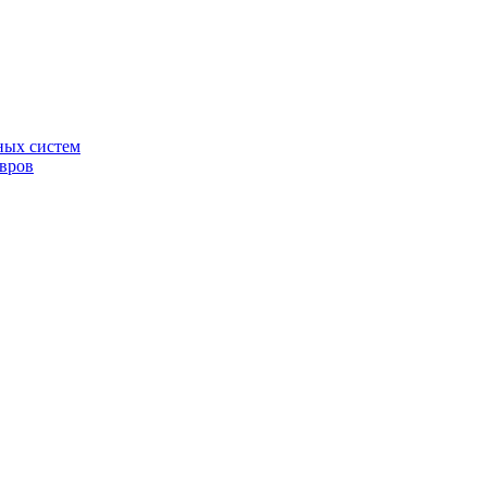
ных систем
овров