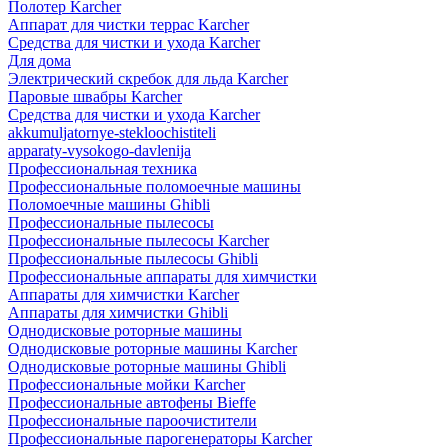
Полотер Karcher
Аппарат для чистки террас Karcher
Средства для чистки и ухода Karcher
Для дома
Электрический скребок для льда Karcher
Паровые швабры Karcher
Средства для чистки и ухода Karcher
akkumuljatornye-stekloochistiteli
apparaty-vysokogo-davlenija
Профессиональная техника
Профессиональные поломоечные машины
Поломоечные машины Ghibli
Профессиональные пылесосы
Профессиональные пылесосы Karcher
Профессиональные пылесосы Ghibli
Профессиональные аппараты для химчистки
Аппараты для химчистки Karcher
Аппараты для химчистки Ghibli
Однодисковые роторные машины
Однодисковые роторные машины Karcher
Однодисковые роторные машины Ghibli
Профессиональные мойки Karcher
Профессиональные автофены Bieffe
Профессиональные пароочистители
Профессиональные парогенераторы Karcher