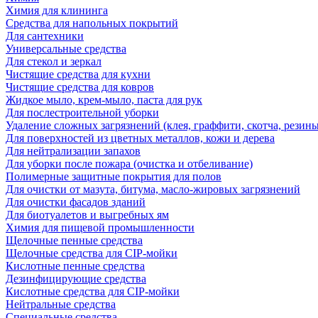
Химия для клининга
Средства для напольных покрытий
Для сантехники
Универсальные средства
Для стекол и зеркал
Чистящие средства для кухни
Чистящие средства для ковров
Жидкое мыло, крем-мыло, паста для рук
Для послестроительной уборки
Удаление сложных загрязнений (клея, граффити, скотча, резины
Для поверхностей из цветных металлов, кожи и дерева
Для нейтрализации запахов
Для уборки после пожара (очистка и отбеливание)
Полимерные защитные покрытия для полов
Для очистки от мазута, битума, масло-жировых загрязнений
Для очистки фасадов зданий
Для биотуалетов и выгребных ям
Химия для пищевой промышленности
Щелочные пенные средства
Щелочные средства для CIP-мойки
Кислотные пенные средства
Дезинфицирующие средства
Кислотные средства для CIP-мойки
Нейтральные средства
Специальные средства