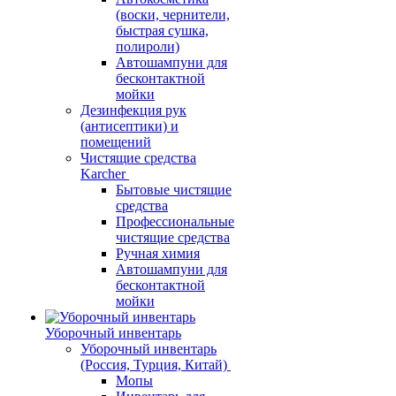
(воски, чернители,
быстрая сушка,
полироли)
Автошампуни для
бесконтактной
мойки
Дезинфекция рук
(антисептики) и
помещений
Чистящие средства
Karcher
Бытовые чистящие
средства
Профессиональные
чистящие средства
Ручная химия
Автошампуни для
бесконтактной
мойки
Уборочный инвентарь
Уборочный инвентарь
(Россия, Турция, Китай)
Мопы