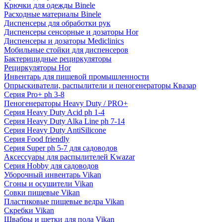
Крючки для одежды Binele
Расходные материалы Binele
Диспенсеры для обработки рук
Диспенсеры сенсорные и дозаторы Hor
Диспенсеры и дозаторы Mediclinics
Мобильные стойки для диспенсеров
Бактерицидные рециркуляторы
Рециркуляторы Hor
Инвентарь для пищевой промышленности
Опрыскиватели, распылители и пеногенераторы Квазар
Серия Pro+ ph 3-8
Пеногенераторы Heavy Duty / PRO+
Серия Heavy Duty Acid ph 1-4
Серия Heavy Duty Alka Line ph 7-14
Серия Heavy Duty AntiSilicone
Серия Food friendly
Серия Super ph 5-7 для садоводов
Аксессуары для распылителей Kwazar
Серия Hobby для садоводов
Уборочный инвентарь Vikan
Сгоны и осушители Vikan
Совки пищевые Vikan
Пластиковые пищевые ведра Vikan
Скребки Vikan
Швабры и щетки для пола Vikan