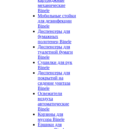
картриджные
механические
Binele
Мобильные стойки
для дезинфекции
Binele
Диспенсеры для
бумажных
полотенец Binele
Диспенсеры для
туалетной бумаги
Binele
Сушилки для рук
Binele
Диспенсеры для
покрытий на
сидение унитаза
Binele
Освежители
воздуха
автоматические
Binele
Корзины для
мусора Binele
Ёршики для