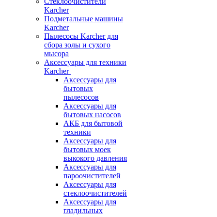
Стеклоочистители
Karcher
Подметальные машины
Karcher
Пылесосы Karcher для
сбора золы и сухого
мысора
Аксессуары для техники
Karcher
Аксессуары для
бытовых
пылесосов
Аксессуары для
бытовых насосов
АКБ для бытовой
техники
Аксессуары для
бытовых моек
выкокого давления
Аксессуары для
пароочистителей
Аксессуары для
стеклоочистителей
Аксессуары для
гладильных