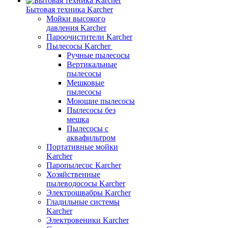
Бытовая техника Karcher
Мойки высокого
давления Karcher
Пароочистители Karcher
Пылесосы Karcher
Ручные пылесосы
Вертикальные
пылесосы
Мешковые
пылесосы
Моющие пылесосы
Пылесосы без
мешка
Пылесосы с
аквафильтром
Портативные мойки
Karcher
Паропылесос Karcher
Хозяйственные
пылеводососы Karcher
Электрошвабры Karcher
Гладильные системы
Karcher
Электровеники Karcher