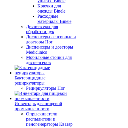
унитаза Binele
Крючки для
одежды Binele
Расходные
материалы Binele
Диспенсеры для
обработки рук
Диспенсеры сенсорные и
дозаторы Hor
Диспенсеры и дозаторы
Mediclinics
Мобильные стойки для
диспенсеров
Бактерицидные
рециркуляторы
Рециркуляторы Hor
Инвентарь для пищевой
промышленности
Опрыскиватели,
распылители и
пеногенераторы Квазар