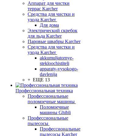
Аппарат для чистки
террас Karcher
Средства для чистки и
ухода Karcher
Для дома
Электрический скребок
для льда Karcher
Паровые швабры Karcher
Средства для чистки и
ухода Karcher
akkumuljatornye-
stekloochistiteli
apparaty-vysokogo-
davlenija
+ ЕЩЕ 13
Профессиональная техника
Профессиональные
поломоечные машины
Поломоечные
машины Ghibli
Профессиональные
пылесосы
Профессиональные
пылесосы Karcher