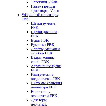
Эргоклин Vikan
Инвентарь для
транспорта Vikan
Уборочный инвентарь
FBK
Щетки ручные
FBK
Щетки для пола
FBK
Ерши FBK
Рукоятки FBK
Лопаты, мешалки,
скребки FBK
Ведра, ковши,
совки FBK
Абразивные губки
FBK
Инструмент с
водоподачей FBK
Системы хранения
инвентаря FBK
Водосгоны,
осушители FBK
Дозаторы,
перчатки,