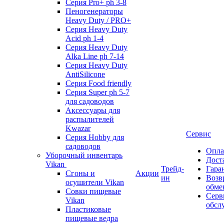
Серия Pro+ ph 3-8
Пеногенераторы
Heavy Duty / PRO+
Серия Heavy Duty
Acid ph 1-4
Серия Heavy Duty
Alka Line ph 7-14
Серия Heavy Duty
AntiSilicone
Серия Food friendly
Серия Super ph 5-7
для садоводов
Аксессуары для
распылителей
Kwazar
Сервис
Серия Hobby для
садоводов
Опла
Уборочный инвентарь
Дост
Vikan
Трейд-
Гара
Сгоны и
Акции
ин
Возв
осушители Vikan
обме
Совки пищевые
Серв
Vikan
обсл
Пластиковые
пищевые ведра