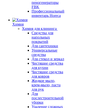
пеногенераторы
FBK
Профессиональный
инвентарь Horeca
Химия
Химия для клининга
Средства для
напольных
покрытий
Для сантехники
Универсальные
средства
Для стекол и зеркал
Чистящие средства
для кухни
Чистящие средства
для ковров
Жидкое мыло,
крем-мыло, паста
для рук
Для
послестроительной
уборки
Удаление сложных