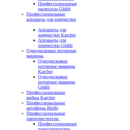
Профессиональные
пылесосы Ghibli
Профессиональные
аппараты для химчистки
Аппараты для
химчистки Karcher
Аппараты для
химчистки Ghibli
Однодисковые роторные
машины
Однодисковые
роторные машины
Karcher
Однодисковые
роторные машины
Ghibli
Профессиональные
мойки Karcher
Профессиональные
автофены Bieffe
Профессиональные
пароочистители
Профессиональные
парогенераторы