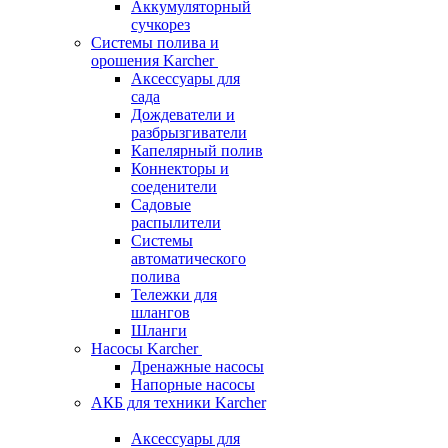
Аккумуляторный
сучкорез
Системы полива и
орошения Karcher
Аксессуары для
сада
Дождеватели и
разбрызгиватели
Капелярный полив
Коннекторы и
соеденители
Садовые
распылители
Системы
автоматического
полива
Тележки для
шлангов
Шланги
Насосы Karcher
Дренажные насосы
Напорные насосы
АКБ для техники Karcher
Аксессуары для