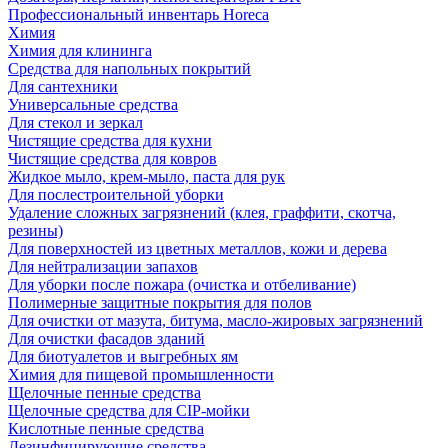
Профессиональный инвентарь Horeca
Химия
Химия для клининга
Средства для напольных покрытий
Для сантехники
Универсальные средства
Для стекол и зеркал
Чистящие средства для кухни
Чистящие средства для ковров
Жидкое мыло, крем-мыло, паста для рук
Для послестроительной уборки
Удаление сложных загрязнений (клея, граффити, скотча,
резины)
Для поверхностей из цветных металлов, кожи и дерева
Для нейтрализации запахов
Для уборки после пожара (очистка и отбеливание)
Полимерные защитные покрытия для полов
Для очистки от мазута, битума, масло-жировых загрязнений
Для очистки фасадов зданий
Для биотуалетов и выгребных ям
Химия для пищевой промышленности
Щелочные пенные средства
Щелочные средства для CIP-мойки
Кислотные пенные средства
Дезинфицирующие средства