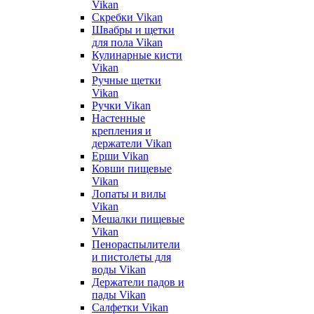
Vikan
Скребки Vikan
Швабры и щетки
для пола Vikan
Кулинарные кисти
Vikan
Ручные щетки
Vikan
Ручки Vikan
Настенные
крепления и
держатели Vikan
Ерши Vikan
Ковши пищевые
Vikan
Лопаты и вилы
Vikan
Мешалки пищевые
Vikan
Пенораспылители
и пистолеты для
воды Vikan
Держатели падов и
пады Vikan
Салфетки Vikan