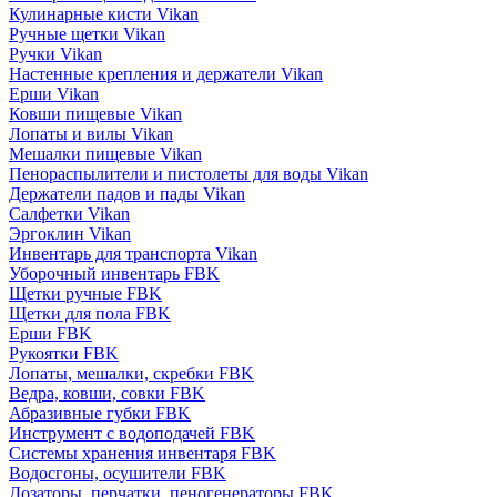
Кулинарные кисти Vikan
Ручные щетки Vikan
Ручки Vikan
Настенные крепления и держатели Vikan
Ерши Vikan
Ковши пищевые Vikan
Лопаты и вилы Vikan
Мешалки пищевые Vikan
Пенораспылители и пистолеты для воды Vikan
Держатели падов и пады Vikan
Салфетки Vikan
Эргоклин Vikan
Инвентарь для транспорта Vikan
Уборочный инвентарь FBK
Щетки ручные FBK
Щетки для пола FBK
Ерши FBK
Рукоятки FBK
Лопаты, мешалки, скребки FBK
Ведра, ковши, совки FBK
Абразивные губки FBK
Инструмент с водоподачей FBK
Системы хранения инвентаря FBK
Водосгоны, осушители FBK
Дозаторы, перчатки, пеногенераторы FBK