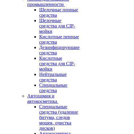
промышленности
Щелочные пенные
средства
Щелочные
средства для CIP-
мойки
Кислотные пенные
средства
Дезинфицирующие
средства
Кислотные
средства для CIP-
мойки
Нейтральные
средства
Специальные
средства
Автохимия и
автокосметика
Специальные
средства (удаление
битума, следов
мошек, очистка
дисков)
Автокосметика