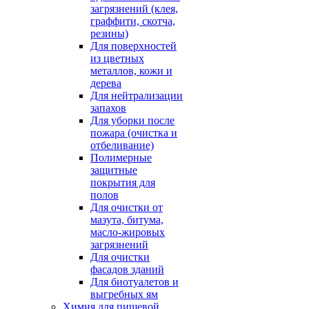
загрязнений (клея,
граффити, скотча,
резины)
Для поверхностей
из цветных
металлов, кожи и
дерева
Для нейтрализации
запахов
Для уборки после
пожара (очистка и
отбеливание)
Полимерные
защитные
покрытия для
полов
Для очистки от
мазута, битума,
масло-жировых
загрязнений
Для очистки
фасадов зданий
Для биотуалетов и
выгребных ям
Химия для пищевой