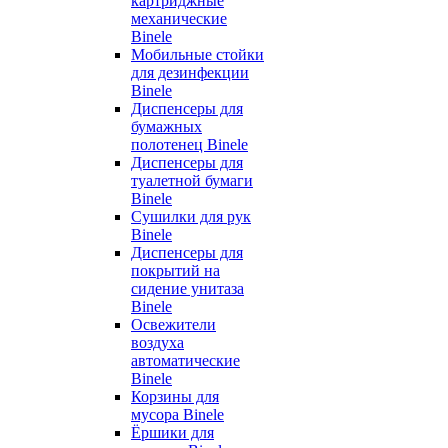
картриджные
механические
Binele
Мобильные стойки
для дезинфекции
Binele
Диспенсеры для
бумажных
полотенец Binele
Диспенсеры для
туалетной бумаги
Binele
Сушилки для рук
Binele
Диспенсеры для
покрытий на
сидение унитаза
Binele
Освежители
воздуха
автоматические
Binele
Корзины для
мусора Binele
Ёршики для