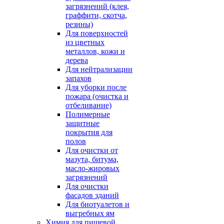
загрязнений (клея,
граффити, скотча,
резины)
Для поверхностей
из цветных
металлов, кожи и
дерева
Для нейтрализации
запахов
Для уборки после
пожара (очистка и
отбеливание)
Полимерные
защитные
покрытия для
полов
Для очистки от
мазута, битума,
масло-жировых
загрязнений
Для очистки
фасадов зданий
Для биотуалетов и
выгребных ям
Химия для пищевой