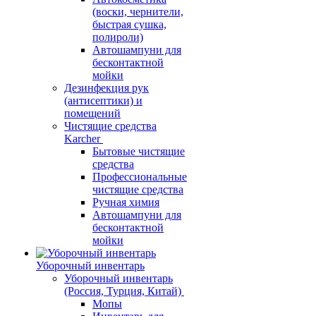
(воски, чернители,
быстрая сушка,
полироли)
Автошампуни для
бесконтактной
мойки
Дезинфекция рук
(антисептики) и
помещений
Чистящие средства
Karcher
Бытовые чистящие
средства
Профессиональные
чистящие средства
Ручная химия
Автошампуни для
бесконтактной
мойки
Уборочный инвентарь
Уборочный инвентарь
(Россия, Турция, Китай)
Мопы