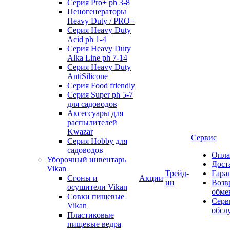
Серия Pro+ ph 3-8
Пеногенераторы
Heavy Duty / PRO+
Серия Heavy Duty
Acid ph 1-4
Серия Heavy Duty
Alka Line ph 7-14
Серия Heavy Duty
AntiSilicone
Серия Food friendly
Серия Super ph 5-7
для садоводов
Аксессуары для
распылителей
Kwazar
Сервис
Серия Hobby для
садоводов
Опла
Уборочный инвентарь
Дост
Vikan
Трейд-
Гара
Сгоны и
Акции
ин
Возв
осушители Vikan
обме
Совки пищевые
Серв
Vikan
обсл
Пластиковые
пищевые ведра