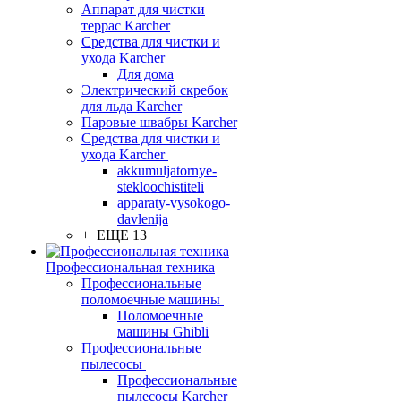
Аппарат для чистки
террас Karcher
Средства для чистки и
ухода Karcher
Для дома
Электрический скребок
для льда Karcher
Паровые швабры Karcher
Средства для чистки и
ухода Karcher
akkumuljatornye-
stekloochistiteli
apparaty-vysokogo-
davlenija
+ ЕЩЕ 13
Профессиональная техника
Профессиональные
поломоечные машины
Поломоечные
машины Ghibli
Профессиональные
пылесосы
Профессиональные
пылесосы Karcher