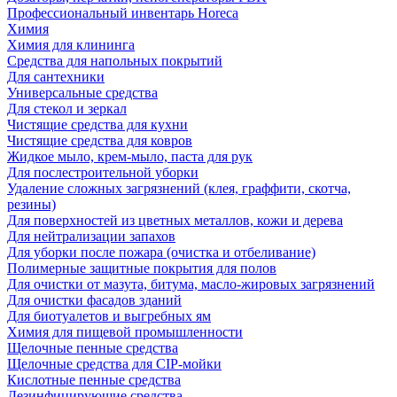
Профессиональный инвентарь Horeca
Химия
Химия для клининга
Средства для напольных покрытий
Для сантехники
Универсальные средства
Для стекол и зеркал
Чистящие средства для кухни
Чистящие средства для ковров
Жидкое мыло, крем-мыло, паста для рук
Для послестроительной уборки
Удаление сложных загрязнений (клея, граффити, скотча,
резины)
Для поверхностей из цветных металлов, кожи и дерева
Для нейтрализации запахов
Для уборки после пожара (очистка и отбеливание)
Полимерные защитные покрытия для полов
Для очистки от мазута, битума, масло-жировых загрязнений
Для очистки фасадов зданий
Для биотуалетов и выгребных ям
Химия для пищевой промышленности
Щелочные пенные средства
Щелочные средства для CIP-мойки
Кислотные пенные средства
Дезинфицирующие средства