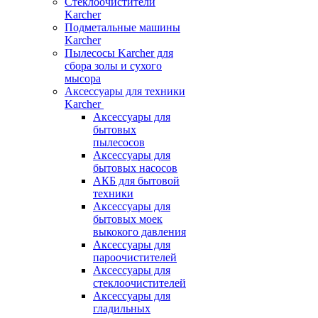
Стеклоочистители
Karcher
Подметальные машины
Karcher
Пылесосы Karcher для
сбора золы и сухого
мысора
Аксессуары для техники
Karcher
Аксессуары для
бытовых
пылесосов
Аксессуары для
бытовых насосов
АКБ для бытовой
техники
Аксессуары для
бытовых моек
выкокого давления
Аксессуары для
пароочистителей
Аксессуары для
стеклоочистителей
Аксессуары для
гладильных