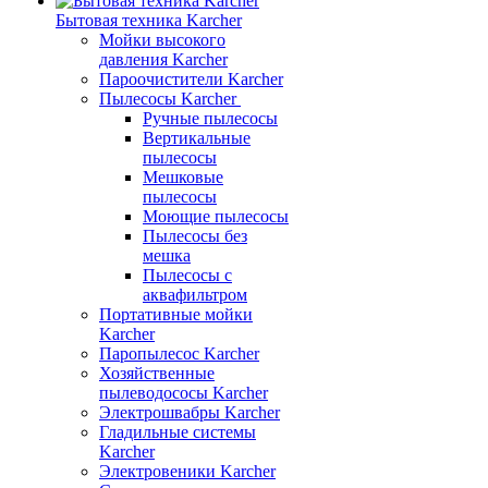
Бытовая техника Karcher
Мойки высокого
давления Karcher
Пароочистители Karcher
Пылесосы Karcher
Ручные пылесосы
Вертикальные
пылесосы
Мешковые
пылесосы
Моющие пылесосы
Пылесосы без
мешка
Пылесосы с
аквафильтром
Портативные мойки
Karcher
Паропылесос Karcher
Хозяйственные
пылеводососы Karcher
Электрошвабры Karcher
Гладильные системы
Karcher
Электровеники Karcher