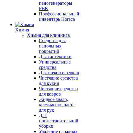
пеногенераторы
FBK
Профессиональный
инвентарь Horeca
Химия
Химия для клининга
Средства для
напольных
покрытий
Для сантехники
Универсальные
средства
Для стекол и зеркал
Чистящие средства
для кухни
Чистящие средства
для ковров
Жидкое мыло,
крем-мыло, паста
для рук
Для
послестроительной
уборки
Удаление сложных