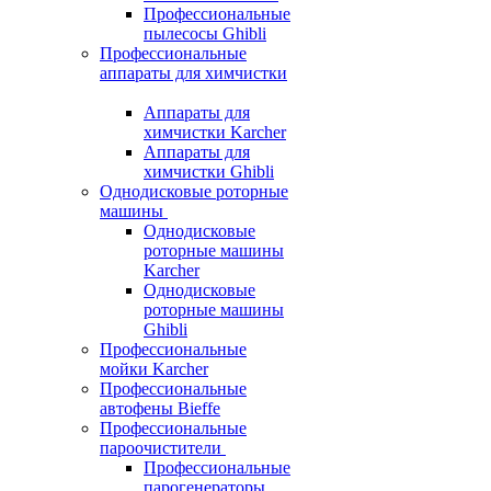
Профессиональные
пылесосы Ghibli
Профессиональные
аппараты для химчистки
Аппараты для
химчистки Karcher
Аппараты для
химчистки Ghibli
Однодисковые роторные
машины
Однодисковые
роторные машины
Karcher
Однодисковые
роторные машины
Ghibli
Профессиональные
мойки Karcher
Профессиональные
автофены Bieffe
Профессиональные
пароочистители
Профессиональные
парогенераторы