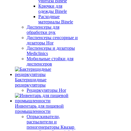
унитаза Binele
Крючки для
одежды Binele
Расходные
материалы Binele
Диспенсеры для
обработки рук
Диспенсеры сенсорные и
дозаторы Hor
Диспенсеры и дозаторы
Mediclinics
Мобильные стойки для
диспенсеров
Бактерицидные
рециркуляторы
Рециркуляторы Hor
Инвентарь для пищевой
промышленности
Опрыскиватели,
распылители и
пеногенераторы Квазар