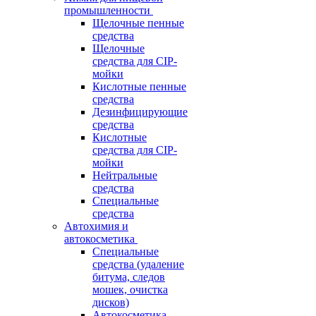
промышленности
Щелочные пенные
средства
Щелочные
средства для CIP-
мойки
Кислотные пенные
средства
Дезинфицирующие
средства
Кислотные
средства для CIP-
мойки
Нейтральные
средства
Специальные
средства
Автохимия и
автокосметика
Специальные
средства (удаление
битума, следов
мошек, очистка
дисков)
Автокосметика