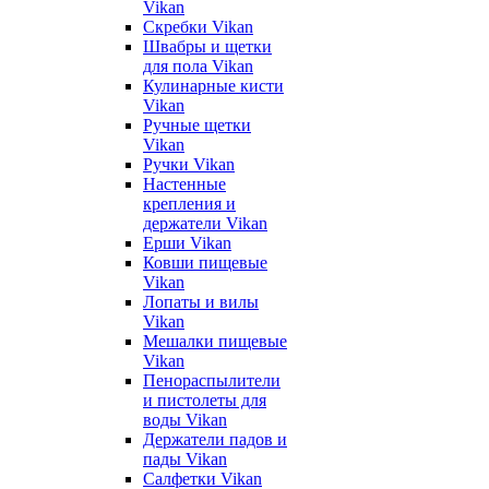
Vikan
Скребки Vikan
Швабры и щетки
для пола Vikan
Кулинарные кисти
Vikan
Ручные щетки
Vikan
Ручки Vikan
Настенные
крепления и
держатели Vikan
Ерши Vikan
Ковши пищевые
Vikan
Лопаты и вилы
Vikan
Мешалки пищевые
Vikan
Пенораспылители
и пистолеты для
воды Vikan
Держатели падов и
пады Vikan
Салфетки Vikan