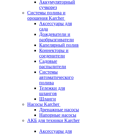
Аккумуляторный
сучкорез
Системы полива и
орошения Karcher
Аксессуары для
сада
Дождеватели и
разбрызгиватели
Капелярный полив
Коннекторы и
соеденители
Садовые
распылители
Системы
автоматического
полива
Тележки для
шлангов
Шланги
Насосы Karcher
Дренажные насосы
Напорные насосы
АКБ для техники Karcher
Аксессуары для