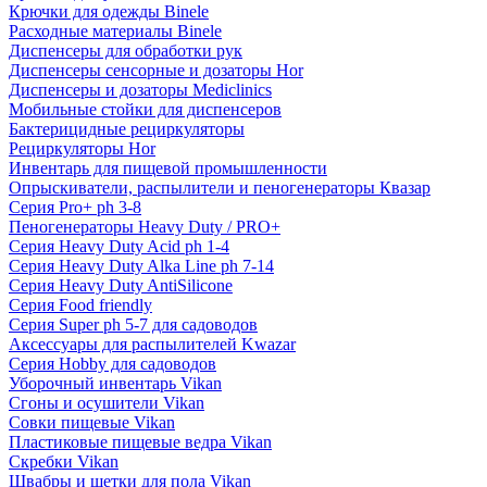
Крючки для одежды Binele
Расходные материалы Binele
Диспенсеры для обработки рук
Диспенсеры сенсорные и дозаторы Hor
Диспенсеры и дозаторы Mediclinics
Мобильные стойки для диспенсеров
Бактерицидные рециркуляторы
Рециркуляторы Hor
Инвентарь для пищевой промышленности
Опрыскиватели, распылители и пеногенераторы Квазар
Серия Pro+ ph 3-8
Пеногенераторы Heavy Duty / PRO+
Серия Heavy Duty Acid ph 1-4
Серия Heavy Duty Alka Line ph 7-14
Серия Heavy Duty AntiSilicone
Серия Food friendly
Серия Super ph 5-7 для садоводов
Аксессуары для распылителей Kwazar
Серия Hobby для садоводов
Уборочный инвентарь Vikan
Сгоны и осушители Vikan
Совки пищевые Vikan
Пластиковые пищевые ведра Vikan
Скребки Vikan
Швабры и щетки для пола Vikan