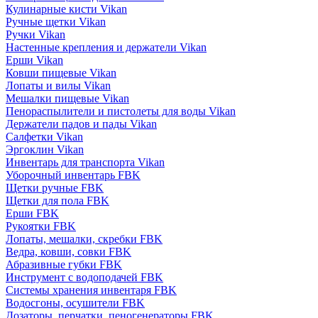
Кулинарные кисти Vikan
Ручные щетки Vikan
Ручки Vikan
Настенные крепления и держатели Vikan
Ерши Vikan
Ковши пищевые Vikan
Лопаты и вилы Vikan
Мешалки пищевые Vikan
Пенораспылители и пистолеты для воды Vikan
Держатели падов и пады Vikan
Салфетки Vikan
Эргоклин Vikan
Инвентарь для транспорта Vikan
Уборочный инвентарь FBK
Щетки ручные FBK
Щетки для пола FBK
Ерши FBK
Рукоятки FBK
Лопаты, мешалки, скребки FBK
Ведра, ковши, совки FBK
Абразивные губки FBK
Инструмент с водоподачей FBK
Системы хранения инвентаря FBK
Водосгоны, осушители FBK
Дозаторы, перчатки, пеногенераторы FBK