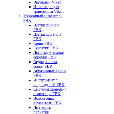
Эргоклин Vikan
Инвентарь для
транспорта Vikan
Уборочный инвентарь
FBK
Щетки ручные
FBK
Щетки для пола
FBK
Ерши FBK
Рукоятки FBK
Лопаты, мешалки,
скребки FBK
Ведра, ковши,
совки FBK
Абразивные губки
FBK
Инструмент с
водоподачей FBK
Системы хранения
инвентаря FBK
Водосгоны,
осушители FBK
Дозаторы,
перчатки,