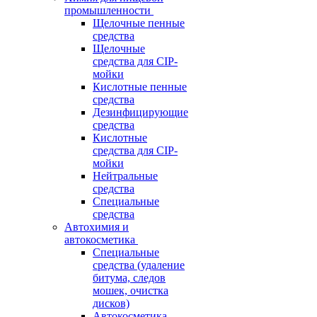
промышленности
Щелочные пенные
средства
Щелочные
средства для CIP-
мойки
Кислотные пенные
средства
Дезинфицирующие
средства
Кислотные
средства для CIP-
мойки
Нейтральные
средства
Специальные
средства
Автохимия и
автокосметика
Специальные
средства (удаление
битума, следов
мошек, очистка
дисков)
Автокосметика