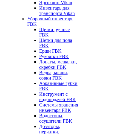
Эргоклин Vikan
Инвентарь для
транспорта Vikan
Уборочный инвентарь
FBK
Щетки ручные
FBK
Щетки для пола
FBK
Ерши FBK
Рукоятки FBK
Лопаты, мешалки,
скребки FBK
Ведра, ковши,
совки FBK
Абразивные губки
FBK
Инструмент с
водоподачей FBK
Системы хранения
инвентаря FBK
Водосгоны,
осушители FBK
Дозаторы,
перчатки,