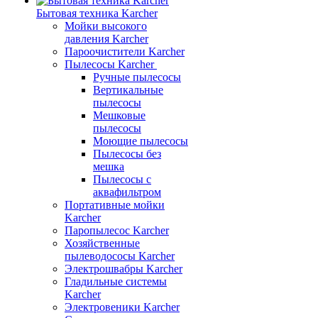
Бытовая техника Karcher
Мойки высокого
давления Karcher
Пароочистители Karcher
Пылесосы Karcher
Ручные пылесосы
Вертикальные
пылесосы
Мешковые
пылесосы
Моющие пылесосы
Пылесосы без
мешка
Пылесосы с
аквафильтром
Портативные мойки
Karcher
Паропылесос Karcher
Хозяйственные
пылеводососы Karcher
Электрошвабры Karcher
Гладильные системы
Karcher
Электровеники Karcher