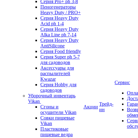
Серия Pro+ ph 3-8
Пеногенераторы
Heavy Duty / PRO+
Серия Heavy Duty
Acid ph 1-4
Серия Heavy Duty
Alka Line ph 7-14
Серия Heavy Duty
AntiSilicone
Серия Food friendly
Серия Super ph 5-7
для садоводов
Аксессуары для
распылителей
Kwazar
Сервис
Серия Hobby для
садоводов
Опла
Уборочный инвентарь
Дост
Vikan
Трейд-
Гара
Сгоны и
Акции
ин
Возв
осушители Vikan
обме
Совки пищевые
Серв
Vikan
обсл
Пластиковые
пищевые ведра