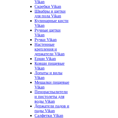
Vikan
Скребки Vikan
Швабры и щетки
для пола Vikan
Кулинарные кисти
Vikan
Ручные щетки
Vikan
Ручки Vikan
Настенные
крепления и
держатели Vikan
Ерши Vikan
Ковши пищевые
Vikan
Лопаты и вилы
Vikan
Мешалки пищевые
Vikan
Пенораспылители
и пистолеты для
воды Vikan
Держатели падов и
пады Vikan
Салфетки Vikan