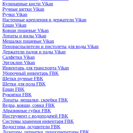
Кулинарные кисти Vikan
Ручные щетки Vikan
Ручки Vikan
Настенные крепления и держатели Vikan
Ерши Vikan
Ковши пищевые Vikan
Лопаты и вилы Vikan
Мешалки пищевые Vikan
Пенораспылители и пистолеты для воды Vikan
Держатели падов и пады Vikan
Салфетки Vikan
Эргоклин Vikan
Инвентарь для транспорта Vikan
Уборочный инвентарь FBK
Щетки ручные FBK
Щетки для пола FBK
Ерши FBK
Рукоятки FBK
Лопаты, мешалки, скребки FBK
Ведра, ковши, совки FBK
Абразивные губки FBK
Инструмент с водоподачей FBK
Системы хранения инвентаря FBK
Водосгоны, осушители FBK
Дозаторы, перчатки, пеногенераторы FBK