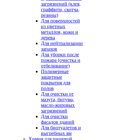
загрязнений (клея,
граффити, скотча,
резины)
Для поверхностей
из цветных
металлов, кожи и
дерева
Для нейтрализации
запахов
Для уборки после
пожара (очистка и
отбеливание)
Полимерные
защитные
покрытия для
полов
Для очистки от
мазута, битума,
масло-жировых
загрязнений
Для очистки
фасадов зданий
Для биотуалетов и
выгребных ям
Химия для пищевой