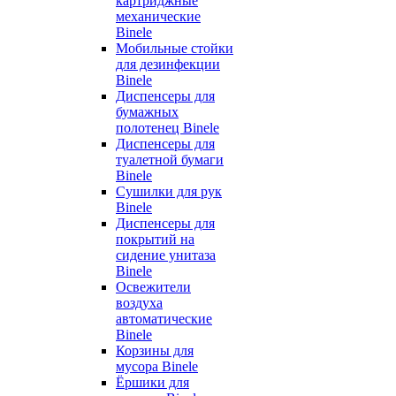
картриджные
механические
Binele
Мобильные стойки
для дезинфекции
Binele
Диспенсеры для
бумажных
полотенец Binele
Диспенсеры для
туалетной бумаги
Binele
Сушилки для рук
Binele
Диспенсеры для
покрытий на
сидение унитаза
Binele
Освежители
воздуха
автоматические
Binele
Корзины для
мусора Binele
Ёршики для