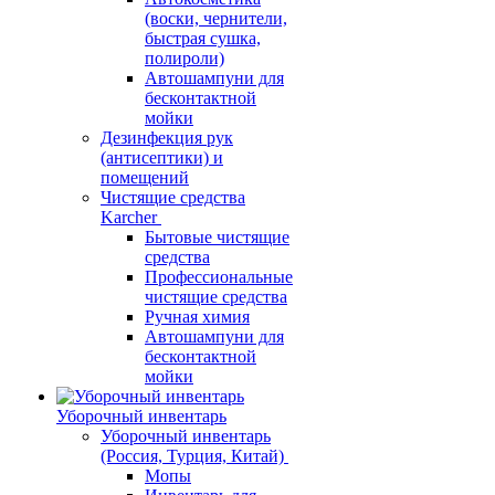
(воски, чернители,
быстрая сушка,
полироли)
Автошампуни для
бесконтактной
мойки
Дезинфекция рук
(антисептики) и
помещений
Чистящие средства
Karcher
Бытовые чистящие
средства
Профессиональные
чистящие средства
Ручная химия
Автошампуни для
бесконтактной
мойки
Уборочный инвентарь
Уборочный инвентарь
(Россия, Турция, Китай)
Мопы