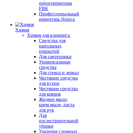
пеногенераторы
FBK
Профессиональный
инвентарь Horeca
Химия
Химия для клининга
Средства для
напольных
покрытий
Для сантехники
Универсальные
средства
Для стекол и зеркал
Чистящие средства
для кухни
Чистящие средства
для ковров
Жидкое мыло,
крем-мыло, паста
для рук
Для
послестроительной
уборки
Удаление сложных