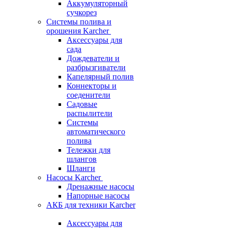
Аккумуляторный
сучкорез
Системы полива и
орошения Karcher
Аксессуары для
сада
Дождеватели и
разбрызгиватели
Капелярный полив
Коннекторы и
соеденители
Садовые
распылители
Системы
автоматического
полива
Тележки для
шлангов
Шланги
Насосы Karcher
Дренажные насосы
Напорные насосы
АКБ для техники Karcher
Аксессуары для