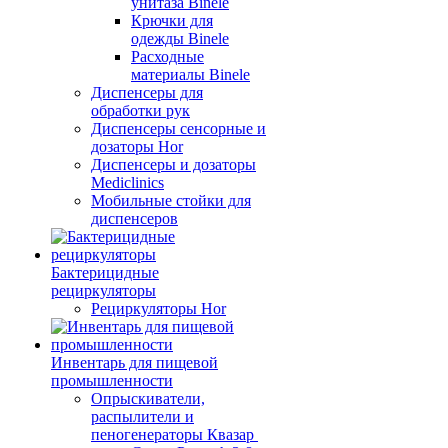
унитаза Binele
Крючки для
одежды Binele
Расходные
материалы Binele
Диспенсеры для
обработки рук
Диспенсеры сенсорные и
дозаторы Hor
Диспенсеры и дозаторы
Mediclinics
Мобильные стойки для
диспенсеров
Бактерицидные
рециркуляторы
Рециркуляторы Hor
Инвентарь для пищевой
промышленности
Опрыскиватели,
распылители и
пеногенераторы Квазар