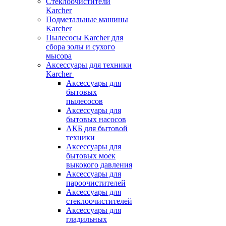
Стеклоочистители
Karcher
Подметальные машины
Karcher
Пылесосы Karcher для
сбора золы и сухого
мысора
Аксессуары для техники
Karcher
Аксессуары для
бытовых
пылесосов
Аксессуары для
бытовых насосов
АКБ для бытовой
техники
Аксессуары для
бытовых моек
выкокого давления
Аксессуары для
пароочистителей
Аксессуары для
стеклоочистителей
Аксессуары для
гладильных