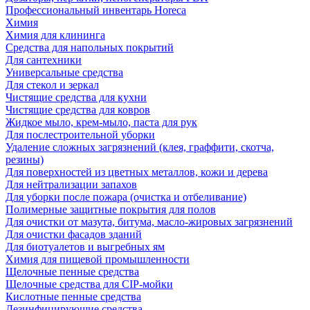
Профессиональный инвентарь Horeca
Химия
Химия для клининга
Средства для напольных покрытий
Для сантехники
Универсальные средства
Для стекол и зеркал
Чистящие средства для кухни
Чистящие средства для ковров
Жидкое мыло, крем-мыло, паста для рук
Для послестроительной уборки
Удаление сложных загрязнений (клея, граффити, скотча,
резины)
Для поверхностей из цветных металлов, кожи и дерева
Для нейтрализации запахов
Для уборки после пожара (очистка и отбеливание)
Полимерные защитные покрытия для полов
Для очистки от мазута, битума, масло-жировых загрязнений
Для очистки фасадов зданий
Для биотуалетов и выгребных ям
Химия для пищевой промышленности
Щелочные пенные средства
Щелочные средства для CIP-мойки
Кислотные пенные средства
Дезинфицирующие средства