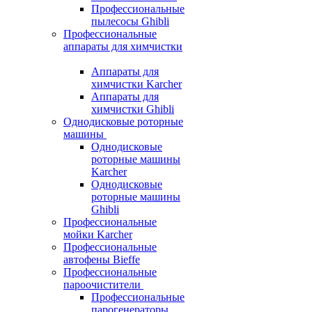
Профессиональные
пылесосы Ghibli
Профессиональные
аппараты для химчистки
Аппараты для
химчистки Karcher
Аппараты для
химчистки Ghibli
Однодисковые роторные
машины
Однодисковые
роторные машины
Karcher
Однодисковые
роторные машины
Ghibli
Профессиональные
мойки Karcher
Профессиональные
автофены Bieffe
Профессиональные
пароочистители
Профессиональные
парогенераторы