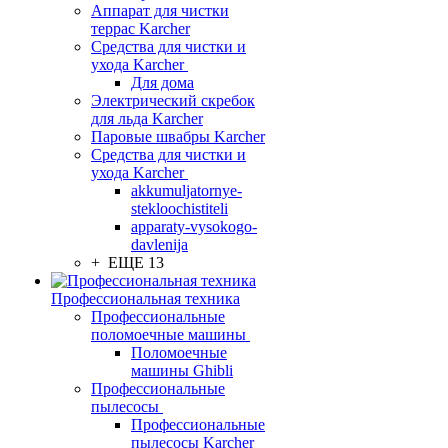
Аппарат для чистки
террас Karcher
Средства для чистки и
ухода Karcher
Для дома
Электрический скребок
для льда Karcher
Паровые швабры Karcher
Средства для чистки и
ухода Karcher
akkumuljatornye-
stekloochistiteli
apparaty-vysokogo-
davlenija
+ ЕЩЕ 13
Профессиональная техника
Профессиональные
поломоечные машины
Поломоечные
машины Ghibli
Профессиональные
пылесосы
Профессиональные
пылесосы Karcher