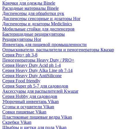
Крючки для одежды Binele
Расходные материалы Binele
Диспенсеры для обработки рук
Диспенсеры сенсорные и дозаторы Hor
Диспенсеры и дозаторы Mediclinics
Мобильные стойки для диспенсеров
Бактерицидные рециркуляторы
Рециркуляторы Hor
Инвентарь для пищевой промышленности
Опрыскиватели, распылители и пеногенераторы Квазар
Серия Pro+ ph 3-8
Пеногенераторы Heavy Duty / PRO+
Серия Heavy Duty Acid ph 1-4
Серия Heavy Duty Alka Line ph 7-14
Серия Heavy Duty AntiSilicone
Серия Food friendly
Серия Super ph 5-7 для садоводов
Аксессуары для распылителей Kwazar
Серия Hobby для садоводов
Уборочный инвентарь Vikan
Сгоны и осушители Vikan
Совки пищевые Vikan
Пластиковые пищевые ведра Vikan
Скребки Vikan
Швабры и щетки для пола Vikan