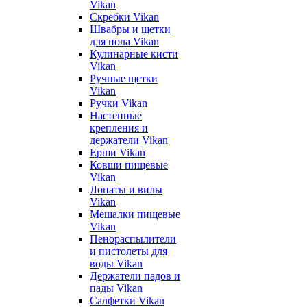
Vikan
Скребки Vikan
Швабры и щетки
для пола Vikan
Кулинарные кисти
Vikan
Ручные щетки
Vikan
Ручки Vikan
Настенные
крепления и
держатели Vikan
Ерши Vikan
Ковши пищевые
Vikan
Лопаты и вилы
Vikan
Мешалки пищевые
Vikan
Пенораспылители
и пистолеты для
воды Vikan
Держатели падов и
пады Vikan
Салфетки Vikan