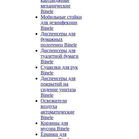
картриджные
механические
Binele
Мобильные стойки
для дезинфекции
Binele
Диспенсеры для
бумажных
полотенец Binele
Диспенсеры для
туалетной бумаги
Binele
Сушилки для рук
Binele
Диспенсеры для
покрытий на
сидение унитаза
Binele
Освежители
воздуха
автоматические
Binele
Корзины для
мусора Binele
Ёршики для