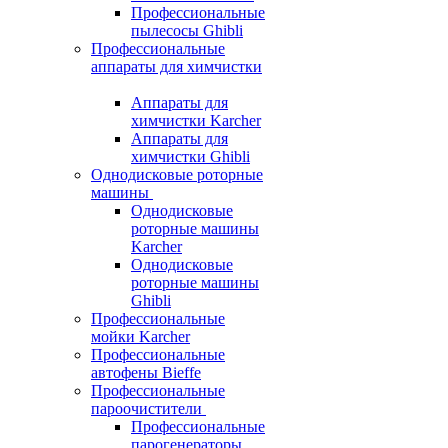
Профессиональные
пылесосы Ghibli
Профессиональные
аппараты для химчистки
Аппараты для
химчистки Karcher
Аппараты для
химчистки Ghibli
Однодисковые роторные
машины
Однодисковые
роторные машины
Karcher
Однодисковые
роторные машины
Ghibli
Профессиональные
мойки Karcher
Профессиональные
автофены Bieffe
Профессиональные
пароочистители
Профессиональные
парогенераторы