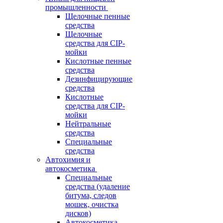
промышленности
Щелочные пенные
средства
Щелочные
средства для CIP-
мойки
Кислотные пенные
средства
Дезинфицирующие
средства
Кислотные
средства для CIP-
мойки
Нейтральные
средства
Специальные
средства
Автохимия и
автокосметика
Специальные
средства (удаление
битума, следов
мошек, очистка
дисков)
Автокосметика