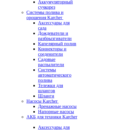
Аккумуляторный
сучкорез
Системы полива и
орошения Karcher
Аксессуары для
сада
Дождеватели и
разбрызгиватели
Капелярный полив
Коннекторы и
соеденители
Садовые
распылители
Системы
автоматического
полива
Тележки для
шлангов
Шланги
Насосы Karcher
Дренажные насосы
Напорные насосы
АКБ для техники Karcher
Аксессуары для