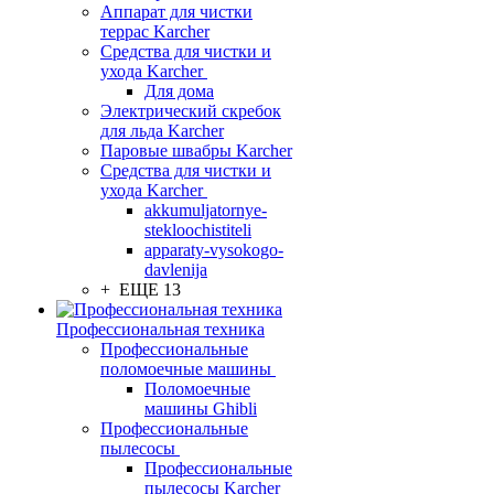
Аппарат для чистки
террас Karcher
Средства для чистки и
ухода Karcher
Для дома
Электрический скребок
для льда Karcher
Паровые швабры Karcher
Средства для чистки и
ухода Karcher
akkumuljatornye-
stekloochistiteli
apparaty-vysokogo-
davlenija
+ ЕЩЕ 13
Профессиональная техника
Профессиональные
поломоечные машины
Поломоечные
машины Ghibli
Профессиональные
пылесосы
Профессиональные
пылесосы Karcher