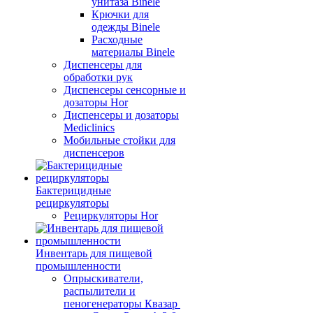
унитаза Binele
Крючки для
одежды Binele
Расходные
материалы Binele
Диспенсеры для
обработки рук
Диспенсеры сенсорные и
дозаторы Hor
Диспенсеры и дозаторы
Mediclinics
Мобильные стойки для
диспенсеров
Бактерицидные
рециркуляторы
Рециркуляторы Hor
Инвентарь для пищевой
промышленности
Опрыскиватели,
распылители и
пеногенераторы Квазар