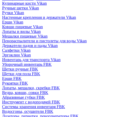
Кулинарные кисти Vikan
Ручные щетки Vikan
Ручки Vikan
Настенные крепления и держатели Vikan
Ерши Vikan
Ковши пищевые Vikan
Лопаты и вилы Vikan
Мешалки пищевые Vikan
Пенораспылители и пистолеты для воды Vikan
Держатели падов и пады Vikan
Салфетки Vikan
Эргоклин Vikan
Инвентарь для транспорта Vikan
Уборочный инвентарь FBK
Щетки ручные FBK
Щетки для пола FBK
Ерши FBK
Рукоятки FBK
Лопаты, мешалки, скребки FBK
Ведра, ковши, совки FBK
Абразивные губки FBK
Инструмент с водоподачей FBK
Системы хранения инвентаря FBK
Водосгоны, осушители FBK
Дозаторы, перчатки, пеногенераторы FBK