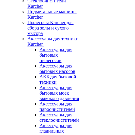
Стеклоочистители
Karcher
Подметальные машины
Karcher
Пылесосы Karcher для
сбора золы и сухого
мысора
Аксессуары для техники
Karcher
Аксессуары для
бытовых
пылесосов
Аксессуары для
бытовых насосов
АКБ для бытовой
техники
Аксессуары для
бытовых моек
выкокого давления
Аксессуары для
пароочистителей
Аксессуары для
стеклоочистителей
Аксессуары для
гладильных