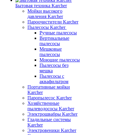
Бытовая техника Karcher
Мойки высокого
давления Karcher
Пароочистители Karcher
Пылесосы Karcher
Ручные пылесосы
Вертикальные
пылесосы
Мешковые
пылесосы
Моющие пылесосы
Пылесосы без
мешка
Пылесосы с
аквафильтром
Портативные мойки
Karcher
Паропылесос Karcher
Хозяйственные
пылеводососы Karcher
Электрошвабры Karcher
Гладильные системы
Karcher
Электровеники Karcher