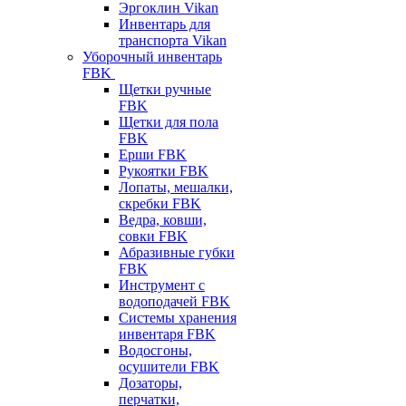
Эргоклин Vikan
Инвентарь для
транспорта Vikan
Уборочный инвентарь
FBK
Щетки ручные
FBK
Щетки для пола
FBK
Ерши FBK
Рукоятки FBK
Лопаты, мешалки,
скребки FBK
Ведра, ковши,
совки FBK
Абразивные губки
FBK
Инструмент с
водоподачей FBK
Системы хранения
инвентаря FBK
Водосгоны,
осушители FBK
Дозаторы,
перчатки,