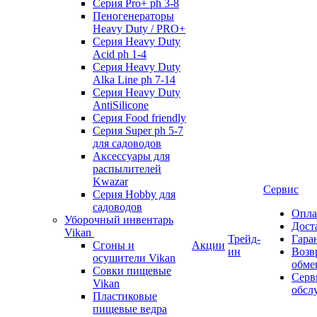
Серия Pro+ ph 3-8
Пеногенераторы
Heavy Duty / PRO+
Серия Heavy Duty
Acid ph 1-4
Серия Heavy Duty
Alka Line ph 7-14
Серия Heavy Duty
AntiSilicone
Серия Food friendly
Серия Super ph 5-7
для садоводов
Аксессуары для
распылителей
Kwazar
Сервис
Серия Hobby для
садоводов
Опла
Уборочный инвентарь
Дост
Vikan
Трейд-
Гара
Сгоны и
Акции
ин
Возв
осушители Vikan
обме
Совки пищевые
Серв
Vikan
обсл
Пластиковые
пищевые ведра