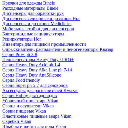
Крючки для одежды Binele
Расходные материалы Binele
Диспенсеры для обработки рук
Диспенсеры сенсорные и дозаторы Hor
Диспенсеры и дозаторы Mediclinics
Мобильные стойки для диспенсеров
Бактерицидные рециркуляторы
Рециркуляторы Hor
Инвентарь для пищевой промышленности
Опрыскиватели, распылители и пеногенераторы Квазар
Серия Pro+ ph 3-8
Пеногенераторы Heavy Duty / PRO+
Серия Heavy Duty Acid ph 1-4
Серия Heavy Duty Alka Line ph 7-14
Серия Heavy Duty AntiSilicone
Серия Food friendly
Серия Super ph 5-7 для садоводов
Аксессуары для распылителей Kwazar
Серия Hobby для садоводов
Уборочный инвентарь Vikan
Сгоны и осушители Vikan
Совки пищевые Vikan
Пластиковые пищевые ведра Vikan
Скребки Vikan
Швабры и щетки для пола Vikan