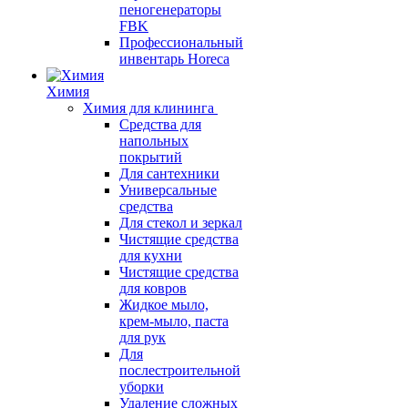
пеногенераторы
FBK
Профессиональный
инвентарь Horeca
Химия
Химия для клининга
Средства для
напольных
покрытий
Для сантехники
Универсальные
средства
Для стекол и зеркал
Чистящие средства
для кухни
Чистящие средства
для ковров
Жидкое мыло,
крем-мыло, паста
для рук
Для
послестроительной
уборки
Удаление сложных