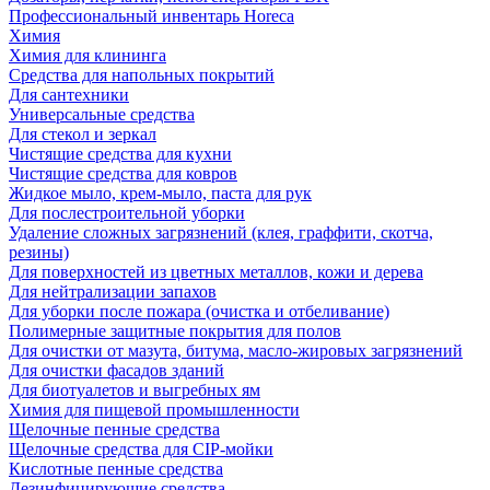
Профессиональный инвентарь Horeca
Химия
Химия для клининга
Средства для напольных покрытий
Для сантехники
Универсальные средства
Для стекол и зеркал
Чистящие средства для кухни
Чистящие средства для ковров
Жидкое мыло, крем-мыло, паста для рук
Для послестроительной уборки
Удаление сложных загрязнений (клея, граффити, скотча,
резины)
Для поверхностей из цветных металлов, кожи и дерева
Для нейтрализации запахов
Для уборки после пожара (очистка и отбеливание)
Полимерные защитные покрытия для полов
Для очистки от мазута, битума, масло-жировых загрязнений
Для очистки фасадов зданий
Для биотуалетов и выгребных ям
Химия для пищевой промышленности
Щелочные пенные средства
Щелочные средства для CIP-мойки
Кислотные пенные средства
Дезинфицирующие средства