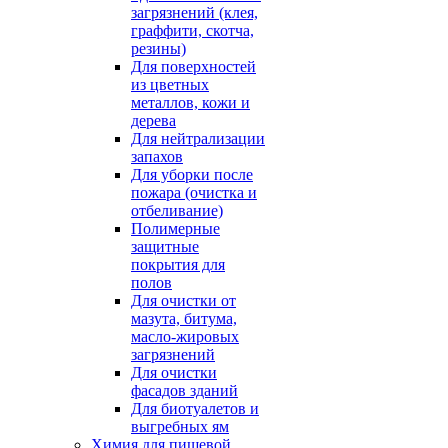
загрязнений (клея,
граффити, скотча,
резины)
Для поверхностей
из цветных
металлов, кожи и
дерева
Для нейтрализации
запахов
Для уборки после
пожара (очистка и
отбеливание)
Полимерные
защитные
покрытия для
полов
Для очистки от
мазута, битума,
масло-жировых
загрязнений
Для очистки
фасадов зданий
Для биотуалетов и
выгребных ям
Химия для пищевой