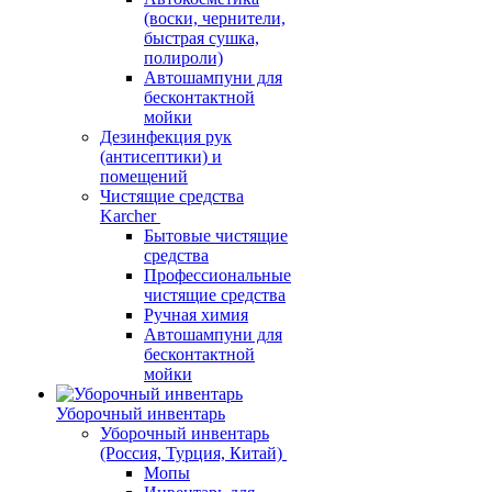
(воски, чернители,
быстрая сушка,
полироли)
Автошампуни для
бесконтактной
мойки
Дезинфекция рук
(антисептики) и
помещений
Чистящие средства
Karcher
Бытовые чистящие
средства
Профессиональные
чистящие средства
Ручная химия
Автошампуни для
бесконтактной
мойки
Уборочный инвентарь
Уборочный инвентарь
(Россия, Турция, Китай)
Мопы