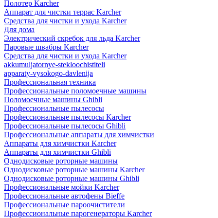
Полотер Karcher
Аппарат для чистки террас Karcher
Средства для чистки и ухода Karcher
Для дома
Электрический скребок для льда Karcher
Паровые швабры Karcher
Средства для чистки и ухода Karcher
akkumuljatornye-stekloochistiteli
apparaty-vysokogo-davlenija
Профессиональная техника
Профессиональные поломоечные машины
Поломоечные машины Ghibli
Профессиональные пылесосы
Профессиональные пылесосы Karcher
Профессиональные пылесосы Ghibli
Профессиональные аппараты для химчистки
Аппараты для химчистки Karcher
Аппараты для химчистки Ghibli
Однодисковые роторные машины
Однодисковые роторные машины Karcher
Однодисковые роторные машины Ghibli
Профессиональные мойки Karcher
Профессиональные автофены Bieffe
Профессиональные пароочистители
Профессиональные парогенераторы Karcher