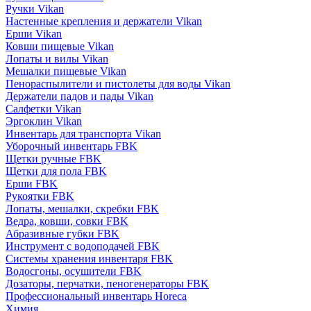
Ручки Vikan
Настенные крепления и держатели Vikan
Ерши Vikan
Ковши пищевые Vikan
Лопаты и вилы Vikan
Мешалки пищевые Vikan
Пенораспылители и пистолеты для воды Vikan
Держатели падов и пады Vikan
Салфетки Vikan
Эргоклин Vikan
Инвентарь для транспорта Vikan
Уборочный инвентарь FBK
Щетки ручные FBK
Щетки для пола FBK
Ерши FBK
Рукоятки FBK
Лопаты, мешалки, скребки FBK
Ведра, ковши, совки FBK
Абразивные губки FBK
Инструмент с водоподачей FBK
Системы хранения инвентаря FBK
Водосгоны, осушители FBK
Дозаторы, перчатки, пеногенераторы FBK
Профессиональный инвентарь Horeca
Химия