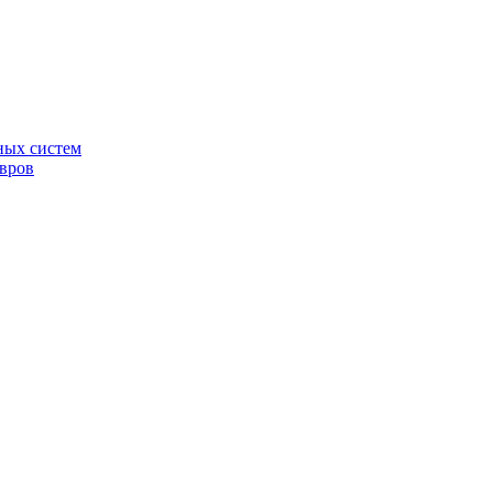
ных систем
овров