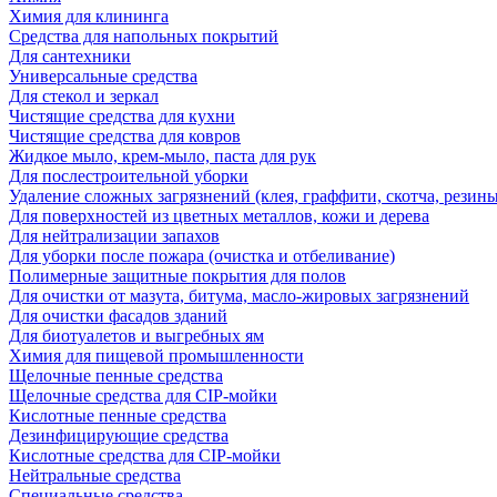
Химия для клининга
Средства для напольных покрытий
Для сантехники
Универсальные средства
Для стекол и зеркал
Чистящие средства для кухни
Чистящие средства для ковров
Жидкое мыло, крем-мыло, паста для рук
Для послестроительной уборки
Удаление сложных загрязнений (клея, граффити, скотча, резины
Для поверхностей из цветных металлов, кожи и дерева
Для нейтрализации запахов
Для уборки после пожара (очистка и отбеливание)
Полимерные защитные покрытия для полов
Для очистки от мазута, битума, масло-жировых загрязнений
Для очистки фасадов зданий
Для биотуалетов и выгребных ям
Химия для пищевой промышленности
Щелочные пенные средства
Щелочные средства для CIP-мойки
Кислотные пенные средства
Дезинфицирующие средства
Кислотные средства для CIP-мойки
Нейтральные средства
Специальные средства