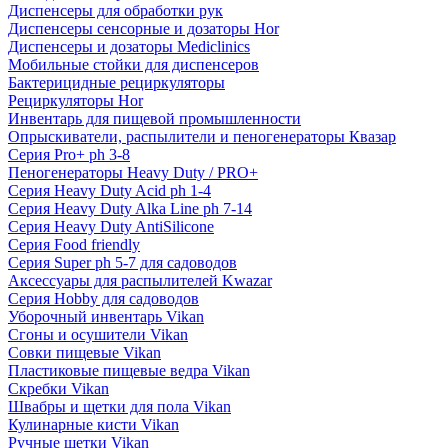
Диспенсеры для обработки рук
Диспенсеры сенсорные и дозаторы Hor
Диспенсеры и дозаторы Mediclinics
Мобильные стойки для диспенсеров
Бактерицидные рециркуляторы
Рециркуляторы Hor
Инвентарь для пищевой промышленности
Опрыскиватели, распылители и пеногенераторы Квазар
Серия Pro+ ph 3-8
Пеногенераторы Heavy Duty / PRO+
Серия Heavy Duty Acid ph 1-4
Серия Heavy Duty Alka Line ph 7-14
Серия Heavy Duty AntiSilicone
Серия Food friendly
Серия Super ph 5-7 для садоводов
Аксессуары для распылителей Kwazar
Серия Hobby для садоводов
Уборочный инвентарь Vikan
Сгоны и осушители Vikan
Совки пищевые Vikan
Пластиковые пищевые ведра Vikan
Скребки Vikan
Швабры и щетки для пола Vikan
Кулинарные кисти Vikan
Ручные щетки Vikan