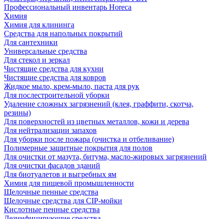
Профессиональный инвентарь Horeca
Химия
Химия для клининга
Средства для напольных покрытий
Для сантехники
Универсальные средства
Для стекол и зеркал
Чистящие средства для кухни
Чистящие средства для ковров
Жидкое мыло, крем-мыло, паста для рук
Для послестроительной уборки
Удаление сложных загрязнений (клея, граффити, скотча,
резины)
Для поверхностей из цветных металлов, кожи и дерева
Для нейтрализации запахов
Для уборки после пожара (очистка и отбеливание)
Полимерные защитные покрытия для полов
Для очистки от мазута, битума, масло-жировых загрязнений
Для очистки фасадов зданий
Для биотуалетов и выгребных ям
Химия для пищевой промышленности
Щелочные пенные средства
Щелочные средства для CIP-мойки
Кислотные пенные средства
Дезинфицирующие средства