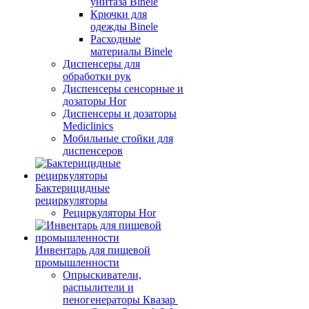
унитаза Binele
Крючки для
одежды Binele
Расходные
материалы Binele
Диспенсеры для
обработки рук
Диспенсеры сенсорные и
дозаторы Hor
Диспенсеры и дозаторы
Mediclinics
Мобильные стойки для
диспенсеров
Бактерицидные
рециркуляторы
Рециркуляторы Hor
Инвентарь для пищевой
промышленности
Опрыскиватели,
распылители и
пеногенераторы Квазар