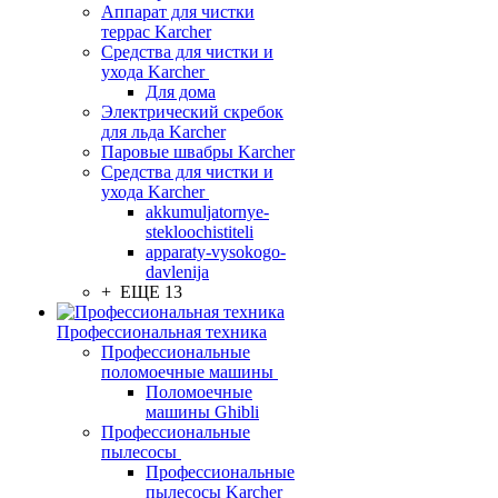
Аппарат для чистки
террас Karcher
Средства для чистки и
ухода Karcher
Для дома
Электрический скребок
для льда Karcher
Паровые швабры Karcher
Средства для чистки и
ухода Karcher
akkumuljatornye-
stekloochistiteli
apparaty-vysokogo-
davlenija
+ ЕЩЕ 13
Профессиональная техника
Профессиональные
поломоечные машины
Поломоечные
машины Ghibli
Профессиональные
пылесосы
Профессиональные
пылесосы Karcher