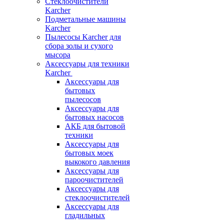
Стеклоочистители
Karcher
Подметальные машины
Karcher
Пылесосы Karcher для
сбора золы и сухого
мысора
Аксессуары для техники
Karcher
Аксессуары для
бытовых
пылесосов
Аксессуары для
бытовых насосов
АКБ для бытовой
техники
Аксессуары для
бытовых моек
выкокого давления
Аксессуары для
пароочистителей
Аксессуары для
стеклоочистителей
Аксессуары для
гладильных