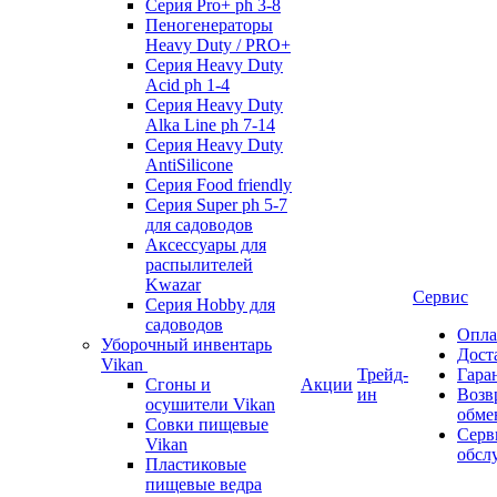
Серия Pro+ ph 3-8
Пеногенераторы
Heavy Duty / PRO+
Серия Heavy Duty
Acid ph 1-4
Серия Heavy Duty
Alka Line ph 7-14
Серия Heavy Duty
AntiSilicone
Серия Food friendly
Серия Super ph 5-7
для садоводов
Аксессуары для
распылителей
Kwazar
Сервис
Серия Hobby для
садоводов
Опла
Уборочный инвентарь
Дост
Vikan
Трейд-
Гара
Сгоны и
Акции
ин
Возв
осушители Vikan
обме
Совки пищевые
Серв
Vikan
обсл
Пластиковые
пищевые ведра