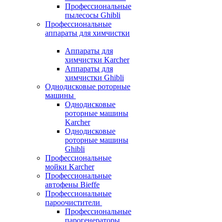
Профессиональные
пылесосы Ghibli
Профессиональные
аппараты для химчистки
Аппараты для
химчистки Karcher
Аппараты для
химчистки Ghibli
Однодисковые роторные
машины
Однодисковые
роторные машины
Karcher
Однодисковые
роторные машины
Ghibli
Профессиональные
мойки Karcher
Профессиональные
автофены Bieffe
Профессиональные
пароочистители
Профессиональные
парогенераторы