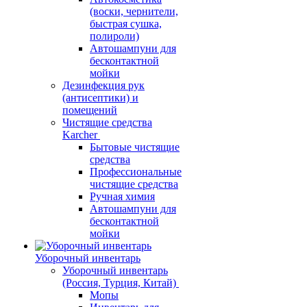
(воски, чернители,
быстрая сушка,
полироли)
Автошампуни для
бесконтактной
мойки
Дезинфекция рук
(антисептики) и
помещений
Чистящие средства
Karcher
Бытовые чистящие
средства
Профессиональные
чистящие средства
Ручная химия
Автошампуни для
бесконтактной
мойки
Уборочный инвентарь
Уборочный инвентарь
(Россия, Турция, Китай)
Мопы