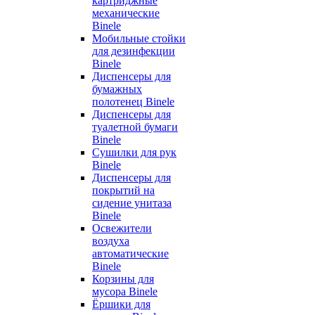
картриджные
механические
Binele
Мобильные стойки
для дезинфекции
Binele
Диспенсеры для
бумажных
полотенец Binele
Диспенсеры для
туалетной бумаги
Binele
Сушилки для рук
Binele
Диспенсеры для
покрытий на
сидение унитаза
Binele
Освежители
воздуха
автоматические
Binele
Корзины для
мусора Binele
Ёршики для