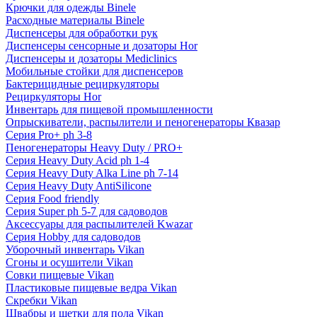
Крючки для одежды Binele
Расходные материалы Binele
Диспенсеры для обработки рук
Диспенсеры сенсорные и дозаторы Hor
Диспенсеры и дозаторы Mediclinics
Мобильные стойки для диспенсеров
Бактерицидные рециркуляторы
Рециркуляторы Hor
Инвентарь для пищевой промышленности
Опрыскиватели, распылители и пеногенераторы Квазар
Серия Pro+ ph 3-8
Пеногенераторы Heavy Duty / PRO+
Серия Heavy Duty Acid ph 1-4
Серия Heavy Duty Alka Line ph 7-14
Серия Heavy Duty AntiSilicone
Серия Food friendly
Серия Super ph 5-7 для садоводов
Аксессуары для распылителей Kwazar
Серия Hobby для садоводов
Уборочный инвентарь Vikan
Сгоны и осушители Vikan
Совки пищевые Vikan
Пластиковые пищевые ведра Vikan
Скребки Vikan
Швабры и щетки для пола Vikan