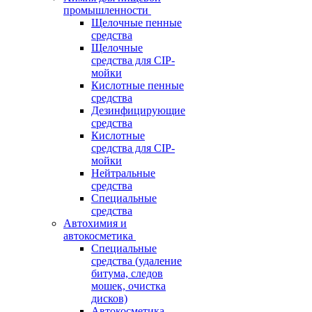
промышленности
Щелочные пенные
средства
Щелочные
средства для CIP-
мойки
Кислотные пенные
средства
Дезинфицирующие
средства
Кислотные
средства для CIP-
мойки
Нейтральные
средства
Специальные
средства
Автохимия и
автокосметика
Специальные
средства (удаление
битума, следов
мошек, очистка
дисков)
Автокосметика