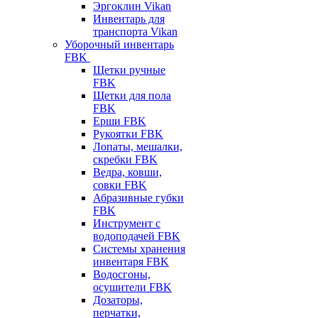
Эргоклин Vikan
Инвентарь для
транспорта Vikan
Уборочный инвентарь
FBK
Щетки ручные
FBK
Щетки для пола
FBK
Ерши FBK
Рукоятки FBK
Лопаты, мешалки,
скребки FBK
Ведра, ковши,
совки FBK
Абразивные губки
FBK
Инструмент с
водоподачей FBK
Системы хранения
инвентаря FBK
Водосгоны,
осушители FBK
Дозаторы,
перчатки,