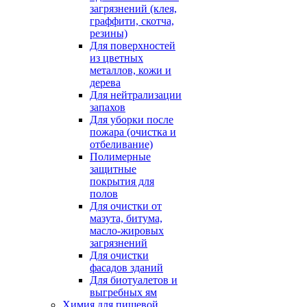
загрязнений (клея,
граффити, скотча,
резины)
Для поверхностей
из цветных
металлов, кожи и
дерева
Для нейтрализации
запахов
Для уборки после
пожара (очистка и
отбеливание)
Полимерные
защитные
покрытия для
полов
Для очистки от
мазута, битума,
масло-жировых
загрязнений
Для очистки
фасадов зданий
Для биотуалетов и
выгребных ям
Химия для пищевой