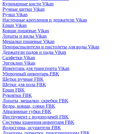
Кулинарные кисти Vikan
Ручные щетки Vikan
Ручки Vikan
Настенные крепления и держатели Vikan
Ерши Vikan
Ковши пищевые Vikan
Лопаты и вилы Vikan
Мешалки пищевые Vikan
Пенораспылители и пистолеты для воды Vikan
Держатели падов и пады Vikan
Салфетки Vikan
Эргоклин Vikan
Инвентарь для транспорта Vikan
Уборочный инвентарь FBK
Щетки ручные FBK
Щетки для пола FBK
Ерши FBK
Рукоятки FBK
Лопаты, мешалки, скребки FBK
Ведра, ковши, совки FBK
Абразивные губки FBK
Инструмент с водоподачей FBK
Системы хранения инвентаря FBK
Водосгоны, осушители FBK
Дозаторы, перчатки, пеногенераторы FBK