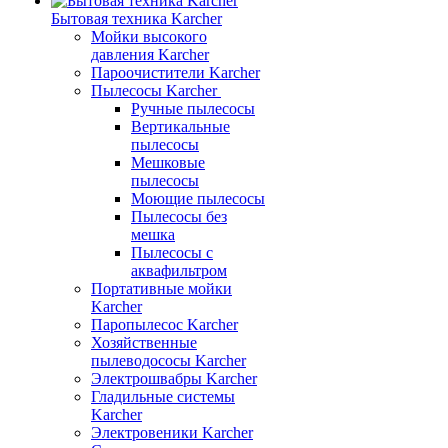
Бытовая техника Karcher
Мойки высокого
давления Karcher
Пароочистители Karcher
Пылесосы Karcher
Ручные пылесосы
Вертикальные
пылесосы
Мешковые
пылесосы
Моющие пылесосы
Пылесосы без
мешка
Пылесосы с
аквафильтром
Портативные мойки
Karcher
Паропылесос Karcher
Хозяйственные
пылеводососы Karcher
Электрошвабры Karcher
Гладильные системы
Karcher
Электровеники Karcher