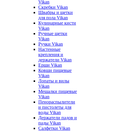
Vikan
Скребки Vikan
Швабры и щетки
для пола Vikan
Кулинарные кисти
Vikan
Ручные щетки
Vikan
Ручки Vikan
Настенные
крепления и
держатели Vikan
Ерши Vikan
Ковши пищевые
Vikan
Лопаты и вилы
Vikan
Мешалки пищевые
Vikan
Пенораспылители
и пистолеты для
воды Vikan
Держатели падов и
пады Vikan
Салфетки Vikan