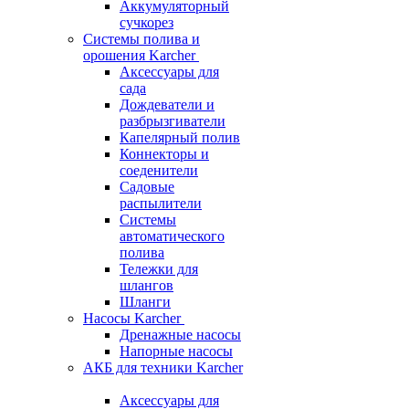
Аккумуляторный
сучкорез
Системы полива и
орошения Karcher
Аксессуары для
сада
Дождеватели и
разбрызгиватели
Капелярный полив
Коннекторы и
соеденители
Садовые
распылители
Системы
автоматического
полива
Тележки для
шлангов
Шланги
Насосы Karcher
Дренажные насосы
Напорные насосы
АКБ для техники Karcher
Аксессуары для