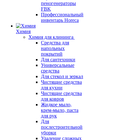
пеногенераторы
FBK
Профессиональный
инвентарь Horeca
Химия
Химия для клининга
Средства для
напольных
покрытий
Для сантехники
Универсальные
средства
Для стекол и зеркал
Чистящие средства
для кухни
Чистящие средства
для ковров
Жидкое мыло,
крем-мыло, паста
для рук
Для
послестроительной
уборки
Удаление сложных