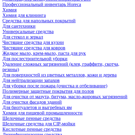
Профессиональный инвентарь Horeca
Химия
Химия для клининга
Средства для напольных покрытий
Для сантехники
Универсальные средства
Для стекол и зеркал
Чистящие средства для кухни
Чистящие средства для ковров
Жидкое мыло, крем-мыло, паста для рук
Для послестроительной уборки
Удаление сложных загрязнений (клея, граффити, скотча,
резины)
Для поверхностей из цветных металлов, кожи и дерева
Для нейтрализации запахов
Для уборки после пожара (очистка и отбеливание)
Полимерные защитные покрытия для полов
Для очистки от мазута, битума, масло-жировых загрязнений
Для очистки фасадов зданий
Для биотуалетов и выгребных ям
Химия для пищевой промышленности
Щелочные пенные средства
Щелочные средства для CIP-мойки
Кислотные пенные средства
Дезинфицирующие средства