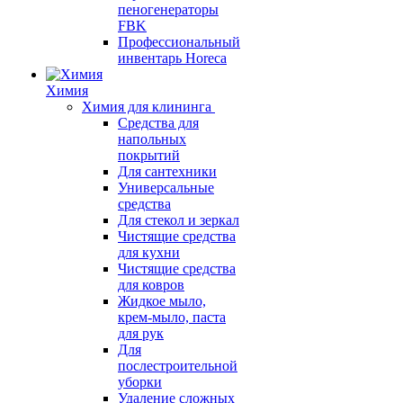
пеногенераторы
FBK
Профессиональный
инвентарь Horeca
Химия
Химия для клининга
Средства для
напольных
покрытий
Для сантехники
Универсальные
средства
Для стекол и зеркал
Чистящие средства
для кухни
Чистящие средства
для ковров
Жидкое мыло,
крем-мыло, паста
для рук
Для
послестроительной
уборки
Удаление сложных