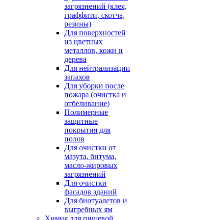
загрязнений (клея,
граффити, скотча,
резины)
Для поверхностей
из цветных
металлов, кожи и
дерева
Для нейтрализации
запахов
Для уборки после
пожара (очистка и
отбеливание)
Полимерные
защитные
покрытия для
полов
Для очистки от
мазута, битума,
масло-жировых
загрязнений
Для очистки
фасадов зданий
Для биотуалетов и
выгребных ям
Химия для пищевой