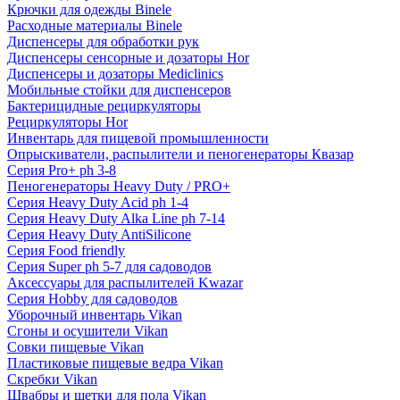
Крючки для одежды Binele
Расходные материалы Binele
Диспенсеры для обработки рук
Диспенсеры сенсорные и дозаторы Hor
Диспенсеры и дозаторы Mediclinics
Мобильные стойки для диспенсеров
Бактерицидные рециркуляторы
Рециркуляторы Hor
Инвентарь для пищевой промышленности
Опрыскиватели, распылители и пеногенераторы Квазар
Серия Pro+ ph 3-8
Пеногенераторы Heavy Duty / PRO+
Серия Heavy Duty Acid ph 1-4
Серия Heavy Duty Alka Line ph 7-14
Серия Heavy Duty AntiSilicone
Серия Food friendly
Серия Super ph 5-7 для садоводов
Аксессуары для распылителей Kwazar
Серия Hobby для садоводов
Уборочный инвентарь Vikan
Сгоны и осушители Vikan
Совки пищевые Vikan
Пластиковые пищевые ведра Vikan
Скребки Vikan
Швабры и щетки для пола Vikan