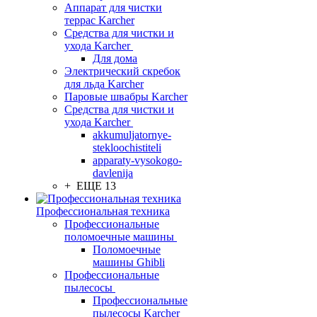
Аппарат для чистки
террас Karcher
Средства для чистки и
ухода Karcher
Для дома
Электрический скребок
для льда Karcher
Паровые швабры Karcher
Средства для чистки и
ухода Karcher
akkumuljatornye-
stekloochistiteli
apparaty-vysokogo-
davlenija
+ ЕЩЕ 13
Профессиональная техника
Профессиональные
поломоечные машины
Поломоечные
машины Ghibli
Профессиональные
пылесосы
Профессиональные
пылесосы Karcher