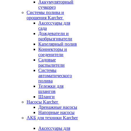
Аккумуляторный
сучкорез
Системы полива и
орошения Karcher
Аксессуары для
сада
Дождеватели и
разбрызгиватели
Капелярный полив
Коннекторы и
соеденители
Садовые
распылители
Системы
автоматического
полива
Тележки для
шлангов
Шланги
Насосы Karcher
Дренажные насосы
Напорные насосы
АКБ для техники Karcher
Аксессуары для