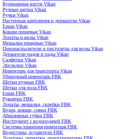
Кулинарные кисти Vikan
Ручные щетки Vikan
Ручки Vikan
Настенные крепления и держатели Vikan
Ерши Vikan
Ковши пищевые Vikan
Лопаты и вилы Vikan
Мешалки пищевые Vikan
Пенораспылители и пистолеты для воды Vikan
Держатели падов и пады Vikan
Салфетки Vikan
Эргоклин Vikan
Инвентарь для транспорта Vikan
Уборочный инвентарь FBK
Щетки ручные FBK
Щетки для пола FBK
Ерши FBK
Рукоятки FBK
Лопаты, мешалки, скребки FBK
Ведра, ковши, совки FBK
Абразивные губки FBK
Инструмент с водоподачей FBK
Системы хранения инвентаря FBK
Водосгоны, осушители FBK
Дозаторы, перчатки, пеногенераторы FBK