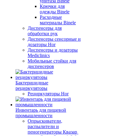
унитаза Binele
Крючки для
одежды Binele
Расходные
материалы Binele
Диспенсеры для
обработки рук
Диспенсеры сенсорные и
дозаторы Hor
Диспенсеры и дозаторы
Mediclinics
Мобильные стойки для
диспенсеров
Бактерицидные
рециркуляторы
Рециркуляторы Hor
Инвентарь для пищевой
промышленности
Опрыскиватели,
распылители и
пеногенераторы Квазар