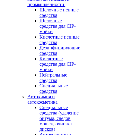
промышленности
Щелочные пенные
средства
Щелочные
средства для CIP-
мойки
Кислотные пенные
средства
Дезинфицирующие
средства
Кислотные
средства для CIP-
мойки
Нейтральные
средства
Специальные
средства
Автохимия и
автокосметика
Специальные
средства (удаление
битума, следов
мошек, очистка
дисков)
Автокосметика