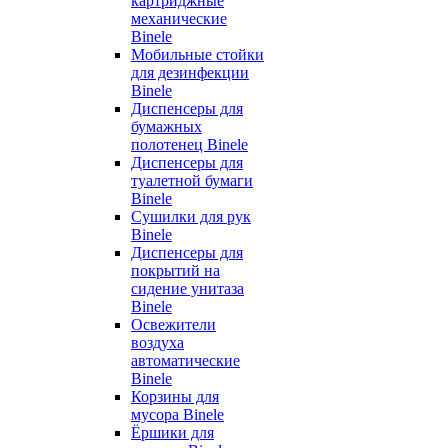
картриджные
механические
Binele
Мобильные стойки
для дезинфекции
Binele
Диспенсеры для
бумажных
полотенец Binele
Диспенсеры для
туалетной бумаги
Binele
Сушилки для рук
Binele
Диспенсеры для
покрытий на
сидение унитаза
Binele
Освежители
воздуха
автоматические
Binele
Корзины для
мусора Binele
Ёршики для