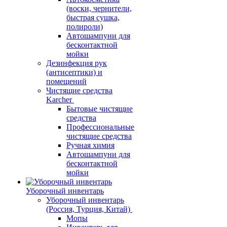
(воски, чернители,
быстрая сушка,
полироли)
Автошампуни для
бесконтактной
мойки
Дезинфекция рук
(антисептики) и
помещений
Чистящие средства
Karcher
Бытовые чистящие
средства
Профессиональные
чистящие средства
Ручная химия
Автошампуни для
бесконтактной
мойки
Уборочный инвентарь
Уборочный инвентарь
(Россия, Турция, Китай)
Мопы