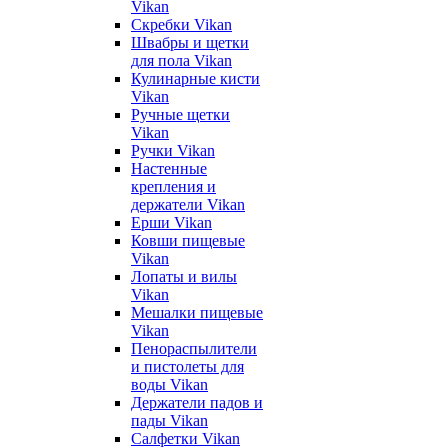
Vikan
Скребки Vikan
Швабры и щетки
для пола Vikan
Кулинарные кисти
Vikan
Ручные щетки
Vikan
Ручки Vikan
Настенные
крепления и
держатели Vikan
Ерши Vikan
Ковши пищевые
Vikan
Лопаты и вилы
Vikan
Мешалки пищевые
Vikan
Пенораспылители
и пистолеты для
воды Vikan
Держатели падов и
пады Vikan
Салфетки Vikan