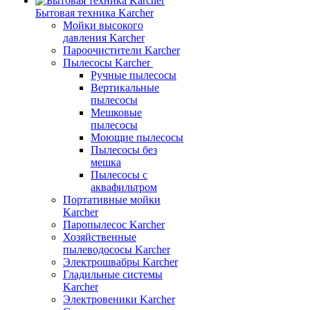
Бытовая техника Karcher
Мойки высокого
давления Karcher
Пароочистители Karcher
Пылесосы Karcher
Ручные пылесосы
Вертикальные
пылесосы
Мешковые
пылесосы
Моющие пылесосы
Пылесосы без
мешка
Пылесосы с
аквафильтром
Портативные мойки
Karcher
Паропылесос Karcher
Хозяйственные
пылеводососы Karcher
Электрошвабры Karcher
Гладильные системы
Karcher
Электровеники Karcher