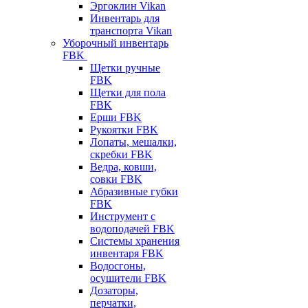
Эргоклин Vikan
Инвентарь для
транспорта Vikan
Уборочный инвентарь
FBK
Щетки ручные
FBK
Щетки для пола
FBK
Ерши FBK
Рукоятки FBK
Лопаты, мешалки,
скребки FBK
Ведра, ковши,
совки FBK
Абразивные губки
FBK
Инструмент с
водоподачей FBK
Системы хранения
инвентаря FBK
Водосгоны,
осушители FBK
Дозаторы,
перчатки,