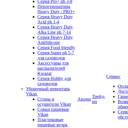
Серия Pro+ ph 3-8
Пеногенераторы
Heavy Duty / PRO+
Серия Heavy Duty
Acid ph 1-4
Серия Heavy Duty
Alka Line ph 7-14
Серия Heavy Duty
AntiSilicone
Серия Food friendly
Серия Super ph 5-7
для садоводов
Аксессуары для
распылителей
Kwazar
Сервис
Серия Hobby для
садоводов
Опла
Уборочный инвентарь
Дост
Vikan
Трейд-
Гара
Сгоны и
Акции
ин
Возв
осушители Vikan
обме
Совки пищевые
Серв
Vikan
обсл
Пластиковые
пищевые ведра