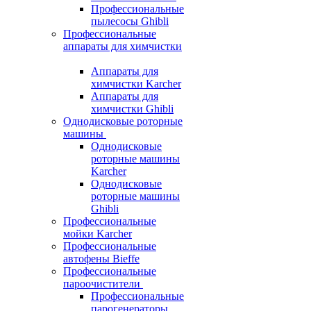
Профессиональные
пылесосы Ghibli
Профессиональные
аппараты для химчистки
Аппараты для
химчистки Karcher
Аппараты для
химчистки Ghibli
Однодисковые роторные
машины
Однодисковые
роторные машины
Karcher
Однодисковые
роторные машины
Ghibli
Профессиональные
мойки Karcher
Профессиональные
автофены Bieffe
Профессиональные
пароочистители
Профессиональные
парогенераторы