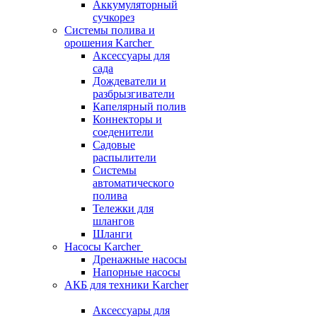
Аккумуляторный
сучкорез
Системы полива и
орошения Karcher
Аксессуары для
сада
Дождеватели и
разбрызгиватели
Капелярный полив
Коннекторы и
соеденители
Садовые
распылители
Системы
автоматического
полива
Тележки для
шлангов
Шланги
Насосы Karcher
Дренажные насосы
Напорные насосы
АКБ для техники Karcher
Аксессуары для