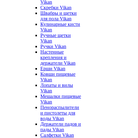
Vikan
Скребки Vikan
Швабры и щетки
для пола Vikan
Кулинарные кисти
Vikan
Ручные щетки
Vikan
Ручки Vikan
Настенные
крепления и
держатели Vikan
Ерши Vikan
Ковши пищевые
Vikan
Лопаты и вилы
Vikan
Мешалки пищевые
Vikan
Пенораспылители
и пистолеты для
воды Vikan
Держатели падов и
пады Vikan
Салфетки Vikan