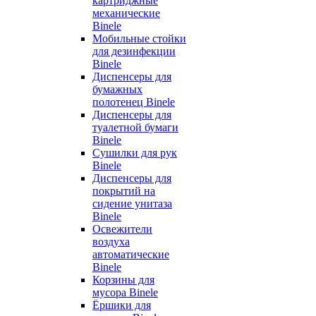
картриджные
механические
Binele
Мобильные стойки
для дезинфекции
Binele
Диспенсеры для
бумажных
полотенец Binele
Диспенсеры для
туалетной бумаги
Binele
Сушилки для рук
Binele
Диспенсеры для
покрытий на
сидение унитаза
Binele
Освежители
воздуха
автоматические
Binele
Корзины для
мусора Binele
Ёршики для