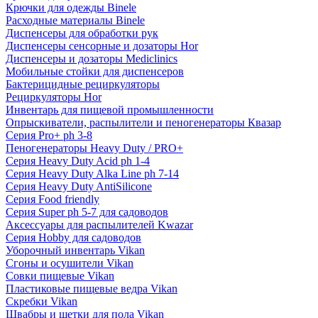
Крючки для одежды Binele
Расходные материалы Binele
Диспенсеры для обработки рук
Диспенсеры сенсорные и дозаторы Hor
Диспенсеры и дозаторы Mediclinics
Мобильные стойки для диспенсеров
Бактерицидные рециркуляторы
Рециркуляторы Hor
Инвентарь для пищевой промышленности
Опрыскиватели, распылители и пеногенераторы Квазар
Серия Pro+ ph 3-8
Пеногенераторы Heavy Duty / PRO+
Серия Heavy Duty Acid ph 1-4
Серия Heavy Duty Alka Line ph 7-14
Серия Heavy Duty AntiSilicone
Серия Food friendly
Серия Super ph 5-7 для садоводов
Аксессуары для распылителей Kwazar
Серия Hobby для садоводов
Уборочный инвентарь Vikan
Сгоны и осушители Vikan
Совки пищевые Vikan
Пластиковые пищевые ведра Vikan
Скребки Vikan
Швабры и щетки для пола Vikan