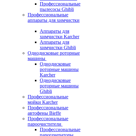
Профессиональные
пылесосы Ghibli
Профессиональные
аппараты для химчистки
Аппараты для
химчистки Karcher
Аппараты для
химчистки Ghibli
Однодисковые роторные
машины
Однодисковые
роторные машины
Karcher
Однодисковые
роторные машины
Ghibli
Профессиональные
мойки Karcher
Профессиональные
автофены Bieffe
Профессиональные
пароочистители
Профессиональные
парогенераторы