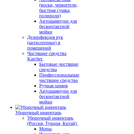
(воски, чернители,
быстрая сушка,
полироли)
Автошампуни для
бесконтактной
мойки
Дезинфекция рук
(антисептики) и
помещений
Чистящие средства
Karcher
Бытовые чистящие
средства
Профессиональные
чистящие средства
Ручная химия
Автошампуни для
бесконтактной
мойки
Уборочный инвентарь
Уборочный инвентарь
(Россия, Турция, Китай)
Мопы