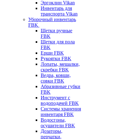
Эргоклин Vikan
Инвентарь для
транспорта Vikan
Уборочный инвентарь
FBK
Щетки ручные
FBK
Щетки для пола
FBK
Ерши FBK
Рукоятки FBK
Лопаты, мешалки,
скребки FBK
Ведра, ковши,
совки FBK
Абразивные губки
FBK
Инструмент с
водоподачей FBK
Системы хранения
инвентаря FBK
Водосгоны,
осушители FBK
Дозаторы,
перчатки,