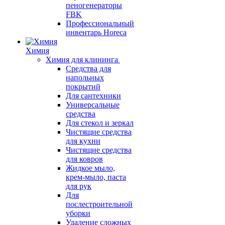
пеногенераторы
FBK
Профессиональный
инвентарь Horeca
Химия
Химия для клининга
Средства для
напольных
покрытий
Для сантехники
Универсальные
средства
Для стекол и зеркал
Чистящие средства
для кухни
Чистящие средства
для ковров
Жидкое мыло,
крем-мыло, паста
для рук
Для
послестроительной
уборки
Удаление сложных