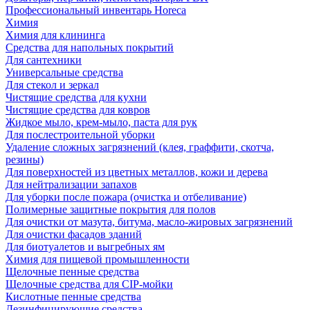
Профессиональный инвентарь Horeca
Химия
Химия для клининга
Средства для напольных покрытий
Для сантехники
Универсальные средства
Для стекол и зеркал
Чистящие средства для кухни
Чистящие средства для ковров
Жидкое мыло, крем-мыло, паста для рук
Для послестроительной уборки
Удаление сложных загрязнений (клея, граффити, скотча,
резины)
Для поверхностей из цветных металлов, кожи и дерева
Для нейтрализации запахов
Для уборки после пожара (очистка и отбеливание)
Полимерные защитные покрытия для полов
Для очистки от мазута, битума, масло-жировых загрязнений
Для очистки фасадов зданий
Для биотуалетов и выгребных ям
Химия для пищевой промышленности
Щелочные пенные средства
Щелочные средства для CIP-мойки
Кислотные пенные средства
Дезинфицирующие средства