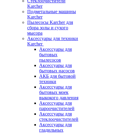
Стеклоочистители
Karcher
Подметальные машины
Karcher
Пылесосы Karcher для
сбора золы и сухого
мысора
Аксессуары для техники
Karcher
Аксессуары для
бытовых
пылесосов
Аксессуары для
бытовых насосов
АКБ для бытовой
техники
Аксессуары для
бытовых моек
выкокого давления
Аксессуары для
пароочистителей
Аксессуары для
стеклоочистителей
Аксессуары для
гладильных