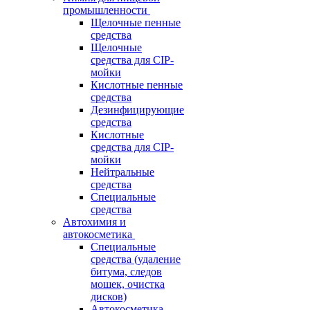
промышленности
Щелочные пенные
средства
Щелочные
средства для CIP-
мойки
Кислотные пенные
средства
Дезинфицирующие
средства
Кислотные
средства для CIP-
мойки
Нейтральные
средства
Специальные
средства
Автохимия и
автокосметика
Специальные
средства (удаление
битума, следов
мошек, очистка
дисков)
Автокосметика