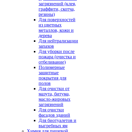
загрязнений (клея,
граффити, скотча,
резины)
Для поверхностей
из цветных
металлов, кожи и
дерева
Для нейтрализации
запахов
Для уборки после
пожара (очистка и
отбеливание)
Полимерные
защитные
покрытия для
полов
Для очистки от
мазута, битума,
масло-жировых
загрязнений
Для очистки
фасадов зданий
Для биотуалетов и
выгребных ям
Химия для пищевой