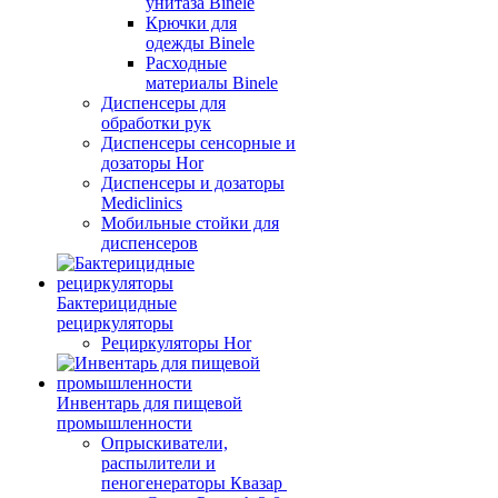
унитаза Binele
Крючки для
одежды Binele
Расходные
материалы Binele
Диспенсеры для
обработки рук
Диспенсеры сенсорные и
дозаторы Hor
Диспенсеры и дозаторы
Mediclinics
Мобильные стойки для
диспенсеров
Бактерицидные
рециркуляторы
Рециркуляторы Hor
Инвентарь для пищевой
промышленности
Опрыскиватели,
распылители и
пеногенераторы Квазар