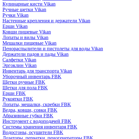
Кулинарные кисти Vikan
Ручные щетки Vikan
Ручки Vikan
Настенные крепления и держатели Vikan
Ерши Vikan
Ковши пищевые Vikan
Лопаты и вилы Vikan
Мешалки пищевые Vikan
Пенораспылители и пистолеты для воды Vikan
Держатели падов и пады Vikan
Салфетки Vikan
Эргоклин Vikan
Инвентарь для транспорта Vikan
Уборочный инвентарь FBK
Щетки ручные FBK
Щетки для пола FBK
Ерши FBK
Рукоятки FBK
Лопаты, мешалки, скребки FBK
Ведра, ковши, совки FBK
Абразивные губки FBK
Инструмент с водоподачей FBK
Системы хранения инвентаря FBK
Водосгоны, осушители FBK
Дозаторы, перчатки, пеногенераторы FBK