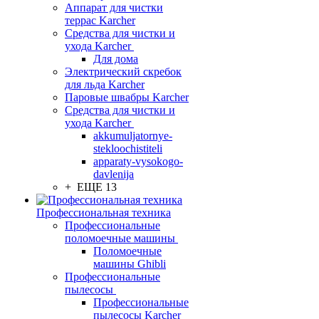
Аппарат для чистки
террас Karcher
Средства для чистки и
ухода Karcher
Для дома
Электрический скребок
для льда Karcher
Паровые швабры Karcher
Средства для чистки и
ухода Karcher
akkumuljatornye-
stekloochistiteli
apparaty-vysokogo-
davlenija
+ ЕЩЕ 13
Профессиональная техника
Профессиональные
поломоечные машины
Поломоечные
машины Ghibli
Профессиональные
пылесосы
Профессиональные
пылесосы Karcher