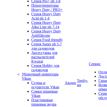
Серия Pro+ ph 3-8
Пеногенераторы
Heavy Duty / PRO+
Серия Heavy Duty
Acid ph 1-4
Серия Heavy Duty
Alka Line ph 7-14
Серия Heavy Duty
AntiSilicone
Серия Food friendly
Серия Super ph 5-7
для садоводов
Аксессуары для
распылителей
Kwazar
Сервис
Серия Hobby для
садоводов
Опла
Уборочный инвентарь
Дост
Vikan
Трейд-
Гара
Сгоны и
Акции
ин
Возв
осушители Vikan
обме
Совки пищевые
Серв
Vikan
обсл
Пластиковые
пищевые ведра