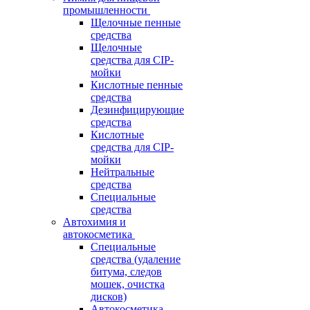
промышленности
Щелочные пенные
средства
Щелочные
средства для CIP-
мойки
Кислотные пенные
средства
Дезинфицирующие
средства
Кислотные
средства для CIP-
мойки
Нейтральные
средства
Специальные
средства
Автохимия и
автокосметика
Специальные
средства (удаление
битума, следов
мошек, очистка
дисков)
Автокосметика