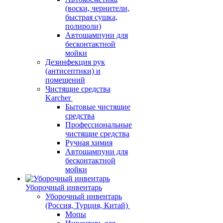
(воски, чернители,
быстрая сушка,
полироли)
Автошампуни для
бесконтактной
мойки
Дезинфекция рук
(антисептики) и
помещений
Чистящие средства
Karcher
Бытовые чистящие
средства
Профессиональные
чистящие средства
Ручная химия
Автошампуни для
бесконтактной
мойки
Уборочный инвентарь
Уборочный инвентарь
(Россия, Турция, Китай)
Мопы