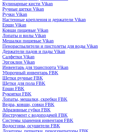
Кулинарные кисти Vikan
Ручные щетки Vikan
Ручки Vikan
Настенные крепления и держатели Vikan
Ерши Vikan
Ковши пищевые Vikan
Лопаты и вилы Vikan
Мешалки пищевые Vikan
Пенораспылители и пистолеты для воды Vikan
Держатели падов и пады Vikan
Салфетки Vikan
Эргоклин Vikan
Инвентарь для транспорта Vikan
Уборочный инвентарь FBK
Щетки ручные FBK
Щетки для пола FBK
Ерши FBK
Рукоятки FBK
Лопаты, мешалки, скребки FBK
Ведра, ковши, совки FBK
Абразивные губки FBK
Инструмент с водоподачей FBK
Системы хранения инвентаря FBK
Водосгоны, осушители FBK
Дозаторы, перчатки, пеногенераторы FBK