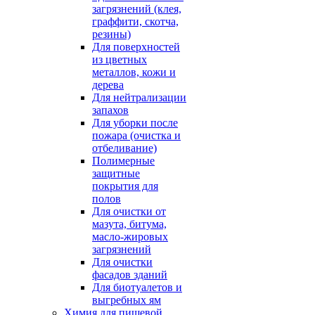
загрязнений (клея,
граффити, скотча,
резины)
Для поверхностей
из цветных
металлов, кожи и
дерева
Для нейтрализации
запахов
Для уборки после
пожара (очистка и
отбеливание)
Полимерные
защитные
покрытия для
полов
Для очистки от
мазута, битума,
масло-жировых
загрязнений
Для очистки
фасадов зданий
Для биотуалетов и
выгребных ям
Химия для пищевой