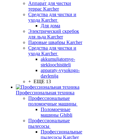
Аппарат для чистки
террас Karcher
Средства для чистки и
ухода Karcher
Для дома
Электрический скребок
для льда Karcher
Паровые швабры Karcher
Средства для чистки и
ухода Karcher
akkumuljatornye-
stekloochistiteli
apparaty-vysokogo-
davlenija
+ ЕЩЕ 13
Профессиональная техника
Профессиональные
поломоечные машины
Поломоечные
машины Ghibli
Профессиональные
пылесосы
Профессиональные
пылесосы Karcher