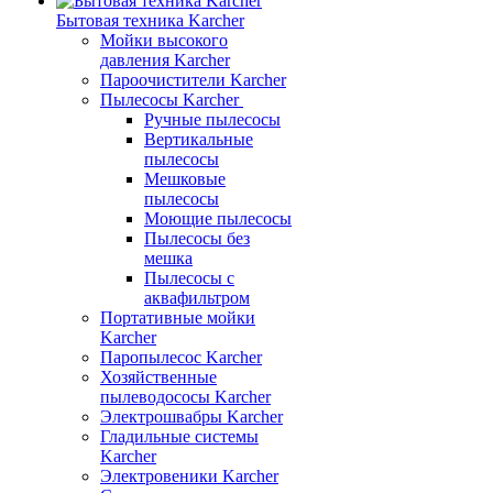
Бытовая техника Karcher
Мойки высокого
давления Karcher
Пароочистители Karcher
Пылесосы Karcher
Ручные пылесосы
Вертикальные
пылесосы
Мешковые
пылесосы
Моющие пылесосы
Пылесосы без
мешка
Пылесосы с
аквафильтром
Портативные мойки
Karcher
Паропылесос Karcher
Хозяйственные
пылеводососы Karcher
Электрошвабры Karcher
Гладильные системы
Karcher
Электровеники Karcher