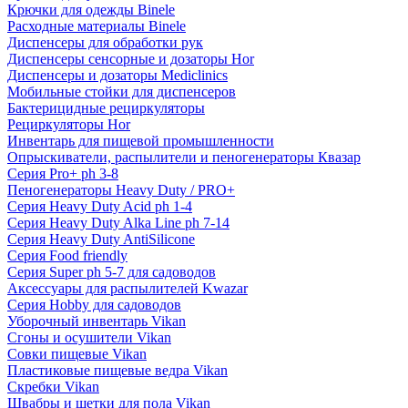
Крючки для одежды Binele
Расходные материалы Binele
Диспенсеры для обработки рук
Диспенсеры сенсорные и дозаторы Hor
Диспенсеры и дозаторы Mediclinics
Мобильные стойки для диспенсеров
Бактерицидные рециркуляторы
Рециркуляторы Hor
Инвентарь для пищевой промышленности
Опрыскиватели, распылители и пеногенераторы Квазар
Серия Pro+ ph 3-8
Пеногенераторы Heavy Duty / PRO+
Серия Heavy Duty Acid ph 1-4
Серия Heavy Duty Alka Line ph 7-14
Серия Heavy Duty AntiSilicone
Серия Food friendly
Серия Super ph 5-7 для садоводов
Аксессуары для распылителей Kwazar
Серия Hobby для садоводов
Уборочный инвентарь Vikan
Сгоны и осушители Vikan
Совки пищевые Vikan
Пластиковые пищевые ведра Vikan
Скребки Vikan
Швабры и щетки для пола Vikan