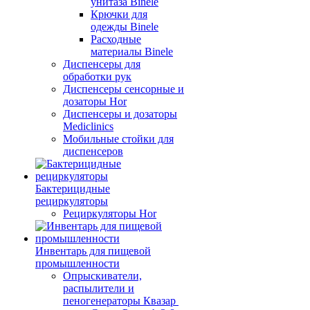
унитаза Binele
Крючки для
одежды Binele
Расходные
материалы Binele
Диспенсеры для
обработки рук
Диспенсеры сенсорные и
дозаторы Hor
Диспенсеры и дозаторы
Mediclinics
Мобильные стойки для
диспенсеров
Бактерицидные
рециркуляторы
Рециркуляторы Hor
Инвентарь для пищевой
промышленности
Опрыскиватели,
распылители и
пеногенераторы Квазар