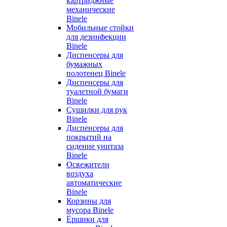
картриджные
механические
Binele
Мобильные стойки
для дезинфекции
Binele
Диспенсеры для
бумажных
полотенец Binele
Диспенсеры для
туалетной бумаги
Binele
Сушилки для рук
Binele
Диспенсеры для
покрытий на
сидение унитаза
Binele
Освежители
воздуха
автоматические
Binele
Корзины для
мусора Binele
Ёршики для