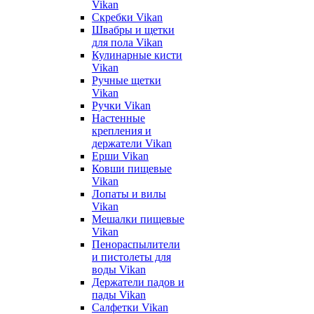
Vikan
Скребки Vikan
Швабры и щетки
для пола Vikan
Кулинарные кисти
Vikan
Ручные щетки
Vikan
Ручки Vikan
Настенные
крепления и
держатели Vikan
Ерши Vikan
Ковши пищевые
Vikan
Лопаты и вилы
Vikan
Мешалки пищевые
Vikan
Пенораспылители
и пистолеты для
воды Vikan
Держатели падов и
пады Vikan
Салфетки Vikan