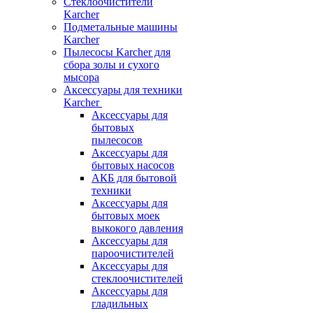
Стеклоочистители
Karcher
Подметальные машины
Karcher
Пылесосы Karcher для
сбора золы и сухого
мысора
Аксессуары для техники
Karcher
Аксессуары для
бытовых
пылесосов
Аксессуары для
бытовых насосов
АКБ для бытовой
техники
Аксессуары для
бытовых моек
выкокого давления
Аксессуары для
пароочистителей
Аксессуары для
стеклоочистителей
Аксессуары для
гладильных