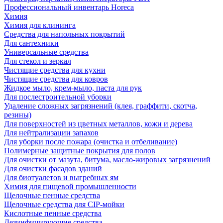
Профессиональный инвентарь Horeca
Химия
Химия для клининга
Средства для напольных покрытий
Для сантехники
Универсальные средства
Для стекол и зеркал
Чистящие средства для кухни
Чистящие средства для ковров
Жидкое мыло, крем-мыло, паста для рук
Для послестроительной уборки
Удаление сложных загрязнений (клея, граффити, скотча,
резины)
Для поверхностей из цветных металлов, кожи и дерева
Для нейтрализации запахов
Для уборки после пожара (очистка и отбеливание)
Полимерные защитные покрытия для полов
Для очистки от мазута, битума, масло-жировых загрязнений
Для очистки фасадов зданий
Для биотуалетов и выгребных ям
Химия для пищевой промышленности
Щелочные пенные средства
Щелочные средства для CIP-мойки
Кислотные пенные средства
Дезинфицирующие средства