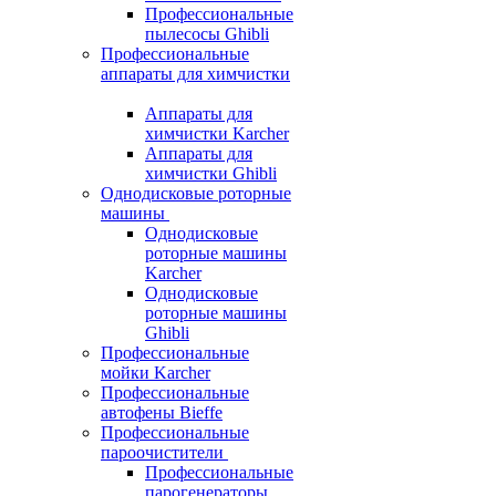
Профессиональные
пылесосы Ghibli
Профессиональные
аппараты для химчистки
Аппараты для
химчистки Karcher
Аппараты для
химчистки Ghibli
Однодисковые роторные
машины
Однодисковые
роторные машины
Karcher
Однодисковые
роторные машины
Ghibli
Профессиональные
мойки Karcher
Профессиональные
автофены Bieffe
Профессиональные
пароочистители
Профессиональные
парогенераторы