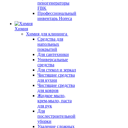
пеногенераторы
FBK
Профессиональный
инвентарь Horeca
Химия
Химия для клининга
Средства для
напольных
покрытий
Для сантехники
Универсальные
средства
Для стекол и зеркал
Чистящие средства
для кухни
Чистящие средства
для ковров
Жидкое мыло,
крем-мыло, паста
для рук
Для
послестроительной
уборки
Удаление сложных