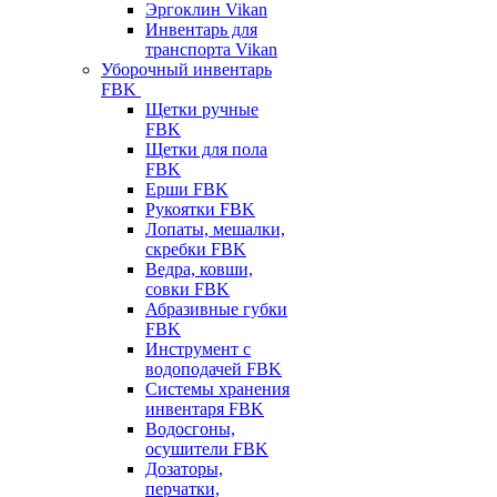
Эргоклин Vikan
Инвентарь для
транспорта Vikan
Уборочный инвентарь
FBK
Щетки ручные
FBK
Щетки для пола
FBK
Ерши FBK
Рукоятки FBK
Лопаты, мешалки,
скребки FBK
Ведра, ковши,
совки FBK
Абразивные губки
FBK
Инструмент с
водоподачей FBK
Системы хранения
инвентаря FBK
Водосгоны,
осушители FBK
Дозаторы,
перчатки,