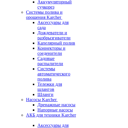
Аккумуляторный
сучкорез
Системы полива и
орошения Karcher
Аксессуары для
сада
Дождеватели и
разбрызгиватели
Капелярный полив
Коннекторы и
соеденители
Садовые
распылители
Системы
автоматического
полива
Тележки для
шлангов
Шланги
Насосы Karcher
Дренажные насосы
Напорные насосы
АКБ для техники Karcher
Аксессуары для