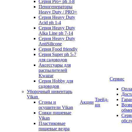
Серия Pro+ ph 3-8
Пеногенераторы
Heavy Duty / PRO+
Серия Heavy Duty
Acid ph 1-4
Серия Heavy Duty
Alka Line ph 7-14
Серия Heavy Duty
AntiSilicone
Серия Food friendly
Серия Super ph 5-7
для садоводов
Аксессуары для
распылителей
Kwazar
Сервис
Серия Hobby для
садоводов
Опла
Уборочный инвентарь
Дост
Vikan
Трейд-
Гара
Сгоны и
Акции
ин
Возв
осушители Vikan
обме
Совки пищевые
Серв
Vikan
обсл
Пластиковые
пищевые ведра