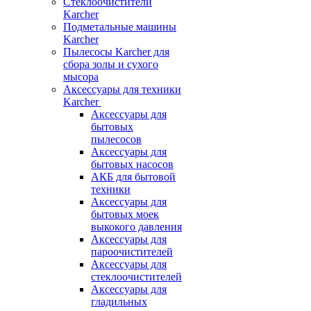
Стеклоочистители
Karcher
Подметальные машины
Karcher
Пылесосы Karcher для
сбора золы и сухого
мысора
Аксессуары для техники
Karcher
Аксессуары для
бытовых
пылесосов
Аксессуары для
бытовых насосов
АКБ для бытовой
техники
Аксессуары для
бытовых моек
выкокого давления
Аксессуары для
пароочистителей
Аксессуары для
стеклоочистителей
Аксессуары для
гладильных