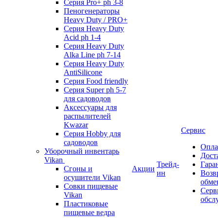
Серия Pro+ ph 3-8
Пеногенераторы
Heavy Duty / PRO+
Серия Heavy Duty
Acid ph 1-4
Серия Heavy Duty
Alka Line ph 7-14
Серия Heavy Duty
AntiSilicone
Серия Food friendly
Серия Super ph 5-7
для садоводов
Аксессуары для
распылителей
Kwazar
Сервис
Серия Hobby для
садоводов
Опла
Уборочный инвентарь
Дост
Vikan
Трейд-
Гара
Сгоны и
Акции
ин
Возв
осушители Vikan
обме
Совки пищевые
Серв
Vikan
обсл
Пластиковые
пищевые ведра