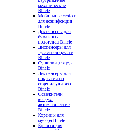
картриджные
механические
Binele
Мобильные стойки
для дезинфекции
Binele
Диспенсеры для
бумажных
полотенец Binele
Диспенсеры для
туалетной бумаги
Binele
Сушилки для рук
Binele
Диспенсеры для
покрытий на
сидение унитаза
Binele
Освежители
воздуха
автоматические
Binele
Корзины для
мусора Binele
Ёршики для