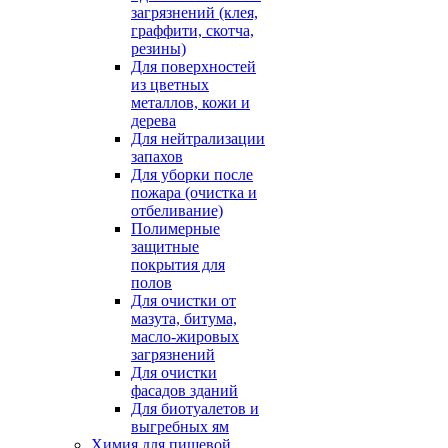
загрязнений (клея,
граффити, скотча,
резины)
Для поверхностей
из цветных
металлов, кожи и
дерева
Для нейтрализации
запахов
Для уборки после
пожара (очистка и
отбеливание)
Полимерные
защитные
покрытия для
полов
Для очистки от
мазута, битума,
масло-жировых
загрязнений
Для очистки
фасадов зданий
Для биотуалетов и
выгребных ям
Химия для пищевой