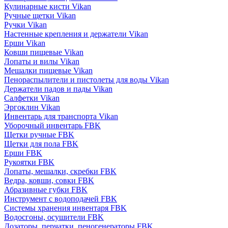
Кулинарные кисти Vikan
Ручные щетки Vikan
Ручки Vikan
Настенные крепления и держатели Vikan
Ерши Vikan
Ковши пищевые Vikan
Лопаты и вилы Vikan
Мешалки пищевые Vikan
Пенораспылители и пистолеты для воды Vikan
Держатели падов и пады Vikan
Салфетки Vikan
Эргоклин Vikan
Инвентарь для транспорта Vikan
Уборочный инвентарь FBK
Щетки ручные FBK
Щетки для пола FBK
Ерши FBK
Рукоятки FBK
Лопаты, мешалки, скребки FBK
Ведра, ковши, совки FBK
Абразивные губки FBK
Инструмент с водоподачей FBK
Системы хранения инвентаря FBK
Водосгоны, осушители FBK
Дозаторы, перчатки, пеногенераторы FBK