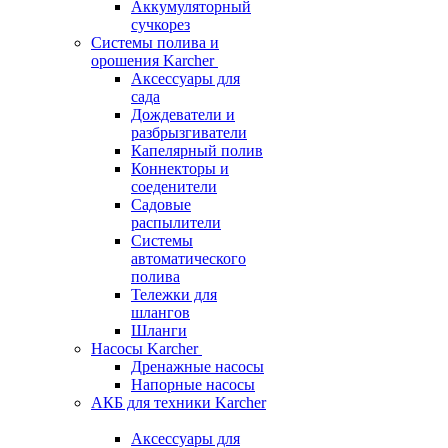
Аккумуляторный
сучкорез
Системы полива и
орошения Karcher
Аксессуары для
сада
Дождеватели и
разбрызгиватели
Капелярный полив
Коннекторы и
соеденители
Садовые
распылители
Системы
автоматического
полива
Тележки для
шлангов
Шланги
Насосы Karcher
Дренажные насосы
Напорные насосы
АКБ для техники Karcher
Аксессуары для