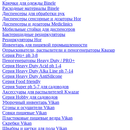
Крючки для одежды Binele
Расходные материалы Binele
Диспенсеры для обработки рук
Диспенсеры сенсорные и дозаторы Hor
Диспенсеры и дозаторы Mediclinics
Мобильные стойки для диспенсеров
Бактерицидные рециркуляторы
Рециркуляторы Hor
Инвентарь для пищевой промышленности
Опрыскиватели, распылители и пеногенераторы Квазар
Серия Pro+ ph 3-8
Пеногенераторы Heavy Duty / PRO+
Серия Heavy Duty Acid ph 1-4
Серия Heavy Duty Alka Line ph 7-14
Серия Heavy Duty AntiSilicone
Серия Food friendly
Серия Super ph 5-7 для садоводов
Аксессуары для распылителей Kwazar
Серия Hobby для садоводов
Уборочный инвентарь Vikan
Сгоны и осушители Vikan
Совки пищевые Vikan
Пластиковые пищевые ведра Vikan
Скребки Vikan
Швабры и щетки для пола Vikan