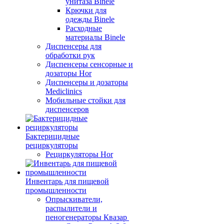
унитаза Binele
Крючки для
одежды Binele
Расходные
материалы Binele
Диспенсеры для
обработки рук
Диспенсеры сенсорные и
дозаторы Hor
Диспенсеры и дозаторы
Mediclinics
Мобильные стойки для
диспенсеров
Бактерицидные
рециркуляторы
Рециркуляторы Hor
Инвентарь для пищевой
промышленности
Опрыскиватели,
распылители и
пеногенераторы Квазар