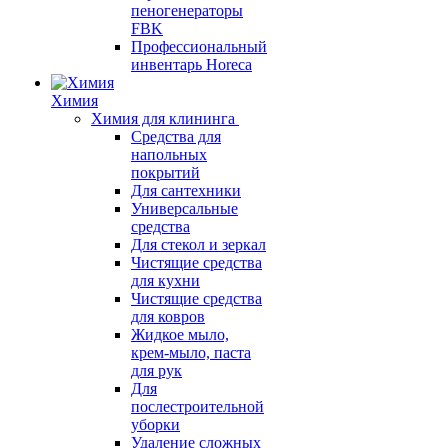
пеногенераторы
FBK
Профессиональный
инвентарь Horeca
Химия
Химия для клининга
Средства для
напольных
покрытий
Для сантехники
Универсальные
средства
Для стекол и зеркал
Чистящие средства
для кухни
Чистящие средства
для ковров
Жидкое мыло,
крем-мыло, паста
для рук
Для
послестроительной
уборки
Удаление сложных