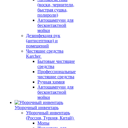
(воски, чернители,
быстрая сушка,
полироли)
Автошампуни для
бесконтактной
мойки
Дезинфекция рук
(антисептики) и
помещений
Чистящие средства
Karcher
Бытовые чистящие
средства
Профессиональные
чистящие средства
Ручная химия
Автошампуни для
бесконтактной
мойки
Уборочный инвентарь
Уборочный инвентарь
(Россия, Турция, Китай)
Мопы