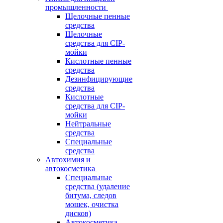
промышленности
Щелочные пенные
средства
Щелочные
средства для CIP-
мойки
Кислотные пенные
средства
Дезинфицирующие
средства
Кислотные
средства для CIP-
мойки
Нейтральные
средства
Специальные
средства
Автохимия и
автокосметика
Специальные
средства (удаление
битума, следов
мошек, очистка
дисков)
Автокосметика