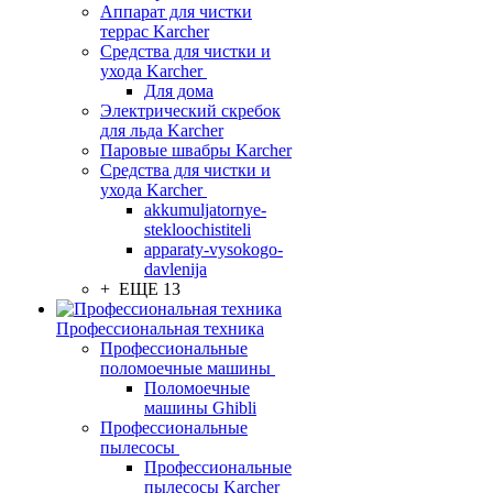
Аппарат для чистки
террас Karcher
Средства для чистки и
ухода Karcher
Для дома
Электрический скребок
для льда Karcher
Паровые швабры Karcher
Средства для чистки и
ухода Karcher
akkumuljatornye-
stekloochistiteli
apparaty-vysokogo-
davlenija
+ ЕЩЕ 13
Профессиональная техника
Профессиональные
поломоечные машины
Поломоечные
машины Ghibli
Профессиональные
пылесосы
Профессиональные
пылесосы Karcher