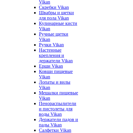
Vikan
Скребки Vikan
Швабры и щетки
для пола Vikan
Кулинарные кисти
Vikan
Ручные щетки
Vikan
Ручки Vikan
Настенные
крепления и
держатели Vikan
Ерши Vikan
Ковши пищевые
Vikan
Лопаты и вилы
Vikan
Мешалки пищевые
Vikan
Пенораспылители
и пистолеты для
воды Vikan
Держатели падов и
пады Vikan
Салфетки Vikan