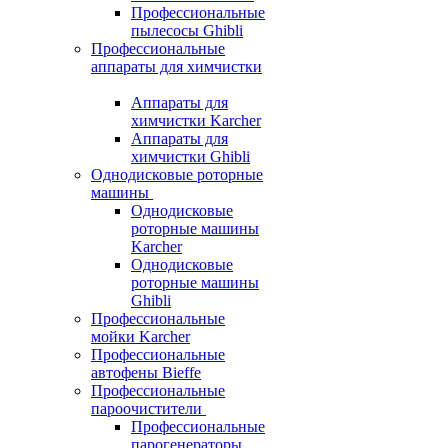
Профессиональные
пылесосы Ghibli
Профессиональные
аппараты для химчистки
Аппараты для
химчистки Karcher
Аппараты для
химчистки Ghibli
Однодисковые роторные
машины
Однодисковые
роторные машины
Karcher
Однодисковые
роторные машины
Ghibli
Профессиональные
мойки Karcher
Профессиональные
автофены Bieffe
Профессиональные
пароочистители
Профессиональные
парогенераторы