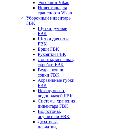
Эргоклин Vikan
Инвентарь для
транспорта Vikan
Уборочный инвентарь
FBK
Щетки ручные
FBK
Щетки для пола
FBK
Ерши FBK
Рукоятки FBK
Лопаты, мешалки,
скребки FBK
Ведра, ковши,
совки FBK
Абразивные губки
FBK
Инструмент с
водоподачей FBK
Системы хранения
инвентаря FBK
Водосгоны,
осушители FBK
Дозаторы,
перчатки,