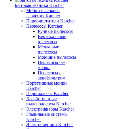
Бытовая техника Karcher
Мойки высокого
давления Karcher
Пароочистители Karcher
Пылесосы Karcher
Ручные пылесосы
Вертикальные
пылесосы
Мешковые
пылесосы
Моющие пылесосы
Пылесосы без
мешка
Пылесосы с
аквафильтром
Портативные мойки
Karcher
Паропылесос Karcher
Хозяйственные
пылеводососы Karcher
Электрошвабры Karcher
Гладильные системы
Karcher
Электровеники Karcher