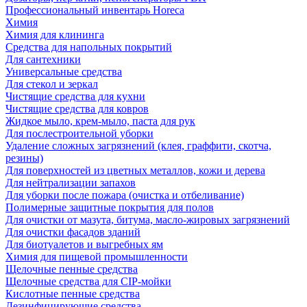
Профессиональный инвентарь Horeca
Химия
Химия для клининга
Средства для напольных покрытий
Для сантехники
Универсальные средства
Для стекол и зеркал
Чистящие средства для кухни
Чистящие средства для ковров
Жидкое мыло, крем-мыло, паста для рук
Для послестроительной уборки
Удаление сложных загрязнений (клея, граффити, скотча,
резины)
Для поверхностей из цветных металлов, кожи и дерева
Для нейтрализации запахов
Для уборки после пожара (очистка и отбеливание)
Полимерные защитные покрытия для полов
Для очистки от мазута, битума, масло-жировых загрязнений
Для очистки фасадов зданий
Для биотуалетов и выгребных ям
Химия для пищевой промышленности
Щелочные пенные средства
Щелочные средства для CIP-мойки
Кислотные пенные средства
Дезинфицирующие средства