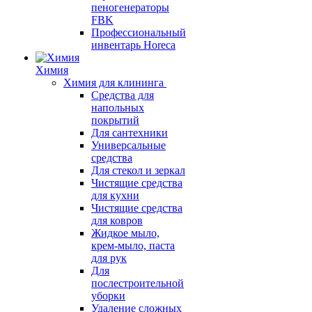
пеногенераторы
FBK
Профессиональный
инвентарь Horeca
Химия
Химия для клининга
Средства для
напольных
покрытий
Для сантехники
Универсальные
средства
Для стекол и зеркал
Чистящие средства
для кухни
Чистящие средства
для ковров
Жидкое мыло,
крем-мыло, паста
для рук
Для
послестроительной
уборки
Удаление сложных