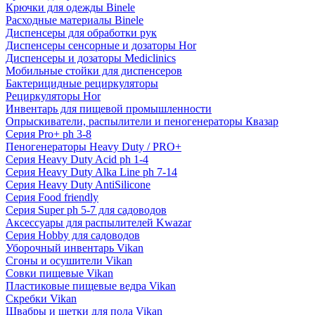
Крючки для одежды Binele
Расходные материалы Binele
Диспенсеры для обработки рук
Диспенсеры сенсорные и дозаторы Hor
Диспенсеры и дозаторы Mediclinics
Мобильные стойки для диспенсеров
Бактерицидные рециркуляторы
Рециркуляторы Hor
Инвентарь для пищевой промышленности
Опрыскиватели, распылители и пеногенераторы Квазар
Серия Pro+ ph 3-8
Пеногенераторы Heavy Duty / PRO+
Серия Heavy Duty Acid ph 1-4
Серия Heavy Duty Alka Line ph 7-14
Серия Heavy Duty AntiSilicone
Серия Food friendly
Серия Super ph 5-7 для садоводов
Аксессуары для распылителей Kwazar
Серия Hobby для садоводов
Уборочный инвентарь Vikan
Сгоны и осушители Vikan
Совки пищевые Vikan
Пластиковые пищевые ведра Vikan
Скребки Vikan
Швабры и щетки для пола Vikan