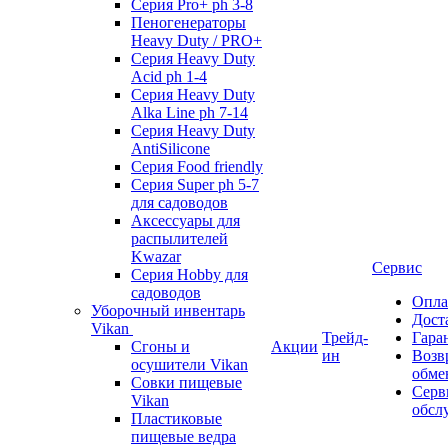
Серия Pro+ ph 3-8
Пеногенераторы
Heavy Duty / PRO+
Серия Heavy Duty
Acid ph 1-4
Серия Heavy Duty
Alka Line ph 7-14
Серия Heavy Duty
AntiSilicone
Серия Food friendly
Серия Super ph 5-7
для садоводов
Аксессуары для
распылителей
Kwazar
Сервис
Серия Hobby для
садоводов
Опла
Уборочный инвентарь
Дост
Vikan
Трейд-
Гара
Сгоны и
Акции
ин
Возв
осушители Vikan
обме
Совки пищевые
Серв
Vikan
обсл
Пластиковые
пищевые ведра