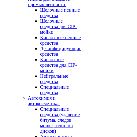
промышленности
Щелочные пенные
средства
Щелочные
средства для CIP-
мойки
Кислотные пенные
средства
Дезинфицирующие
средства
Кислотные
средства для CIP-
мойки
Нейтральные
средства
Специальные
средства
Автохимия и
автокосметика
Специальные
средства (удаление
битума, следов
мошек, очистка
дисков)
Автокосметика