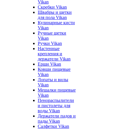
Vikan
Скребки Vikan
Швабры и щетки
для пола Vikan
Кулинарные кисти
Vikan
Ручные щетки
Vikan
Ручки Vikan
Настенные
крепления и
держатели Vikan
Ерши Vikan
Ковши пищевые
Vikan
Лопаты и вилы
Vikan
Мешалки пищевые
Vikan
Пенораспылители
и пистолеты для
воды Vikan
Держатели падов и
пады Vikan
Салфетки Vikan