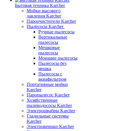
Бытовая техника Karcher
Мойки высокого
давления Karcher
Пароочистители Karcher
Пылесосы Karcher
Ручные пылесосы
Вертикальные
пылесосы
Мешковые
пылесосы
Моющие пылесосы
Пылесосы без
мешка
Пылесосы с
аквафильтром
Портативные мойки
Karcher
Паропылесос Karcher
Хозяйственные
пылеводососы Karcher
Электрошвабры Karcher
Гладильные системы
Karcher
Электровеники Karcher