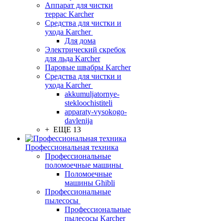
Аппарат для чистки
террас Karcher
Средства для чистки и
ухода Karcher
Для дома
Электрический скребок
для льда Karcher
Паровые швабры Karcher
Средства для чистки и
ухода Karcher
akkumuljatornye-
stekloochistiteli
apparaty-vysokogo-
davlenija
+ ЕЩЕ 13
Профессиональная техника
Профессиональные
поломоечные машины
Поломоечные
машины Ghibli
Профессиональные
пылесосы
Профессиональные
пылесосы Karcher