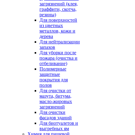
загрязнений (клея,
граффити, скотча,
резины)
Для поверхностей
из цветных
металлов, кожи и
дерева
Для нейтрализации
запахов
Для уборки после
пожара (очистка и
отбеливание)
Полимерные
защитные
покрытия для
полов
Для очистки от
мазута, битума,
масло-жировых
загрязнений
Для очистки
фасадов зданий
Для биотуалетов и
выгребных ям
Химия для пищевой