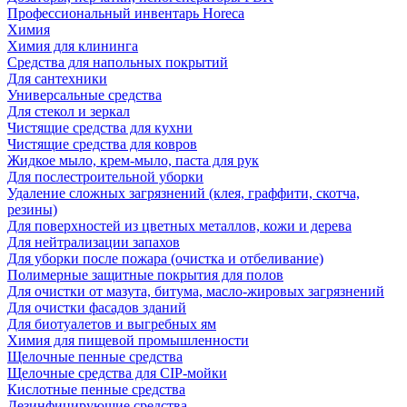
Профессиональный инвентарь Horeca
Химия
Химия для клининга
Средства для напольных покрытий
Для сантехники
Универсальные средства
Для стекол и зеркал
Чистящие средства для кухни
Чистящие средства для ковров
Жидкое мыло, крем-мыло, паста для рук
Для послестроительной уборки
Удаление сложных загрязнений (клея, граффити, скотча,
резины)
Для поверхностей из цветных металлов, кожи и дерева
Для нейтрализации запахов
Для уборки после пожара (очистка и отбеливание)
Полимерные защитные покрытия для полов
Для очистки от мазута, битума, масло-жировых загрязнений
Для очистки фасадов зданий
Для биотуалетов и выгребных ям
Химия для пищевой промышленности
Щелочные пенные средства
Щелочные средства для CIP-мойки
Кислотные пенные средства
Дезинфицирующие средства