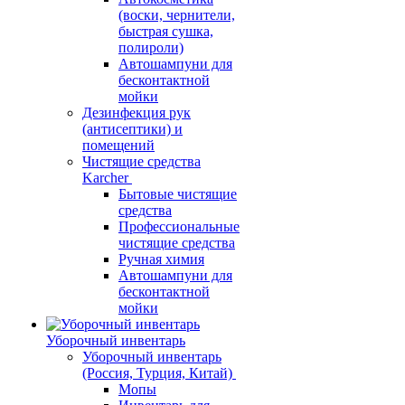
(воски, чернители,
быстрая сушка,
полироли)
Автошампуни для
бесконтактной
мойки
Дезинфекция рук
(антисептики) и
помещений
Чистящие средства
Karcher
Бытовые чистящие
средства
Профессиональные
чистящие средства
Ручная химия
Автошампуни для
бесконтактной
мойки
Уборочный инвентарь
Уборочный инвентарь
(Россия, Турция, Китай)
Мопы