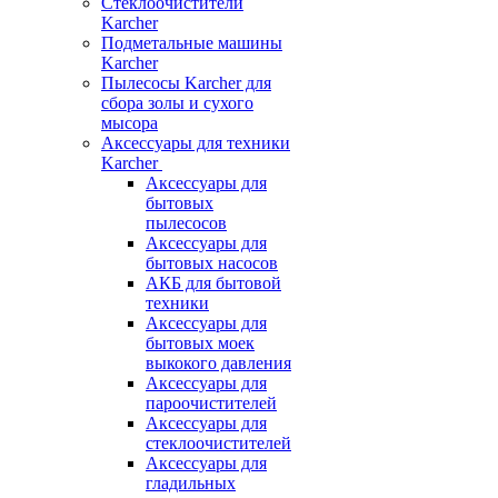
Стеклоочистители
Karcher
Подметальные машины
Karcher
Пылесосы Karcher для
сбора золы и сухого
мысора
Аксессуары для техники
Karcher
Аксессуары для
бытовых
пылесосов
Аксессуары для
бытовых насосов
АКБ для бытовой
техники
Аксессуары для
бытовых моек
выкокого давления
Аксессуары для
пароочистителей
Аксессуары для
стеклоочистителей
Аксессуары для
гладильных