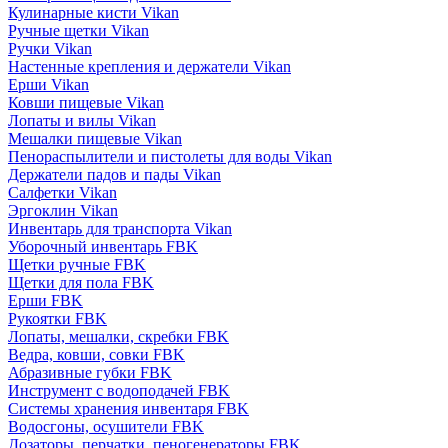
Кулинарные кисти Vikan
Ручные щетки Vikan
Ручки Vikan
Настенные крепления и держатели Vikan
Ерши Vikan
Ковши пищевые Vikan
Лопаты и вилы Vikan
Мешалки пищевые Vikan
Пенораспылители и пистолеты для воды Vikan
Держатели падов и пады Vikan
Салфетки Vikan
Эргоклин Vikan
Инвентарь для транспорта Vikan
Уборочный инвентарь FBK
Щетки ручные FBK
Щетки для пола FBK
Ерши FBK
Рукоятки FBK
Лопаты, мешалки, скребки FBK
Ведра, ковши, совки FBK
Абразивные губки FBK
Инструмент с водоподачей FBK
Системы хранения инвентаря FBK
Водосгоны, осушители FBK
Дозаторы, перчатки, пеногенераторы FBK