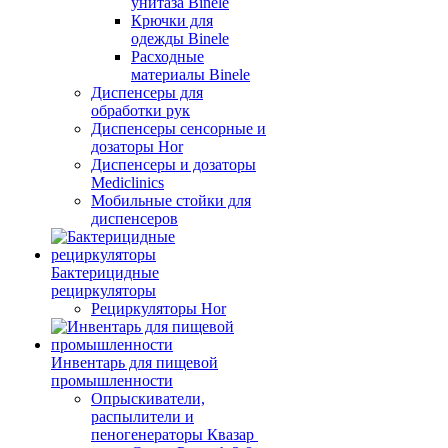
унитаза Binele
Крючки для
одежды Binele
Расходные
материалы Binele
Диспенсеры для
обработки рук
Диспенсеры сенсорные и
дозаторы Hor
Диспенсеры и дозаторы
Mediclinics
Мобильные стойки для
диспенсеров
Бактерицидные
рециркуляторы
Рециркуляторы Hor
Инвентарь для пищевой
промышленности
Опрыскиватели,
распылители и
пеногенераторы Квазар