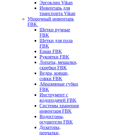
Эргоклин Vikan
Инвентарь для
транспорта Vikan
Уборочный инвентарь
FBK
Щетки ручные
FBK
Щетки для пола
FBK
Ерши FBK
Рукоятки FBK
Лопаты, мешалки,
скребки FBK
Ведра, ковши,
совки FBK
Абразивные губки
FBK
Инструмент с
водоподачей FBK
Системы хранения
инвентаря FBK
Водосгоны,
осушители FBK
Дозаторы,
перчатки,