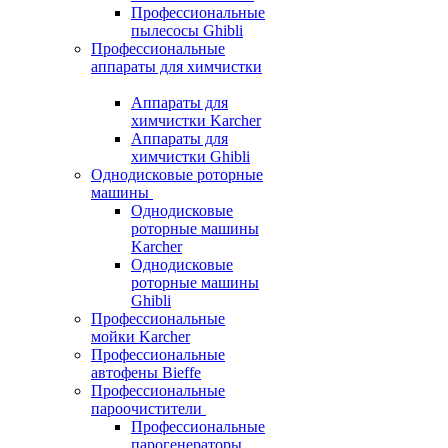
Профессиональные
пылесосы Ghibli
Профессиональные
аппараты для химчистки
Аппараты для
химчистки Karcher
Аппараты для
химчистки Ghibli
Однодисковые роторные
машины
Однодисковые
роторные машины
Karcher
Однодисковые
роторные машины
Ghibli
Профессиональные
мойки Karcher
Профессиональные
автофены Bieffe
Профессиональные
пароочистители
Профессиональные
парогенераторы