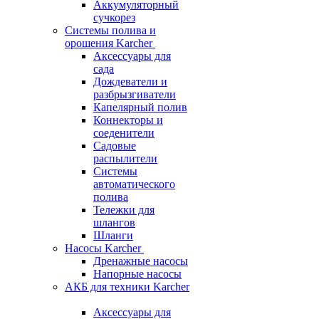
Аккумуляторный
сучкорез
Системы полива и
орошения Karcher
Аксессуары для
сада
Дождеватели и
разбрызгиватели
Капелярный полив
Коннекторы и
соеденители
Садовые
распылители
Системы
автоматического
полива
Тележки для
шлангов
Шланги
Насосы Karcher
Дренажные насосы
Напорные насосы
АКБ для техники Karcher
Аксессуары для