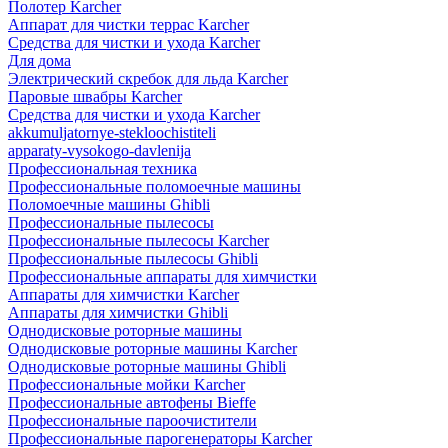
Полотер Karcher
Аппарат для чистки террас Karcher
Средства для чистки и ухода Karcher
Для дома
Электрический скребок для льда Karcher
Паровые швабры Karcher
Средства для чистки и ухода Karcher
akkumuljatornye-stekloochistiteli
apparaty-vysokogo-davlenija
Профессиональная техника
Профессиональные поломоечные машины
Поломоечные машины Ghibli
Профессиональные пылесосы
Профессиональные пылесосы Karcher
Профессиональные пылесосы Ghibli
Профессиональные аппараты для химчистки
Аппараты для химчистки Karcher
Аппараты для химчистки Ghibli
Однодисковые роторные машины
Однодисковые роторные машины Karcher
Однодисковые роторные машины Ghibli
Профессиональные мойки Karcher
Профессиональные автофены Bieffe
Профессиональные пароочистители
Профессиональные парогенераторы Karcher