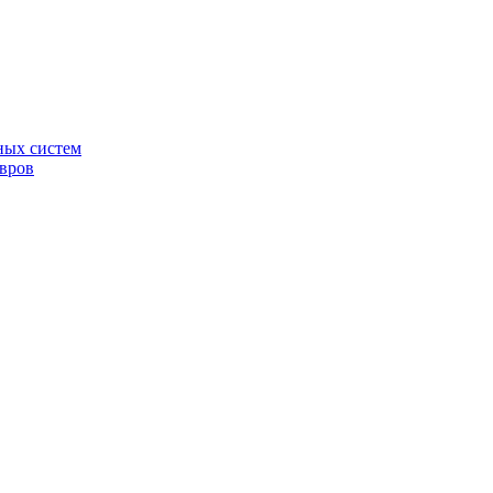
ных систем
овров