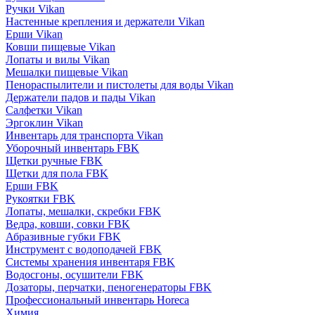
Ручки Vikan
Настенные крепления и держатели Vikan
Ерши Vikan
Ковши пищевые Vikan
Лопаты и вилы Vikan
Мешалки пищевые Vikan
Пенораспылители и пистолеты для воды Vikan
Держатели падов и пады Vikan
Салфетки Vikan
Эргоклин Vikan
Инвентарь для транспорта Vikan
Уборочный инвентарь FBK
Щетки ручные FBK
Щетки для пола FBK
Ерши FBK
Рукоятки FBK
Лопаты, мешалки, скребки FBK
Ведра, ковши, совки FBK
Абразивные губки FBK
Инструмент с водоподачей FBK
Системы хранения инвентаря FBK
Водосгоны, осушители FBK
Дозаторы, перчатки, пеногенераторы FBK
Профессиональный инвентарь Horeca
Химия