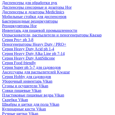
Диспенсеры для обработки рук
Диспенсеры сенсорные и дозаторы Hor
Диспенсеры и дозаторы Mediclinics
Мобильные стойки для диспенсеров
Бактерицидные рециркуляторы
Рециркуляторы Hor
Инвентарь для пищевой промышленности
Опрыскиватели, распылители и пеногенераторы Квазар
Серия Pro+ ph 3-8
Пеногенераторы Heavy Duty / PRO+
Серия Heavy Duty Acid ph 1-4
Серия Heavy Duty Alka Line ph 7-14
Серия Heavy Duty AntiSilicone
Серия Food friendly
Серия Super ph 5-7 для садоводов
Аксессуары для распылителей Kwazar
Серия Hobby для садоводов
Уборочный инвентарь Vikan
Сгоны и осушители Vikan
Совки пищевые Vikan
Пластиковые пищевые ведра Vikan
Скребки Vikan
Швабры и щетки для пола Vikan
Кулинарные кисти Vikan
Ручные щетки Vikan