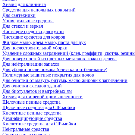
Химия для клининга
Средства для напольных покрытий
Для сантехники
Универсальные средства
Для стекол и зеркал
Чистящие средства для кухни
Чистящие средства для ковров
Жидкое мыло, крем-мыло, паста для рук
Для послестроительной уборки
Удаление сложных загрязнений (клея, граффити, скотча, резины
Для поверхностей из цветных металлов, кожи и дерева
Для нейтрализации запахов
Для уборки после пожара (очистка и отбеливание)
Полимерные защитные покрытия для полов
Для очистки от мазута, битума, масло-жировых загрязнений
Для очистки фасадов зданий
Для биотуалетов и выгребных ям
Химия для пищевой промышленности
Щелочные пенные средства
Щелочные средства для CIP-мойки
Кислотные пенные средства
Дезинфицирующие средства
Кислотные средства для CIP-мойки
Нейтральные средства
Специальные средства