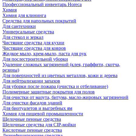
Профессиональный инвентарь Horeca
Химия
Химия для клининга
Средства для напольных покрытий
Для сантехники
Универсальные средства
Для стекол и зеркал
Чистящие средства для кухни
Чистящие средства для ковров
Жидкое мыло, крем-мыло, паста для рук
Для послестроительной уборки
Удаление сложных загрязнений (клея, граффити, скотча,
резины)
Для поверхностей из цветных металлов, кожи и дерева
Для нейтрализации запахов
Для уборки после пожара (очистка и отбеливание)
Полимерные защитные покрытия для полов
Для очистки от мазута, битума, масло-жировых загрязнений
Для очистки фасадов зданий
Для биотуалетов и выгребных ям
Химия для пищевой промышленности
Щелочные пенные средства
Щелочные средства для CIP-мойки
Кислотные пенные средства
Дезинфицирующие средства