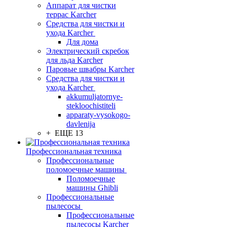
Аппарат для чистки
террас Karcher
Средства для чистки и
ухода Karcher
Для дома
Электрический скребок
для льда Karcher
Паровые швабры Karcher
Средства для чистки и
ухода Karcher
akkumuljatornye-
stekloochistiteli
apparaty-vysokogo-
davlenija
+ ЕЩЕ 13
Профессиональная техника
Профессиональные
поломоечные машины
Поломоечные
машины Ghibli
Профессиональные
пылесосы
Профессиональные
пылесосы Karcher