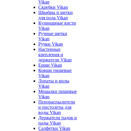
Vikan
Скребки Vikan
Швабры и щетки
для пола Vikan
Кулинарные кисти
Vikan
Ручные щетки
Vikan
Ручки Vikan
Настенные
крепления и
держатели Vikan
Ерши Vikan
Ковши пищевые
Vikan
Лопаты и вилы
Vikan
Мешалки пищевые
Vikan
Пенораспылители
и пистолеты для
воды Vikan
Держатели падов и
пады Vikan
Салфетки Vikan