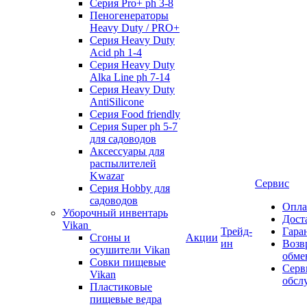
Серия Pro+ ph 3-8
Пеногенераторы
Heavy Duty / PRO+
Серия Heavy Duty
Acid ph 1-4
Серия Heavy Duty
Alka Line ph 7-14
Серия Heavy Duty
AntiSilicone
Серия Food friendly
Серия Super ph 5-7
для садоводов
Аксессуары для
распылителей
Kwazar
Сервис
Серия Hobby для
садоводов
Опла
Уборочный инвентарь
Дост
Vikan
Трейд-
Гара
Сгоны и
Акции
ин
Возв
осушители Vikan
обме
Совки пищевые
Серв
Vikan
обсл
Пластиковые
пищевые ведра