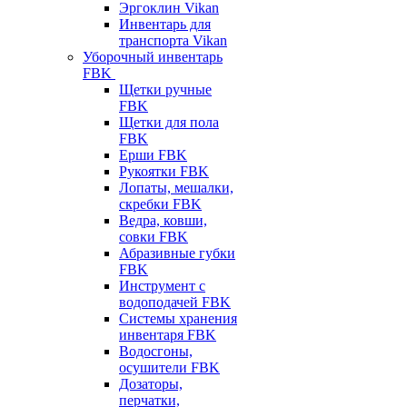
Эргоклин Vikan
Инвентарь для
транспорта Vikan
Уборочный инвентарь
FBK
Щетки ручные
FBK
Щетки для пола
FBK
Ерши FBK
Рукоятки FBK
Лопаты, мешалки,
скребки FBK
Ведра, ковши,
совки FBK
Абразивные губки
FBK
Инструмент с
водоподачей FBK
Системы хранения
инвентаря FBK
Водосгоны,
осушители FBK
Дозаторы,
перчатки,