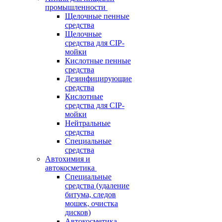
промышленности
Щелочные пенные
средства
Щелочные
средства для CIP-
мойки
Кислотные пенные
средства
Дезинфицирующие
средства
Кислотные
средства для CIP-
мойки
Нейтральные
средства
Специальные
средства
Автохимия и
автокосметика
Специальные
средства (удаление
битума, следов
мошек, очистка
дисков)
Автокосметика