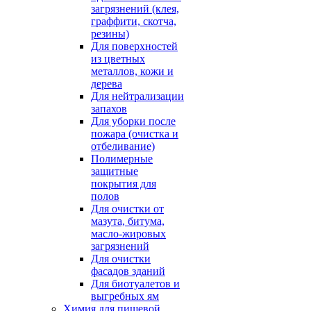
загрязнений (клея,
граффити, скотча,
резины)
Для поверхностей
из цветных
металлов, кожи и
дерева
Для нейтрализации
запахов
Для уборки после
пожара (очистка и
отбеливание)
Полимерные
защитные
покрытия для
полов
Для очистки от
мазута, битума,
масло-жировых
загрязнений
Для очистки
фасадов зданий
Для биотуалетов и
выгребных ям
Химия для пищевой