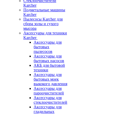
Стеклоочистители
Karcher
Подметальные машины
Karcher
Пылесосы Karcher для
сбора золы и сухого
мысора
Аксессуары для техники
Karcher
Аксессуары для
бытовых
пылесосов
Аксессуары для
бытовых насосов
АКБ для бытовой
техники
Аксессуары для
бытовых моек
выкокого давления
Аксессуары для
пароочистителей
Аксессуары для
стеклоочистителей
Аксессуары для
гладильных