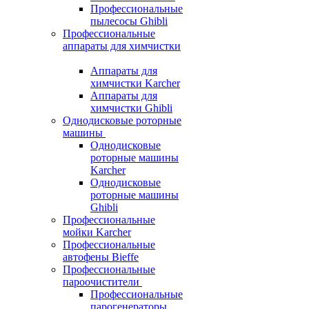
Профессиональные
пылесосы Ghibli
Профессиональные
аппараты для химчистки
Аппараты для
химчистки Karcher
Аппараты для
химчистки Ghibli
Однодисковые роторные
машины
Однодисковые
роторные машины
Karcher
Однодисковые
роторные машины
Ghibli
Профессиональные
мойки Karcher
Профессиональные
автофены Bieffe
Профессиональные
пароочистители
Профессиональные
парогенераторы