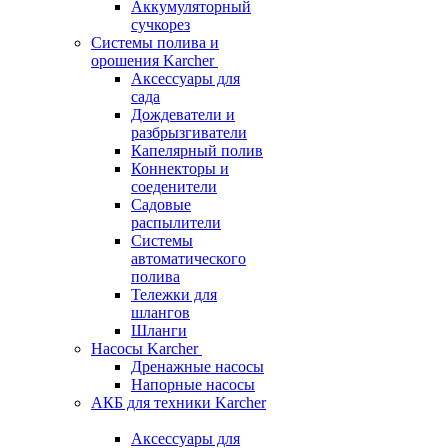
Аккумуляторный
сучкорез
Системы полива и
орошения Karcher
Аксессуары для
сада
Дождеватели и
разбрызгиватели
Капелярный полив
Коннекторы и
соеденители
Садовые
распылители
Системы
автоматического
полива
Тележки для
шлангов
Шланги
Насосы Karcher
Дренажные насосы
Напорные насосы
АКБ для техники Karcher
Аксессуары для