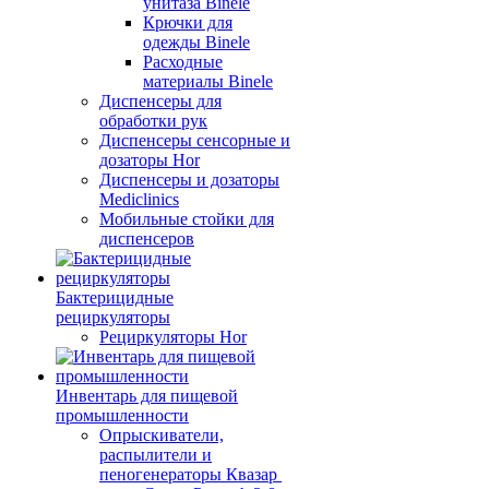
унитаза Binele
Крючки для
одежды Binele
Расходные
материалы Binele
Диспенсеры для
обработки рук
Диспенсеры сенсорные и
дозаторы Hor
Диспенсеры и дозаторы
Mediclinics
Мобильные стойки для
диспенсеров
Бактерицидные
рециркуляторы
Рециркуляторы Hor
Инвентарь для пищевой
промышленности
Опрыскиватели,
распылители и
пеногенераторы Квазар