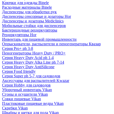
Крючки для одежды Binele
Расходные материалы Binele
Диспенсеры для обработки рук
Диспенсеры сенсорные и дозаторы Hor
Диспенсеры и дозаторы Mediclinics
Мобильные стойки для диспенсеров
Бактерицидные рециркуляторы
Рециркуляторы Hor
Инвентарь для пищевой промышленности
Опрыскиватели, распылители и пеногенераторы Квазар
Серия Pro+ ph 3-8
Пеногенераторы Heavy Duty / PRO+
Серия Heavy Duty Acid ph 1-4
Серия Heavy Duty Alka Line ph 7-14
Серия Heavy Duty AntiSilicone
Серия Food friendly
Серия Super ph 5-7 для садоводов
Аксессуары для распылителей Kwazar
Серия Hobby для садоводов
Уборочный инвентарь Vikan
Сгоны и осушители Vikan
Совки пищевые Vikan
Пластиковые пищевые ведра Vikan
Скребки Vikan
Швабры и щетки для пола Vikan