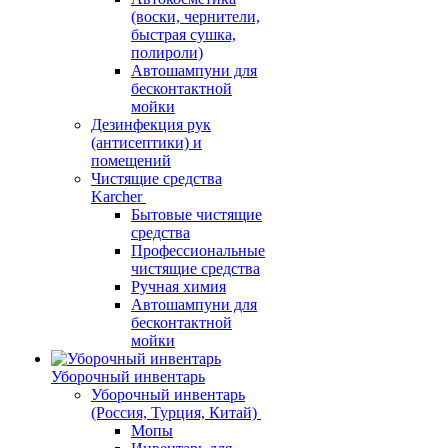
(воски, чернители,
быстрая сушка,
полироли)
Автошампуни для
бесконтактной
мойки
Дезинфекция рук
(антисептики) и
помещений
Чистящие средства
Karcher
Бытовые чистящие
средства
Профессиональные
чистящие средства
Ручная химия
Автошампуни для
бесконтактной
мойки
Уборочный инвентарь
Уборочный инвентарь
(Россия, Турция, Китай)
Мопы