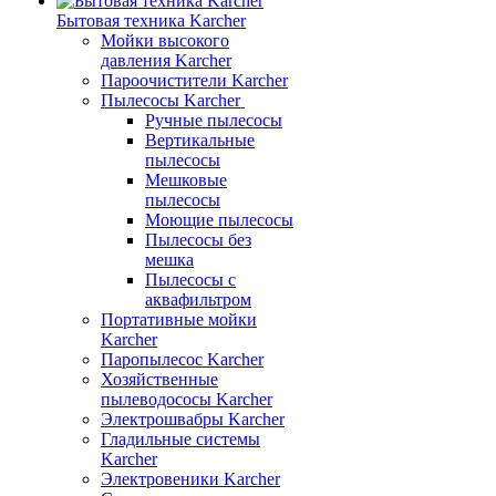
Бытовая техника Karcher
Мойки высокого
давления Karcher
Пароочистители Karcher
Пылесосы Karcher
Ручные пылесосы
Вертикальные
пылесосы
Мешковые
пылесосы
Моющие пылесосы
Пылесосы без
мешка
Пылесосы с
аквафильтром
Портативные мойки
Karcher
Паропылесос Karcher
Хозяйственные
пылеводососы Karcher
Электрошвабры Karcher
Гладильные системы
Karcher
Электровеники Karcher