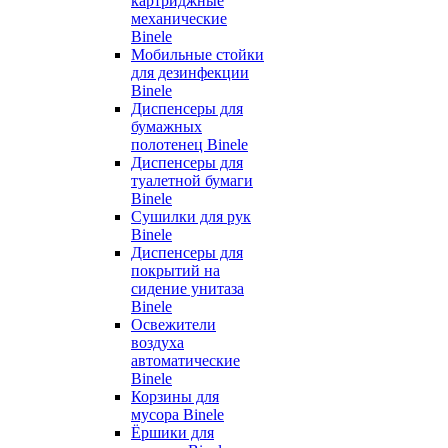
картриджные
механические
Binele
Мобильные стойки
для дезинфекции
Binele
Диспенсеры для
бумажных
полотенец Binele
Диспенсеры для
туалетной бумаги
Binele
Сушилки для рук
Binele
Диспенсеры для
покрытий на
сидение унитаза
Binele
Освежители
воздуха
автоматические
Binele
Корзины для
мусора Binele
Ёршики для