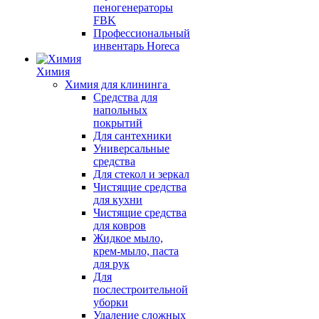
пеногенераторы
FBK
Профессиональный
инвентарь Horeca
Химия
Химия для клининга
Средства для
напольных
покрытий
Для сантехники
Универсальные
средства
Для стекол и зеркал
Чистящие средства
для кухни
Чистящие средства
для ковров
Жидкое мыло,
крем-мыло, паста
для рук
Для
послестроительной
уборки
Удаление сложных