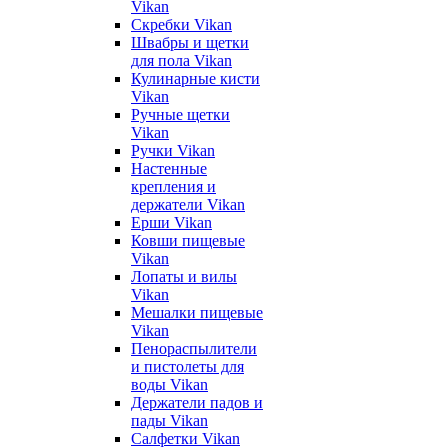
Vikan
Скребки Vikan
Швабры и щетки
для пола Vikan
Кулинарные кисти
Vikan
Ручные щетки
Vikan
Ручки Vikan
Настенные
крепления и
держатели Vikan
Ерши Vikan
Ковши пищевые
Vikan
Лопаты и вилы
Vikan
Мешалки пищевые
Vikan
Пенораспылители
и пистолеты для
воды Vikan
Держатели падов и
пады Vikan
Салфетки Vikan