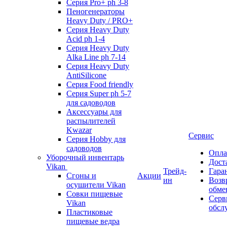
Серия Pro+ ph 3-8
Пеногенераторы
Heavy Duty / PRO+
Серия Heavy Duty
Acid ph 1-4
Серия Heavy Duty
Alka Line ph 7-14
Серия Heavy Duty
AntiSilicone
Серия Food friendly
Серия Super ph 5-7
для садоводов
Аксессуары для
распылителей
Kwazar
Сервис
Серия Hobby для
садоводов
Опла
Уборочный инвентарь
Дост
Vikan
Трейд-
Гара
Сгоны и
Акции
ин
Возв
осушители Vikan
обме
Совки пищевые
Серв
Vikan
обсл
Пластиковые
пищевые ведра