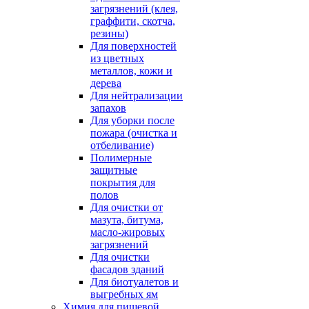
загрязнений (клея,
граффити, скотча,
резины)
Для поверхностей
из цветных
металлов, кожи и
дерева
Для нейтрализации
запахов
Для уборки после
пожара (очистка и
отбеливание)
Полимерные
защитные
покрытия для
полов
Для очистки от
мазута, битума,
масло-жировых
загрязнений
Для очистки
фасадов зданий
Для биотуалетов и
выгребных ям
Химия для пищевой