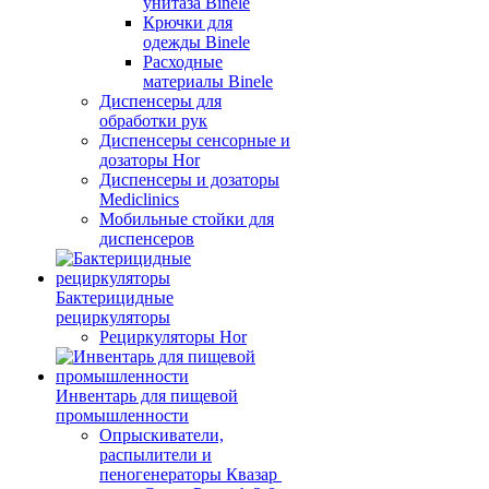
унитаза Binele
Крючки для
одежды Binele
Расходные
материалы Binele
Диспенсеры для
обработки рук
Диспенсеры сенсорные и
дозаторы Hor
Диспенсеры и дозаторы
Mediclinics
Мобильные стойки для
диспенсеров
Бактерицидные
рециркуляторы
Рециркуляторы Hor
Инвентарь для пищевой
промышленности
Опрыскиватели,
распылители и
пеногенераторы Квазар