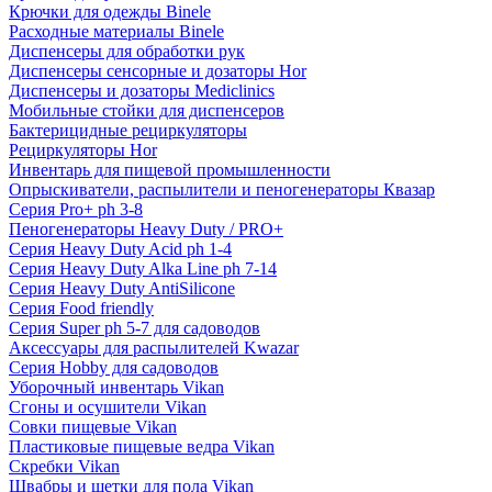
Крючки для одежды Binele
Расходные материалы Binele
Диспенсеры для обработки рук
Диспенсеры сенсорные и дозаторы Hor
Диспенсеры и дозаторы Mediclinics
Мобильные стойки для диспенсеров
Бактерицидные рециркуляторы
Рециркуляторы Hor
Инвентарь для пищевой промышленности
Опрыскиватели, распылители и пеногенераторы Квазар
Серия Pro+ ph 3-8
Пеногенераторы Heavy Duty / PRO+
Серия Heavy Duty Acid ph 1-4
Серия Heavy Duty Alka Line ph 7-14
Серия Heavy Duty AntiSilicone
Серия Food friendly
Серия Super ph 5-7 для садоводов
Аксессуары для распылителей Kwazar
Серия Hobby для садоводов
Уборочный инвентарь Vikan
Сгоны и осушители Vikan
Совки пищевые Vikan
Пластиковые пищевые ведра Vikan
Скребки Vikan
Швабры и щетки для пола Vikan