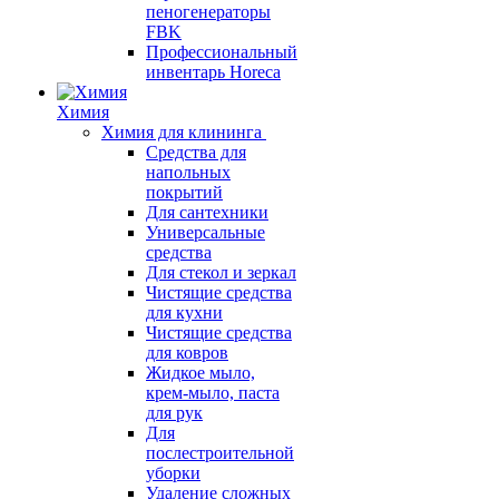
пеногенераторы
FBK
Профессиональный
инвентарь Horeca
Химия
Химия для клининга
Средства для
напольных
покрытий
Для сантехники
Универсальные
средства
Для стекол и зеркал
Чистящие средства
для кухни
Чистящие средства
для ковров
Жидкое мыло,
крем-мыло, паста
для рук
Для
послестроительной
уборки
Удаление сложных