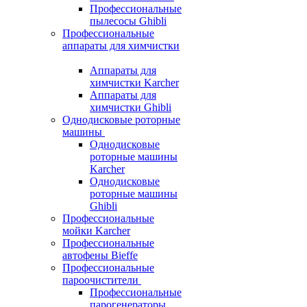
Профессиональные
пылесосы Ghibli
Профессиональные
аппараты для химчистки
Аппараты для
химчистки Karcher
Аппараты для
химчистки Ghibli
Однодисковые роторные
машины
Однодисковые
роторные машины
Karcher
Однодисковые
роторные машины
Ghibli
Профессиональные
мойки Karcher
Профессиональные
автофены Bieffe
Профессиональные
пароочистители
Профессиональные
парогенераторы