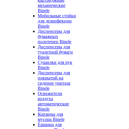
картриджные
механические
Binele
Мобильные стойки
для дезинфекции
Binele
Диспенсеры для
бумажных
полотенец Binele
Диспенсеры для
туалетной бумаги
Binele
Сушилки для рук
Binele
Диспенсеры для
покрытий на
сидение унитаза
Binele
Освежители
воздуха
автоматические
Binele
Корзины для
мусора Binele
Ёршики для