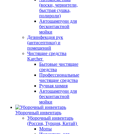
(воски, чернители,
быстрая сушка,
полироли)
Автошампуни для
бесконтактной
мойки
Дезинфекция рук
(антисептики) и
помещений
Чистящие средства
Karcher
Бытовые чистящие
средства
Профессиональные
чистящие средства
Ручная химия
Автошампуни для
бесконтактной
мойки
Уборочный инвентарь
Уборочный инвентарь
(Россия, Турция, Китай)
Мопы