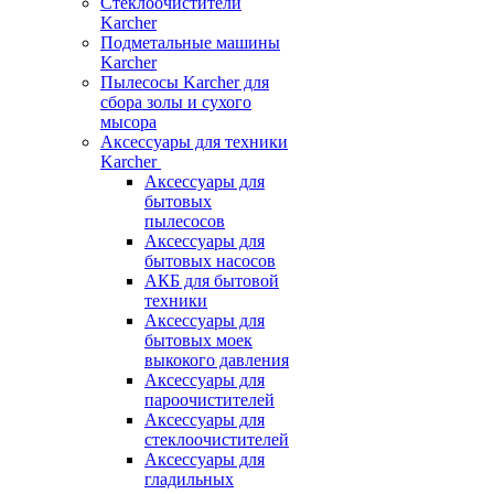
Стеклоочистители
Karcher
Подметальные машины
Karcher
Пылесосы Karcher для
сбора золы и сухого
мысора
Аксессуары для техники
Karcher
Аксессуары для
бытовых
пылесосов
Аксессуары для
бытовых насосов
АКБ для бытовой
техники
Аксессуары для
бытовых моек
выкокого давления
Аксессуары для
пароочистителей
Аксессуары для
стеклоочистителей
Аксессуары для
гладильных