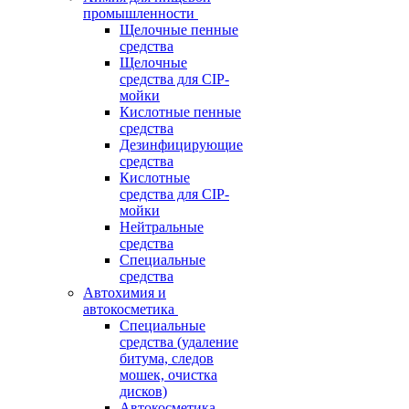
промышленности
Щелочные пенные
средства
Щелочные
средства для CIP-
мойки
Кислотные пенные
средства
Дезинфицирующие
средства
Кислотные
средства для CIP-
мойки
Нейтральные
средства
Специальные
средства
Автохимия и
автокосметика
Специальные
средства (удаление
битума, следов
мошек, очистка
дисков)
Автокосметика