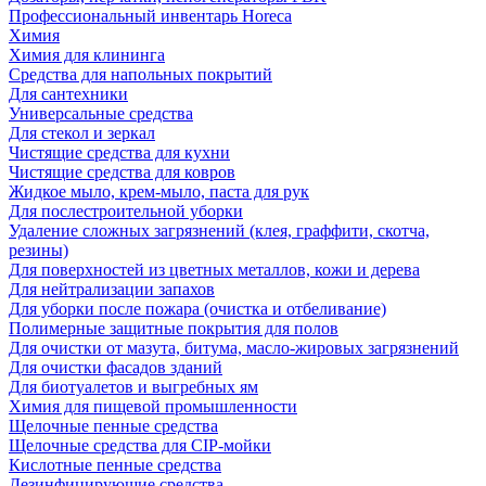
Профессиональный инвентарь Horeca
Химия
Химия для клининга
Средства для напольных покрытий
Для сантехники
Универсальные средства
Для стекол и зеркал
Чистящие средства для кухни
Чистящие средства для ковров
Жидкое мыло, крем-мыло, паста для рук
Для послестроительной уборки
Удаление сложных загрязнений (клея, граффити, скотча,
резины)
Для поверхностей из цветных металлов, кожи и дерева
Для нейтрализации запахов
Для уборки после пожара (очистка и отбеливание)
Полимерные защитные покрытия для полов
Для очистки от мазута, битума, масло-жировых загрязнений
Для очистки фасадов зданий
Для биотуалетов и выгребных ям
Химия для пищевой промышленности
Щелочные пенные средства
Щелочные средства для CIP-мойки
Кислотные пенные средства
Дезинфицирующие средства