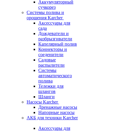
Аккумуляторный
сучкорез
Системы полива и
орошения Karcher
Аксессуары для
сада
Дождеватели и
разбрызгиватели
Капелярный полив
Коннекторы и
соеденители
Садовые
распылители
Системы
автоматического
полива
Тележки для
шлангов
Шланги
Насосы Karcher
Дренажные насосы
Напорные насосы
АКБ для техники Karcher
Аксессуары для