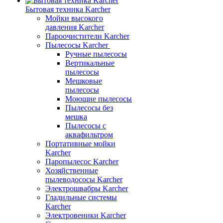
Бытовая техника Karcher
Мойки высокого
давления Karcher
Пароочистители Karcher
Пылесосы Karcher
Ручные пылесосы
Вертикальные
пылесосы
Мешковые
пылесосы
Моющие пылесосы
Пылесосы без
мешка
Пылесосы с
аквафильтром
Портативные мойки
Karcher
Паропылесос Karcher
Хозяйственные
пылеводососы Karcher
Электрошвабры Karcher
Гладильные системы
Karcher
Электровеники Karcher