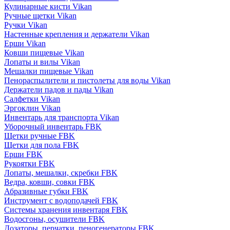
Кулинарные кисти Vikan
Ручные щетки Vikan
Ручки Vikan
Настенные крепления и держатели Vikan
Ерши Vikan
Ковши пищевые Vikan
Лопаты и вилы Vikan
Мешалки пищевые Vikan
Пенораспылители и пистолеты для воды Vikan
Держатели падов и пады Vikan
Салфетки Vikan
Эргоклин Vikan
Инвентарь для транспорта Vikan
Уборочный инвентарь FBK
Щетки ручные FBK
Щетки для пола FBK
Ерши FBK
Рукоятки FBK
Лопаты, мешалки, скребки FBK
Ведра, ковши, совки FBK
Абразивные губки FBK
Инструмент с водоподачей FBK
Системы хранения инвентаря FBK
Водосгоны, осушители FBK
Дозаторы, перчатки, пеногенераторы FBK