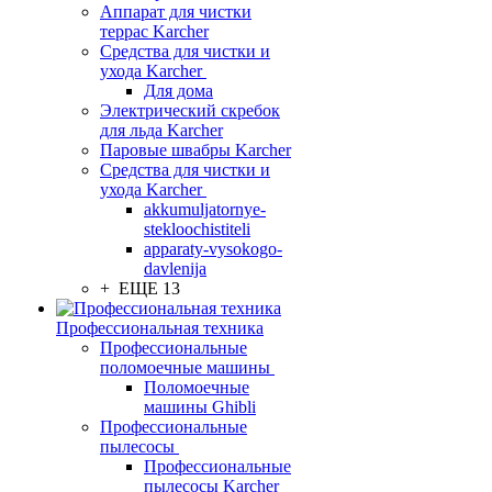
Аппарат для чистки
террас Karcher
Средства для чистки и
ухода Karcher
Для дома
Электрический скребок
для льда Karcher
Паровые швабры Karcher
Средства для чистки и
ухода Karcher
akkumuljatornye-
stekloochistiteli
apparaty-vysokogo-
davlenija
+ ЕЩЕ 13
Профессиональная техника
Профессиональные
поломоечные машины
Поломоечные
машины Ghibli
Профессиональные
пылесосы
Профессиональные
пылесосы Karcher