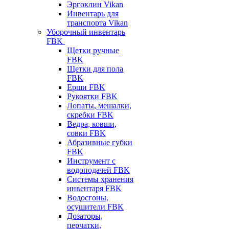
Эргоклин Vikan
Инвентарь для
транспорта Vikan
Уборочный инвентарь
FBK
Щетки ручные
FBK
Щетки для пола
FBK
Ерши FBK
Рукоятки FBK
Лопаты, мешалки,
скребки FBK
Ведра, ковши,
совки FBK
Абразивные губки
FBK
Инструмент с
водоподачей FBK
Системы хранения
инвентаря FBK
Водосгоны,
осушители FBK
Дозаторы,
перчатки,