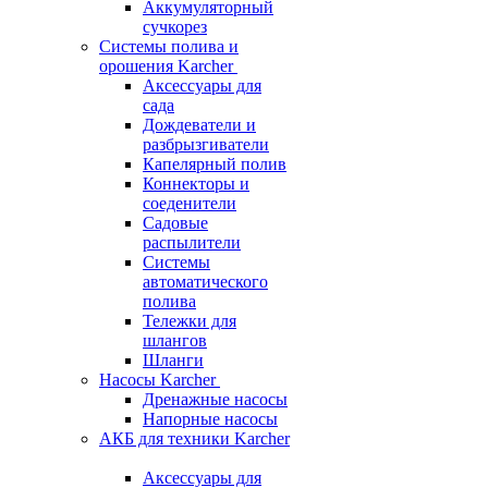
Аккумуляторный
сучкорез
Системы полива и
орошения Karcher
Аксессуары для
сада
Дождеватели и
разбрызгиватели
Капелярный полив
Коннекторы и
соеденители
Садовые
распылители
Системы
автоматического
полива
Тележки для
шлангов
Шланги
Насосы Karcher
Дренажные насосы
Напорные насосы
АКБ для техники Karcher
Аксессуары для