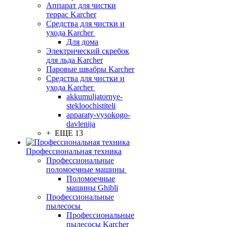
Аппарат для чистки
террас Karcher
Средства для чистки и
ухода Karcher
Для дома
Электрический скребок
для льда Karcher
Паровые швабры Karcher
Средства для чистки и
ухода Karcher
akkumuljatornye-
stekloochistiteli
apparaty-vysokogo-
davlenija
+ ЕЩЕ 13
Профессиональная техника
Профессиональные
поломоечные машины
Поломоечные
машины Ghibli
Профессиональные
пылесосы
Профессиональные
пылесосы Karcher