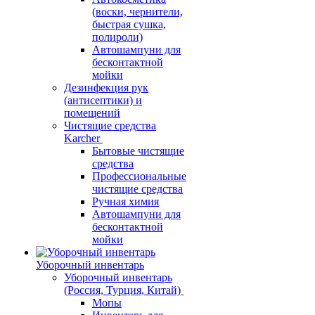
(воски, чернители,
быстрая сушка,
полироли)
Автошампуни для
бесконтактной
мойки
Дезинфекция рук
(антисептики) и
помещений
Чистящие средства
Karcher
Бытовые чистящие
средства
Профессиональные
чистящие средства
Ручная химия
Автошампуни для
бесконтактной
мойки
Уборочный инвентарь
Уборочный инвентарь
(Россия, Турция, Китай)
Мопы