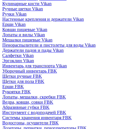
Кулинарные кисти Vikan
Ручные щетки Vikan
Ручки Vikan
Настенные крепления и держатели Vikan
Ерши Vikan
Ковши пищевые Vikan
Лопаты и вилы Vikan
Мешалки пищевые Vikan
Пенораспылители и пистолеты для воды Vikan
Держатели падов и пады Vikan
Салфетки Vikan
Эргоклин Vikan
Инвентарь для транспорта Vikan
Уборочный инвентарь FBK
Щетки ручные FBK
Щетки для пола FBK
Ерши FBK
Рукоятки FBK
Лопаты, мешалки, скребки FBK
Ведра, ковши, совки FBK
Абразивные губки FBK
Инструмент с водоподачей FBK
Системы хранения инвентаря FBK
Водосгоны, осушители FBK
Дозаторы, перчатки, пеногенераторы FBK