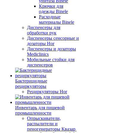
унитаза Binele
Крючки для
одежды Binele
Расходные
материалы Binele
Диспенсеры для
обработки рук
Диспенсеры сенсорные и
дозаторы Hor
Диспенсеры и дозаторы
Mediclinics
Мобильные стойки для
диспенсеров
Бактерицидные
рециркуляторы
Рециркуляторы Hor
Инвентарь для пищевой
промышленности
Опрыскиватели,
распылители и
пеногенераторы Квазар