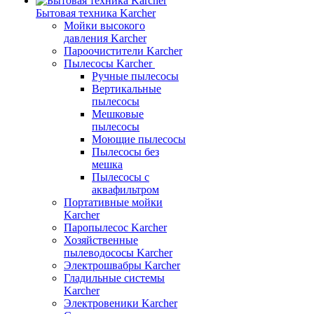
Бытовая техника Karcher
Мойки высокого
давления Karcher
Пароочистители Karcher
Пылесосы Karcher
Ручные пылесосы
Вертикальные
пылесосы
Мешковые
пылесосы
Моющие пылесосы
Пылесосы без
мешка
Пылесосы с
аквафильтром
Портативные мойки
Karcher
Паропылесос Karcher
Хозяйственные
пылеводососы Karcher
Электрошвабры Karcher
Гладильные системы
Karcher
Электровеники Karcher