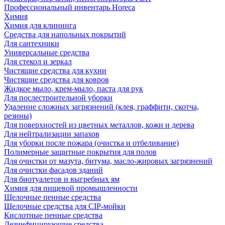
Профессиональный инвентарь Horeca
Химия
Химия для клининга
Средства для напольных покрытий
Для сантехники
Универсальные средства
Для стекол и зеркал
Чистящие средства для кухни
Чистящие средства для ковров
Жидкое мыло, крем-мыло, паста для рук
Для послестроительной уборки
Удаление сложных загрязнений (клея, граффити, скотча,
резины)
Для поверхностей из цветных металлов, кожи и дерева
Для нейтрализации запахов
Для уборки после пожара (очистка и отбеливание)
Полимерные защитные покрытия для полов
Для очистки от мазута, битума, масло-жировых загрязнений
Для очистки фасадов зданий
Для биотуалетов и выгребных ям
Химия для пищевой промышленности
Щелочные пенные средства
Щелочные средства для CIP-мойки
Кислотные пенные средства
Дезинфицирующие средства