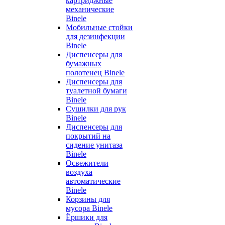
картриджные
механические
Binele
Мобильные стойки
для дезинфекции
Binele
Диспенсеры для
бумажных
полотенец Binele
Диспенсеры для
туалетной бумаги
Binele
Сушилки для рук
Binele
Диспенсеры для
покрытий на
сидение унитаза
Binele
Освежители
воздуха
автоматические
Binele
Корзины для
мусора Binele
Ёршики для