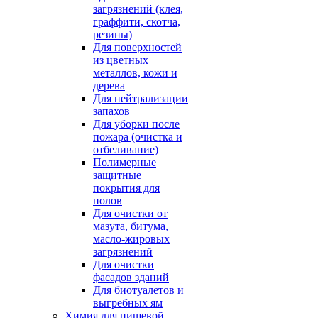
загрязнений (клея,
граффити, скотча,
резины)
Для поверхностей
из цветных
металлов, кожи и
дерева
Для нейтрализации
запахов
Для уборки после
пожара (очистка и
отбеливание)
Полимерные
защитные
покрытия для
полов
Для очистки от
мазута, битума,
масло-жировых
загрязнений
Для очистки
фасадов зданий
Для биотуалетов и
выгребных ям
Химия для пищевой