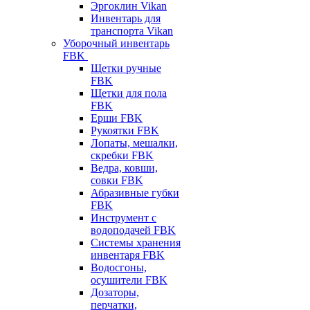
Эргоклин Vikan
Инвентарь для
транспорта Vikan
Уборочный инвентарь
FBK
Щетки ручные
FBK
Щетки для пола
FBK
Ерши FBK
Рукоятки FBK
Лопаты, мешалки,
скребки FBK
Ведра, ковши,
совки FBK
Абразивные губки
FBK
Инструмент с
водоподачей FBK
Системы хранения
инвентаря FBK
Водосгоны,
осушители FBK
Дозаторы,
перчатки,