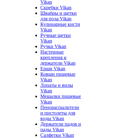
Vikan
Скребки Vikan
Швабры и щетки
для пола Vikan
Кулинарные кисти
Vikan
Ручные щетки
Vikan
Ручки Vikan
Настенные
крепления и
держатели Vikan
Ерши Vikan
Ковши пищевые
Vikan
Лопаты и вилы
Vikan
Мешалки пищевые
Vikan
Пенораспылители
и пистолеты для
воды Vikan
Держатели падов и
пады Vikan
Салфетки Vikan