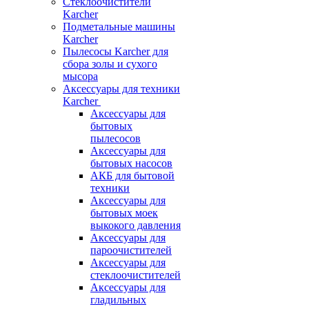
Стеклоочистители
Karcher
Подметальные машины
Karcher
Пылесосы Karcher для
сбора золы и сухого
мысора
Аксессуары для техники
Karcher
Аксессуары для
бытовых
пылесосов
Аксессуары для
бытовых насосов
АКБ для бытовой
техники
Аксессуары для
бытовых моек
выкокого давления
Аксессуары для
пароочистителей
Аксессуары для
стеклоочистителей
Аксессуары для
гладильных