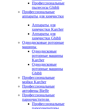
Профессиональные
пылесосы Ghibli
Профессиональные
аппараты для химчистки
Аппараты для
химчистки Karcher
Аппараты для
химчистки Ghibli
Однодисковые роторные
машины
Однодисковые
роторные машины
Karcher
Однодисковые
роторные машины
Ghibli
Профессиональные
мойки Karcher
Профессиональные
автофены Bieffe
Профессиональные
пароочистители
Профессиональные
парогенераторы