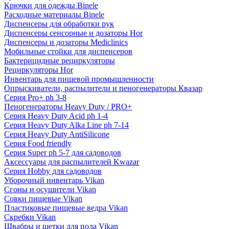
Крючки для одежды Binele
Расходные материалы Binele
Диспенсеры для обработки рук
Диспенсеры сенсорные и дозаторы Hor
Диспенсеры и дозаторы Mediclinics
Мобильные стойки для диспенсеров
Бактерицидные рециркуляторы
Рециркуляторы Hor
Инвентарь для пищевой промышленности
Опрыскиватели, распылители и пеногенераторы Квазар
Серия Pro+ ph 3-8
Пеногенераторы Heavy Duty / PRO+
Серия Heavy Duty Acid ph 1-4
Серия Heavy Duty Alka Line ph 7-14
Серия Heavy Duty AntiSilicone
Серия Food friendly
Серия Super ph 5-7 для садоводов
Аксессуары для распылителей Kwazar
Серия Hobby для садоводов
Уборочный инвентарь Vikan
Сгоны и осушители Vikan
Совки пищевые Vikan
Пластиковые пищевые ведра Vikan
Скребки Vikan
Швабры и щетки для пола Vikan