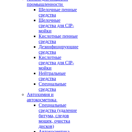
промышленности
Щелочные пенные
средства
Щелочные
средства для CIP-
мойки
Кислотные пенные
средства
Дезинфицирующие
средства
Кислотные
средства для CIP-
мойки
Нейтральные
средства
Специальные
средства
Автохимия и
автокосметика
Специальные
средства (удаление
битума, следов
мошек, очистка
дисков)
Автокосметика