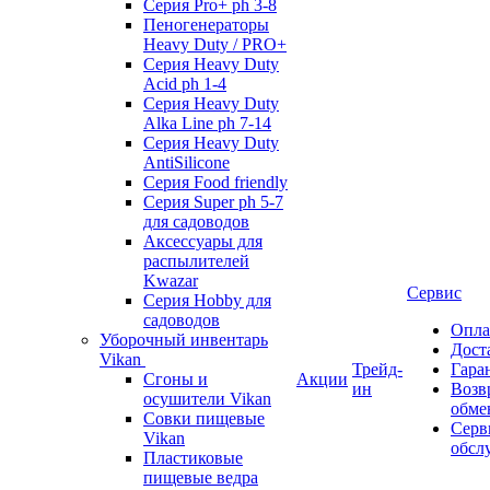
Серия Pro+ ph 3-8
Пеногенераторы
Heavy Duty / PRO+
Серия Heavy Duty
Acid ph 1-4
Серия Heavy Duty
Alka Line ph 7-14
Серия Heavy Duty
AntiSilicone
Серия Food friendly
Серия Super ph 5-7
для садоводов
Аксессуары для
распылителей
Kwazar
Сервис
Серия Hobby для
садоводов
Опла
Уборочный инвентарь
Дост
Vikan
Трейд-
Гара
Сгоны и
Акции
ин
Возв
осушители Vikan
обме
Совки пищевые
Серв
Vikan
обсл
Пластиковые
пищевые ведра