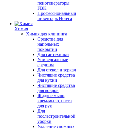
пеногенераторы
FBK
Профессиональный
инвентарь Horeca
Химия
Химия для клининга
Средства для
напольных
покрытий
Для сантехники
Универсальные
средства
Для стекол и зеркал
Чистящие средства
для кухни
Чистящие средства
для ковров
Жидкое мыло,
крем-мыло, паста
для рук
Для
послестроительной
уборки
Удаление сложных