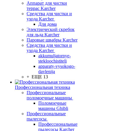
Аппарат для чистки
террас Karcher
Средства для чистки и
ухода Karcher
Для дома
Электрический скребок
для льда Karcher
Паровые швабры Karcher
Средства для чистки и
ухода Karcher
akkumuljatornye-
stekloochistiteli
apparaty-vysokogo-
davlenija
+ ЕЩЕ 13
Профессиональная техника
Профессиональные
поломоечные машины
Поломоечные
машины Ghibli
Профессиональные
пылесосы
Профессиональные
пылесосы Karcher