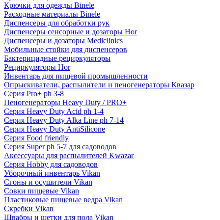
Крючки для одежды Binele
Расходные материалы Binele
Диспенсеры для обработки рук
Диспенсеры сенсорные и дозаторы Hor
Диспенсеры и дозаторы Mediclinics
Мобильные стойки для диспенсеров
Бактерицидные рециркуляторы
Рециркуляторы Hor
Инвентарь для пищевой промышленности
Опрыскиватели, распылители и пеногенераторы Квазар
Серия Pro+ ph 3-8
Пеногенераторы Heavy Duty / PRO+
Серия Heavy Duty Acid ph 1-4
Серия Heavy Duty Alka Line ph 7-14
Серия Heavy Duty AntiSilicone
Серия Food friendly
Серия Super ph 5-7 для садоводов
Аксессуары для распылителей Kwazar
Серия Hobby для садоводов
Уборочный инвентарь Vikan
Сгоны и осушители Vikan
Совки пищевые Vikan
Пластиковые пищевые ведра Vikan
Скребки Vikan
Швабры и щетки для пола Vikan