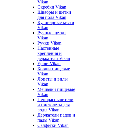
Vikan
Скребки Vikan
Швабры и щетки
для пола Vikan
Кулинарные кисти
Vikan
Ручные щетки
Vikan
Ручки Vikan
Настенные
крепления и
держатели Vikan
Ерши Vikan
Ковши пищевые
Vikan
Лопаты и вилы
Vikan
Мешалки пищевые
Vikan
Пенораспылители
и пистолеты для
воды Vikan
Держатели падов и
пады Vikan
Салфетки Vikan