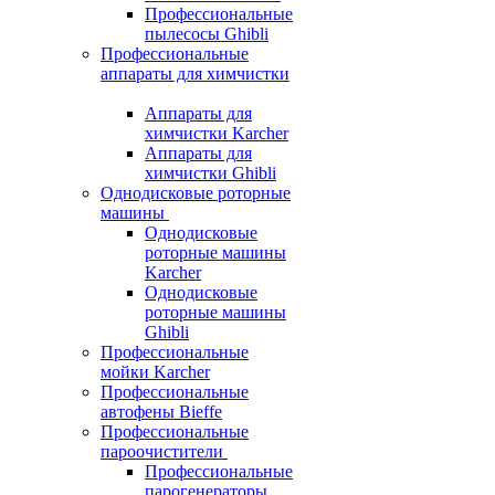
Профессиональные
пылесосы Ghibli
Профессиональные
аппараты для химчистки
Аппараты для
химчистки Karcher
Аппараты для
химчистки Ghibli
Однодисковые роторные
машины
Однодисковые
роторные машины
Karcher
Однодисковые
роторные машины
Ghibli
Профессиональные
мойки Karcher
Профессиональные
автофены Bieffe
Профессиональные
пароочистители
Профессиональные
парогенераторы