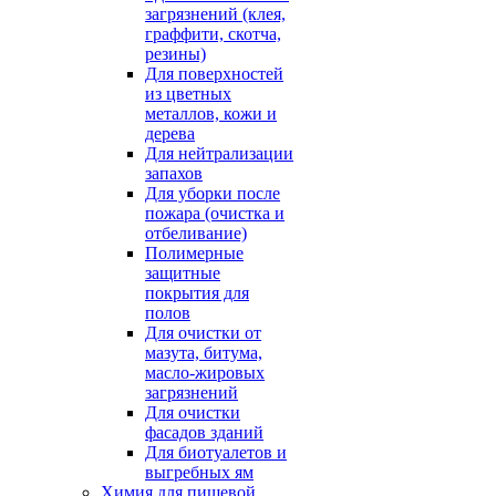
загрязнений (клея,
граффити, скотча,
резины)
Для поверхностей
из цветных
металлов, кожи и
дерева
Для нейтрализации
запахов
Для уборки после
пожара (очистка и
отбеливание)
Полимерные
защитные
покрытия для
полов
Для очистки от
мазута, битума,
масло-жировых
загрязнений
Для очистки
фасадов зданий
Для биотуалетов и
выгребных ям
Химия для пищевой