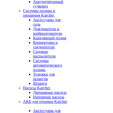
Аккумуляторный
сучкорез
Системы полива и
орошения Karcher
Аксессуары для
сада
Дождеватели и
разбрызгиватели
Капелярный полив
Коннекторы и
соеденители
Садовые
распылители
Системы
автоматического
полива
Тележки для
шлангов
Шланги
Насосы Karcher
Дренажные насосы
Напорные насосы
АКБ для техники Karcher
Аксессуары для