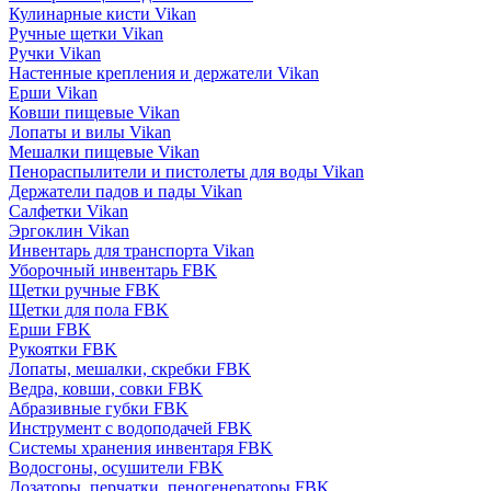
Кулинарные кисти Vikan
Ручные щетки Vikan
Ручки Vikan
Настенные крепления и держатели Vikan
Ерши Vikan
Ковши пищевые Vikan
Лопаты и вилы Vikan
Мешалки пищевые Vikan
Пенораспылители и пистолеты для воды Vikan
Держатели падов и пады Vikan
Салфетки Vikan
Эргоклин Vikan
Инвентарь для транспорта Vikan
Уборочный инвентарь FBK
Щетки ручные FBK
Щетки для пола FBK
Ерши FBK
Рукоятки FBK
Лопаты, мешалки, скребки FBK
Ведра, ковши, совки FBK
Абразивные губки FBK
Инструмент с водоподачей FBK
Системы хранения инвентаря FBK
Водосгоны, осушители FBK
Дозаторы, перчатки, пеногенераторы FBK