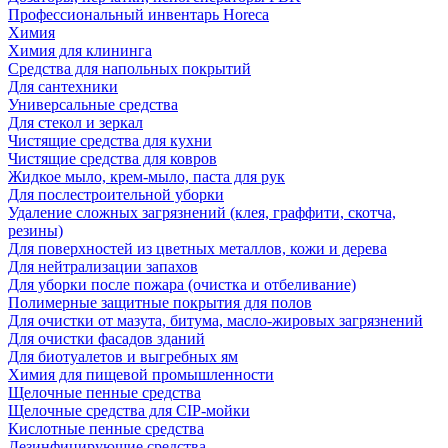
Профессиональный инвентарь Horeca
Химия
Химия для клининга
Средства для напольных покрытий
Для сантехники
Универсальные средства
Для стекол и зеркал
Чистящие средства для кухни
Чистящие средства для ковров
Жидкое мыло, крем-мыло, паста для рук
Для послестроительной уборки
Удаление сложных загрязнений (клея, граффити, скотча,
резины)
Для поверхностей из цветных металлов, кожи и дерева
Для нейтрализации запахов
Для уборки после пожара (очистка и отбеливание)
Полимерные защитные покрытия для полов
Для очистки от мазута, битума, масло-жировых загрязнений
Для очистки фасадов зданий
Для биотуалетов и выгребных ям
Химия для пищевой промышленности
Щелочные пенные средства
Щелочные средства для CIP-мойки
Кислотные пенные средства
Дезинфицирующие средства