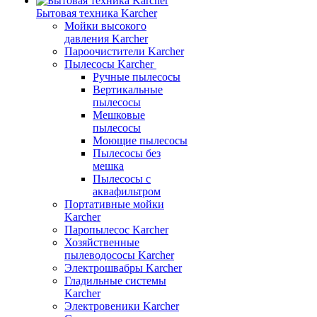
Бытовая техника Karcher
Мойки высокого
давления Karcher
Пароочистители Karcher
Пылесосы Karcher
Ручные пылесосы
Вертикальные
пылесосы
Мешковые
пылесосы
Моющие пылесосы
Пылесосы без
мешка
Пылесосы с
аквафильтром
Портативные мойки
Karcher
Паропылесос Karcher
Хозяйственные
пылеводососы Karcher
Электрошвабры Karcher
Гладильные системы
Karcher
Электровеники Karcher