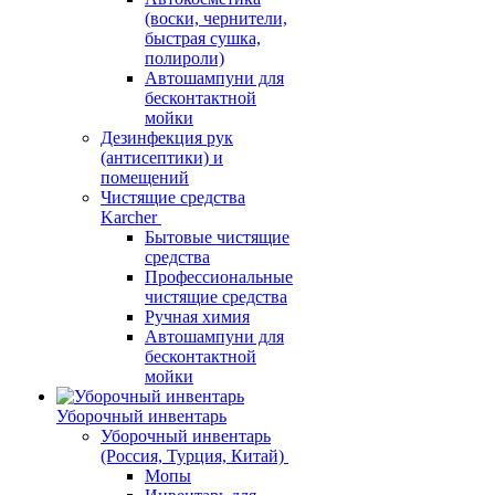
(воски, чернители,
быстрая сушка,
полироли)
Автошампуни для
бесконтактной
мойки
Дезинфекция рук
(антисептики) и
помещений
Чистящие средства
Karcher
Бытовые чистящие
средства
Профессиональные
чистящие средства
Ручная химия
Автошампуни для
бесконтактной
мойки
Уборочный инвентарь
Уборочный инвентарь
(Россия, Турция, Китай)
Мопы