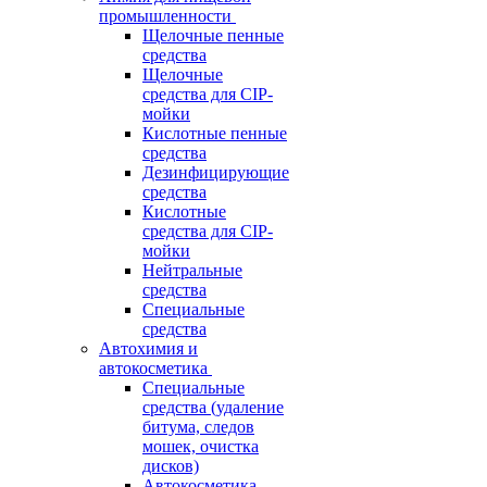
промышленности
Щелочные пенные
средства
Щелочные
средства для CIP-
мойки
Кислотные пенные
средства
Дезинфицирующие
средства
Кислотные
средства для CIP-
мойки
Нейтральные
средства
Специальные
средства
Автохимия и
автокосметика
Специальные
средства (удаление
битума, следов
мошек, очистка
дисков)
Автокосметика