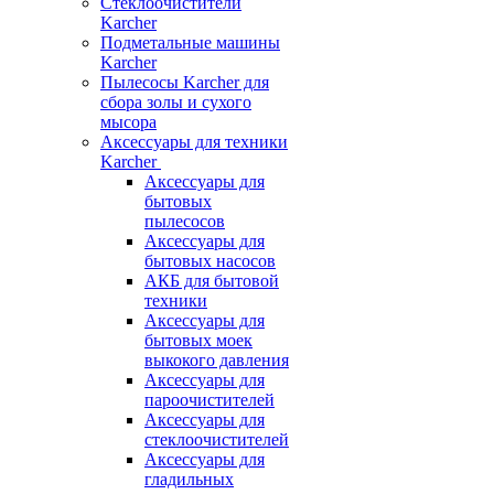
Стеклоочистители
Karcher
Подметальные машины
Karcher
Пылесосы Karcher для
сбора золы и сухого
мысора
Аксессуары для техники
Karcher
Аксессуары для
бытовых
пылесосов
Аксессуары для
бытовых насосов
АКБ для бытовой
техники
Аксессуары для
бытовых моек
выкокого давления
Аксессуары для
пароочистителей
Аксессуары для
стеклоочистителей
Аксессуары для
гладильных