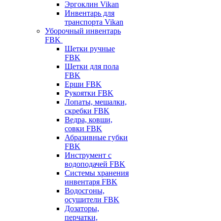
Эргоклин Vikan
Инвентарь для
транспорта Vikan
Уборочный инвентарь
FBK
Щетки ручные
FBK
Щетки для пола
FBK
Ерши FBK
Рукоятки FBK
Лопаты, мешалки,
скребки FBK
Ведра, ковши,
совки FBK
Абразивные губки
FBK
Инструмент с
водоподачей FBK
Системы хранения
инвентаря FBK
Водосгоны,
осушители FBK
Дозаторы,
перчатки,