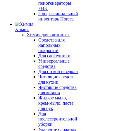
пеногенераторы
FBK
Профессиональный
инвентарь Horeca
Химия
Химия для клининга
Средства для
напольных
покрытий
Для сантехники
Универсальные
средства
Для стекол и зеркал
Чистящие средства
для кухни
Чистящие средства
для ковров
Жидкое мыло,
крем-мыло, паста
для рук
Для
послестроительной
уборки
Удаление сложных