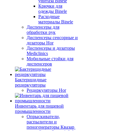
унитаза Binele
Крючки для
одежды Binele
Расходные
материалы Binele
Диспенсеры для
обработки рук
Диспенсеры сенсорные и
дозаторы Hor
Диспенсеры и дозаторы
Mediclinics
Мобильные стойки для
диспенсеров
Бактерицидные
рециркуляторы
Рециркуляторы Hor
Инвентарь для пищевой
промышленности
Опрыскиватели,
распылители и
пеногенераторы Квазар