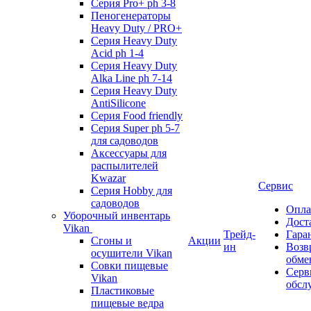
Серия Pro+ ph 3-8
Пеногенераторы
Heavy Duty / PRO+
Серия Heavy Duty
Acid ph 1-4
Серия Heavy Duty
Alka Line ph 7-14
Серия Heavy Duty
AntiSilicone
Серия Food friendly
Серия Super ph 5-7
для садоводов
Аксессуары для
распылителей
Kwazar
Сервис
Серия Hobby для
садоводов
Опла
Уборочный инвентарь
Дост
Vikan
Трейд-
Гара
Сгоны и
Акции
ин
Возв
осушители Vikan
обме
Совки пищевые
Серв
Vikan
обсл
Пластиковые
пищевые ведра