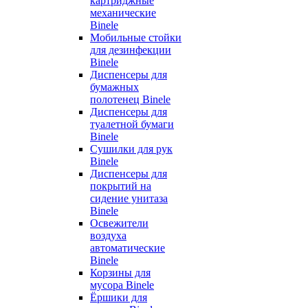
картриджные
механические
Binele
Мобильные стойки
для дезинфекции
Binele
Диспенсеры для
бумажных
полотенец Binele
Диспенсеры для
туалетной бумаги
Binele
Сушилки для рук
Binele
Диспенсеры для
покрытий на
сидение унитаза
Binele
Освежители
воздуха
автоматические
Binele
Корзины для
мусора Binele
Ёршики для