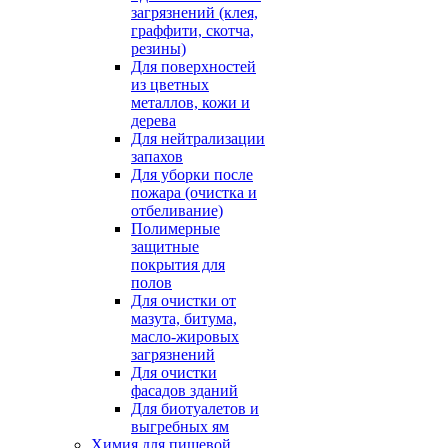
загрязнений (клея,
граффити, скотча,
резины)
Для поверхностей
из цветных
металлов, кожи и
дерева
Для нейтрализации
запахов
Для уборки после
пожара (очистка и
отбеливание)
Полимерные
защитные
покрытия для
полов
Для очистки от
мазута, битума,
масло-жировых
загрязнений
Для очистки
фасадов зданий
Для биотуалетов и
выгребных ям
Химия для пищевой