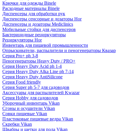
Крючки для одежды Binele
Расходные материалы Binele
Диспенсеры для обработки рук
Диспенсеры сенсорные и дозаторы Hor
Диспенсеры и дозаторы Mediclinics
Мобильные стойки для диспенсеров
Бактерицидные рециркуляторы
Рециркуляторы Hor
Инвентарь для пищевой промышленности
Опрыскиватели, распылители и пеногенераторы Квазар
Серия Pro+ ph 3-8
Пеногенераторы Heavy Duty / PRO+
Серия Heavy Duty Acid ph 1-4
Серия Heavy Duty Alka Line ph 7-14
Серия Heavy Duty AntiSilicone
Серия Food friendly
Серия Super ph 5-7 для садоводов
Аксессуары для распылителей Kwazar
Серия Hobby для садоводов
Уборочный инвентарь Vikan
Сгоны и осушители Vikan
Совки пищевые Vikan
Пластиковые пищевые ведра Vikan
Скребки Vikan
Швабры и щетки для пола Vikan