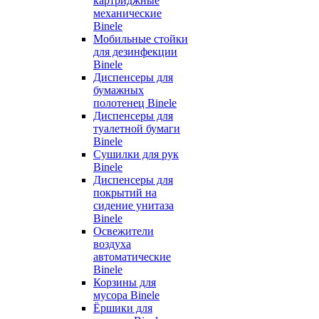
картриджные
механические
Binele
Мобильные стойки
для дезинфекции
Binele
Диспенсеры для
бумажных
полотенец Binele
Диспенсеры для
туалетной бумаги
Binele
Сушилки для рук
Binele
Диспенсеры для
покрытий на
сидение унитаза
Binele
Освежители
воздуха
автоматические
Binele
Корзины для
мусора Binele
Ёршики для