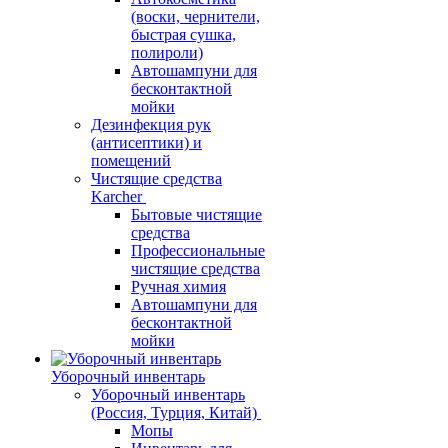
(воски, чернители,
быстрая сушка,
полироли)
Автошампуни для
бесконтактной
мойки
Дезинфекция рук
(антисептики) и
помещений
Чистящие средства
Karcher
Бытовые чистящие
средства
Профессиональные
чистящие средства
Ручная химия
Автошампуни для
бесконтактной
мойки
Уборочный инвентарь
Уборочный инвентарь
(Россия, Турция, Китай)
Мопы