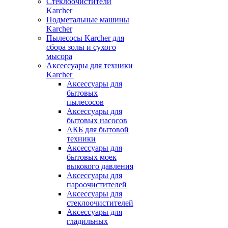
Стеклоочистители
Karcher
Подметальные машины
Karcher
Пылесосы Karcher для
сбора золы и сухого
мысора
Аксессуары для техники
Karcher
Аксессуары для
бытовых
пылесосов
Аксессуары для
бытовых насосов
АКБ для бытовой
техники
Аксессуары для
бытовых моек
выкокого давления
Аксессуары для
пароочистителей
Аксессуары для
стеклоочистителей
Аксессуары для
гладильных