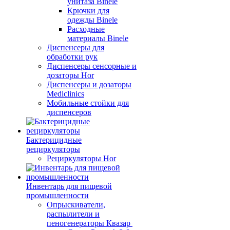
унитаза Binele
Крючки для
одежды Binele
Расходные
материалы Binele
Диспенсеры для
обработки рук
Диспенсеры сенсорные и
дозаторы Hor
Диспенсеры и дозаторы
Mediclinics
Мобильные стойки для
диспенсеров
Бактерицидные
рециркуляторы
Рециркуляторы Hor
Инвентарь для пищевой
промышленности
Опрыскиватели,
распылители и
пеногенераторы Квазар