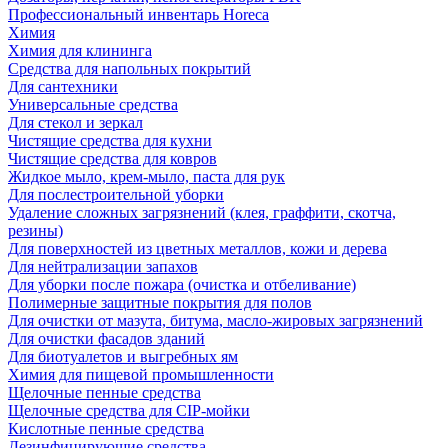
Профессиональный инвентарь Horeca
Химия
Химия для клининга
Средства для напольных покрытий
Для сантехники
Универсальные средства
Для стекол и зеркал
Чистящие средства для кухни
Чистящие средства для ковров
Жидкое мыло, крем-мыло, паста для рук
Для послестроительной уборки
Удаление сложных загрязнений (клея, граффити, скотча,
резины)
Для поверхностей из цветных металлов, кожи и дерева
Для нейтрализации запахов
Для уборки после пожара (очистка и отбеливание)
Полимерные защитные покрытия для полов
Для очистки от мазута, битума, масло-жировых загрязнений
Для очистки фасадов зданий
Для биотуалетов и выгребных ям
Химия для пищевой промышленности
Щелочные пенные средства
Щелочные средства для CIP-мойки
Кислотные пенные средства
Дезинфицирующие средства