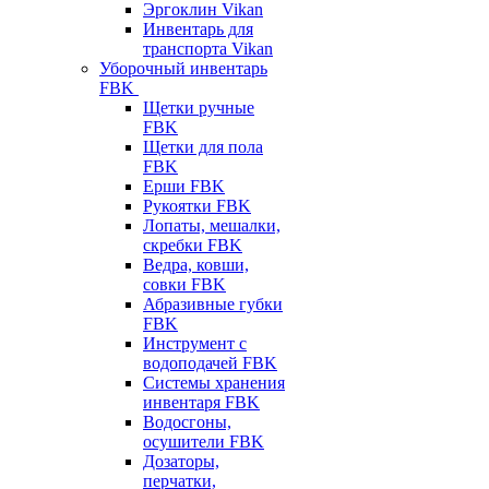
Эргоклин Vikan
Инвентарь для
транспорта Vikan
Уборочный инвентарь
FBK
Щетки ручные
FBK
Щетки для пола
FBK
Ерши FBK
Рукоятки FBK
Лопаты, мешалки,
скребки FBK
Ведра, ковши,
совки FBK
Абразивные губки
FBK
Инструмент с
водоподачей FBK
Системы хранения
инвентаря FBK
Водосгоны,
осушители FBK
Дозаторы,
перчатки,