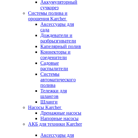
Аккумуляторный
сучкорез
Системы полива и
орошения Karcher
Аксессуары для
сада
Дождеватели и
разбрызгиватели
Капелярный полив
Коннекторы и
соеденители
Садовые
распылители
Системы
автоматического
полива
Тележки для
шлангов
Шланги
Насосы Karcher
Дренажные насосы
Напорные насосы
АКБ для техники Karcher
Аксессуары для