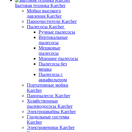
Бытовая техника Karcher
Мойки высокого
давления Karcher
Пароочистители Karcher
Пылесосы Karcher
Ручные пылесосы
Вертикальные
пылесосы
Мешковые
пылесосы
Моющие пылесосы
Пылесосы без
мешка
Пылесосы с
аквафильтром
Портативные мойки
Karcher
Паропылесос Karcher
Хозяйственные
пылеводососы Karcher
Электрошвабры Karcher
Гладильные системы
Karcher
Электровеники Karcher