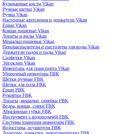
Кулинарные кисти Vikan
Ручные щетки Vikan
Ручки Vikan
Настенные крепления и держатели Vikan
Ерши Vikan
Ковши пищевые Vikan
Лопаты и вилы Vikan
Мешалки пищевые Vikan
Пенораспылители и пистолеты для воды Vikan
Держатели падов и пады Vikan
Салфетки Vikan
Эргоклин Vikan
Инвентарь для транспорта Vikan
Уборочный инвентарь FBK
Щетки ручные FBK
Щетки для пола FBK
Ерши FBK
Рукоятки FBK
Лопаты, мешалки, скребки FBK
Ведра, ковши, совки FBK
Абразивные губки FBK
Инструмент с водоподачей FBK
Системы хранения инвентаря FBK
Водосгоны, осушители FBK
Дозаторы, перчатки, пеногенераторы FBK