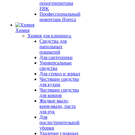
пеногенераторы
FBK
Профессиональный
инвентарь Horeca
Химия
Химия для клининга
Средства для
напольных
покрытий
Для сантехники
Универсальные
средства
Для стекол и зеркал
Чистящие средства
для кухни
Чистящие средства
для ковров
Жидкое мыло,
крем-мыло, паста
для рук
Для
послестроительной
уборки
Удаление сложных