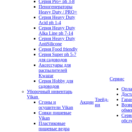
Серия Pro+ ph 3-8
Пеногенераторы
Heavy Duty / PRO+
Серия Heavy Duty
Acid ph 1-4
Серия Heavy Duty
Alka Line ph 7-14
Серия Heavy Duty
AntiSilicone
Серия Food friendly
Серия Super ph 5-7
для садоводов
Аксессуары для
распылителей
Kwazar
Сервис
Серия Hobby для
садоводов
Опла
Уборочный инвентарь
Дост
Vikan
Трейд-
Гара
Сгоны и
Акции
ин
Возв
осушители Vikan
обме
Совки пищевые
Серв
Vikan
обсл
Пластиковые
пищевые ведра