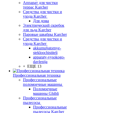
Аппарат для чистки
террас Karcher
Средства для чистки и
ухода Karcher
Для дома
Электрический скребок
для льда Karcher
Паровые швабры Karcher
Средства для чистки и
ухода Karcher
akkumuljatornye-
stekloochistiteli
apparaty-vysokogo-
davlenija
+ ЕЩЕ 13
Профессиональная техника
Профессиональные
поломоечные машины
Поломоечные
машины Ghibli
Профессиональные
пылесосы
Профессиональные
пылесосы Karcher