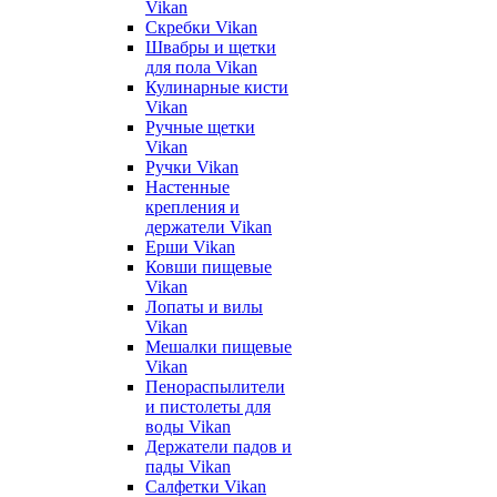
Vikan
Скребки Vikan
Швабры и щетки
для пола Vikan
Кулинарные кисти
Vikan
Ручные щетки
Vikan
Ручки Vikan
Настенные
крепления и
держатели Vikan
Ерши Vikan
Ковши пищевые
Vikan
Лопаты и вилы
Vikan
Мешалки пищевые
Vikan
Пенораспылители
и пистолеты для
воды Vikan
Держатели падов и
пады Vikan
Салфетки Vikan