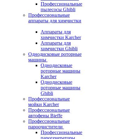
Профессиональные
пылесосы Ghibli
Профессиональные
аппараты для химчистки
Аппараты для
химчистки Karcher
Аппараты для
химчистки Ghibli
Однодисковые роторные
машины
Однодисковые
роторные машины
Karcher
Однодисковые
роторные машины
Ghibli
Профессиональные
мойки Karcher
Профессиональные
автофены Bieffe
Профессиональные
пароочистители
Профессиональные
парогенераторы