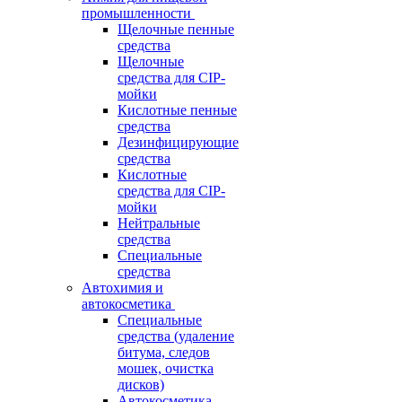
промышленности
Щелочные пенные
средства
Щелочные
средства для CIP-
мойки
Кислотные пенные
средства
Дезинфицирующие
средства
Кислотные
средства для CIP-
мойки
Нейтральные
средства
Специальные
средства
Автохимия и
автокосметика
Специальные
средства (удаление
битума, следов
мошек, очистка
дисков)
Автокосметика