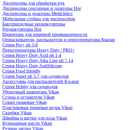
Диспенсеры для обработки рук
Диспенсеры сенсорные и дозаторы Hor
Диспенсеры и дозаторы Mediclinics
Мобильные стойки для диспенсеров
Бактерицидные рециркуляторы
Рециркуляторы Hor
Инвентарь для пищевой промышленности
Опрыскиватели, распылители и пеногенераторы Квазар
Серия Pro+ ph 3-8
Пеногенераторы Heavy Duty / PRO+
Серия Heavy Duty Acid ph 1-4
Серия Heavy Duty Alka Line ph 7-14
Серия Heavy Duty AntiSilicone
Серия Food friendly
Серия Super ph 5-7 для садоводов
Аксессуары для распылителей Kwazar
Серия Hobby для садоводов
Уборочный инвентарь Vikan
Сгоны и осушители Vikan
Совки пищевые Vikan
Пластиковые пищевые ведра Vikan
Скребки Vikan
Швабры и щетки для пола Vikan
Кулинарные кисти Vikan
Ручные щетки Vikan