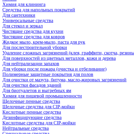
Химия для клининга
Средства для напольных покрытий
Для сантехники
Универсальные средства
Для стекол и зеркал
Чистящие средства для кухни
Чистящие средства для ковров
Жидкое мыло, крем-мыло, паста для рук
Для послестроительной уборки
Удаление сложных загрязнений (клея, граффити, скотча, резины
Для поверхностей из цветных металлов, кожи и дерева
Для нейтрализации запахов
Для уборки после пожара (очистка и отбеливание)
Полимерные защитные покрытия для полов
Для очистки от мазута, битума, масло-жировых загрязнений
Для очистки фасадов зданий
Для биотуалетов и выгребных ям
Химия для пищевой промышленности
Щелочные пенные средства
Щелочные средства для CIP-мойки
Кислотные пенные средства
Дезинфицирующие средства
Кислотные средства для CIP-мойки
Нейтральные средства
Специальные средства