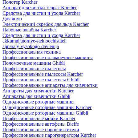
Полотер Karcher
Аппарат для чистки террас Karcher
Средства для чистки и ухода Karcher
Для дома
Электрический скребок для льда Karcher
Паровые швабры Karcher
Средства для чистки и ухода Karcher
akkumuljatornye-stekloochistiteli
apparaty-vysokogo-davlenija
Профессиональная техника
Профессиональные поломоечные машины
Поломоечные машины Ghibli
Профессиональные пылесосы
Профессиональные пылесосы Karcher
Профессиональные пылесосы Ghibli
Профессиональные аппараты для химчистки
Аппараты для химчистки Karcher
Аппараты для химчистки Ghibli
Однодисковые роторные машины
Однодисковые роторные машины Karcher
Однодисковые роторные машины Ghibli
Профессиональные мойки Karcher
Профессиональные автофены Bieffe
Профессиональные пароочистители
Профессиональные парогенераторы Karcher