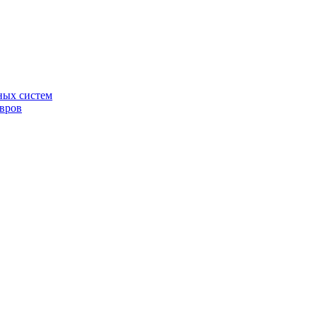
ных систем
овров