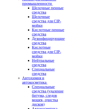
промышленности
Щелочные пенные
средства
Щелочные
средства для CIP-
мойки
Кислотные пенные
средства
Дезинфицирующие
средства
Кислотные
средства для CIP-
мойки
Нейтральные
средства
Специальные
средства
Автохимия и
автокосметика
Специальные
средства (удаление
битума, следов
мошек, очистка
дисков)
Автокосметика