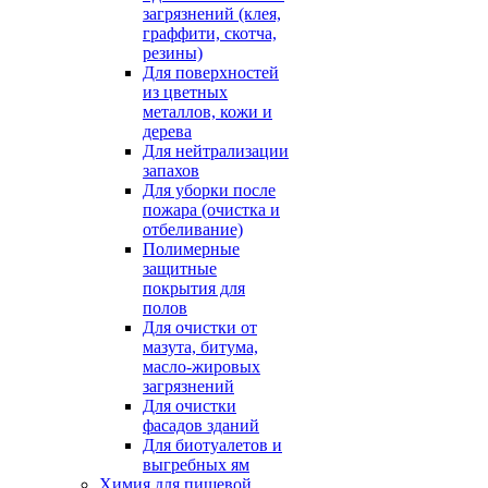
загрязнений (клея,
граффити, скотча,
резины)
Для поверхностей
из цветных
металлов, кожи и
дерева
Для нейтрализации
запахов
Для уборки после
пожара (очистка и
отбеливание)
Полимерные
защитные
покрытия для
полов
Для очистки от
мазута, битума,
масло-жировых
загрязнений
Для очистки
фасадов зданий
Для биотуалетов и
выгребных ям
Химия для пищевой