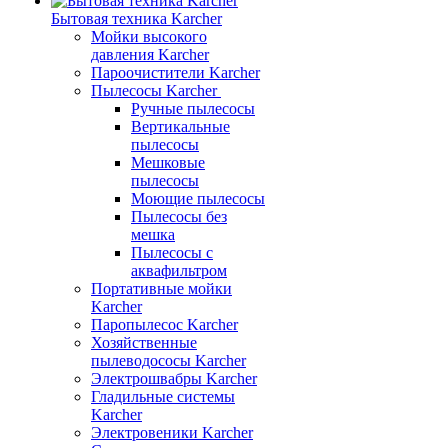
Бытовая техника Karcher
Мойки высокого
давления Karcher
Пароочистители Karcher
Пылесосы Karcher
Ручные пылесосы
Вертикальные
пылесосы
Мешковые
пылесосы
Моющие пылесосы
Пылесосы без
мешка
Пылесосы с
аквафильтром
Портативные мойки
Karcher
Паропылесос Karcher
Хозяйственные
пылеводососы Karcher
Электрошвабры Karcher
Гладильные системы
Karcher
Электровеники Karcher