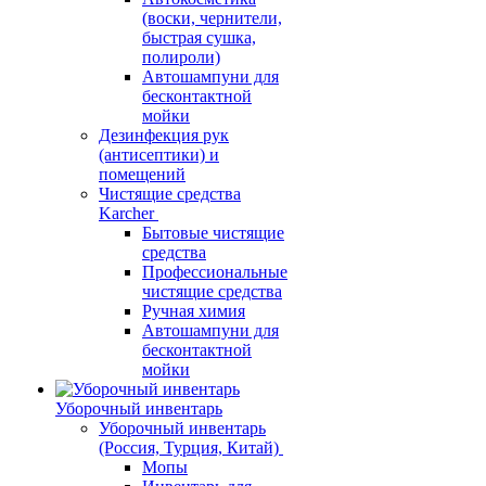
(воски, чернители,
быстрая сушка,
полироли)
Автошампуни для
бесконтактной
мойки
Дезинфекция рук
(антисептики) и
помещений
Чистящие средства
Karcher
Бытовые чистящие
средства
Профессиональные
чистящие средства
Ручная химия
Автошампуни для
бесконтактной
мойки
Уборочный инвентарь
Уборочный инвентарь
(Россия, Турция, Китай)
Мопы