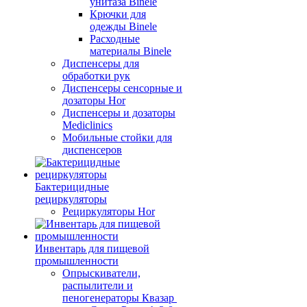
унитаза Binele
Крючки для
одежды Binele
Расходные
материалы Binele
Диспенсеры для
обработки рук
Диспенсеры сенсорные и
дозаторы Hor
Диспенсеры и дозаторы
Mediclinics
Мобильные стойки для
диспенсеров
Бактерицидные
рециркуляторы
Рециркуляторы Hor
Инвентарь для пищевой
промышленности
Опрыскиватели,
распылители и
пеногенераторы Квазар