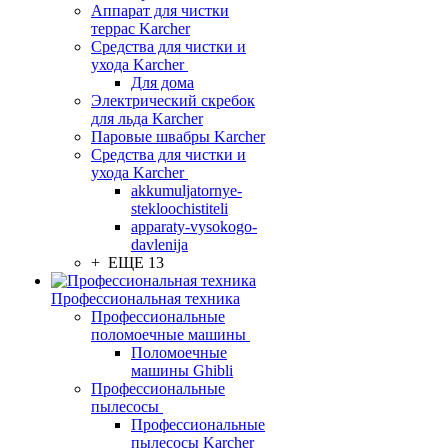
Аппарат для чистки
террас Karcher
Средства для чистки и
ухода Karcher
Для дома
Электрический скребок
для льда Karcher
Паровые швабры Karcher
Средства для чистки и
ухода Karcher
akkumuljatornye-
stekloochistiteli
apparaty-vysokogo-
davlenija
+ ЕЩЕ 13
Профессиональная техника
Профессиональные
поломоечные машины
Поломоечные
машины Ghibli
Профессиональные
пылесосы
Профессиональные
пылесосы Karcher