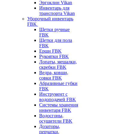
Эргоклин Vikan
Инвентарь для
транспорта Vikan
Уборочный инвентарь
FBK
Щетки ручные
FBK
Щетки для пола
FBK
Ерши FBK
Рукоятки FBK
Лопаты, мешалки,
скребки FBK
Ведра, ковши,
совки FBK
Абразивные губки
FBK
Инструмент с
водоподачей FBK
Системы хранения
инвентаря FBK
Водосгоны,
осушители FBK
Дозаторы,
перчатки,