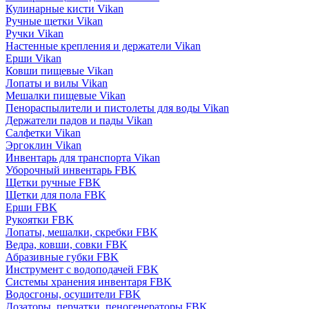
Кулинарные кисти Vikan
Ручные щетки Vikan
Ручки Vikan
Настенные крепления и держатели Vikan
Ерши Vikan
Ковши пищевые Vikan
Лопаты и вилы Vikan
Мешалки пищевые Vikan
Пенораспылители и пистолеты для воды Vikan
Держатели падов и пады Vikan
Салфетки Vikan
Эргоклин Vikan
Инвентарь для транспорта Vikan
Уборочный инвентарь FBK
Щетки ручные FBK
Щетки для пола FBK
Ерши FBK
Рукоятки FBK
Лопаты, мешалки, скребки FBK
Ведра, ковши, совки FBK
Абразивные губки FBK
Инструмент с водоподачей FBK
Системы хранения инвентаря FBK
Водосгоны, осушители FBK
Дозаторы, перчатки, пеногенераторы FBK