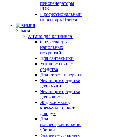
пеногенераторы
FBK
Профессиональный
инвентарь Horeca
Химия
Химия для клининга
Средства для
напольных
покрытий
Для сантехники
Универсальные
средства
Для стекол и зеркал
Чистящие средства
для кухни
Чистящие средства
для ковров
Жидкое мыло,
крем-мыло, паста
для рук
Для
послестроительной
уборки
Удаление сложных