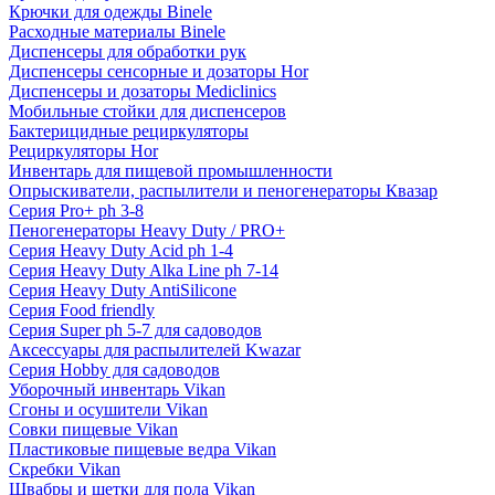
Крючки для одежды Binele
Расходные материалы Binele
Диспенсеры для обработки рук
Диспенсеры сенсорные и дозаторы Hor
Диспенсеры и дозаторы Mediclinics
Мобильные стойки для диспенсеров
Бактерицидные рециркуляторы
Рециркуляторы Hor
Инвентарь для пищевой промышленности
Опрыскиватели, распылители и пеногенераторы Квазар
Серия Pro+ ph 3-8
Пеногенераторы Heavy Duty / PRO+
Серия Heavy Duty Acid ph 1-4
Серия Heavy Duty Alka Line ph 7-14
Серия Heavy Duty AntiSilicone
Серия Food friendly
Серия Super ph 5-7 для садоводов
Аксессуары для распылителей Kwazar
Серия Hobby для садоводов
Уборочный инвентарь Vikan
Сгоны и осушители Vikan
Совки пищевые Vikan
Пластиковые пищевые ведра Vikan
Скребки Vikan
Швабры и щетки для пола Vikan