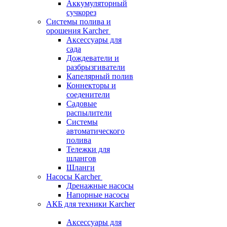
Аккумуляторный
сучкорез
Системы полива и
орошения Karcher
Аксессуары для
сада
Дождеватели и
разбрызгиватели
Капелярный полив
Коннекторы и
соеденители
Садовые
распылители
Системы
автоматического
полива
Тележки для
шлангов
Шланги
Насосы Karcher
Дренажные насосы
Напорные насосы
АКБ для техники Karcher
Аксессуары для