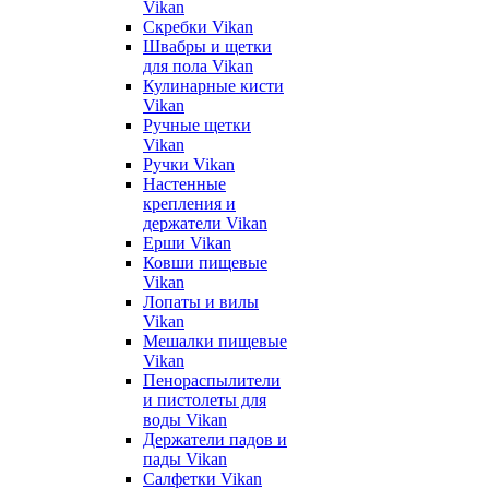
Vikan
Скребки Vikan
Швабры и щетки
для пола Vikan
Кулинарные кисти
Vikan
Ручные щетки
Vikan
Ручки Vikan
Настенные
крепления и
держатели Vikan
Ерши Vikan
Ковши пищевые
Vikan
Лопаты и вилы
Vikan
Мешалки пищевые
Vikan
Пенораспылители
и пистолеты для
воды Vikan
Держатели падов и
пады Vikan
Салфетки Vikan