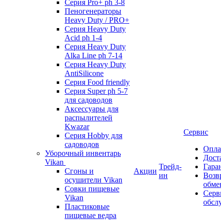
Серия Pro+ ph 3-8
Пеногенераторы
Heavy Duty / PRO+
Серия Heavy Duty
Acid ph 1-4
Серия Heavy Duty
Alka Line ph 7-14
Серия Heavy Duty
AntiSilicone
Серия Food friendly
Серия Super ph 5-7
для садоводов
Аксессуары для
распылителей
Kwazar
Сервис
Серия Hobby для
садоводов
Опла
Уборочный инвентарь
Дост
Vikan
Трейд-
Гара
Сгоны и
Акции
ин
Возв
осушители Vikan
обме
Совки пищевые
Серв
Vikan
обсл
Пластиковые
пищевые ведра