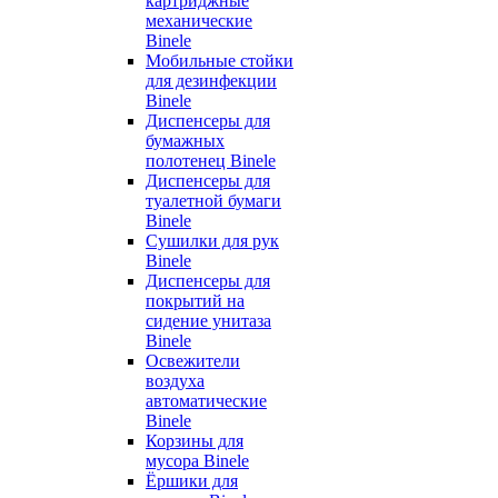
картриджные
механические
Binele
Мобильные стойки
для дезинфекции
Binele
Диспенсеры для
бумажных
полотенец Binele
Диспенсеры для
туалетной бумаги
Binele
Сушилки для рук
Binele
Диспенсеры для
покрытий на
сидение унитаза
Binele
Освежители
воздуха
автоматические
Binele
Корзины для
мусора Binele
Ёршики для