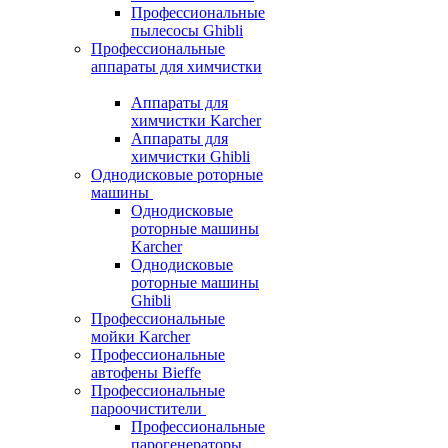
Профессиональные
пылесосы Ghibli
Профессиональные
аппараты для химчистки
Аппараты для
химчистки Karcher
Аппараты для
химчистки Ghibli
Однодисковые роторные
машины
Однодисковые
роторные машины
Karcher
Однодисковые
роторные машины
Ghibli
Профессиональные
мойки Karcher
Профессиональные
автофены Bieffe
Профессиональные
пароочистители
Профессиональные
парогенераторы