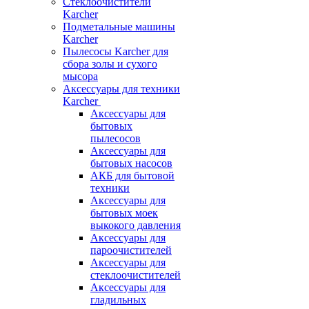
Стеклоочистители
Karcher
Подметальные машины
Karcher
Пылесосы Karcher для
сбора золы и сухого
мысора
Аксессуары для техники
Karcher
Аксессуары для
бытовых
пылесосов
Аксессуары для
бытовых насосов
АКБ для бытовой
техники
Аксессуары для
бытовых моек
выкокого давления
Аксессуары для
пароочистителей
Аксессуары для
стеклоочистителей
Аксессуары для
гладильных